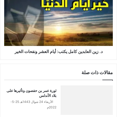
ك
د
ا
.
ل
ز
م
ي
ا
ن
ت
ا
د
ل
و
ع
ن
ا
إ
ب
د. زين العابدين كامل يكتب: أيام العشر ونفحات الخير
ذ
د
ن
ي
أ
ن
مقالات ذات صلة
ص
ك
ح
ا
ا
م
ب
ل
ثورة عمر بن حفصون وتأثيرها على
ه
ي
بلاد الأندلس
ا
ك
الأربعاء 24 شوال 1443هـ 25-5-
ت
2022م
ب
: