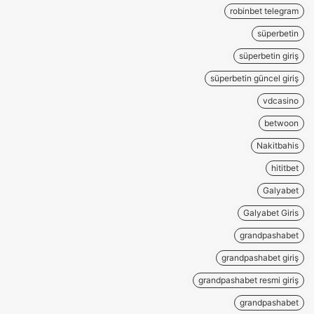
robinbet telegram
süperbetin
süperbetin giriş
süperbetin güncel giriş
vdcasino
betwoon
Nakitbahis
hititbet
Galyabet
Galyabet Giris
grandpashabet
grandpashabet giriş
grandpashabet resmi giriş
grandpashabet