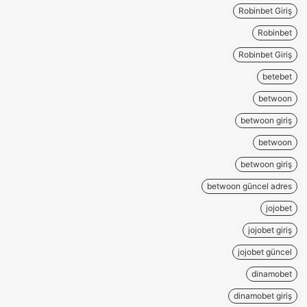
Robinbet Giriş
Robinbet
Robinbet Giriş
betebet
betwoon
betwoon giriş
betwoon
betwoon giriş
betwoon güncel adres
jojobet
jojobet giriş
jojobet güncel
dinamobet
dinamobet giriş