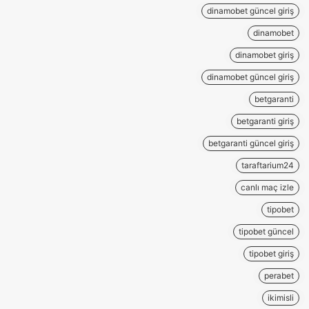
dinamobet güncel giriş
dinamobet
dinamobet giriş
dinamobet güncel giriş
betgaranti
betgaranti giriş
betgaranti güncel giriş
taraftarium24
canlı maç izle
tipobet
tipobet güncel
tipobet giriş
perabet
ikimisli