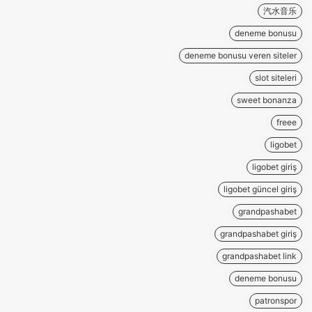
汽水音乐
deneme bonusu
deneme bonusu veren siteler
slot siteleri
sweet bonanza
freee
ligobet
ligobet giriş
ligobet güncel giriş
grandpashabet
grandpashabet giriş
grandpashabet link
deneme bonusu
patronspor