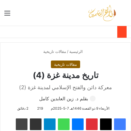
بحث عن
الق
الوضع ا
الرئيسية
/
مقالات تاريخية
مقالات تاريخية
تاريخ مدينة غزة (4)
معركة داثن والفتح الإسلامي لمدينة غزة (2)
بقلم د. زين العابدين كامل
الأربعاء 9 ذو القعدة 1446هـ 7-5-2025م
219
2 دقائق
فيسبوك
‫X
بينتيريست
ماسنجر
واتساب
تيلقرام
مشاركة عبر البريد
طباعة