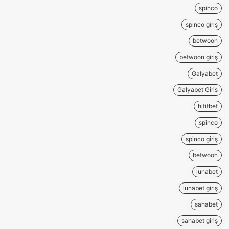
spinco
spinco giriş
betwoon
betwoon giriş
Galyabet
Galyabet Giris
hititbet
spinco
spinco giriş
betwoon
lunabet
lunabet giriş
sahabet
sahabet giriş