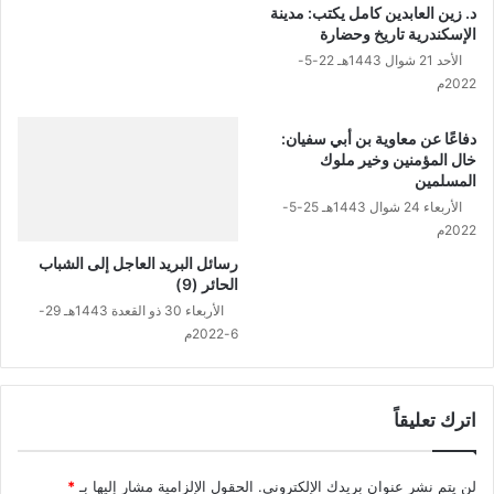
د. زين العابدين كامل يكتب: مدينة
أ
الإسكندرية تاريخ وحضارة
ي
الأحد 21 شوال 1443هـ 22-5-
ا
2022م
م
ا
دفاعًا عن معاوية بن أبي سفيان:
ل
خال المؤمنين وخير ملوك
ع
المسلمين
ش
الأربعاء 24 شوال 1443هـ 25-5-
ر
2022م
و
ن
رسائل البريد العاجل إلى الشباب
ف
الحائر (9)
ح
الأربعاء 30 ذو القعدة 1443هـ 29-
ا
6-2022م
ت
ا
ل
خ
اترك تعليقاً
ي
ر
لن يتم نشر عنوان بريدك الإلكتروني.
الحقول الإلزامية مشار إليها بـ
*