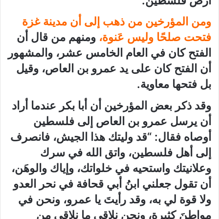
أرض فلسطين.
ومن المؤرخين من ذهب إلى أن مدينة غزة
فتحت صلحًا وليس عَنوة،
ومنهم من قال أن
الفتح كان في العام الخامس عشر، والمشهور
أن الفتح كان على يد عمرو بن العاص، وقيل
بل فتحها معاوية.
وقد ذكر بعض المؤرخين أن أبا بكر عندما أراد
أن يرسل عمرو بن العاص إلى فلسطين
أوصاه فقال: “قد وليتك هذا الجيش، فانصرف
إلى أهل فلسطين، واتق الله في سرك
وعلانيتك واستحيه في خلواتك، وإياك والوهَن،
أن تقول جعلني ابنُ أبي قحافة في نحر العدو
ولا قوة لي به، وقد رأيتَ يا عمرو، ونحن في
مواطنَ كثيرة، ونحن نلاقي ما نلاقي من