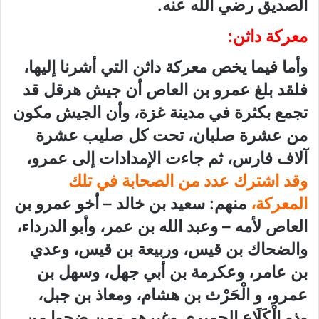
الصديق رضي الله عنه.
معركة داثن
:
وأما فيما يخص معركة داثن التي أشرنا إليها،
فلقد بلغ عمرو بن العاص أن جيش هرقل قد
تجمع بكثرة في مدينة غزة، وأن الجيش مكون
من عشرة صلبان، تحت كل صليب عشرة
آلاف فارس، ثم جاءت الإمدادات إلى عمرو،
وقد اشترك عدد من الصحابة في تلك
المعركة،
منهم: سعيد بن خالد – أخو عمرو بن
العاص لأمه – وعبد الله بن عمر، وأبو الدرداء،
والضحاك بن قيس، وربيعة بن قيس، وعدي
بن عامر، وعكرمة بن أبي جهل، وسهل بن
عمرو، و الْحَرْث بن هشام، ومعاذ بن جبل،
وذو الْكَلَاعِ الحميري وغيرهم ممن ضحوا من