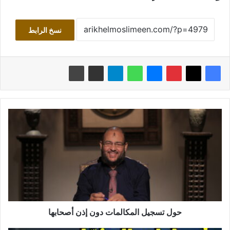
نسخ الرابط
ح
و
ل
ت
س
ج
ي
ل
ا
ل
حول تسجيل المكالمات دون إذن أصحابها
م