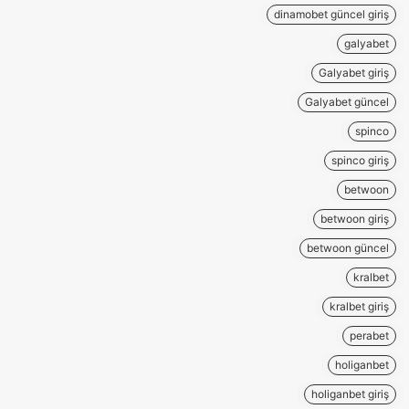
dinamobet güncel giriş
galyabet
Galyabet giriş
Galyabet güncel
spinco
spinco giriş
betwoon
betwoon giriş
betwoon güncel
kralbet
kralbet giriş
perabet
holiganbet
holiganbet giriş