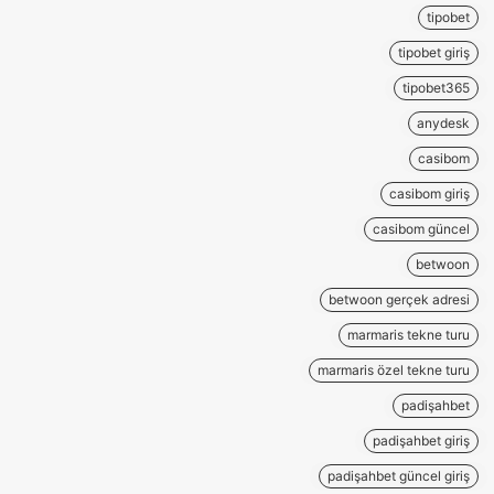
tipobet
tipobet giriş
tipobet365
anydesk
casibom
casibom giriş
casibom güncel
betwoon
betwoon gerçek adresi
marmaris tekne turu
marmaris özel tekne turu
padişahbet
padişahbet giriş
padişahbet güncel giriş