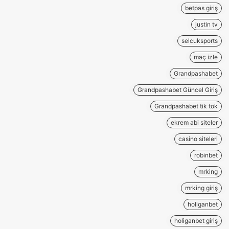
betpas giriş
justin tv
selcuksports
maç izle
Grandpashabet
Grandpashabet Güncel Giriş
Grandpashabet tik tok
ekrem abi siteler
casino siteleri
robinbet
mrking
mrking giriş
holiganbet
holiganbet giriş