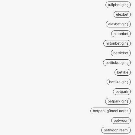
tulipbet giriş
elexbet
elexbet giriş
hiltonbet
hiltonbet giriş
betticket
betticket giriş
betlike
betlike giriş
betpark
betpark giriş
betpark güncel adres
betwoon
betwoon resmi