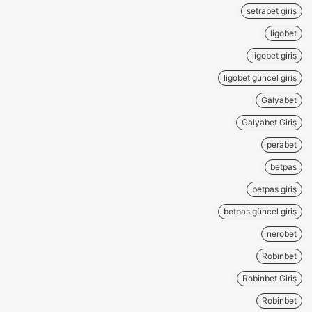
setrabet giriş
ligobet
ligobet giriş
ligobet güncel giriş
Galyabet
Galyabet Giriş
perabet
betpas
betpas giriş
betpas güncel giriş
nerobet
Robinbet
Robinbet Giriş
Robinbet