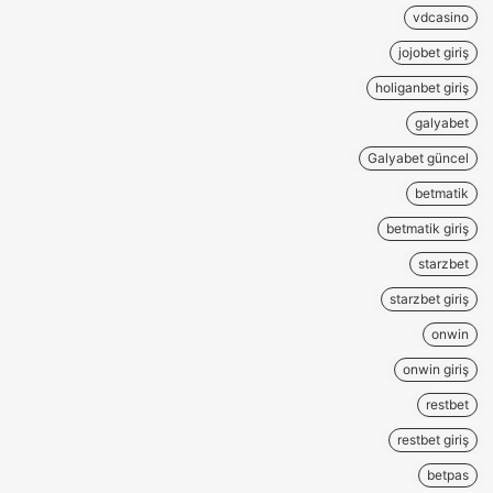
vdcasino
jojobet giriş
holiganbet giriş
galyabet
Galyabet güncel
betmatik
betmatik giriş
starzbet
starzbet giriş
onwin
onwin giriş
restbet
restbet giriş
betpas