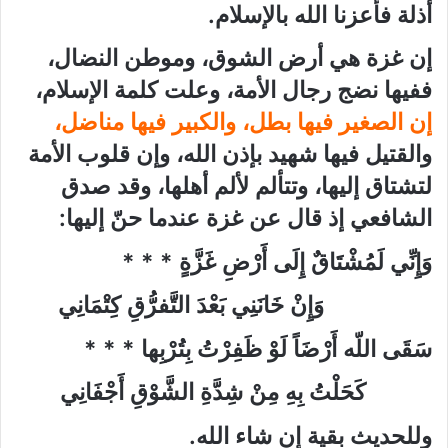
أذلة فأعزنا الله بالإسلام.
إن غزة هي أرض الشوق، وموطن النضال،
ففيها نضج رجال الأمة، وعلت كلمة الإسلام،
إن الصغير فيها بطل، والكبير فيها مناضل،
والقتيل فيها شهيد بإذن الله، وإن قلوب الأمة
لتشتاق إليها، وتتألم لألم أهلها، وقد صدق
الشافعي إذ قال عن غزة عندما حنّ إليها:
وَإِنِّي لَمُشْتَاقٌ إِلَى أَرْضِ غَزَّةٍ * * *
وَإِنْ خَانَنِي بَعْدَ التَّفرُّقِ كِتْمَانِي
سَقَى اللّه أَرْضَاً لَوْ ظَفِرْتُ بِتُرْبِها * * *
كَحَلْتُ بِهِ مِنْ شِدَّةِ الشَّوْقِ أَجْفَانِي
وللحديث بقية إن شاء الله.