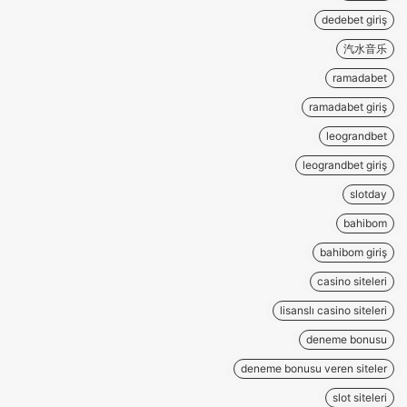
dedebet giriş
汽水音乐
ramadabet
ramadabet giriş
leograndbet
leograndbet giriş
slotday
bahibom
bahibom giriş
casino siteleri
lisanslı casino siteleri
deneme bonusu
deneme bonusu veren siteler
slot siteleri