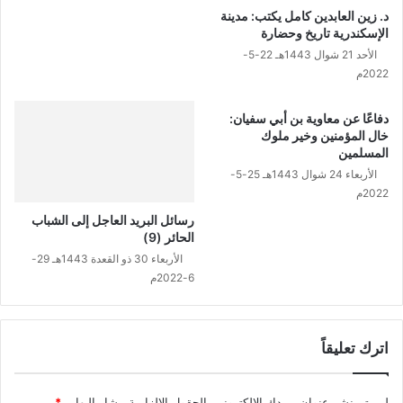
ل
د. زين العابدين كامل يكتب: مدينة
ل
الإسكندرية تاريخ وحضارة
ه
الأحد 21 شوال 1443هـ 22-5-
ﷺ
2022م
ز
ي
دفاعًا عن معاوية بن أبي سفيان:
د
خال المؤمنين وخير ملوك
ب
المسلمين
ن
الأربعاء 24 شوال 1443هـ 25-5-
ث
2022م
ا
ب
رسائل البريد العاجل إلى الشباب
ت
الحائر (9)
ﭬ
الأربعاء 30 ذو القعدة 1443هـ 29-
ن
6-2022م
م
و
ذ
جً
اترك تعليقاً
ا
لن يتم نشر عنوان بريدك الإلكتروني.
الحقول الإلزامية مشار إليها بـ
*