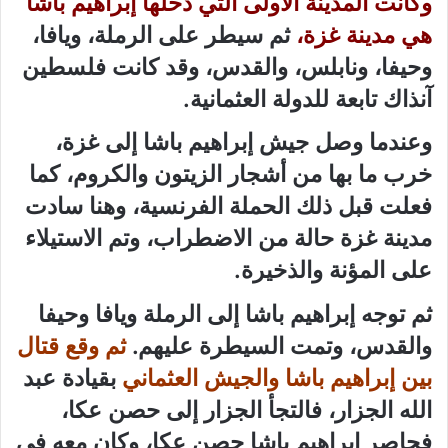
وكانت المدينة الأولى التي دخلها إبراهيم باشا
هي مدينة غزة،
ثم سيطر على الرملة، ويافا،
وحيفا، ونابلس، والقدس، وقد كانت فلسطين
آنذاك تابعة للدولة العثمانية.
وعندما وصل جيش إبراهيم باشا إلى غزة،
خرب ما بها من أشجار الزيتون والكروم، كما
فعلت قبل ذلك الحملة الفرنسية، وهنا سادت
مدينة غزة حالة من الاضطراب، وتم الاستيلاء
على المؤنة والذخيرة.
ثم توجه إبراهيم باشا إلى الرملة ويافا وحيفا
والقدس، وتمت السيطرة عليهم.
ثم وقع قتال
بين إبراهيم باشا والجيش العثماني
بقيادة عبد
الله الجزار، فالتجأ الجزار إلى حصن عكا،
فحاصر إبراهيم باشا حصن عكا، وكان معه في