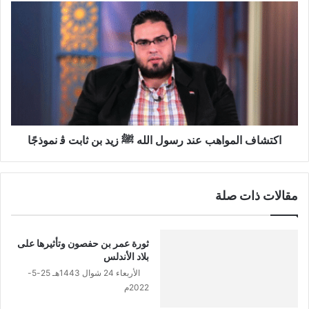
ا
ا
م
ك
ف
ت
ي
ش
ب
ا
ل
ف
ا
ا
د
ل
ف
م
ا
و
اكتشاف المواهب عند رسول الله ﷺ زيد بن ثابت ﭬ نموذجًا
ر
ا
س
ه
ب
مقالات ذات صلة
ع
ن
د
ر
ثورة عمر بن حفصون وتأثيرها على
س
بلاد الأندلس
و
الأربعاء 24 شوال 1443هـ 25-5-
ل
2022م
ا