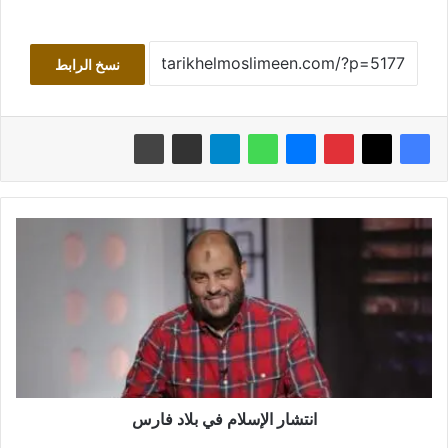
نسخ الرابط
ا
ن
ت
ش
ا
ر
ا
ل
إ
س
انتشار الإسلام في بلاد فارس
ل