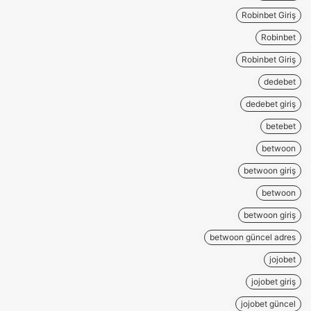
Robinbet Giriş
Robinbet
Robinbet Giriş
dedebet
dedebet giriş
betebet
betwoon
betwoon giriş
betwoon
betwoon giriş
betwoon güncel adres
jojobet
jojobet giriş
jojobet güncel