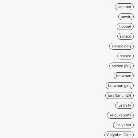
sahabet
onwin
tipobet
spinco
spinco giriş
spinco
spinco giriş
betwoon
betwoon giriş
taraftarium24
justin tv
selcuksports
Galyabet
Galyabet Giris