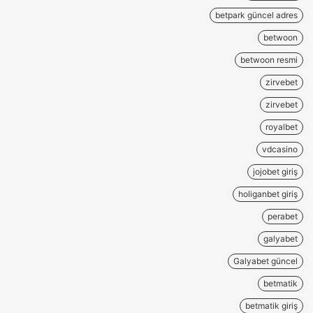
betpark güncel adres
betwoon
betwoon resmi
zirvebet
zirvebet
royalbet
vdcasino
jojobet giriş
holiganbet giriş
perabet
galyabet
Galyabet güncel
betmatik
betmatik giriş