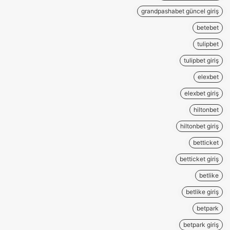
grandpashabet güncel giriş
betebet
tulipbet
tulipbet giriş
elexbet
elexbet giriş
hiltonbet
hiltonbet giriş
betticket
betticket giriş
betlike
betlike giriş
betpark
betpark giriş