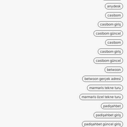
anydesk
casibom
casibom giriş
casibom güncel
casibom
casibom giriş
casibom güncel
betwoon
betwoon gerçek adresi
marmaris tekne turu
marmaris özel tekne turu
padişahbet
padişahbet giriş
padişahbet güncel giriş