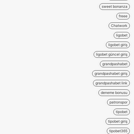
sweet bonanza
freee
Chatwork
ligobet
ligobet giriş
ligobet güncel giriş
grandpashabet
grandpashabet giriş
grandpashabet link
deneme bonusu
patronspor
tipobet
tipobet giriş
tipobet365