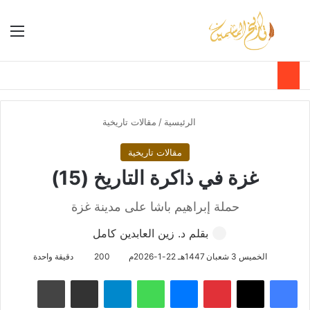
بحث عن
الق
الوضع ا
الرئيسية
/
مقالات تاريخية
مقالات تاريخية
غزة في ذاكرة التاريخ (15)
حملة إبراهيم باشا على مدينة غزة
بقلم د. زين العابدين كامل
الخميس 3 شعبان 1447هـ 22-1-2026م
200
دقيقة واحدة
فيسبوك
‫X
بينتيريست
ماسنجر
واتساب
تيلقرام
مشاركة عبر البريد
طباعة