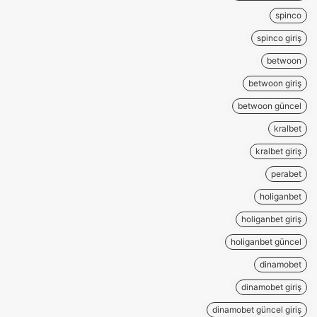
spinco
spinco giriş
betwoon
betwoon giriş
betwoon güncel
kralbet
kralbet giriş
perabet
holiganbet
holiganbet giriş
holiganbet güncel
dinamobet
dinamobet giriş
dinamobet güncel giriş