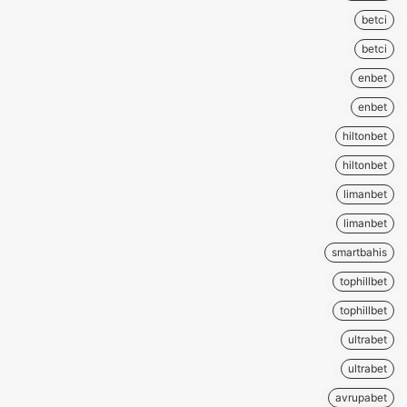
betci
betci
enbet
enbet
hiltonbet
hiltonbet
limanbet
limanbet
smartbahis
tophillbet
tophillbet
ultrabet
ultrabet
avrupabet