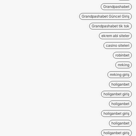
Grandpashabet
Grandpashabet Güncel Giriş
Grandpashabet tik tok
ekrem abi siteler
casino siteleri
robinbet
mrking
mrking giriş
holiganbet
holiganbet giriş
holiganbet
holiganbet giriş
holiganbet
holiganbet giriş