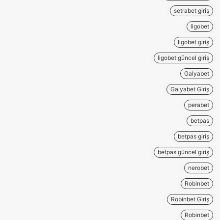
setrabet giriş
ligobet
ligobet giriş
ligobet güncel giriş
Galyabet
Galyabet Giriş
perabet
betpas
betpas giriş
betpas güncel giriş
nerobet
Robinbet
Robinbet Giriş
Robinbet