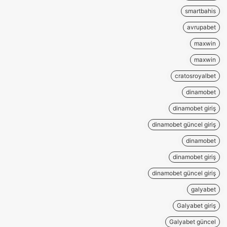
smartbahis
avrupabet
maxwin
maxwin
cratosroyalbet
dinamobet
dinamobet giriş
dinamobet güncel giriş
dinamobet
dinamobet giriş
dinamobet güncel giriş
galyabet
Galyabet giriş
Galyabet güncel