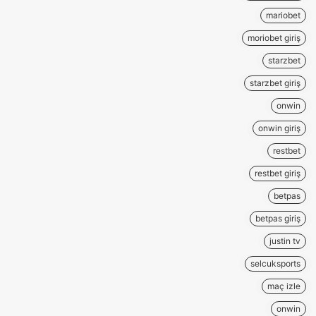
mariobet
moriobet giriş
starzbet
starzbet giriş
onwin
onwin giriş
restbet
restbet giriş
betpas
betpas giriş
justin tv
selcuksports
maç izle
onwin