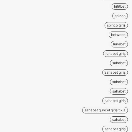
hititbet
spinco
spinco giriş
betwoon
lunabet
lunabet giriş
sahabet
sahabet giriş
sahabet
sahabet
sahabet giriş
sahabet güncel giriş tıkla
sahabet
sahabet giriş