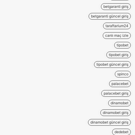
betgaranti giriş
betgaranti güncel giriş
taraftarium24
canlı maç izle
tipobet
tipobet giriş
tipobet güncel giriş
spinco
palacebet
palacebet giriş
dinamobet
dinamobet giriş
dinamobet güncel giriş
dedebet