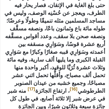
حتى بلغ الغاية في الإتقان، فصار يحار فيه
الطرف، ويعجز عن حُسْنِه الوصف، وليس في
مساجد المسلمين مثله تنميقًا وطولًا وعرضًا؛
طوله مائة باع وثمانون باعًا، ونصفه مسقَّف
ونصفه صحن بلا سقف، وعدد أقواس مسقَّفه
أربع عشرة قوسًا، وسَوَارِي مسقفه بين
أعمدته وسَوَارِي قببه صغارًا وكبارًا مع سَوَارِي
القبلة الكبرى وما يليها ألف سارية، وفيه مائة
وثلاث عشرة ثُرَيَّا للوقيد، أكبر واحدة منها
تحمل ألف مصباح، وأقلُّها تحمل اثني عشر
مصباحًا، وجميع خشبه من عيدان الصنوبر
[17]
[16]
الطرطوشي
، ارتفاع الجائزة
منه شبر
في عرض شبر إلا ثلاثة أصابع، في طول كل
جائزة سبعة وثلاثون شبرًا، وبين الجائزة