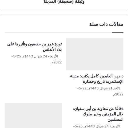
إ
ف
وثيقة (صحيفة) المدينة
س
ة
ل
)
ا
ا
مقالات ذات صلة
م
ل
ي
م
ة
د
ي
ثورة عمر بن حفصون وتأثيرها على
ن
بلاد الأندلس
ة
الأربعاء 24 شوال 1443هـ 25-5-
2022م
د. زين العابدين كامل يكتب: مدينة
الإسكندرية تاريخ وحضارة
الأحد 21 شوال 1443هـ 22-5-
2022م
دفاعًا عن معاوية بن أبي سفيان:
خال المؤمنين وخير ملوك
المسلمين
الأربعاء 24 شوال 1443هـ 25-5-