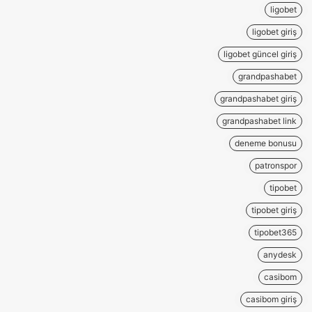
ligobet
ligobet giriş
ligobet güncel giriş
grandpashabet
grandpashabet giriş
grandpashabet link
deneme bonusu
patronspor
tipobet
tipobet giriş
tipobet365
anydesk
casibom
casibom giriş