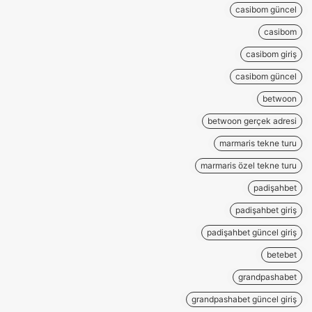
casibom güncel
casibom
casibom giriş
casibom güncel
betwoon
betwoon gerçek adresi
marmaris tekne turu
marmaris özel tekne turu
padişahbet
padişahbet giriş
padişahbet güncel giriş
betebet
grandpashabet
grandpashabet güncel giriş