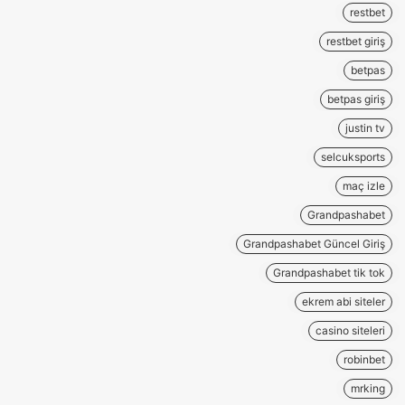
restbet
restbet giriş
betpas
betpas giriş
justin tv
selcuksports
maç izle
Grandpashabet
Grandpashabet Güncel Giriş
Grandpashabet tik tok
ekrem abi siteler
casino siteleri
robinbet
mrking