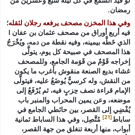
لو قيد الشمع في كل ليلة سبع وعشرين من
رمضان.
وفي هذا المخزن مصحف يرفعه رجلان لثقله
؛
فيه أربع أوراق من مصحف عثمان بن عفان I
الذي خَطَّه بيمينه، وفيه نقطة من دمه، ويُخْرَجُ
هذا المصحف في صبيحة كل يوم، يتولَّى
إخراجه قَوْمٌ من قَوَمة الجامع، وللمصحف
غشاء بديع الصنعة منقوش بأغرب ما يكون
من النقش، وله كرسيٌّ يُوضَعُ عليه، فيتولَّى
الإمام قراءة نصف حِزبٍ فيه، ثم يُرْفَعُ إلى
موضعه، وعن يمين المحراب والمنبر باب
يُفْضِي إلى القصر، بين حائطي الجامع في
[21]
ساباط
مُتَّصِل، وفي هذا الساباط ثمانية
أبواب، منها أربعة تنغلق من جهة القصر،