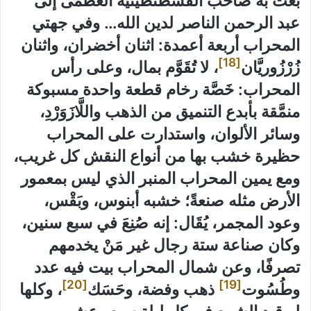
بعث به صاحب القسطنطينية العظمى إلى
عبد الرحمن الناصر لدين الله… وفي جهتي
المحراب أربعة أعمدة: اثنان أخضران، واثنان
[18]
زُرْزُوريَّان
، لا تُقَوَّم بمال، وعلى رأس
المحراب: خَصَّة رخام قطعة واحدة مسبوكة
منمَّقة بأبدع التنميق من الذهب واللَّازَوَرْدِ،
وسائر الألوان، واستدارت على المحراب
حظيرة خشب بها من أنواع النقش كل غريب،
ومع يمين المحراب المنبر الذي ليس بمعمور
الأرض مثله صنعةً؛ خشبه أبنوس، وبَقْس،
وعود المجمر، يُقَال: إنه صُنِعَ في سبع سنين،
وكان صناعة ستة رجال غير مَنْ يخدمهم
تصرفًا، وعن شمال المحراب بيت فيه عدد
[20]
[19]
وطُسُوت
ذهب وفضة، وحَسَك
، وكلها