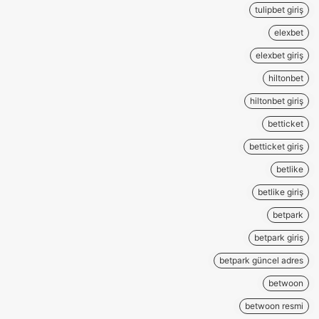
tulipbet giriş
elexbet
elexbet giriş
hiltonbet
hiltonbet giriş
betticket
betticket giriş
betlike
betlike giriş
betpark
betpark giriş
betpark güncel adres
betwoon
betwoon resmi