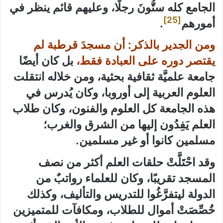
الجامع كله ستُّونَ رجلًا، وعليهم قائم ينظر في
[25]
أمورهم
.
ومن الجدير بالذكر: أن مسجدَ قرطبة لم
يقتصر دوره على العبادة فقط،
بل كان أيضًا
جامعة علميَّة ثقافية بحثية، ومن خلاله انتقلت
العلوم العربية إلى أوروبا، وكان يُدرس في
هذه الجامعة كل العلوم والفنون، وكان طلاب
العلم يَفِدُون إليها من الشرق والغرب؛
مسلمين كانوا أو غير مسلمين.
وقد احْتَلَّتْ حلقات العلم أكثر من نصف
المسجد تقريبًا، وكان للعلماء رواتبٌ من
الدولة ليتفرَّغُوا للتدريس والتأليف، وكذلك
خُصِّصَتْ أموال للطلاب، ومكافآت للمتميزين