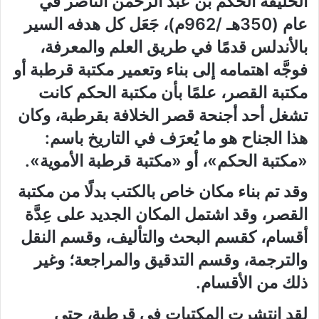
الخليفة الحكم بن عبد الرحمن الناصر في
عام (350هـ /962م)، جَعَل كل هدفه السير
بالأندلس قدمًا في طريق العلم والمعرفة،
فوجَّه اهتمامه إلى بناء وتعمير مكتبة قرطبة أو
مكتبة القصر، علمًا بأن مكتبة الحكم كانت
تشغل أحد أجنحة قصر الخلافة بقرطبة، وكان
هذا الجناح هو ما يُعرَف في التاريخ باسم:
«مكتبة الحكم»، أو «مكتبة قرطبة الأموية».
وقد تم بناء مكان خاص بالكتب بدلًا من مكتبة
القصر، وقد اشتمل المكان الجديد على عِدَّة
أقسام، كقسم البحث والتأليف، وقسم النقل
والترجمة، وقسم التدقيق والمراجعة؛ وغير
ذلك من الأقسام.
لقد انتشرت المكتبات في قرطبة، حتى