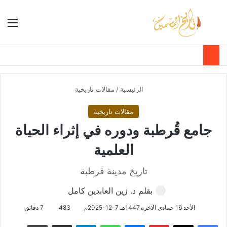
بحث عن
الق
الوضع ا
الرئيسية
/
مقالات تاريخية
مقالات تاريخية
جامع قُرطبة ودوره في إثراء الحياة
العلمية
تاريخ مدينة قرطبة
بقلم د. زين العابدين كامل
الأحد 16 جمادى الآخرة 1447هـ 7-12-2025م
483
7 دقائق
فيسبوك
‫X
بينتيريست
ماسنجر
واتساب
تيلقرام
مشاركة عبر البريد
طباعة