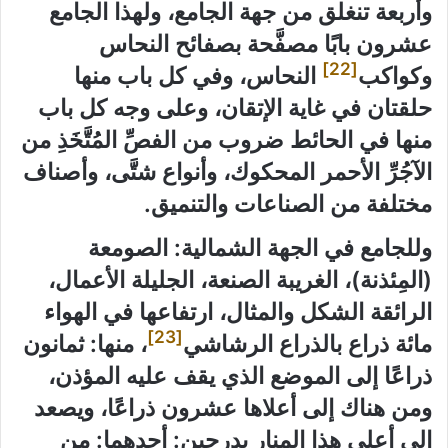
وأربعة تنغلق من جهة الجامع، ولهذا الجامع
عشرون بابًا مصفَّحة بصفائح النحاس
[22]
وكواكب
النحاس، وفي كل باب منها
حلقتان في غاية الإتقان، وعلى وجه كل باب
منها في الحائط ضروب من الفصِّ المُتَّخَذِ من
الآجُرِّ الأحمر المحكوك، وأنواع شتَّى، وأصناف
مختلفة من الصناعات والتنميق.
وللجامع في الجهة الشمالية: الصومعة
(المِئذنة)، الغريبة الصنعة، الجليلة الأعمال،
الرائقة الشكل والمثال، ارتفاعها في الهواء
[23]
مائة ذراع بالذراع الرشاشي
، منها: ثمانون
ذراعًا إلى الموضع الذي يقف عليه المؤذن،
ومن هناك إلى أعلاها عشرون ذراعًا، ويصعد
إلى أعلى هذا المنار بدرجين: أحدهما: من