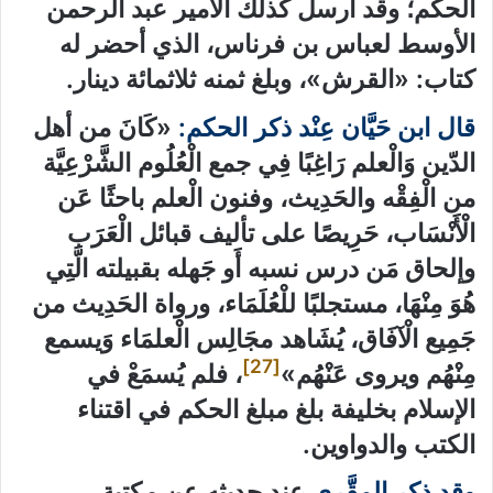
الحكم؛ وقد أرسل كذلك الأمير عبد الرحمن
الأوسط لعباس بن فرناس، الذي أحضر له
كتاب: «القرش»، وبلغ ثمنه ثلاثمائة دينار.
قال ابن حَيَّان عِنْد ذكر الحكم:
«كَانَ من أهل
الدّين وَالْعلم رَاغِبًا فِي جمع الْعُلُوم الشَّرْعِيَّة
من الْفِقْه والحَدِيث، وفنون الْعلم باحثًا عَن
الْأَنْسَاب، حَرِيصًا على تأليف قبائل الْعَرَب
وإلحاق مَن درس نسبه أَو جَهله بقبيلته الَّتِي
هُوَ مِنْهَا، مستجلبًا للْعُلَمَاء، ورواة الحَدِيث من
جَمِيع الْآفَاق، يُشَاهد مجَالِس الْعلمَاء وَيسمع
[27]
مِنْهُم ويروى عَنْهُم»
، فلم يُسمَعْ في
الإسلام بخليفة بلغ مبلغ الحكم في اقتناء
الكتب والدواوين.
وقد ذكر المقَّرِي
عند حديثه عن مكتبة