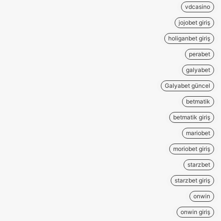
vdcasino
jojobet giriş
holiganbet giriş
perabet
galyabet
Galyabet güncel
betmatik
betmatik giriş
mariobet
moriobet giriş
starzbet
starzbet giriş
onwin
onwin giriş