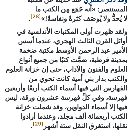
المستنصر: «أنه جَمَع مِن الكتب ما
[28]
لا يُحدُّ ولا يُوصَف كثرةً ونفاسةً!»
.
ولقد ظهرت أولى المكتبات الأندلسية في
أوائل القرن الثالث الهجري، عندما أسس
الأمير عبد الرحمن الأوسط مكتبة ضخمة
بمدينة قرطبة، ضمَّت كتبًا من جميع أنواع
العلوم والفنون والآداب، حتى إن خزانة العلوم
والكتب بدار بني أمية كانت تحوي من
الفهارس التي فيها أسماء الكتب أربعًا وأربعين
فهرسة، وفي كلِّ فهرسة عشرون ورقة، ليس
فيها إلا أسماء الدواوين، وقد شملت خزانة
الكتب أربعمائة ألف مجلد، وعندما أرادوا
[29]
نقلها، استغرق النقل ستة أشهر
.