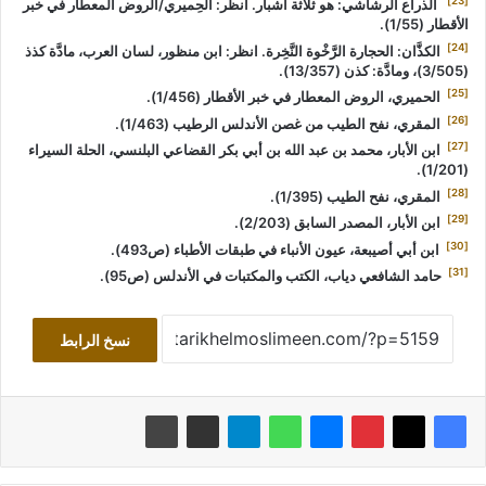
[23]
الذراع الرشاشي: هو ثلاثة أشبار. انظر: الحِميري/الروض المعطار في خبر
الأقطار (1/55).
[24]
الكذَّان: الحجارة الرَّخْوة النَّخِرة. انظر: ابن منظور، لسان العرب، مادَّة كذذ
(3/505)، ومادَّة: كذن (13/357).
[25]
الحميري، الروض المعطار في خبر الأقطار (1/456).
[26]
المقري، نفح الطيب من غصن الأندلس الرطيب (1/463).
[27]
ابن الأبار، محمد بن عبد الله بن أبي بكر القضاعي البلنسي، الحلة السيراء
(1/201).
[28]
المقري، نفح الطيب (1/395).
[29]
ابن الأبار، المصدر السابق (2/203).
[30]
ابن أبي أصيبعة، عيون الأنباء في طبقات الأطباء (ص493).
[31]
حامد الشافعي دياب، الكتب والمكتبات في الأندلس (ص95).
نسخ الرابط