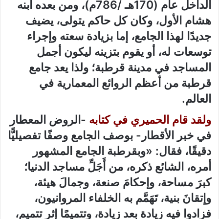
الداخل عام (170هـ /786م)، ومن بعده ابنه
هشام الأول، وكان كل حاكم يتولى، يضيف
جديدًا لهذا الجامع، إما بزيادة سعته وإجراء
توسعات له، أو يقوم بتزينه ليكون أجمل
المساجد في مدينة قرطبة؛ ولذا يعد جامع
قرطبة من أعظم الروائع المعمارية في
العالم.
ولقد قام الحميري في كتابه
-الروض المعطار
في خبر الأقطار- بوصف الجامع وصفًا تفصيليًّا
دقيقًا، فقال: «وبقرطبة الجامع المشهور
أمره، الشائع ذكره، من أَجَلِّ مساجد الدنيا؛
كبرَ مساحة، وإحكامَ صنعة، وجمالَ هيئة،
وإتقانَ بنية، تَهَمَّم به الخلفاء المروانيون،
فزادوا فيه زيادة بعد زيادة، وتتميمًا إثر تتميم،