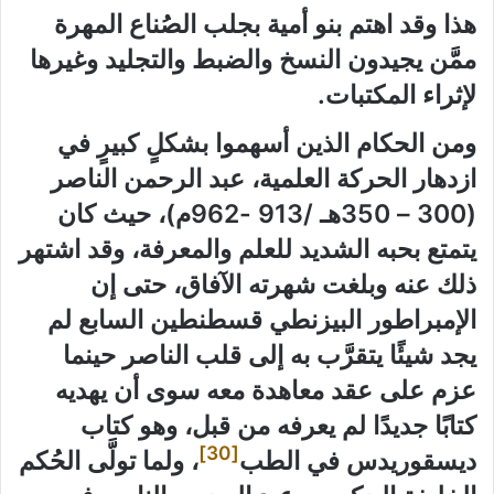
هذا وقد اهتم بنو أمية بجلب الصُناع المهرة
ممَّن يجيدون النسخ والضبط والتجليد وغيرها
لإثراء المكتبات.
ومن الحكام الذين أسهموا بشكلٍ كبيرٍ في
ازدهار الحركة العلمية، عبد الرحمن الناصر
(300 – 350هـ /913 -962م)، حيث كان
يتمتع بحبه الشديد للعلم والمعرفة، وقد اشتهر
ذلك عنه وبلغت شهرته الآفاق، حتى إن
الإمبراطور البيزنطي قسطنطين السابع لم
يجد شيئًا يتقرَّب به إلى قلب الناصر حينما
عزم على عقد معاهدة معه سوى أن يهديه
كتابًا جديدًا لم يعرفه من قبل، وهو كتاب
[30]
ديسقوريدس في الطب
، ولما تولَّى الحُكم