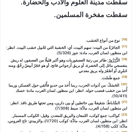
سقطت مدينة العلوم والأدب والحضارة.
سقطت مفخرة المسلمين.
[16]
نوع من أنواع الخشب.
[17]
الجائزَةُ من البيت: سهم البيت، أي: الخشبة التي تَحْمِل خشب البيت. انظر:
ابن منظور، لسان العرب، مادة: جوز (5/326).
[18]
الزُّرْزُورُ: طائر من رتبة العصفوريات وهو أكبر قليلًا من العصفور، له ريش
بنفسجي مائل إلى الخضرة، أو بريق أرجواني فاتح، أو هو حَجَرٌ أبيضُ رِخْوٌ، ومنه
خَمْرِى أو أصْفَرَ وله بريق معدني
[19]
جمع طَسْت.
[20]
الحَسَكُ: من أدوات الحرب، ربما أُخذ من حديدٍ فأُلقي حول العسكر، وربما
أُخذ من خشب فنصب حوله. انظر: ابن منظور، لسان العرب، مادة: حسك
(10/411).
[21]
السَّاباطُ: سَقيفةٌ بين حائطين أو بين دارين، ومن تحتها طريق نافذ. انظر:
ابن منظور، لسان العرب، مادَّة: سبط (7/308)
[22]
كواكب: جمع كوكب، اللمعان والبريق للمعدن. وقيل: الكوكب المسمار.
انظر: ابن منظور، لسان العرب، مادَّة: كوكب (1/720)، والزبيدي: تاج العروس،
مادَّة: ككب (4/158).