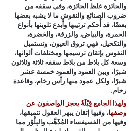
والجائزة غلظ الجائزة، وفي سقفه من
ضروب الصنائع والنقوش ما لا يشبه بعضها
بعضًا، قد أُحكم ترتيبها وأُبدع تلوينها بأنواع
الحمرة، والبياض، والزرقة، والخضرة،
والتكحيل، فهي تروق العيون، وتستميل
النفوس بإتقان ترسيمها ومختلفات ألوانها،
وسعة كل بلاط من بلاط سقفه ثلاثة وثلاثون
شبرًا، وبين العمود والعمود خمسة عشر
شبرًا، ولكل عمود منها رأس رخام، وقاعدة
رخام.
ولهذا الجامع قِبْلَةٌ يعجز الواصفون عن
وصفها،
وفيها إتقان يبهر العقول تنميقها،
وفيها من الفسيفساء المُذَهَّب والبِلَّوْر مما