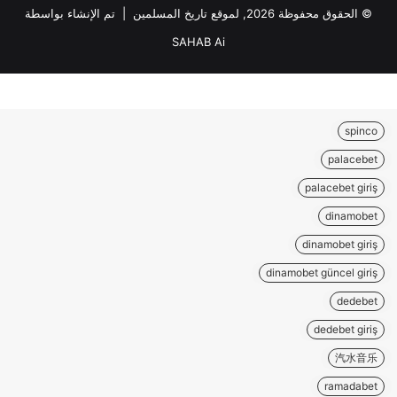
© الحقوق محفوظة 2026, لموقع تاريخ المسلمين | تم الإنشاء بواسطة
SAHAB Ai
spinco
palacebet
palacebet giriş
dinamobet
dinamobet giriş
dinamobet güncel giriş
dedebet
dedebet giriş
汽水音乐
ramadabet