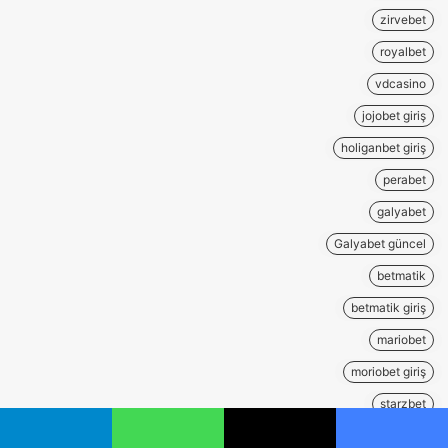
zirvebet
royalbet
vdcasino
jojobet giriş
holiganbet giriş
perabet
galyabet
Galyabet güncel
betmatik
betmatik giriş
mariobet
moriobet giriş
starzbet
starzbet giriş