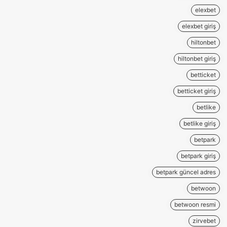
elexbet
elexbet giriş
hiltonbet
hiltonbet giriş
betticket
betticket giriş
betlike
betlike giriş
betpark
betpark giriş
betpark güncel adres
betwoon
betwoon resmi
zirvebet