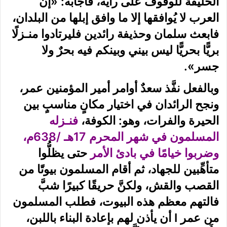
الخليفة للوقوف على رأيه، فأجابه: «إنَّ
العرب لا يُوافقها إلا ما وافق إبلها من البلدان،
فابعث سلمان وحذيفة رائدين فليرتادوا منـزلًا
بريًّا بحريًّا ليس بيني وبينكم فيه بحرٌ ولا
جسر».
وبالفعل نفَّذ سعدٌ أوامر أمير المؤمنين عمر،
ونجح الرائدان في اختيار مكانٍ مناسبٍ بين
الحيرة والفرات، وهو: الكوفة،
فنـزله
المسلمون في شهر المحرم 17هـ /638م،
وضربوا خيامًا في بادئ الأمر
حتى يظلُّوا
متأهِّبين للجهاد، ثم أقام المسلمون بيوتًا من
القصب والقش، ولكنَّ حريقًا كبيرًا شبَّ
فالتهم معظم هذه البيوت، فطلب المسلمون
من عمر I أن يأذن لهم بإعادة البناء باللبن،