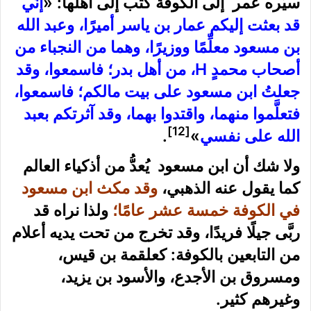
سيَّره عُمر إلى الكوفة كتب إلى أهلها: «
إنِّي
قد بعثت إليكم عمار بن ياسر أميرًا، وعبد الله
بن مسعود معلِّمًا ووزيرًا، وهما من النجباء من
أصحاب محمدٍ H، من أهل بدر؛ فاسمعوا، وقد
جعلتُ ابن مسعود على بيت مالكم؛ فاسمعوا،
فتعلَّموا منهما، واقتدوا بهما، وقد آثرتكم بعبد
[12]
الله على نفسي
»
.
ولا شك أن ابن مسعود يُعدُّ من أذكياء العالم
كما يقول عنه الذهبي،
وقد مكث ابن مسعود
في الكوفة خمسة عشر عامًا؛
ولذا نراه قد
ربَّى جيلًا فريدًا، وقد تخرج من تحت يديه أعلام
من التابعين بالكوفة: كعلقمة بن قيس،
ومسروق بن الأجدع، والأسود بن يزيد،
وغيرهم كثير.