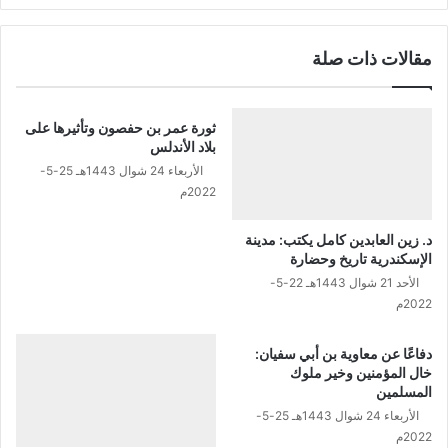
أ
ز
ي
ة
مقالات ذات صلة
ا
(
م
5
ا
)
ل
ثورة عمر بن حفصون وتأثيرها على
ع
بلاد الأندلس
ش
الأربعاء 24 شوال 1443هـ 25-5-
ر
2022م
و
ن
د. زين العابدين كامل يكتب: مدينة
ف
الإسكندرية تاريخ وحضارة
ح
الأحد 21 شوال 1443هـ 22-5-
ا
2022م
ت
ا
ل
دفاعًا عن معاوية بن أبي سفيان:
خال المؤمنين وخير ملوك
خ
المسلمين
ي
ر
الأربعاء 24 شوال 1443هـ 25-5-
2022م