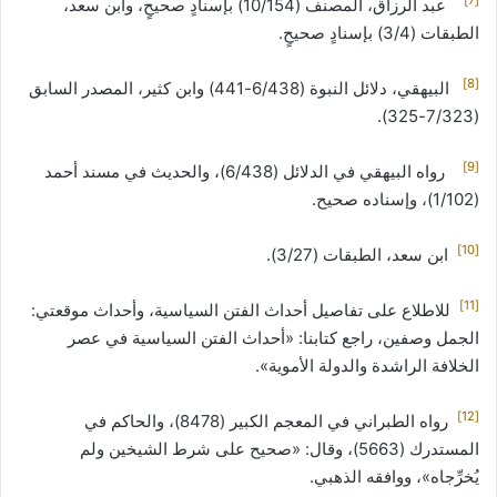
عبد الرزاق، المصنف (10/154) بإسنادٍ صحيحٍ، وابن سعد،
الطبقات (3/4) بإسنادٍ صحيحٍ.
[8]
البيهقي، دلائل النبوة (6/438-441) وابن كثير، المصدر السابق
(7/323-325).
[9]
رواه البيهقي في الدلائل (6/438)، والحديث في مسند أحمد
(1/102)، وإسناده صحيح.
[10]
ابن سعد، الطبقات (3/27).
[11]
للاطلاع على تفاصيل أحداث الفتن السياسية، وأحداث موقعتي:
الجمل وصفين، راجع كتابنا: «أحداث الفتن السياسية في عصر
الخلافة الراشدة والدولة الأموية».
[12]
رواه الطبراني في المعجم الكبير (8478)، والحاكم في
المستدرك (5663)، وقال: «صحيح على شرط الشيخين ولم
يُخرِّجاه»، ووافقه الذهبي.