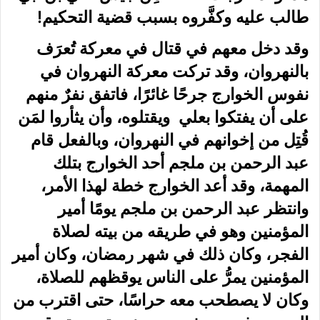
طالب عليه وكفَّروه بسبب قضية التحكيم!
وقد دخل معهم في قتال في معركة تُعرَف
بالنهروان، وقد تركت معركة النهروان في
نفوس الخوارج جرحًا غائرًا، فاتفق نفرٌ منهم
على أن يفتكوا بعلي ويقتلوه، وأن يثأروا لمَن
قُتِل من إخوانهم في النهروان، وبالفعل قام
عبد الرحمن بن ملجم أحد الخوارج بتلك
المهمة، وقد أعد الخوارج خطة لهذا الأمر،
وانتظر عبد الرحمن بن ملجم يومًا أمير
المؤمنين وهو في طريقه من بيته لصلاة
الفجر، وكان ذلك في شهر رمضان، وكان أمير
المؤمنين يمرُّ على الناس يوقظهم للصلاة،
وكان لا يصطحب معه حراسًا، حتى اقترب من