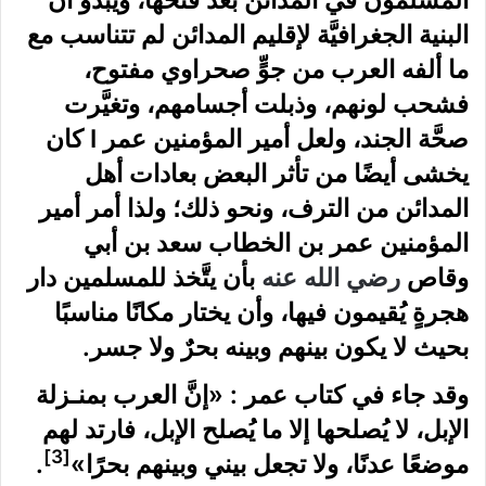
المسلمون في المدائن بعد فتحها، ويبدو أنَّ
البنية الجغرافيَّة لإقليم المدائن لم تتناسب مع
ما ألفه العرب من جوٍّ صحراوي مفتوح،
فشحب لونهم، وذبلت أجسامهم، وتغيَّرت
صحَّة الجند، ولعل أمير المؤمنين عمر I كان
يخشى أيضًا من تأثر البعض بعادات أهل
المدائن من الترف، ونحو ذلك؛ ولذا أمر أمير
المؤمنين عمر بن الخطاب سعد بن أبي
وقاص
رضي الله عنه
بأن يتَّخذ للمسلمين دار
هجرةٍ يُقيمون فيها، وأن يختار مكانًا مناسبًا
بحيث لا يكون بينهم وبينه بحرٌ ولا جسر.
وقد جاء في كتاب عمر : «إنَّ العرب بمنـزلة
الإبل، لا يُصلحها إلا ما يُصلح الإبل، فارتد لهم
[3]
موضعًا عدنًا، ولا تجعل بيني وبينهم بحرًا»
.