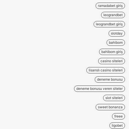
ramadabet giriş
leograndbet
leograndbet giriş
slotday
bahibom
bahibom giriş
casino siteleri
lisanslı casino siteleri
deneme bonusu
deneme bonusu veren siteler
slot siteleri
sweet bonanza
freee
ligobet