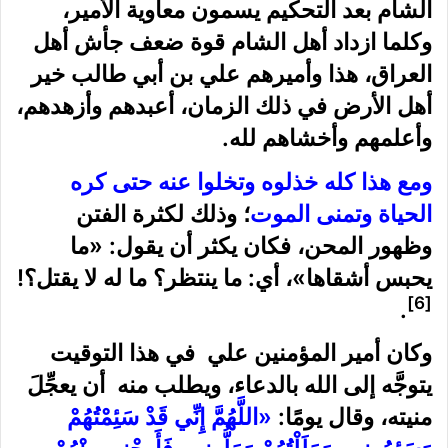
الشام بعد التحكيم يسمون معاوية الأمير،
وكلما ازداد أهل الشام قوة ضعف جأش أهل
العراق، هذا وأميرهم علي بن أبي طالب خير
أهل الأرض في ذلك الزمان، أعبدهم وأزهدهم،
وأعلمهم وأخشاهم لله.
ومع هذا كله خذلوه وتخلوا عنه حتى كره
الحياة وتمنى الموت
؛ وذلك لكثرة الفتن
وظهور المحن، فكان يكثر أن يقول: «ما
يحبس أشقاها»، أي: ما ينتظر؟ ما له لا يقتل؟!
[6]
.
وكان أمير المؤمنين علي في هذا التوقيت
يتوجَّه إلى الله بالدعاء، ويطلب منه أن يعجِّلَ
منيته، وقال يومًا:
«اللَّهُمَّ إِنِّي قَدْ سَئِمْتُهُمْ