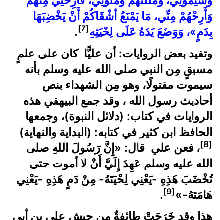
وَسَئِمُونِي، ‌وَمَلَلْتُهُمْ ‌وَمَلُّونِي، فَأَرِحْنِي مِنْهُمْ
وَأَرِحْهُمْ مِنِّي، مَا يَمْنَعُ أشْقَاكُمْ أَنْ يَخْضِبَهَا
[7]
بِدَمٍ»، وَوَضَعَ يَدَهُ عَلَى لِحْيَتِهِ
.
وتفيد بعض الروايات: أن عليًّا كان على علمٍ
مسبقٍ مِن النبي صلى الله عليه وسلم بأنه
سيموت مقتولًا، وهو مِن الشهداء بنص
أحاديث رسول الله ، وقد جمع البيهقي هذه
الروايات في كتاب: (دلائل النبوة)، وجمعها
الحافظ ابن كثير في كتابه: (البداية والنهاية)
[8]
، فعن علي قال: «إِنَّ رَسُولَ اللهِ صلى
الله عليه وسلم عَهِدَ إِلَيَّ أَنْ ‌لا ‌أموت ‌حتى
‌تُخْضَبَ ‌هَذِهِ -يَعْنِي لِحْيَتَهُ- مِنْ دَمٍ هَذِهِ -يَعْنِي
[9]
هَامَتَهُ-»
.
هذا وقد خَرَجَتْ طائفةٌ مِن جيش علي بن أبي