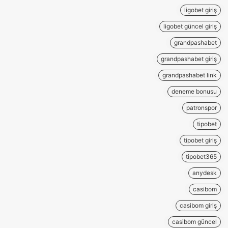
ligobet giriş
ligobet güncel giriş
grandpashabet
grandpashabet giriş
grandpashabet link
deneme bonusu
patronspor
tipobet
tipobet giriş
tipobet365
anydesk
casibom
casibom giriş
casibom güncel