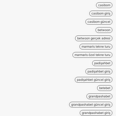
casibom
casibom giriş
casibom güncel
betwoon
betwoon gerçek adresi
marmaris tekne turu
marmaris özel tekne turu
padişahbet
padişahbet giriş
padişahbet güncel giriş
betebet
grandpashabet
grandpashabet güncel giriş
grandpashabet giriş