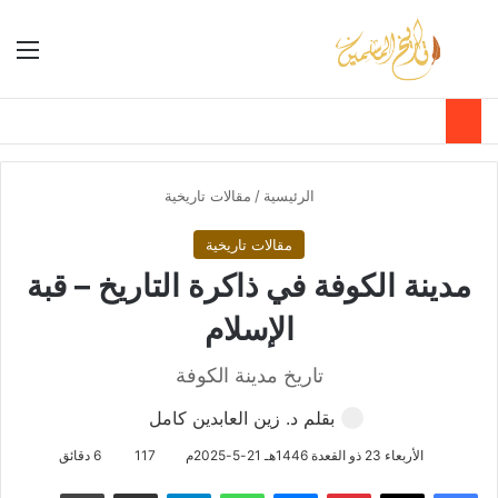
بحث عن
الق
الوضع ا
الرئيسية
/
مقالات تاريخية
مقالات تاريخية
مدينة الكوفة في ذاكرة التاريخ – قبة
الإسلام
تاريخ مدينة الكوفة
بقلم د. زين العابدين كامل
الأربعاء 23 ذو القعدة 1446هـ 21-5-2025م
117
6 دقائق
فيسبوك
‫X
بينتيريست
ماسنجر
واتساب
تيلقرام
مشاركة عبر البريد
طباعة