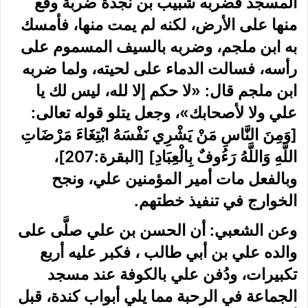
المسجد فضربه شبيب بن نجدة ضربة وقع
منها على الأرض، لكنه لم يمت منها، فأمسك
به ابن ملجم، وضربه بالسيف المسموم على
رأسه، فسالت الدماء على لحيته، ولما ضربه
ابن ملجم قال: «لا حكم إلا لله، ليس لك يا
علي ولا لأصحابك»، وجعل يتلو قوله تعالى:
[وَمِنَ النَّاسِ مَنْ يَشْرِي نَفْسَهُ ابْتِغَاءَ مَرْضَاتِ
اللَّهِ وَاللَّهُ رَءُوفٌ بِالْعِبَادِ] [البقرة:207]،
وبالفعل مات أمير المؤمنين علي، ونجح
الخوارج في تنفيذ خطتهم.
وعن الشعبي: أن الحسن بن علي صلَّى على
والده علي بن أبي طالب ، فكبر عليه أربع
تكبيرات، ودُفن علي بالكوفة عند مسجد
الجماعة في الرحبة مما يلي أبواب كندة، قبل