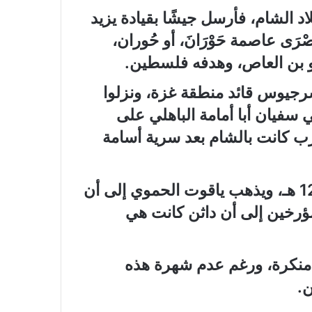
 الشام، فأرسل جيشًا بقيادة يزيد
ى عاصمة حَوْرَانَ، أو حُوران،
رو بن العاص، وهدفه فلسطين.
رجيوس قائد منطقة غزة، ونزلوا
 سفيان أبا أمامة الباهلي على
رب كانت بالشام بعد سرية أسامة
في أواخر عام 12 هـ، ويذهب ياقوت الحموي إلى أن
مؤرخين إلى أن داثن كانت هي
ة منكرة، ورغم عدم شهرة هذه
ن.