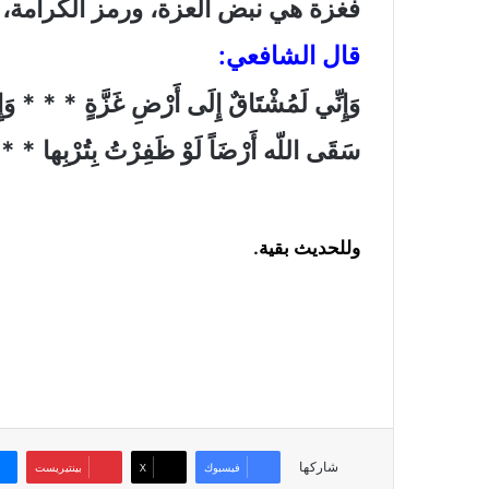
فغزة هي نبض العزة، ورمز الكرامة،
قال الشافعي:
وَإِنِّي لَمُشْتَاقٌ إِلَى أَرْضِ غَزَّةٍ * * * وَإِن
سَقَى اللّه أَرْضَاً لَوْ ظَفِرْتُ بِتُرْبِها * * 
وللحديث بقية.
شاركها
فيسبوك
‫X
بينتيريست