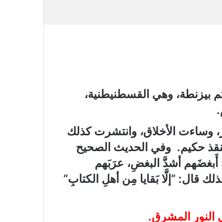
ما ، ثم أنطاكيا، ثم بيزنطة، وهي القسطنيطنية،
، وساءت الأخلاق، وانتشرت كذلك
منقذ حكيم. وفي الحديث الصحيح
 (أي: أَبغضَهم أشدَّ البغضِ، عرَبَهم
ذلك قال: “إلَّا بَقايا مِن أهلِ الكتابِ”
ى النور المشرق.