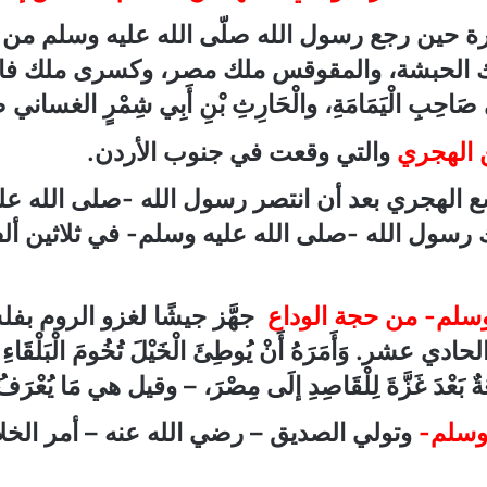
ة حين رجع رسول الله صلّى الله عليه وسلم من ا
 الحبشة، والمقوقس ملك مصر، وكسرى ملك فارس، وق
ٍ صَاحِبِ الْيَمَامَةِ، والْحَارِثِ بْنِ أَبِي شِمْرٍ ا
ن الهجري
والتي وقعت في جنوب الأردن.
سع الهجري بعد أن انتصر رسول الله -صلى الله 
رسول الله -صلى الله عليه وسلم- في ثلاثين ألف
 وسلم- من حجة الوداع
جهَّز جيشًا لغزو الروم ب
 وَأَمَرَهُ أَنْ يُوطِئَ الْخَيْلَ تُخُومَ الْبَلْقَاءِ وَا
ةٌ بَعْدَ غَزَّةَ لِلْقَاصِدِ إلَى مِصْرَ، – وقيل هي مَا يُعْرَفُ ا
وسلم-
وتولي الصديق – رضي الله عنه – أمر الخل