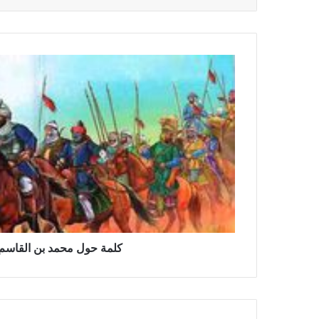
ك
ل
م
ة
ح
و
ل
م
ح
م
د
ب
ن
كلمة حول محمد بن القاسم 
ا
ل
ق
ا
س