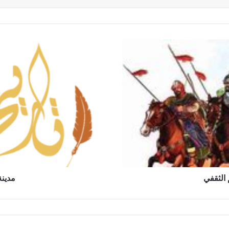
م
د
ي
ن
ة
ح
ل
ب
ف
ي
ذ
ا
ك
الثقفي
مدينة
ر
ة
ا
ل
ت