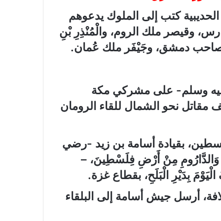
لحديبية كتب إلى الملوك يدعوهم
يصر ملك الروم، والْمُنْذِرِ بْنِ
لغساني صاحب دمشق، وجَيْفَر ملك عُمان.
عليه وسلم- على مشركي مكة
 مقاتل نحو الشمال للقاء الرومان
فلسطين، بقيادة أسامة بن زيد -رضي
لدَّارُومِ مِنْ أَرْضِ فِلَسْطِينَ، –
لْيَوْمَ بِدَيْرِ الْبَلَحِ، بقطاع غزة.
افة، أرسل جيش أسامة إلى البلقاء