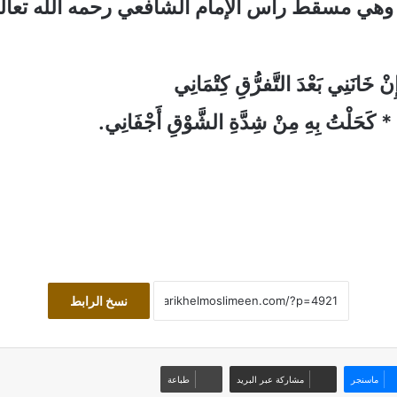
 وهي مسقط رأس الإمام الشافعي رحمه الله تعال
ْ خَانَنِي بَعْدَ التَّفرُّقِ كِتْمَانِي
* كَحَلْتُ بِهِ مِنْ شِدَّةِ الشَّوْقِ أَجْفَانِي.
نسخ الرابط
ماسنجر
مشاركة عبر البريد
طباعة