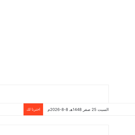
السبت 25 صفر 1448هـ 8-8-2026م
اخترنا لك