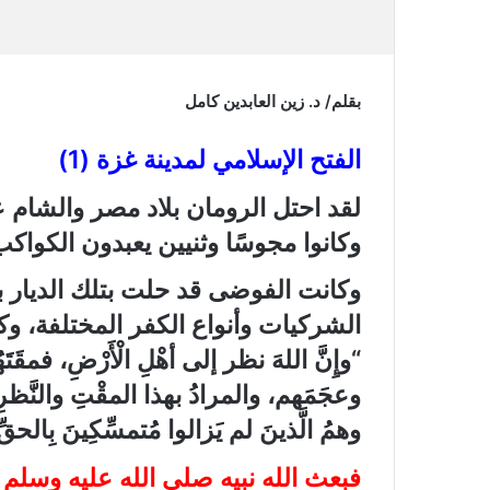
بقلم/ د. زين العابدين كامل
الفتح الإسلامي لمدينة غزة (1)
وكانوا مجوسًا وثنيين يعبدون الكواكب وال
وكانت الفوضى قد حلت بتلك الديار 
الشركيات وأنواع الكفر المختلفة، 
“وإِنَّ اللهَ نظر إلى أهْلِ الْأَرْضِ، فمقَتَهُ
وعجَمَهم، والمرادُ بهذا المقْتِ والنَّظرِ 
وهمُ الَّذينَ لم يَزالوا مُتمسِّكِينَ بِالحقِّ 
فبعث الله نبيه صلى الله عليه وسلم 