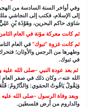
وفي أواخر السنة السادسة من الهجر
إلى الإسلام، فكتب إلى النجاشي ملك
سَاوَى حاكم البحرين، وهَوْذَة بْنِ عَلِيّ
ثم كانت معركة مؤتة في العام الثام
ثم كانت غزوة “تبوك”
في العام التا
وطهرها من الرجس والأوثان؛ فتحرك 
في تبوك.
ثم بعد عودة النبي -صلى الله عليه
الله عنه-، وكان ذلك في صفر العام الحادي عشر.
وَيَقُولُ يَاقُوتُ الحمَوي: وَالدَّارُومُ: قَلْعَ
وبعد وفاة الرسول -صلى الله عليه 
والداروم من أرض فلسطين.