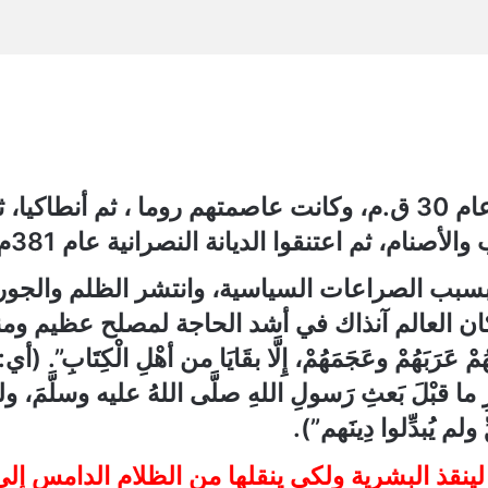
لقد احتل الرومان بلاد مصر والشام عام 30 ق.م، وكانت عاصمتهم رو
أصنام، ثم اعتنقوا الديانة النصرانية عام 381م.
بسبب الصراعات السياسية، وانتشر الظلم والجور
وكان العالم آنذاك في أشد الحاجة لمصلح عظيم و
مْ عَرَبَهُمْ وعَجَمَهُمْ، إِلَّا بقَايَا من أهْلِ الْكِتَابِ”.
ما قبْلَ بَعثِ رَسولِ اللهِ صلَّى اللهُ عليه وسلَّمَ، ول
ولم يُبدِّلوا دِينَهم”).
لينقذ البشرية ولكي ينقلها من الظلام الدامس إل