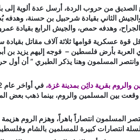
الصديق من حروب الردة، أرسل عدة ألوية إلى بلاد
جيش الثاني بقيادة شرحبيل بن حسنة، وهدفه بُصْرَ
 الجراح، وهدفه حمص، والجيش الرابع بقيادة عم
قوة عسكرية قوامها ثلاثة آلاف مقاتل بقيادة س
 العربة بأرض فلسطين – فوجه إليهم يزيد بن أبي
وانتصر المسلمون وهنا يذكر الطبري ” أن أول ح
والروم بقرية داثِن بمدينة غزة،
 وقعت بين المسلمين والروم، بينما ذهب بعض ال
صر المسلمون انتصاراً باهراً، وهزم الروم هزيم
لسلسلة انتصارات كبيرة للمسلمين بالشام وفلسطي