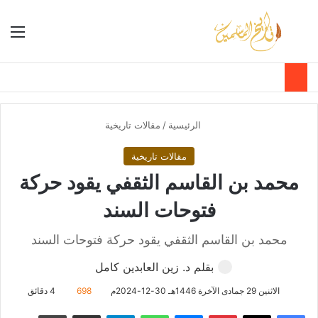
بحث عن
الق
الوضع ا
الرئيسية
/
مقالات تاريخية
مقالات تاريخية
محمد بن القاسم الثقفي يقود حركة
فتوحات السند
محمد بن القاسم الثقفي يقود حركة فتوحات السند
بقلم د. زين العابدين كامل
الاثنين 29 جمادى الآخرة 1446هـ 30-12-2024م
698
4 دقائق
فيسبوك
‫X
بينتيريست
ماسنجر
واتساب
تيلقرام
مشاركة عبر البريد
طباعة