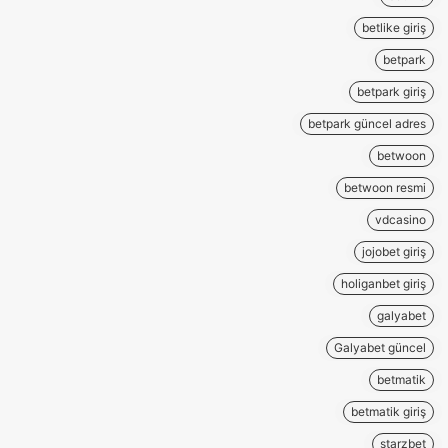
betlike giriş
betpark
betpark giriş
betpark güncel adres
betwoon
betwoon resmi
vdcasino
jojobet giriş
holiganbet giriş
galyabet
Galyabet güncel
betmatik
betmatik giriş
starzbet