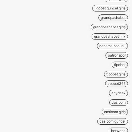
ligobet güncel giriş
grandpashabet
grandpashabet giriş
grandpashabet link
deneme bonusu
patronspor
tipobet
tipobet giriş
tipobet365
anydesk
casibom
casibom giriş
casibom güncel
betwoon