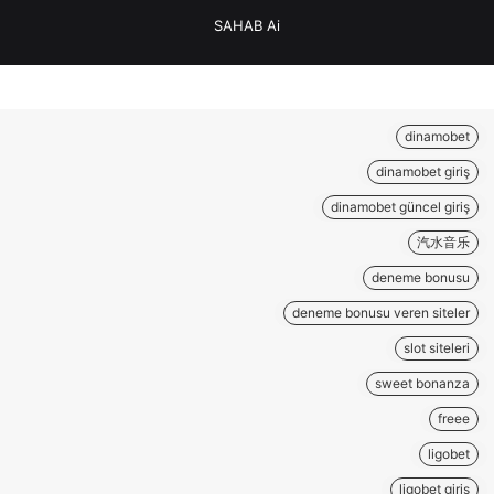
SAHAB Ai
dinamobet
dinamobet giriş
dinamobet güncel giriş
汽水音乐
deneme bonusu
deneme bonusu veren siteler
slot siteleri
sweet bonanza
freee
ligobet
ligobet giriş