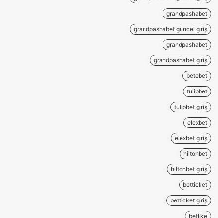
grandpashabet
grandpashabet güncel giriş
grandpashabet
grandpashabet giriş
betebet
tulipbet
tulipbet giriş
elexbet
elexbet giriş
hiltonbet
hiltonbet giriş
betticket
betticket giriş
betlike