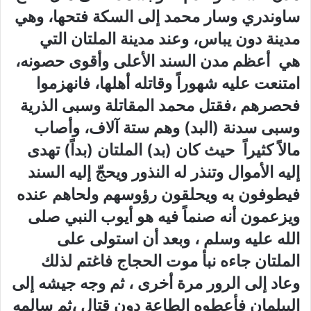
ساوندري وسار محمد إلى السكة فتحها،
وهي
مدينة دون يباس،
وعند مدينة الملتان التي
هي
أعظم مدن السند الأعلى وأقوى حصونه،
امتنعت عليه شهوراً وقاتله أهلها، فانهزموا
فحصرهم ،فقتل محمد المقاتلة وسبى الذرية
وسبى سدنة (البد) وهم ستة آلاف، وأصاب
مالاً كثيراً حيث كان (بد) الملتان (بداً) تهدى
إليه الأموال وتنذر له النذور ويحجّ إليه السند
فيطوفون به ويحلقون رؤوسهم ولحاهم عنده
ويزعمون أنه صنماً فيه هو أيوب النبي صلى
الله عليه وسلم ، وبعد أن استولى على
الملتان جاءه نبأ موت الحجاج فاغتم لذلك
وعاد إلى الرور مرة أخرى ، ثم وجه جيشه إلى
البيلمان فأعطوه الطاعة دون قتال ،ثم سالمه