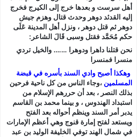
أهل سرست و بعدها خرج إلى الكيرج فخرج
إليه القدئد دوهر وحدث قتال وهزم جيش
دوهر ثم قتل دوهر ، ونزل أهل المدينة عَلَى
حكم مُحَمَّد فقتل وسبى قَالَ الشاعر:
نحن قتلنا داهرا ودوهرا ……. والخيل تردي
منسرا فمنسرا
وهكذا أصبح وادي السند بأسره في قبضة
المسلمين
،وجاء الناس من كل ناحية فرحين
بذلك النصر ، بعد أن حررهم الإسلام من
استبداد الهندوس ، و
بينما محمد بن القاسم
يدبر أمر السند وينظم أحواله بعد الفتح
ويستعد لفتح إمارة قنوج وهي أعظم الإمارات
في شمال الهند توفي الخليفة الوليد بن عبد