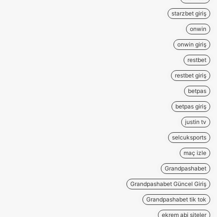
starzbet giriş
onwin
onwin giriş
restbet
restbet giriş
betpas
betpas giriş
justin tv
selcuksports
maç izle
Grandpashabet
Grandpashabet Güncel Giriş
Grandpashabet tik tok
ekrem abi siteler