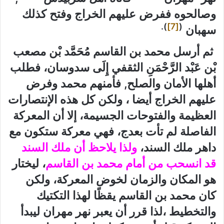
وصالحوه ففرض عليهم الخراج وفتح كذلك
).
[7]
(
سهبان
ثم أرسل محمد بن القاسم مُحَمَّد بْن مصعب
بْن عَبْد الرَّحْمَنِ الثقفي إِلَى سدوسان، فطلب
أهلها الأمان والصلح, فأمنهم محمد وفرض
عليهم الخراج أيضا ، ولكن كل هذه الإنتصارات
العظيمة والفتوحات الجسيمة، إلا أن المعركة
الفاصلة لم تأت بعدج، فهي معركة ستكون مع
داهر ملك السند،
ولذا يلاحظ أن ملك السند
قد انسحب من أمام محمد بن القاسم
، ليختار
هو المكان والزمان لخوض المعركة، ولكن
كان محمد بن القاسم يقظًا لهذا التكتيك
والتخطيط ،لذا قرر أن يعبر نهر مهران ليبدأ