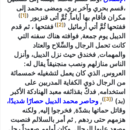
،قسم بحري وآخر بري، ومضى محمد إلى
)
[1]
(
مكران فأقام بها أياماً, ثُمَّ أتى قنزبور
)
[2]
(
ففتحها ثُمَّ أتي أرمائيل
ففتحها ، ثم قدم
الديبل يوم جمعة, فوافته هناك سفنه التي
كانت تحمل الرجال والسِّلاح والعتاد
والمهمات, فخندق حيث نزل الديبل، وأنزل
الناس منازلهم ونصب منجنيقاً يقال له:
العروس, الذي كان يعمل لتشغيله خمسمائة
من الرجال ذوي الكفاية المدربين على
استخدامه, فدكّ بقذائفه معبد الهنادكة الأكبر
)
[3]
(
(بد)
,
وحاصر محمد الديبل حصارًا شديدًا،
وقاتل حماتها بشدّة, فخرجوا إليه, ولكنه
هزمهم حتى ردهم , ثم أمر بالسلالم فنصبت
وصعد عليها الرجال, وكان أولهم صعوداً رجل