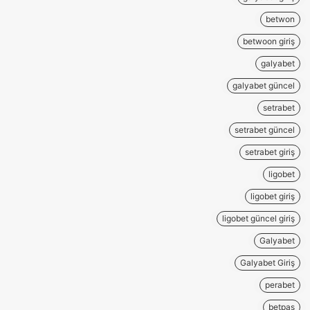
betwon
betwoon giriş
galyabet
galyabet güncel
setrabet
setrabet güncel
setrabet giriş
ligobet
ligobet giriş
ligobet güncel giriş
Galyabet
Galyabet Giriş
perabet
betpas