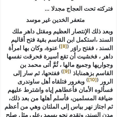
فتركته تحت العجاج مجدلا …
متعفر الخدين غير موسد
وبعد ذلك الإنتصار العظيم ومقتل داهر ملك
السند ،استكمل ابن القاسم بقية فتح أقاليم
)
[8]
(
السند ، ففتح راوَر
عنوة، وكان بها امرأة
داهر ، فخشيت أن تقع أسيرة فحرقت نفسها
وجواريها وجميع مالها ،
ثُمَّ أتى محمد بن
)
[9]
(
القاسم بزهمناباذ
ففتحها،
ثم سار إلى
)
[10]
(
الرور
وبغرور فتلقاه أهل ساوندرى
فسألوه الأمان فأعطاهم إياه واشترط عليهم
ضيافة المسلمين،
فأسلم أهلها من بعد ذلك،
ثم اجتاز نهر بياس إلى الملتان وهي من أعظم
مدن السند، وتقدم نحو بسمد ،على مثل صلح