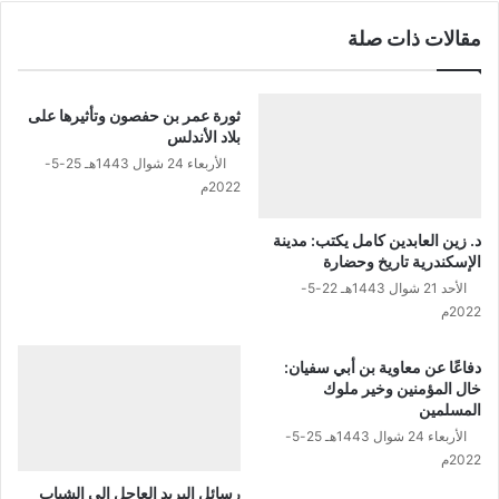
ن
ش
مقالات ذات صلة
ة
ه
و
ر
أ
ر
ث
ج
ثورة عمر بن حفصون وتأثيرها على
ر
ب
بلاد الأندلس
ه
!
الأربعاء 24 شوال 1443هـ 25-5-
ا
2022م
ع
ل
د. زين العابدين كامل يكتب: مدينة
ى
الإسكندرية تاريخ وحضارة
ا
الأحد 21 شوال 1443هـ 22-5-
ل
2022م
أ
م
ة
دفاعًا عن معاوية بن أبي سفيان:
خال المؤمنين وخير ملوك
المسلمين
الأربعاء 24 شوال 1443هـ 25-5-
2022م
رسائل البريد العاجل إلى الشباب