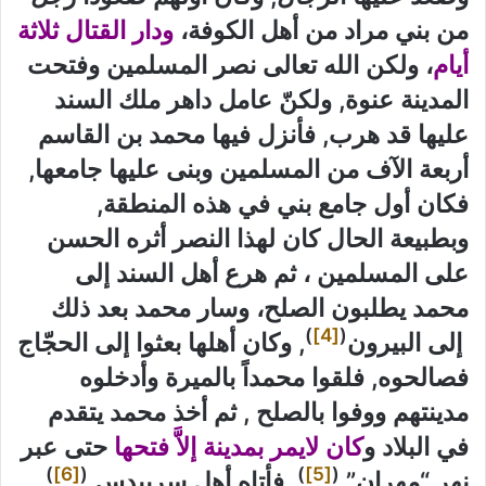
من بني مراد من أهل الكوفة،
ودار القتال ثلاثة
أيام
، ولكن الله تعالى نصر المسلمين وفتحت
المدينة عنوة, ولكنّ عامل داهر ملك السند
عليها قد هرب, فأنزل فيها محمد بن القاسم
أربعة الآف من المسلمين وبنى عليها جامعها,
فكان أول جامع بني في هذه المنطقة,
وبطبيعة الحال كان لهذا النصر أثره الحسن
على المسلمين ، ثم هرع أهل السند إلى
محمد يطلبون الصلح، وسار محمد بعد ذلك
)
[4]
(
إلى البيرون
, وكان أهلها بعثوا إلى الحجّاج
فصالحوه, فلقوا محمداً بالميرة وأدخلوه
مدينتهم ووفوا بالصلح , ثم أخذ محمد يتقدم
في البلاد و
كان لايمر بمدينة إلاَّ فتحها
حتى عبر
)
[6]
(
)
[5]
(
نهر “مهران”
فأتاه أهل سربيدس
,