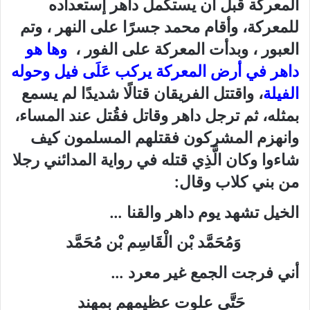
المعركة قبل أن يستكمل داهر إستعداده
للمعركة، وأقام محمد جسرًا على النهر ، وتم
العبور ، وبدأت المعركة على الفور ،
وها هو
داهر في أرض المعركة يركب عَلَى فيل وحوله
الفيلة
، واقتتل الفريقان قتالًا شديدًا لم يسمع
بمثله،
ثم ترجل داهر وقاتل فقُتل عند المساء،
وانهزم المشركون فقتلهم المسلمون كيف
شاءوا وكان الَّذِي قتله في رواية المدائني رجلا
من بني كلاب وقال:
الخيل تشهد يوم داهر والقنا …
وَمُحَمَّد بْن الْقَاسِم بْن مُحَمَّد
أني فرجت الجمع غير معرد …
حَتَّى علوت عظيمهم بمهند