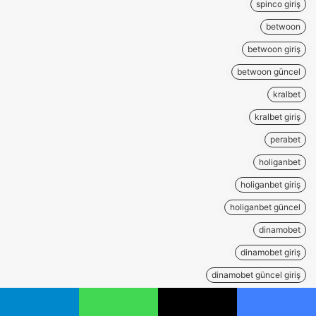
spinco giriş
betwoon
betwoon giriş
betwoon güncel
kralbet
kralbet giriş
perabet
holiganbet
holiganbet giriş
holiganbet güncel
dinamobet
dinamobet giriş
dinamobet güncel giriş
casibom