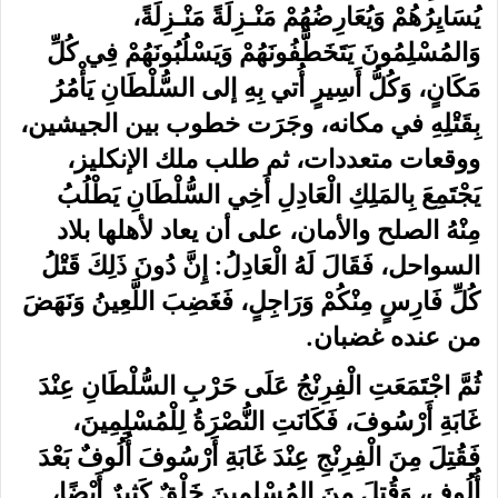
يُسَايِرُهُمْ وَيُعَارِضُهُمْ مَنْـزِلَةً مَنْـزِلَةً،
وَالمُسْلِمُونَ يَتَخَطَّفُونَهُمْ وَيَسْلُبُونَهُمْ فِي كُلِّ
مَكَانٍ، وَكُلُّ أَسِيرٍ أُتي بِهِ إلى السُّلْطَانِ يَأْمُرُ
بِقَتْلِهِ في مكانه، وجَرَت خطوب بين الجيشين،
ووقعات متعددات، ثم طلب ملك الإنكليز،
يَجْتَمِعَ بِالمَلِكِ الْعَادِلِ أَخِي السُّلْطَانِ يَطْلُبُ
مِنْهُ الصلح والأمان، على أن يعاد لأهلها بلاد
السواحل، فَقَالَ لَهُ الْعَادِلُ: إِنَّ دُونَ ذَلِكَ قَتْلُ
كُلِّ فَارِسٍ مِنْكُمْ وَرَاجِلٍ، فَغَضِبَ اللَّعِينُ وَنَهَضَ
من عنده غضبان.
ثُمَّ اجْتَمَعَتِ الْفِرِنْجُ عَلَى حَرْبِ السُّلْطَانِ عِنْدَ
غَابَةِ أَرْسُوفَ، فَكَانَتِ النُّصْرَةُ لِلْمُسْلِمِينَ،
فَقُتِلَ مِنَ الْفِرِنْجِ عِنْدَ غَابَةِ أَرْسُوفَ أُلُوفٌ بَعْدَ
أُلُوفٍ، وَقُتِلَ مِنَ المُسْلِمِينَ خَلْقٌ كَثِيرٌ أَيْضًا،