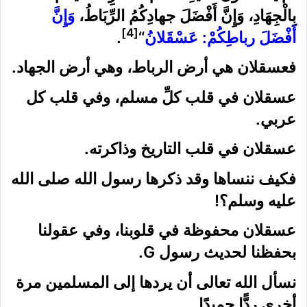
بِالْجِهَادِ، وَإِنَّ أَفْضَلَ جهادِكُمُ الرِّبَاطُ،
وَإِنَّ
[4]
أَفْضَلَ رباطِكُمْ: عَسْقَلانُ
“
.
فعسقلان هي أرض الرباط، وهي أرض الجهاد.
عسقلان في قلب كلِّ مسلم، وفي قلب كل
عربي.
عسقلان في قلب التاريخ وذاكرته.
فكيف ننساها وقد ذكرها رسول الله صلى الله
عليه وسلم؟!
عسقلان محفوظة في قلوبنا، وفي عقولنا
بحفظنا لحديث رسول G.
نسأل الله تعالى أن يردها إلى المسلمين مرة
أخرى ردًّا حميدًا.