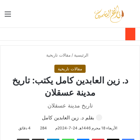
بحث عن
الق
الوضع ا
الرئيسية
/
مقالات تاريخية
مقالات تاريخية
د. زين العابدين كامل يكتب: تاريخ
مدينة عسقلان
تاريخ مدينة عسقلان
بقلم د. زين العابدين كامل
الأربعاء 18 محرم 1446هـ 24-7-2024م
284
4 دقائق
فيسبوك
‫X
بينتيريست
ماسنجر
واتساب
تيلقرام
مشاركة عبر البريد
طباعة