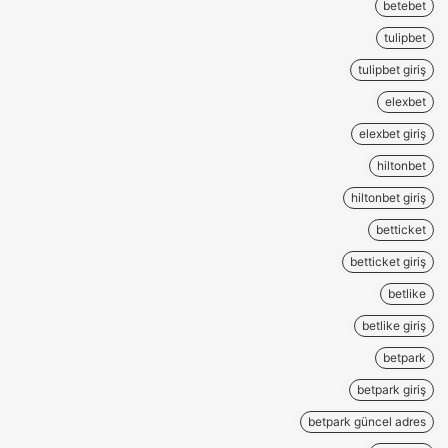
betebet
tulipbet
tulipbet giriş
elexbet
elexbet giriş
hiltonbet
hiltonbet giriş
betticket
betticket giriş
betlike
betlike giriş
betpark
betpark giriş
betpark güncel adres