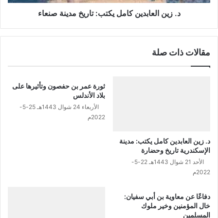
ت
ا
ب
ب
د. زين العابدين كامل يكتب: تاريخ مدينة صنعاء
:
د
ق
ي
ت
ن
مقالات ذات صلة
ي
ك
ب
ا
ة
م
ب
ل
ثورة عمر بن حفصون وتأثيرها على
ن
ي
بلاد الأندلس
م
ك
الأربعاء 24 شوال 1443هـ 25-5-
س
ت
2022م
ل
ب
م
:
د. زين العابدين كامل يكتب: مدينة
و
ت
الإسكندرية تاريخ وحضارة
ف
ا
الأحد 21 شوال 1443هـ 22-5-
ت
ر
2022م
ح
ي
س
خ
م
دفاعًا عن معاوية بن أبي سفيان:
م
خال المؤمنين وخير ملوك
ر
د
المسلمين
ق
ي