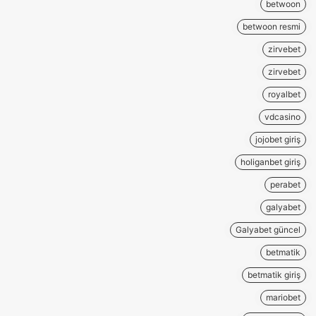
betwoon
betwoon resmi
zirvebet
zirvebet
royalbet
vdcasino
jojobet giriş
holiganbet giriş
perabet
galyabet
Galyabet güncel
betmatik
betmatik giriş
mariobet