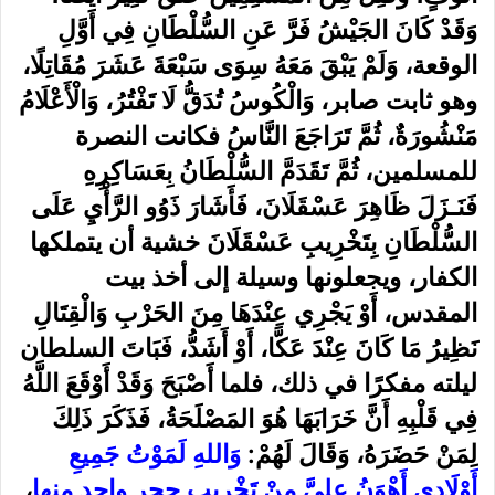
وَقَدْ كَانَ الجَيْشُ فَرَّ عَنِ السُّلْطَانِ فِي أَوَّلِ
الوقعة، وَلَمْ يَبْقَ مَعَهُ سِوَى سَبْعَةَ عَشَرَ مُقَاتِلًا،
وهو ثابت صابر، وَالْكُوسُ تُدَقُّ لَا تَفْتُرُ، وَالْأَعْلَامُ
مَنْشُورَةٌ، ثُمَّ تَرَاجَعَ النَّاسُ فكانت النصرة
للمسلمين، ثُمَّ تَقَدَمَّ السُّلْطَانُ بِعَسَاكِرِهِ
فَنَـزَلَ ظَاهِرَ عَسْقَلَانَ، فَأَشَارَ ذَوُو الرَّأْيِ عَلَى
السُّلْطَانِ بِتَخْرِيبِ عَسْقَلَانَ خشية أن يتملكها
الكفار، ويجعلونها وسيلة إلى أخذ بيت
المقدس، أَوْ يَجْرِي عِنْدَهَا مِنَ الحَرْبِ وَالْقِتَالِ
نَظِيرُ مَا كَانَ عِنْدَ عَكَّا، أَوْ أَشَدُّ، فَبَاتَ السلطان
ليلته مفكرًا في ذلك، فلما أَصْبَحَ وَقَدْ أَوْقَعَ اللَّهُ
فِي قَلْبِهِ أَنَّ خَرَابَهَا هُوَ المَصْلَحَةُ، فَذَكَرَ ذَلِكَ
لِمَنْ حَضَرَهُ، وَقَالَ لَهُمْ:
وَاللهِ لَمَوْتُ جَمِيعِ
أَوْلَادِي أَهْوَنُ عليَّ مِنْ تَخْرِيبِ حجر واحد منها
،