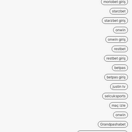
moriobet giriş
starzbet
starzbet giriş
onwin
onwin giriş
restbet
restbet giriş
betpas
betpas giriş
justin tv
selcuksports
maç izle
onwin
Grandpashabet