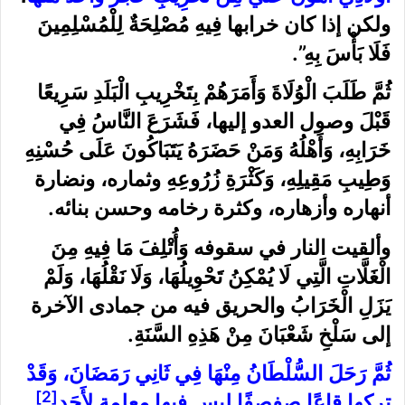
ولكن إذا كان خرابها فِيهِ مُصْلِحَةٌ لِلْمُسْلِمِينَ
فَلَا بَأْسَ بِهِ”.
ثُمَّ طَلَبَ الْوُلَاةَ وَأَمَرَهُمْ بِتَخْرِيبِ الْبَلَدِ سَرِيعًا
قَبْلَ وصول العدو إليها، فَشَرَعَ النَّاسُ فِي
خَرَابِهِ، وَأَهْلُهُ وَمَنْ حَضَرَهُ يَتَبَاكُونَ عَلَى حُسْنِهِ
وَطِيبِ مَقِيلِهِ، وَكَثْرَةِ زُرُوعِهِ وثماره، ونضارة
أنهاره وأزهاره، وكثرة رخامه وحسن بنائه.
وألقيت النار في سقوفه وَأُتْلِفَ مَا فِيهِ مِنَ
الْغَلَّاتِ الَّتِي لَا يُمْكِنُ تَحْوِيلُهَا، وَلَا نَقْلُهَا، وَلَمْ
يَزَلِ الْخَرَابُ والحريق فيه من جمادى الآخرة
إلى سَلْخِ شَعْبَانَ مِنْ هَذِهِ السَّنَةِ.
ثُمَّ رَحَلَ السُّلْطَانُ مِنْهَا فِي ثَانِي رَمَضَانَ، وَقَدْ
[2]
تركها قاعًا صفصفًا ليس فيها معلمة لِأَحَدٍ
.