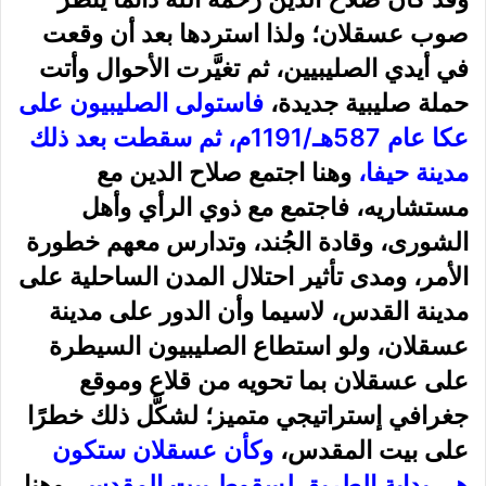
صوب عسقلان؛ ولذا استردها بعد أن وقعت
في أيدي الصليبيين، ثم تغيَّرت الأحوال وأتت
حملة صليبية جديدة،
فاستولى الصليبيون على
عكا عام 587هـ/1191م، ثم سقطت بعد ذلك
مدينة حيفا،
وهنا اجتمع صلاح الدين مع
مستشاريه، فاجتمع مع ذوي الرأي وأهل
الشورى، وقادة الجُند، وتدارس معهم خطورة
الأمر، ومدى تأثير احتلال المدن الساحلية على
مدينة القدس، لاسيما وأن الدور على مدينة
عسقلان، ولو استطاع الصليبيون السيطرة
على عسقلان بما تحويه من قلاع وموقع
جغرافي إستراتيجي متميز؛ لشكَّل ذلك خطرًا
على بيت المقدس،
وكأن عسقلان ستكون
هي بداية الطريق لسقوط بيت المقدس،
وهنا