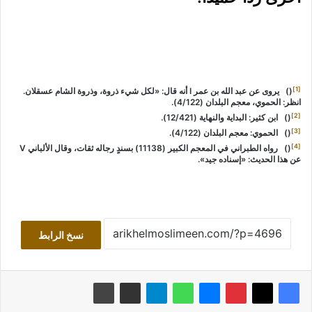
[1]
() يروى عن عبد الله بن عمر I أنه قال: «لكل شيء ذروة، وذروة الشام عسقلان.
انظر: الحموي، معجم البلدان (4/122).
[2]
() ابن كثير: البداية والنهاية (12/421).
[3]
() الحموي: معجم البلدان (4/122).
[4]
() رواه الطبراني في المعجم الكبير (11138) بسندٍ رجاله ثقات، وقال الألباني V
عن هذا الحديث: «إسناده جيد».
نسخ الرابط