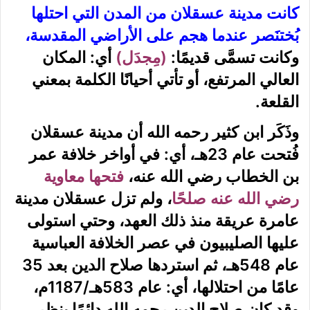
كانت مدينة عسقلان من المدن التي احتلها
بُختنَصر عندما هجم على الأراضي المقدسة،
وكانت تسمَّى قديمًا:
(مِجدَل)
أي: المكان
العالي المرتفع، أو تأتي أحيانًا الكلمة بمعني
القلعة.
وذَكَر ابن كثير رحمه الله أن مدينة عسقلان
فُتحت عام 23هـ، أي: في أواخر خلافة عمر
بن الخطاب رضي الله عنه،
فتحها معاوية
رضي الله عنه صلحًا
، ولم تزل عسقلان مدينة
عامرة عريقة منذ ذلك العهد، وحتي استولى
عليها الصليبيون في عصر الخلافة العباسية
عام 548هـ، ثم استردها صلاح الدين بعد 35
عامًا من احتلالها، أي: عام 583هـ/1187م،
وقد كان صلاح الدين رحمه الله دائمًا ينظر