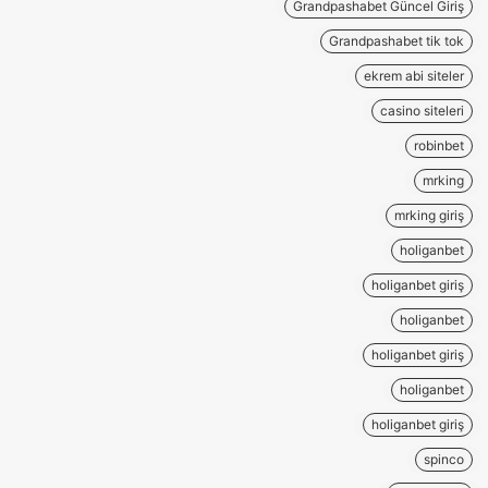
Grandpashabet Güncel Giriş
Grandpashabet tik tok
ekrem abi siteler
casino siteleri
robinbet
mrking
mrking giriş
holiganbet
holiganbet giriş
holiganbet
holiganbet giriş
holiganbet
holiganbet giriş
spinco