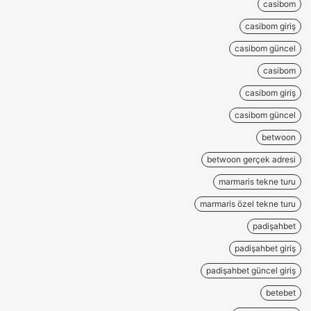
casibom
casibom giriş
casibom güncel
casibom
casibom giriş
casibom güncel
betwoon
betwoon gerçek adresi
marmaris tekne turu
marmaris özel tekne turu
padişahbet
padişahbet giriş
padişahbet güncel giriş
betebet