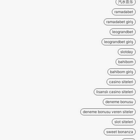
汽水音乐
ramadabet
ramadabet giriş
leograndbet
leograndbet giriş
slotday
bahibom
bahibom giriş
casino siteleri
lisanslı casino siteleri
deneme bonusu
deneme bonusu veren siteler
slot siteleri
sweet bonanza