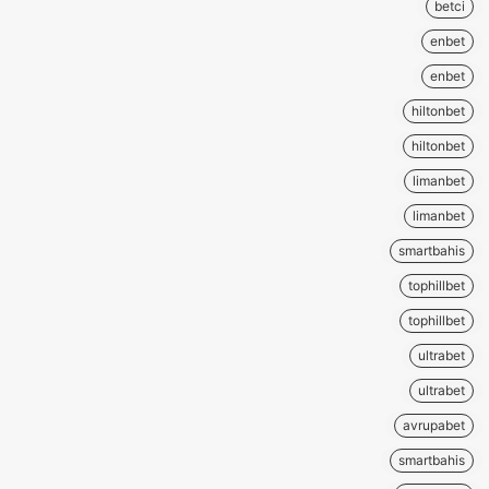
betci
enbet
enbet
hiltonbet
hiltonbet
limanbet
limanbet
smartbahis
tophillbet
tophillbet
ultrabet
ultrabet
avrupabet
smartbahis