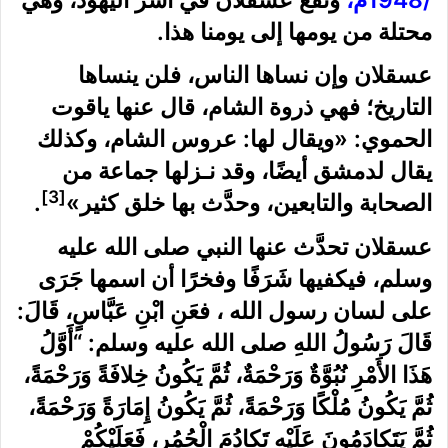
محتلة من يومها إلى يومنا هذا.
عسقلان وإن نساها الناس، فلن ينساها
التاريخ؛ فهي ذروة الشام، قال عنها ياقوت
الحموي: «ويقال لها: عروس الشام، وكذلك
يقال لدمشق أيضًا، وقد نـزلها جماعة من
[3]
الصحابة والتابعين، وحدَّث بها خلق كثير»
.
عسقلان تحدَّث عنها النبي صلى الله عليه
وسلم، فيكفيها شَرَفًا وفخرًا أن اسمها جَرَى
على لسان رسول الله ، فعَنِ ابْنِ عَبَّاسٍ، قَالَ:
قَالَ رَسُولُ اللهِ صلى الله عليه وسلم: “أَوَّلُ
هَذَا الأَمْرِ نُبُوَّةٌ وَرَحْمَةٌ، ثُمَّ يَكُونُ خِلافَةً وَرَحْمَةً،
ثُمَّ يَكُونُ مُلْكًا وَرَحْمَةً، ثُمَّ يَكُونُ إِمَارَةً وَرَحْمَةً،
ثُمَّ يَتَكادَمُونَ عَلَيْهِ تَكادُمَ الْحُمُرِ، فَعَلَيْكُمْ