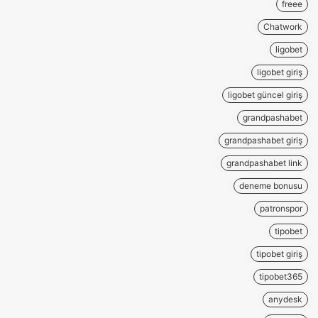
freee
Chatwork
ligobet
ligobet giriş
ligobet güncel giriş
grandpashabet
grandpashabet giriş
grandpashabet link
deneme bonusu
patronspor
tipobet
tipobet giriş
tipobet365
anydesk