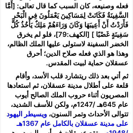
فعله وصنيعه، كان السبب كما قال تعالى: [أَمَّا
السَّفِينَةُ فَكَانَتْ لِمَسَاكِينَ يَعْمَلُونَ فِي الْبَحْرِ
فَأَرَدْتُ أَنْ أَعِيبَهَا وَكَانَ وَرَاءَهُمْ مَلِكٌ يَأْخُذُ كُلَّ
سَفِينَةٍ غَصْبًا ] [الكهف:79]، فلو لم يخرق
الخضر السفينة لاستولى عليها الملك الظالم،
وهذا هو الذي فعله صلاح الدين؛ أحرق
عسقلان حماية لبيت المقدس.
ثم أتي بعد ذلك ريتشارد قلب الأسد، وأقام
قلعة على أطلال مدينة عسقلان، ثم استعادها
المصريون أثناء حروب الملك الصالح أيوب
عام 645هـ /1247م، ولكن للأسف الشديد،
تتوالى الأحداث وتمر السنون،
ويسيطر اليهود
على مدينة عسقلان بالكامل عام 1367هـ
/1948م،
وتقع عسقلان في أسر اليهود، وهي