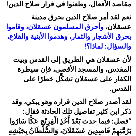
مقاصد الأفعال، وطعنوا في قرار صلاح الدين!
نعم لقد أمر صلاح الدين بحرق مدينة
عسقلان،
وأحرق المسلمون عسقلان، وقاموا
بحرق الأشجار والثمار، وهدموا الأبنية والقلاع،
والسؤال: لماذا؟!
لأن عسقلان هي الطريق إلى القدس وبيت
المقدس، والمسجد الأقصى، فإن سيطرة
الكفار على عسقلان تشكِّل خطرًا على
القدس.
لقد أصدر صلاح الدين قراره وهو يبكي، وقد
ذكر ابن كثير تفاصيل تلك الحادثة فقال:
“فصل: فيما حدث بَعْدَ أَخْذِ الْفِرِنْجِ عَكَّا سَارُوا
بَرُمَّتِهِمْ قَاصِدِينَ عَسْقَلَانَ، وَالسُّلْطَانُ بِجَيْشِهِ