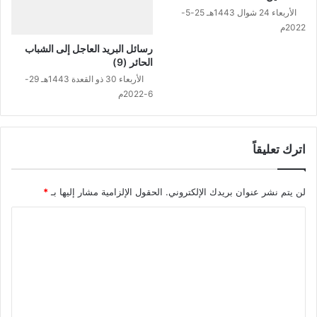
ن
الأربعاء 24 شوال 1443هـ 25-5-
ن
د
2022م
ة
ص
رسائل البريد العاجل إلى الشباب
ن
الحائر (9)
ع
الأربعاء 30 ذو القعدة 1443هـ 29-
ا
6-2022م
ء
اترك تعليقاً
لن يتم نشر عنوان بريدك الإلكتروني.
الحقول الإلزامية مشار إليها بـ
*
ا
ل
ت
ع
ل