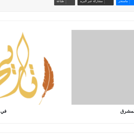
ماسنجر
مشاركة عبر البريد
طباعة
ف
ي
ذ
ك
ر
ى
س
ق
و
ط
ا
ل
أ
المشرق
في 
ن
د
ل
س