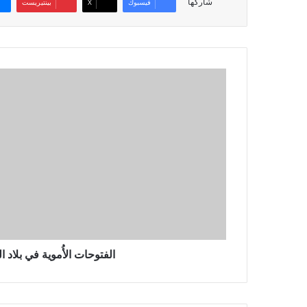
شاركها
فيسبوك
‫X
بينتيريست
ا
ل
ف
ت
و
ح
ا
ت
ا
ل
أُ
م
و
الفتوحات الأُموية في بلاد 
ي
ة
ف
ي