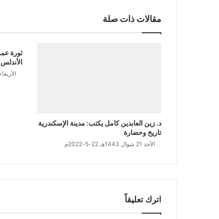
ب
مقالات ذات صلة
ل
ا
د
ا
ثورة عمر
ل
الأندلس
م
الأربعاء 24 شوال 1443هـ 25-5-2
ش
ر
ق
د. زين العابدين كامل يكتب: مدينة الإسكندرية
تاريخ وحضارة
الأحد 21 شوال 1443هـ 22-5-2022م
اترك تعليقاً