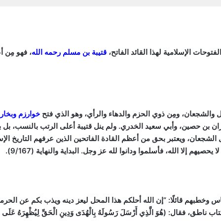
حات الإسلامية لهذا القائد الفاتح،
قتيبة بن مسلم رحمه الله
، فهو مِن أ
ال والشجعان، ومِن ذوي الحزم والدهاء والرأي، وهو الذي فتح
خوارزم وبخار
ان بن حصين، وأبي سعيد الخدري. ولم ينل قتيبة أعلى الرتب بالنسب، بل بك
الشجعان، ويعتبر بحق من أعظم القادة الفاتحين الذين عرفهم التاريخ الإ
 يحصيهم إلا الله، فأسلموا ودانوا لله عز وجل. البداية والنهاية
(9/167).
وخطبهم قائلًا: “إن الله أحلكم هذا المحل ليعز دينه ويذب بكم عن الحرمات،
وَ الَّذِي أَرْسَلَ رَسُولَهُ بِالْهُدَى وَدِينِ الْحَقِّ لِيُظْهِرَهُ عَلَى الدِّينِ كُل