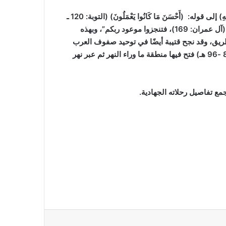
ووعد المجاهدين في سبيله أحسن الثواب، وأعظم الذخر عنده فقال: (ذَلِكَ بِأَنَّهُمْ لَا يُصِيبُهُمْ ظَمَأٌ وَلَا نَصَبٌ وَلَا مَخْمَصَةٌ فِي سَبِيلِ اللَّهِ) إلى قوله: (أَحْسَنَ مَا كَانُوا يَعْمَلُونَ) (التوبة: 120 ـ
121)، ثم أخبر عمن قتل في سبيله أنه حي مرزوق، فقال: (وَلَا تَحْسَبَنَّ الَّذِينَ قُتِلُوا فِي سَبِيلِ اللَّهِ أَمْوَاتًا بَلْ أَحْيَاءٌ عِنْدَ رَبِّهِمْ يُرْزَقُونَ) (آل عمران: 169)، فتنجزوا موعود ربكم”، وبهذه
لطريق، وقد نجح قتيبة أيضًا في توحيد صفوف العرب
وكسب قلوب الخراسانيين، وهذا يدل على فكره الصائب ونظرته المستقبلية، ولقد استمرت فتوحات قتيبة عشر سنوات كاملة (86 -96 هـ) فتح فيها منطقة ما وراء النهر ثم عبر نهر
مع تفاصيل رحلاته الجهادية
.