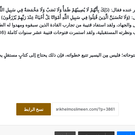
ال والجهاد، ولقد استفاد قتيبة من تجارب القادة الذين سبقوه ومهدوا له ا
حاته؛ فليس مِن اليسير تتبع خطواته، فإن ذلك يحتاج إلى كتابٍ مستقلٍ يج
نسخ الرابط