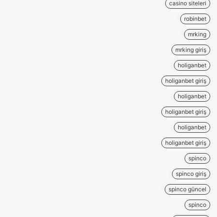
casino siteleri
robinbet
mrking
mrking giriş
holiganbet
holiganbet giriş
holiganbet
holiganbet giriş
holiganbet
holiganbet giriş
spinco
spinco giriş
spinco güncel
spinco