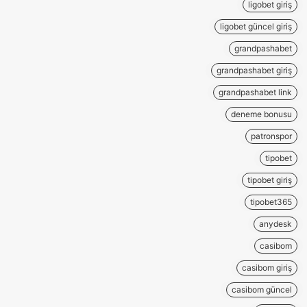
ligobet giriş
ligobet güncel giriş
grandpashabet
grandpashabet giriş
grandpashabet link
deneme bonusu
patronspor
tipobet
tipobet giriş
tipobet365
anydesk
casibom
casibom giriş
casibom güncel