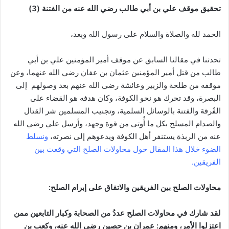
تحقيق موقف علي بن أبي طالب رضي الله عنه من الفتنة (3)
الحمد لله والصلاة والسلام على رسول الله وبعد،
تحدثنا في مقالنا السابق عن موقف أمير المؤمنين علي بن أبي
طالب من قتل أمير المؤمنين عثمان بن عفان رضي الله عنهما، وعن
موقفه من طلحة والزبير وعائشة رضى الله عنهم بعد وصولهم إلى
البصرة، وقد تحرك هو نحو الكوفة، وكان هدفه هو القضاء على
الفُرقة والفتنة بالوسائل السلمية، وتجنيب المسلمين شر القتال
والصدام المسلح بكل ما أُوتى من قوة وجهد، وأرسل علي رضي الله
عنه من الربذة يستنفر أهل الكوفة ويدعوهم إلى نصرته،
ونسلط
الضوء خلال هذا المقال حول محاولات الصلح التي وقعت بين
الفريقين.
محاولات الصلح بين الفريقين والاتفاق على إبرام الصلح:
لقد شارك في محاولات الصلح عددُ من الصحابة وكبار التابعين ممن
اعتزلوا الأمر، ومنهم: عمران بن حصين رضي الله عنه، وكعب بن