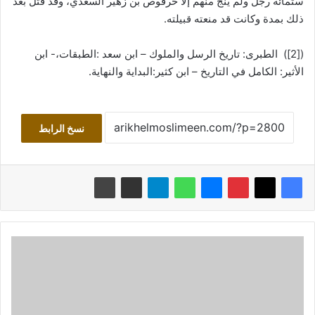
ستمائة رجل ولم ينج منهم إلا حرقوص بن زهير السعدي، وقد قتل بعد
ذلك بمدة وكانت قد منعته قبيلته.
([2]) الطبرى: تاريخ الرسل والملوك – ابن سعد :الطبقات،- ابن
الأثير: الكامل في التاريخ – ابن كثير:البداية والنهاية.
نسخ الرابط
ه
ل
ك
ا
ن