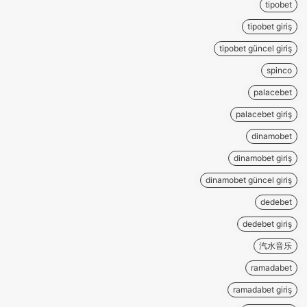
tipobet
tipobet giriş
tipobet güncel giriş
spinco
palacebet
palacebet giriş
dinamobet
dinamobet giriş
dinamobet güncel giriş
dedebet
dedebet giriş
汽水音乐
ramadabet
ramadabet giriş