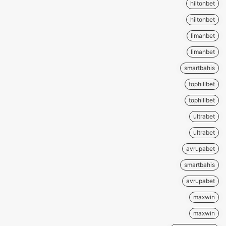
hiltonbet
hiltonbet
limanbet
limanbet
smartbahis
tophillbet
tophillbet
ultrabet
ultrabet
avrupabet
smartbahis
avrupabet
maxwin
maxwin