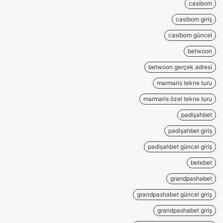
casibom
casibom giriş
casibom güncel
betwoon
betwoon gerçek adresi
marmaris tekne turu
marmaris özel tekne turu
padişahbet
padişahbet giriş
padişahbet güncel giriş
betebet
grandpashabet
grandpashabet güncel giriş
grandpashabet giriş