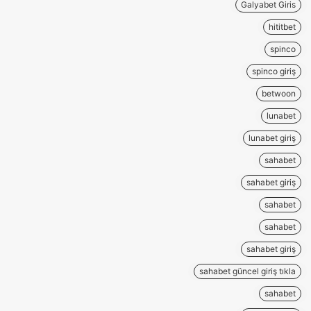
Galyabet Giris
hititbet
spinco
spinco giriş
betwoon
lunabet
lunabet giriş
sahabet
sahabet giriş
sahabet
sahabet
sahabet giriş
sahabet güncel giriş tıkla
sahabet