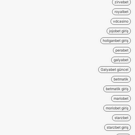
zirvebet
royalbet
vdcasino
jojobet giriş
holiganbet giriş
perabet
galyabet
Galyabet güncel
betmatik
betmatik giriş
mariobet
moriobet giriş
starzbet
starzbet giriş