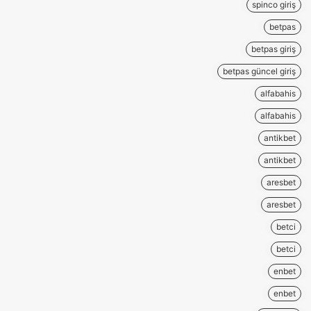
spinco giriş
betpas
betpas giriş
betpas güncel giriş
alfabahis
alfabahis
antikbet
antikbet
aresbet
aresbet
betci
betci
enbet
enbet