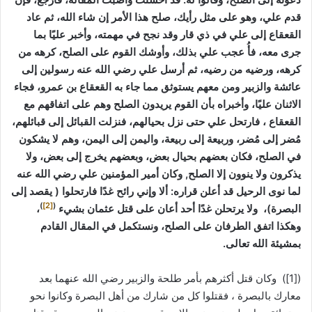
قدم علي، وهو على مثل رأيك، صلح هذا الأمر إن شاء الله، ثم عاد
القعقاع إلى علي في ذي قار وقد نجح في مهمته، وأخبر عليًا بما
جرى معه، فأُ عجب علي بذلك، وأوشك القوم على الصلح، كرهه من
كرهه، ورضيه من رضيه، ثم أرسل علي رضي الله عنه رسولين إلى
عائشة والزبير ومن معهم يستوثق مما جاء به القعقاع بن عمرو، فجاء
الاثنان عليًا، وأخبراه بأن القوم يريدون الصلح وهم على اتفاقهم مع
القعقاع ، فارتحل علي حتى نزل بحيالهم، فنزلت القبائل إلى قبائلهم،
مُضر إلى مُضر، وربيعة إلى ربيعة، واليمن إلى اليمن، وهم لا يشكون
في الصلح، فكان بعضهم بحيال بعض، وبعضهم يخرج إلى بعض، ولا
يذكرون ولا ينوون إلا الصلح, وكان أمير المؤمنين علي رضي الله عنه
لما نوى الرحيل قد أعلن قراره: ألا وإني رائح غدًا فارتحلوا ( يقصد إلى
)
[2]
(
البصرة)، ولا يرتحلن غدًا أحد أعان على قتل عثمان بشيء
،
وهكذا اتفق الطرفان على الصلح، ونستكمل في المقال القادم
بمشيئة الله تعالى.
([1]) وكان قتل أكثرهم بأمر طلحة والزبير رضي الله عنهما بعد
معارك بالبصرة ، فقتلوا كل من شارك من أهل البصرة وكانوا نحو