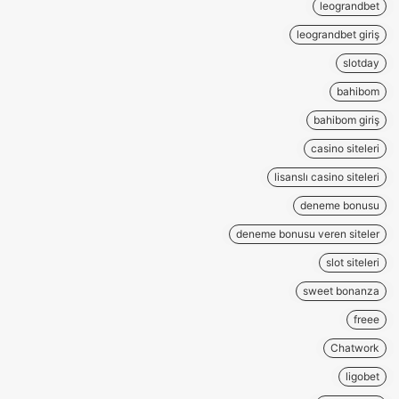
leograndbet
leograndbet giriş
slotday
bahibom
bahibom giriş
casino siteleri
lisanslı casino siteleri
deneme bonusu
deneme bonusu veren siteler
slot siteleri
sweet bonanza
freee
Chatwork
ligobet