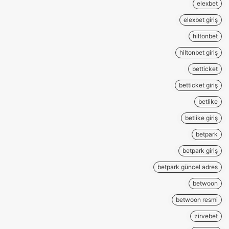
elexbet
elexbet giriş
hiltonbet
hiltonbet giriş
betticket
betticket giriş
betlike
betlike giriş
betpark
betpark giriş
betpark güncel adres
betwoon
betwoon resmi
zirvebet