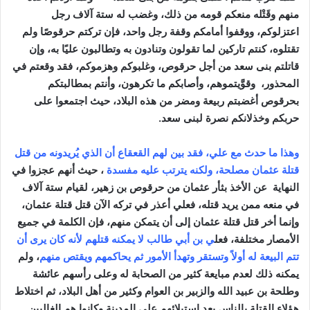
منهم وقَتْله منعكم قومه من ذلك، وغضب له ستة آلاف رجل
اعتزلوكم، ووقفوا أمامكم وقفة رجل واحد، فإن تركتم حرقوصًا ولم
تقتلوه، كنتم تاركين لما تقولون وتنادون به وتطالبون عليًا به، وإن
قاتلتم بنى سعد من أجل حرقوص، وغلبوكم وهزموكم، فقد وقعتم في
المحذور، وقوَّيتموهم، وأصابكم ما تكرهون، وأنتم بمطالبتكم
بحرقوص أغضبتم ربيعة ومضر من هذه البلاد، حيث
اجتمعوا على
حربكم وخذلانكم نصرة لبنى سعد.
وهذا ما حدث مع علي، فقد بين
لهم
القعقاع أن الذي يُريدونه من قتل
قتلة عثمان مصلحة، ولكنه يترتب عليه مفسدة
،
حيث أنهم عجزوا في
النهاية عن الأخذ بثأر عثمان من حرقوص بن زهير، لقيام ستة آلاف
في منعه ممن يريد قتله، فعلي أعذر
في تركه الآن قتل قتلة عثمان،
وإنما أخر قتل قتلة عثمان إلى أن يتمكن منهم، فإن الكلمة في جميع
الأمصار مختلفة، فعل
ي بن أبي طالب لا يمكنه قتلهم لأنه كان يرى أن
تتم البيعة له أولاً وتستقر وتهدأ الأمور ثم يحاكمهم ويقتص منهم
، ولم
يمكنه ذلك لعدم مبايعة كثير من الصحابة له وعلى رأسهم عائشة
وطلحة بن عبيد الله والزبير بن العوام وكثير من أهل البلاد، ثم اختلاط
هؤلاء القتلة بالناس بعد استيلائهم على المدينة وكانوا هم الغالبين