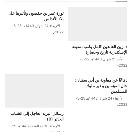
مً
ر
ا
ك
ثورة عمر بن حفصون وتأثيرها على
ل
ة
بلاد الأندلس
ل
ا
الأربعاء 24 شوال 1443هـ 25-5-
خ
ل
2022م
ل
ن
ي
ه
د. زين العابدين كامل يكتب: مدينة
ف
ض
الإسكندرية تاريخ وحضارة
ة
ة
الأحد 21 شوال 1443هـ 22-5-
ا
ع
2022م
ل
ب
ع
ر
ب
دفاعًا عن معاوية بن أبي سفيان:
ا
خال المؤمنين وخير ملوك
ا
ل
المسلمين
س
ت
ي
الأربعاء 24 شوال 1443هـ 25-5-
ا
ه
2022م
ر
ا
ي
رسائل البريد العاجل إلى الشباب
ر
خ
الحائر (9)
و
الأربعاء 30 ذو القعدة 1443هـ 29-
ن