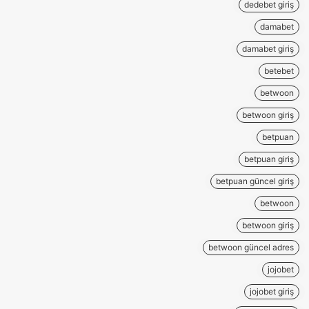
dedebet giriş
damabet
damabet giriş
betebet
betwoon
betwoon giriş
betpuan
betpuan giriş
betpuan güncel giriş
betwoon
betwoon giriş
betwoon güncel adres
jojobet
jojobet giriş