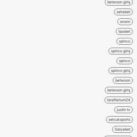
betwoon giriş
sahabet
onwin
tipobet
spinco
spinco giriş
spinco
spinco giriş
betwoon
betwoon giriş
taraftarium24
justin tv
selcuksports
Galyabet