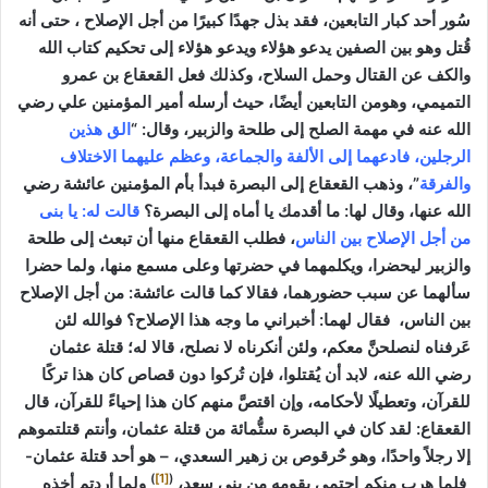
سُور أحد كبار التابعين، فقد بذل جهدًا كبيرًا من أجل الإصلاح ، حتى أنه
قُتل وهو بين الصفين يدعو هؤلاء ويدعو هؤلاء إلى تحكيم كتاب الله
والكف عن القتال وحمل السلاح، وكذلك فعل القعقاع بن عمرو
التميمي، وهومن التابعين أيضًا، حيث أرسله أمير المؤمنين علي رضي
الله عنه في مهمة الصلح إلى طلحة والزبير، وقال: “
الق هذين
الرجلين، فادعهما إلى الألفة والجماعة، وعظم عليهما الاختلاف
والفرقة
”، وذهب القعقاع إلى البصرة فبدأ بأم المؤمنين عائشة رضي
الله عنها، وقال لها: ما أقدمك يا أماه إلى البصرة؟
قالت له: يا بنى
من أجل الإصلاح بين الناس
، فطلب القعقاع منها أن تبعث إلى طلحة
والزبير ليحضرا، ويكلمهما في حضرتها وعلى مسمع منها، ولما حضرا
سألهما عن سبب حضورهما، فقالا كما قالت عائشة: من أجل الإصلاح
بين الناس، فقال لهما: أخبراني ما وجه هذا الإصلاح؟ فوالله لئن
عَرفناه لنصلحنَّ معكم، ولئن أنكرناه لا نصلح، قالا له؛ قتلة عثمان
رضي الله عنه، لابد أن يُقتلوا، فإن تُركوا دون قصاص كان هذا تركًا
للقرآن، وتعطيلًا
لأحكامه، وإن اقتصَّ منهم كان هذا إحياءً للقرآن، قال
القعقاع: لقد كان في البصرة ستُّمائة من قتلة عثمان، وأنتم قتلتموهم
إلا رجلاً واحدًا، وهو حٌرقوص بن زهير السعدي، – هو أحد قتلة عثمان-
)
[1]
(
فلما هرب منكم احتمى بقومه من بنى سعد،
ولما أردتم أخذه