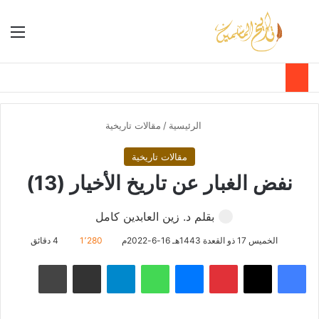
بحث عن
الق
الوضع ا
الرئيسية
/
مقالات تاريخية
مقالات تاريخية
نفض الغبار عن تاريخ الأخيار (13)
بقلم د. زين العابدين كامل
الخميس 17 ذو القعدة 1443هـ 16-6-2022م
1٬280
4 دقائق
فيسبوك
‫X
بينتيريست
ماسنجر
واتساب
تيلقرام
مشاركة عبر البريد
طباعة