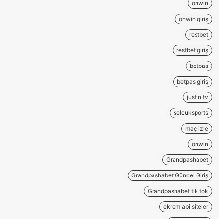
onwin
onwin giriş
restbet
restbet giriş
betpas
betpas giriş
justin tv
selcuksports
maç izle
onwin
Grandpashabet
Grandpashabet Güncel Giriş
Grandpashabet tik tok
ekrem abi siteler