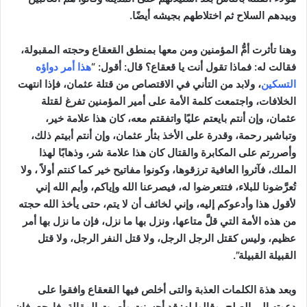
وبيدهم السلاح ثم اختلاطهم بجيشه أيضًا.
وهنا تأثرت أمُّ المؤمنين ومن معها بمنطق القعقاع وحجته المقبولة،
فقالت له: فماذا تقول أنت يا قعقاع؟ قال: أقول: “
هذا أمر دواؤه
التسكين
، ولابد من التأني في الاقتصاص من قتلة عثمان، فإذا انتهت
الخلافات، واجتمعت كلمة الأمة على أمير المؤمنين تفرغ لقتلة
عثمان، وإن أنتم بايعتم عليًا واتفقتم معه، كان هذا علامة خير،
وتباشير رحمة، وقدرة على الأخذ بثأر عثمان، وإن أنتم أبيتم ذلك،
وأصررتم على المكابرة والقتال كان هذا علامة شر، وذهابًا لهذا
الملك، فآثروا العافية ترزقوها، وكونوا مفاتيح خير كما كنتم أولاً ، ولا
تُعرَّضونا للبلاء، فتتعرضوا له، فيصرعنا الله وإياكم، وأيم الله إني
لأقول هذا وأدعوكم إليه، وإني لخائف أن لا يتم، حتى يأخذ الله حجته
من هذه الأمة التي قلَّ متاعها، ونزل بها ما نزل، فإن ما نزل
بها أمر
عظيم، وليس كقتل الرجل الرجل، ولا قتل النفر الرجل، ولا قتل
القبيلة القبيلة”.
وبعد هذة الكلمات العذبة والتى أخلص فيها القعقاع وافقوا على
دعوته إلى الصلح، وقالوا له: قد أحسنت وأصبت المقالة، فارجع، فإن