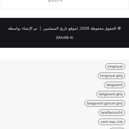
6-2022م
ا
ل
ر
ش
ي
© الحقوق محفوظة 2026, لموقع تاريخ المسلمين | تم الإنشاء بواسطة
د
SAHAB Ai
؟
kingroyal
kingroyal giriş
betgaranti
betgaranti giriş
betgaranti güncel giriş
taraftarium24
canlı maç izle