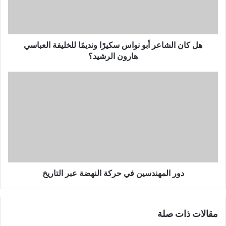
ا
ل
ش
ا
ع
هل كان الشاعر أبو نواس سكيرًا ونديمًا للخليفة العباسي
ر
هارون الرشيد؟
أ
ب
د
و
و
ن
ر
و
ا
ا
ل
س
م
س
ه
ك
ن
ي
د
رً
س
دور المهندسين في حركة النهضة عبر التاريخ
ا
ي
و
ن
ن
ف
مقالات ذات صلة
د
ي
ي
ح