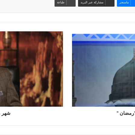
ماسنجر
مشاركة عبر البريد
طباعة
شهر
رمضان
والصحة
النفسية
"رمضان "
شهر ر