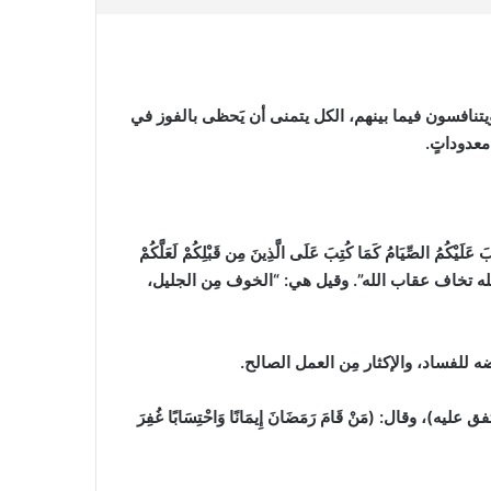
يتنافسون فيما بينهم، الكل يتمنى أن يَحظى بالفوز في
معدوداتٍ.
لصِّيَامُ كَمَا كُتِبَ عَلَى الَّذِينَ مِن قَبْلِكُمْ لَعَلَّكُمْ
الله تخاف عقاب الله”. وقيل هي: “الخوف مِن الجليل،
 للفساد، والإكثار مِن العمل الصالح.
فق عليه)
، وقال: (مَنْ قَامَ رَمَضَانَ إِيمَانًا وَاحْتِسَابًا غُفِرَ