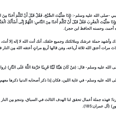
سلم-: (إِذَا صَلَّيْتَ الصُّبْحَ، فَقُلْ قَبْلَ أَنْ تُكَلِّمَ أَحَدًا مِنَ النَّاسِ: اللَّه
ِذَا صَلَّيْتَ الْمَغْرِبَ فَقُلْ قَبْلَ أَنْ تُكَلِّمَ أَحَدًا مِنَ النَّاسِ: اللَّهُمَّ إِنِّى أَسْأَلُكَ الْجَ
ه أحمد، وحسنه الحافظ ابن حجر)
.
وأشهد حملة عرشك وملائكتك وجميع خلقك، أنك أنت الله لا إله إلا أنتَ، و
لاث مرات أعتق الله ثلاثة أرباعه، ومَن قالها أربع مراتٍ أعتقه الله مِن النار
م- قال: (مَنْ كَانَ هَيِّنًا لَيِّنًا قَرِيبًا حَرَّمَهُ اللَّهُ عَلَى النَّارِ)
(روا
 الله عليه وسلم- في غاية اللين، فكان إذا ذكر أصحابه الدنيا ذكرها معهم، 
رنا؛ فهذه جملة أعمال تحقق لنا الهدف الثالث في السباق، وننجو مِن النار 
رُورِ)
(آل عمران:185)
.