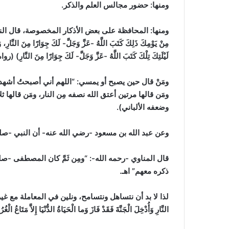
ومنها:
حضور مجالس العلم والذكر.
ومنها:
المحافظة على بعض الأذكار المخصوصة، قال النبي -صلى الله عليه و
مِنْ يَوْمِكَ ذَلِكَ كَتَبَ اللَّهُ -عَزَّ وَجَلَّ- لَكَ جِوَارًا مِنَ النَّارِ، وَإ
لَيْلَتِكَ تِلْكَ كَتَبَ اللَّهُ -عَزَّ وَجَلَّ- لَكَ جِوَارًا مِنَ النَّارِ)
(روا
ومَنْ قال حين يصبح أو يمسي:
“اللهم أني أصبحتُ أشهدك 
ومَن قالها مرتين أعتق الله نصفه مِن النار، ومَن قالها ث
وضعفه الألباني)
.
وعن عبد الله بن مسعود -رضي الله عنه- أن النبي -صلى الله عليه وسل
قال المناوي -رحمه الله-:
“ومِن ثَمَّ كان المصطفى -صلى
ذكره معهم”
اهـ
.
لذا لا بد أن نتساهل ونتسامح، ونلين في المعاملة مع غي
النَّارِ وَأُدْخِلَ الْجَنَّةَ فَقَدْ فَازَ وَما الْحَيَاةُ الدُّنْيَا إِلاَّ مَتَاعُ الْغُ