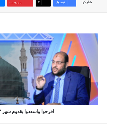
شاركها
فيسبوك
‫X
بينتيريست
افرحوا
واسعدوا
بقدوم
شهر
"رمضان
"
افرحوا واسعدوا بقدوم شهر 