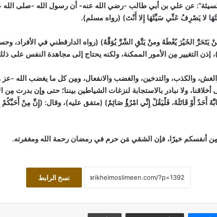
سيئة”:
عن علي بن أبي طالب -رضي الله عنه- أن رسول الله -صلى الله عليه وسل
ئَهَا لا يَصْرِفُ عَنِّي سَيِّئَهَا إِلا أَنْتَ)
(رواه مسلم)
.
تَحَرَّ الخَيْرَ يُعْطَهُ ومنْ يَتَّقِ الشّرَّ يُوَقَّهُ)
(رواه الدارقطني في الأفراد، وحسن
، إذن التغيير مِن الأمور الممكنة، ولكنه يحتاج إلى مجاهدة النفس على ذلك
غش، والكذب، والتدخين، والغضب والانفعال، ومِن كل ما يغضب الله -عز وجل
 أخلاقنا، ولا نبادر بالاستجابة لنزغات الشياطين بيننا؛ حتى وإن بدرت مِن
هُ أَحَدٌ أَوْ قَاتَلَهُ، فَلْيَقُلْ إِنِّي امْرُؤٌ صَائِمٌ)
(متفق عليه)
، وقال: (إِنَّ مِنْ أَحَبِّكُمْ إِ
ى- مِن أنفسكم خيرًا، فإن الشقي مَن حرم في رمضان رحمة الله ومغفرته.
نسخ الرابط