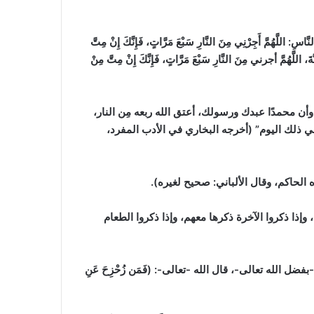
ُمَّ أَجِرْنِي مِنَ النَّارِ سَبْعَ مَرَّاتٍ، فَإِنَّكَ إِنْ مِتَّ
نَّةَ، اللَّهُمَّ أجرني مِنَ النَّارِ سَبْعَ مَرَّاتٍ، فَإِنَّكَ إِنْ مِتَّ مِنْ
أن محمدًا عبدك ورسولك، أعتق الله ربعه مِن النار،
 في ذلك اليوم”
(أخرجه البخاري في الأدب المفرد،
ه الحاكم، وقال الألباني: صحيح لغيره)
.
وإذا ذكروا الآخرة ذكرها معهم، وإذا ذكروا الطعام
-بفضل الله تعالى-،
قال الله -تعالى-: (فَمَن زُحْزِحَ عَنِ