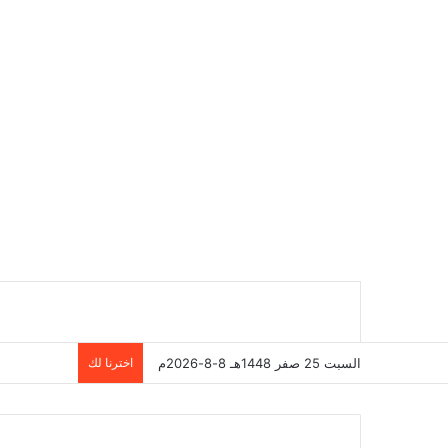
السبت 25 صفر 1448هـ 8-8-2026م
اخترنا لك