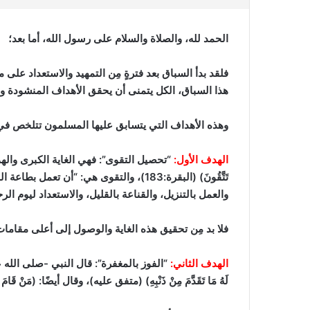
الحمد لله، والصلاة والسلام على رسول الله، أما بعد؛
فلقد بدأ السباق بعد فترةٍ مِن التمهيد والاستعداد عل
هذا السباق، الكل يتمنى أن يحقق الأهداف المنشودة وال
وهذه الأهداف التي يتسابق عليها المسلمون تتلخص في 
الهدف الأول:
“تحصيل التقوى”:
فهي الغاية الكبرى والهدف الأسم
تَتَّقُونَ)
(البقرة:183)
، والتقوى هي: “أن تعمل بطاعة الل
والعمل بالتنزيل، والقناعة بالقليل، والاستعداد ليوم الرح
فلا بد مِن تحقيق هذه الغاية والوصول إلى أعلى مقامات
الهدف الثاني:
“الفوز بالمغفرة”:
قال النبي -صلى الله عليه وسلم
لَهُ مَا تَقَدَّمَ مِنْ ذَنْبِهِ)
(متفق عليه)
، وقال أيضًا: (مَنْ قَامَ لَيْلَة