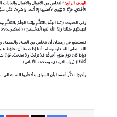
الهدف الرابع:
“التخلص مِن الأقوال والأفعال والعادات ال
الأَخْلاقِ، فَإِنَّهُ لا يَهْدِي لأَحْسَنِهَا إِلا أَنْتَ، وَاصْرِفْ عَنِّي سَيِّ
وفي الحديث: (إنّما العِلْمُ بالتّعَلُّمِ وإنّما الحِلْمُ بالتّحَلُّمِ ومَنْ يَ
لَنَهْدِيَنَّهُمْ سُبُلَنَا وَإِنَّ اللَّهَ لَمَعَ الْمُحْسِنِينَ)
(العنكبوت:69)
فنستطيع في رمضان أن نتخلص مِن الغيبة، والنميمة، وال
الله -صلى الله عليه وسلم- أننا إذا صمنا أن نحافِظ على
(وَإِذَا كَانَ يَوْمُ صَوْمِ أَحَدِكُمْ فَلاَ يَرْفُثْ وَلاَ يَصْخَبْ، فَإِنْ سَابَّ
أَخْلَاقًا)
(رواه الترمذي، وصححه الألباني)
.
وأخيرًا:
نذكِّر أنفسنا بأن السباق بدأ؛ فأروا الله -تعال