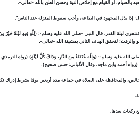
د بالصيام، أو القيام مع إخلاص النية وحسن الظن بالله -تعالى-.
ال: إذا بذل المجهود في الطاعة، وأحب سقوط المنزلة عند الناس”.
ة القدر، قال النبي -صلى الله عليه وسلم-: (لِلَّهِ فِيهِ لَيْلَةٌ خَيْرٌ مِنْ أَلْفِ ش
غو والرفث؛ لنحقق الهدف الثاني بمشيئة الله -تعالى-.
له عليه وسلم-: (وَلِلَّهِ عُتَقَاءُ مِنَ النَّارِ، وَذَلكَ كُلُّ لَيْلَةٍ)
(رواه الترمذي 
(رواه أحمد وابن ماجه، وقال الألباني: حسن صحيح)
.
خالص، والمحافظة على الصلاة في جماعة مدة أربعين يومًا بشرط إدراك تكبي
.
 ركعات بعدها.