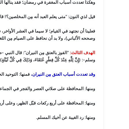
وهكذا تعددت أسباب المغفرة في رمضان؛ فقد ينالها العب
قيل لذي النون:
“متى يعلم العبد أنه مِن المخلصين؟! ق
فعلينا أن نجتهد في القيام؛ لا سيما في العشر الأواخر، فنتحرى ليل
وصححه الألباني)
، ولا بد أن نحافظ على الصيام مِن الل
الهدف الثالث:
“الفوز بالعتق مِن النيران”:
قال النبي -صلى ال
وسلم-: (إِنَّ لِلَّهِ عِنْدَ كُلِّ فِطْرٍ عُتَقَاءَ، وَذَلِكَ فِي كُلِّ لَيْلَةٍ)
وقد تعددت أسباب العتق مِن النيران،
فمنها:
التوحيد ال
ومنها:
المحافظة على صلاتي العصر والفجر في الجماعة
ومنها:
المحافظة على أربع ركعات قبْل الظهر، وعلى أربع
ومنها:
رد الغيبة عن أخيك المسلم.