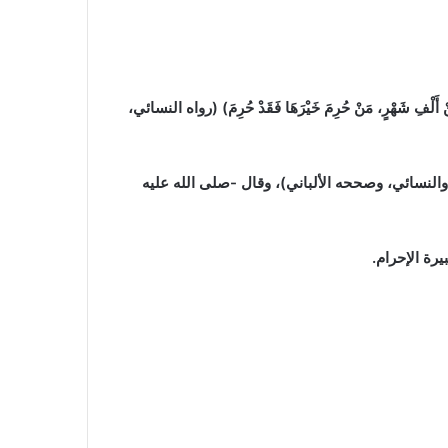
َهْرٍ، مَنْ حُرِمَ خَيْرَهَا فَقَدْ حُرِمَ)
(رواه النسائي،
والنسائي، وصححه الألباني)
، وقال -صلى الله عليه
رة الإحرام.