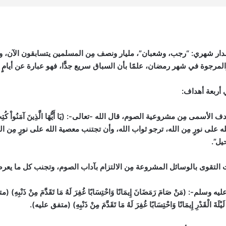
ى مدار شهري: “رجب، وشعبان”، مليار ونصف مِن المسلمين يتسابقون الآن، و
مرجوة في شهر رمضان، علمًا بأن السباق سريع جدًّا، فهو عبارة عن أيامٍ 
أربعة أهداف:
ى مِن مشروعية الصوم، قال الله -تعالى-: (يَا أَيُّهَا الَّذِينَ آمَنُواْ كُتِبَ عَلَيْكُمُ ا
ه على نورٍ مِن الله، ترجو ثواب الله، وأن تجتنب معصية الله على نورٍ مِن 
يل”.
 التقوى بالوسائل المشروعة مِن الالتزام بآداب الصوم، وتجنب كل ما يعرضه
-: (مَنْ صَامَ رَمَضَانَ إِيمَانًا وَاحْتِسَابًا غُفِرَ لَهُ مَا تَقَدَّمَ مِنْ ذَنْبِهِ)
(مت
َ الْقَدْرِ إِيمَانًا وَاحْتِسَابًا غُفِرَ لَهُ مَا تَقَدَّمَ مِنْ ذَنْبِهِ)
(متفق عليه)
.