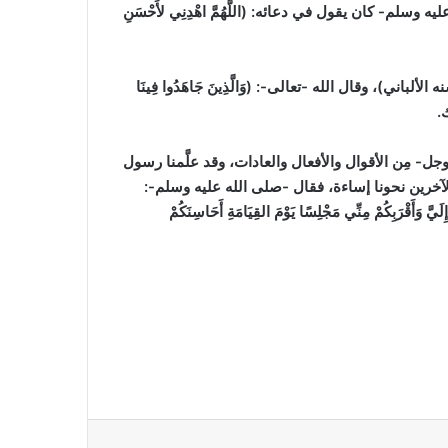
م- كان يقول في دعائه: (اللَّهُمَّ اهْدِنِي لأَحْسَنِ
ه الألباني)
، وقال الله -تعالى-: (وَالَّذِينَ جَاهَدُوا فِينَا
.
- مِن الأقوال والأفعال والعادات، وقد علَّمنا رسول
 الآخرين نحونا إساءة، فقال -صلى الله عليه وسلم-:
لَيَّ وَأَقْرَبِكُمْ مِنِّي مَجْلِسًا يَوْمَ القِيَامَةِ أَحَاسِنَكُمْ