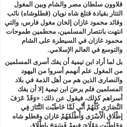
قلاوون سلطان مصر والشام وبين المغول
التتار بقيادة قتلغ شاه نويان (قطلوشاه) نائب
وقائد محمود غازان إلخان مغول فارس، والتي
انتهت بانتصار المسلمين، محطمين طموحات
محمود غازان في السيطرة على الشام
والتوسع في العالم الإسلامي.
بل لما أراد ابن تيمية أن يفك أسرى المسلمين
من المغول علم أنهمم أسروا من اليهود
والنصارى الذين هم من أهل الذمة في بلاد
المسلمين فلم يرضَ ابن تيمية إلا أن يفك
أسراهم كذلك، فيقول عن ذلك: «وَقَدْ عَرَفَ
النَّصَارَى كُلُّهُمْ أَنِّي لَمَّا خَاطَبْت التَّتَارَ فِي
إطْلَاقِ الْأَسْرَى وَأَطْلَقَهُمْ غازان وقطلو شاه
وَخَاطَبْت مَوْلَايَ فِيهِمْ فَسَمَحَ بِإِطْلَاقِ