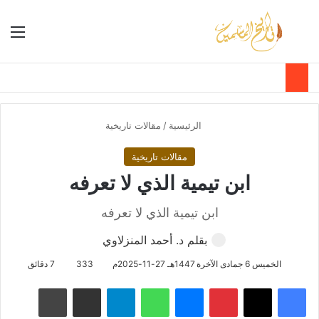
بحث عن
الق
الوضع ا
الرئيسية
/
مقالات تاريخية
مقالات تاريخية
ابن تيمية الذي لا تعرفه
ابن تيمية الذي لا تعرفه
بقلم د. أحمد المنزلاوي
الخميس 6 جمادى الآخرة 1447هـ 27-11-2025م
333
7 دقائق
فيسبوك
‫X
بينتيريست
ماسنجر
واتساب
تيلقرام
مشاركة عبر البريد
طباعة