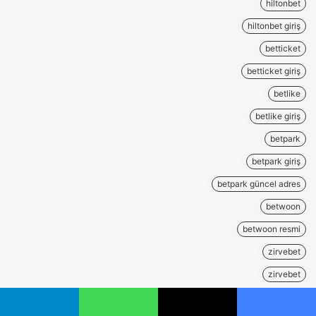
hiltonbet
hiltonbet giriş
betticket
betticket giriş
betlike
betlike giriş
betpark
betpark giriş
betpark güncel adres
betwoon
betwoon resmi
zirvebet
zirvebet
royalbet