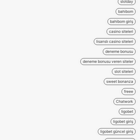
slotday
bahibom
bahibom giriş
casino siteleri
lisanslı casino siteleri
deneme bonusu
deneme bonusu veren siteler
slot siteleri
sweet bonanza
freee
Chatwork
ligobet
ligobet giriş
ligobet güncel giriş