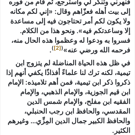
فنهرني وتنكر لي واسترجع، ثم قام من فوره
إلى بيت أهله فعزّاهم وقال: «إني لكم مكانه
ولا يكون لكم أمر تحتاجون فيه إلى مساعدة
إلا وساعدتكم فيه». ونحو هذا من الكلام.
فسروا به ودعوا له وعظموا هذه الحال منه،
)
[2]
(
فرحمه الله ورضي عنه»
.
في ظل هذه الحياة المناضلة لم يتزوج ابن
تيمية، لكنه ترك لنا علماءً أفذاذًا يكفي أنهم إذا
ذكروا ذكر ابن تيمية، فمن أهم تلاميذه: الإمام
ابن قيم الجوزية، والإمام الذهبي، والإمام
الفقيه ابن مفلح، والإمام شمس الدين
المقدسي، والحافظ ابن رجب الحنبلي،
والحافظ الكبير جمال الدين المِزِّي… وغيرهم
الكثير.