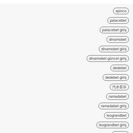
spinco
palacebet
palacebet giriş
dinamobet
dinamobet giriş
dinamobet güncel giriş
dedebet
dedebet giriş
汽水音乐
ramadabet
ramadabet giriş
leograndbet
leograndbet giriş