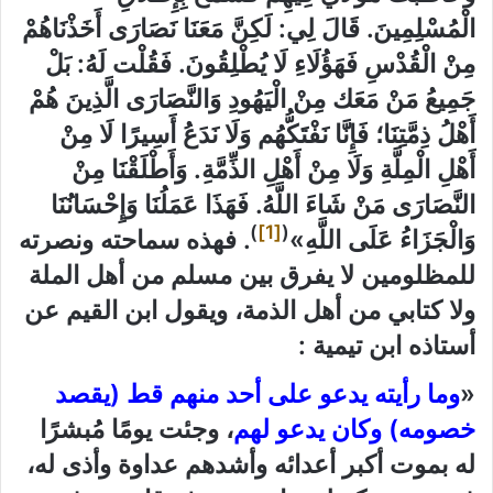
الْمُسْلِمِينَ. قَالَ لِي: لَكِنَّ مَعَنَا نَصَارَى أَخَذْنَاهُمْ
مِنْ الْقُدْسِ فَهَؤُلَاءِ لَا يُطْلِقُونَ. فَقُلْت لَهُ: بَلْ
جَمِيعُ مَنْ مَعَك مِنْ الْيَهُودِ وَالنَّصَارَى الَّذِينَ هُمْ
أَهْلُ ذِمَّتِنَا؛ فَإِنَّا نَفْتَكُّهُم وَلَا نَدَعُ أَسِيرًا لَا مِنْ
أَهْلِ الْمِلَّةِ وَلَا مِنْ أَهْلِ الذِّمَّةِ. وَأَطْلَقْنَا مِنْ
النَّصَارَى مَنْ شَاءَ اللَّهُ. فَهَذَا عَمَلُنَا وَإِحْسَانُنَا
)
[1]
(
وَالْجَزَاءُ عَلَى اللَّهِ»
. فهذه سماحته ونصرته
للمظلومين لا يفرق بين مسلم من أهل الملة
ولا كتابي من أهل الذمة، ويقول ابن القيم عن
أستاذه ابن تيمية
:
«
وما رأيته يدعو على أحد منهم قط (يقصد
خصومه) وكان يدعو لهم
، وجئت يومًا مُبشرًا
له بموت أكبر أعدائه وأشدهم عداوة وأذى له،