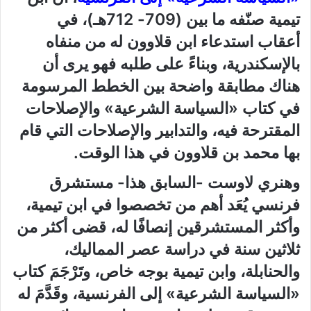
تيمية صنّفه ما بين (709- 712هـ)، في
أعقاب استدعاء ابن قلاوون له من منفاه
بالإسكندرية، وبناءً على طلبه فهو يرى أن
هناك مطابقة واضحة بين الخطط المرسومة
في كتاب «السياسة الشرعية» والإصلاحات
المقترحة فيه، والتدابير والإصلاحات التي قام
بها محمد بن قلاوون في هذا الوقت.
وهنري لاوست -السابق هذا- مستشرق
فرنسي يُعَد أهم من تخصصوا في ابن تيمية،
وأكثر المستشرقين إنصافًا له، قضى أكثر من
ثلاثين سنة في دراسة عصر المماليك،
والحنابلة، وابن تيمية بوجه خاص، وتَرْجَمَ كتاب
«السياسة الشرعية» إلى الفرنسية، وقَدَّمَ له