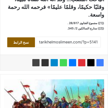
وقلبًا حكيمًا، وقلمًا عليمًا» فرحمه الله رحمة
واسعة.
([1]) مجموع الفتاوى 28/617 .
([2]) مدارج السالكين 2/ 345.
نسخ الرابط
ا
ن
ت
ش
ا
ر