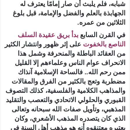
شبابه، فلم يلبث أن صار إمامًا يعترف له
الجهابذة بالعلم والفضل والإمامة، قبل بلوغ
الثلاثين من عمره.
في القرن السابع
بدأ بريق عقيدة السلف
الناصع بالخفوت
على إثر ظهور وانتشار الكثير
من العقائد الباطلة والمنحرفة وشمل هذا
الانحراف عوام الناس وعلماءهم إلا القليل
ممن رحم الله.. فالساحة الإسلامية آنذاك
مضطربة وتعج بالكثير من الفرق والمقالات
والمذاهب الكلامية والفلسفية، كذلك التصوف
القبوري والحلولي الاتحادي والتعصب والتقليد
المذهبي، وتأويل صفات الله سبحانه وتعالى
الذي كان يتصدره المذهب الأشعري، وكان
يعتبره معتنقوه أنه هو مذهب أهل السنة في