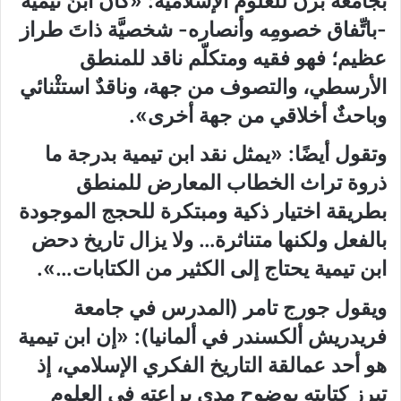
بجامعة برن للعلوم الإسلاميَّة: «كان ابنُ تيمية
-باتِّفاق خصومِه وأنصاره- شخصيَّة ذاتَ طراز
عظيم؛ فهو فقيه ومتكلّم ناقد للمنطق
الأرسطي، والتصوف من جهة، وناقدٌ استثْنائي
وباحثٌ أخلاقي من جهة أخرى».
وتقول أيضًا: «يمثل نقد ابن تيمية بدرجة ما
ذروة تراث الخطاب المعارض للمنطق
بطريقة اختيار ذكية ومبتكرة للحجج الموجودة
بالفعل ولكنها متناثرة… ولا يزال تاريخ دحض
ابن تيمية يحتاج إلى الكثير من الكتابات…».
ويقول جورج تامر (المدرس في جامعة
فريدريش ألكسندر في ألمانيا): «إن ابن تيمية
هو أحد عمالقة التاريخ الفكري الإسلامي، إذ
تبرز كتابته بوضوح مدى براعته في العلوم