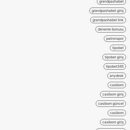
grandpashabet
grandpashabet giriş
grandpashabet link
deneme bonusu
patronspor
tipobet
tipobet giriş
tipobet365
anydesk
casibom
casibom giriş
casibom güncel
casibom
casibom giriş