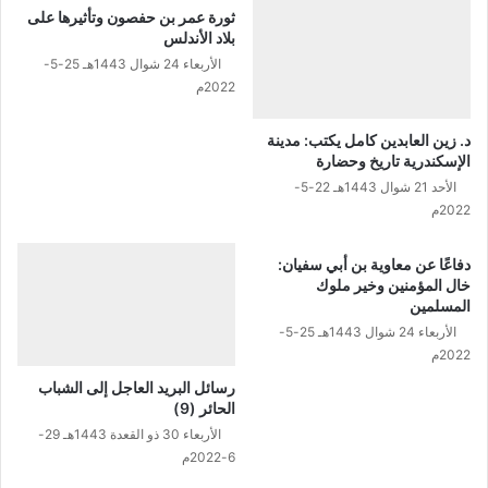
ج
ثورة عمر بن حفصون وتأثيرها على
ر
بلاد الأندلس
ي
الأربعاء 24 شوال 1443هـ 25-5-
ن
2022م
و
ا
د. زين العابدين كامل يكتب: مدينة
ل
الإسكندرية تاريخ وحضارة
أ
الأحد 21 شوال 1443هـ 22-5-
ن
2022م
ص
ا
دفاعًا عن معاوية بن أبي سفيان:
ر
خال المؤمنين وخير ملوك
ر
المسلمين
ض
الأربعاء 24 شوال 1443هـ 25-5-
ي
2022م
ا
ل
رسائل البريد العاجل إلى الشباب
ل
الحائر (9)
ه
الأربعاء 30 ذو القعدة 1443هـ 29-
ع
6-2022م
ن