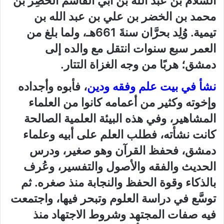
السلام بن عبد الله بن أبي القاسم الخَضِر بن
محمد بن الخضر بن علي بن عبد الله بن
تيمية. وُلِد بحرَّان سنةَ 661هـ، ولما بلغ من
العمر سبع سنوات انتقل مع والده إلى
دمشق؛ هربًا من وجه الغزاة التتار.
نشأ في بيت علم وفقه ودين
، فأبوه وأجداده
وإخوته وكثير من أعمامه كانوا من العلماء
المشاهير، وفي هذه البيئة العلمية الصالحة
كانت نشأته، فطلب العلم على أبيه وعلماء
دمشق، فحفظ القرآن وهو صغير، ودرس
الحديث والفقه والأصول والتفسير، وعُرف
بالذكاء وقوة الحفظ والنجابة منذ صغره. ثم
توسَّع في دراسة العلوم وتبحر فيها، واجتمعت
فيه صفات المجتهد وشروط الاجتهاد منذ