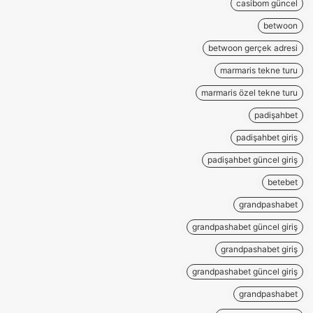
casibom güncel
betwoon
betwoon gerçek adresi
marmaris tekne turu
marmaris özel tekne turu
padişahbet
padişahbet giriş
padişahbet güncel giriş
betebet
grandpashabet
grandpashabet güncel giriş
grandpashabet giriş
grandpashabet güncel giriş
grandpashabet