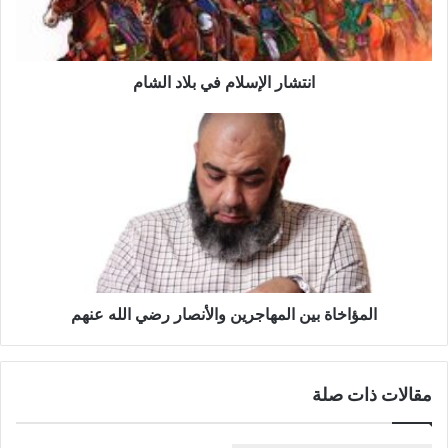
ا
ل
إ
س
انتشار الإسلام في بلاد الشام
ل
ا
ا
م
ل
ف
م
ي
ؤ
ب
ا
ل
خ
ا
ا
د
ة
ا
ب
ل
ي
المؤاخاة بين المهاجرين والأنصار رضي الله عنهم
ش
ن
ا
ا
م
ل
مقالات ذات صلة
م
ه
ا