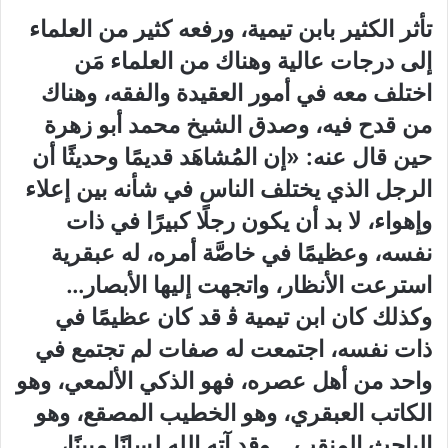
تأثر الكثير بابن تيمية، ورفعه كثير من العلماء
إلى درجات عالية وهناك من العلماء مَن
اختلف معه في أمور العقيدة والفقه، وهناك
من قدح فيه، وصدق الشيخ محمد أبو زهرة
حين قال عنه: «إن المُشاهَد قديمًا وحديثًا أن
الرجل الذي يختلف الناس في شأنه بين إعلاء
وإهواء، لا بد أن يكون رجلًا كبيرًا في ذات
نفسه، وعظيمًا في خاصَّة أمره، له عبقرية
استرعت الأنظار، واتجهت إليها الأبصار…
وكذلك كان ابن تيمية ﭬ قد كان عظيمًا في
ذات نفسه، اجتمعت له صفات لم تجتمع في
واحد من أهل عصره، فهو الذكي الألمعي، وهو
الكاتب العبقري، وهو الخطيب المصقع، وهو
الباحث المنقب… وقد آته الله لسانًا مبينًا،