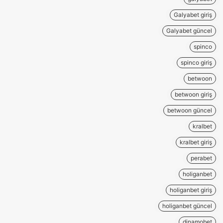
Galyabet giriş
Galyabet güncel
spinco
spinco giriş
betwoon
betwoon giriş
betwoon güncel
kralbet
kralbet giriş
perabet
holiganbet
holiganbet giriş
holiganbet güncel
dinamobet