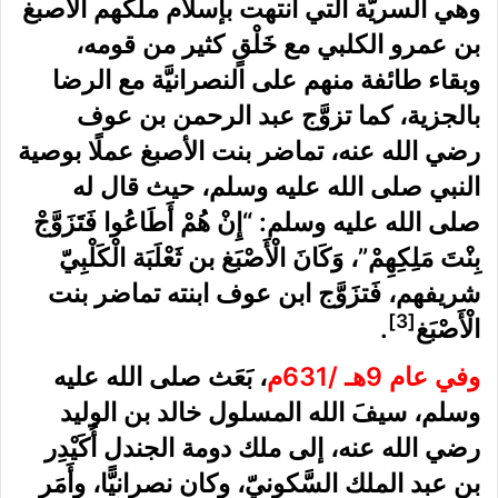
وهي السريَّة التي انتهت بإسلام ملكهم الأصبغ
بن عمرو الكلبي مع خَلْقٍ كثير من قومه،
وبقاء طائفة منهم على النصرانيَّة مع الرضا
بالجزية، كما تزوَّج عبد الرحمن بن عوف
رضي الله عنه، تماضر بنت الأصبغ عملًا بوصية
النبي صلى الله عليه وسلم، حيث قال له
صلى الله عليه وسلم: “إِنْ هُمْ أَطَاعُوا فَتَزَوَّجْ
بِنْتَ مَلِكِهِمْ”، وَكَانَ الْأَصْبَغ بن ثَعْلَبَة الْكَلْبِيّ
شريفهم، فَتزَوَّج ابن عوف ابنته تماضر بنت
[3]
الْأَصْبَغ
.
وفي عام 9هـ /631م
، بَعَث صلى الله عليه
وسلم، سيفَ الله المسلول خالد بن الوليد
رضي الله عنه، إلى ملك دومة الجندل أُكَيْدِر
بن عبد الملك السَّكونيّ، وكان نصرانيًّا، وأَمَر