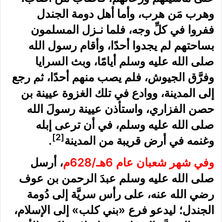
وهرب مَن هرب، وأما أهل دومة الجندل
ففروا في كلِّ وجه، فلما نـزل المسلمون
بساحتهم لم يجدوا أحدًا، وأقام رسول الله
صلى الله عليه وسلم أيامًا، وبث السرايا
وفرَّق الجيوش، فلم يصب منهم أحدًا، ثم رجع
إلى المدينة، ووادع في تلك الغزوة عيينة بن
حصن الفزاري، واستأذن عيينة رسولَ الله
صلى الله عليه وسلم، في أن ترعى إبله
[2]
وغنمه في أرض قريبة من المدينة
.
وفي شهر شعبان عام 6هـ/628م
، أرسل
صلى الله عليه وسلم عبدَ الرحمن بن عوف
رضي الله عنه، على رأس سريَّة إلى دُومة
الجندل؛ ليدعو فرع «بني كلب» إلى الإسلام،