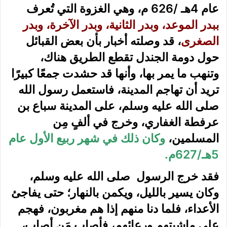
عام 4هـ /626 م، وهي الغزوة التي تُعرف
ببدر الموعد، وبدر الثانية، وبدر الآخرة، وبدر
الصغرى
، قد وصلته أخبار بأن بعض القبائل
حول دومة الجندل تقطع الطريق هناك،
وتنهب ما يمر بها، وأنها قد حشدت جمعًا كبيرًا
تريد أن تهاجم المدينة، فاستعمل رسول الله
صلى الله عليه وسلم،
على المدينة سباع بن
عرفطة الغفاري، وخرج في ألفٍ مِن
المسلمين،
وكان ذلك في شهر ربيع الأول عام
5هـ/627م.
فقد خرج الرسول صلى الله عليه وسلم،
وكان يسير بالليل، ويكمن بالنهار؛ حتى يفاجئ
الأعداء، فلما دنا منهم إذا هم مغربون، فهجم
على ماشيتهم ورعائهم، فأصاب مَن أصاب،