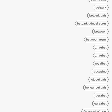
betpark
betpark giriş
betpark güncel adres
betwoon
betwoon resmi
zirvebet
zirvebet
royalbet
vdcasino
jojobet giriş
holiganbet giriş
perabet
galyabet
Galyabet güncel