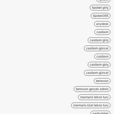
tipobet giriş
tipobet365
anydesk
casibom
casibom giriş
casibom güncel
casibom
casibom giriş
casibom güncel
betwoon
betwoon gerçek adresi
marmaris tekne turu
marmaris özel tekne turu
padişahbet