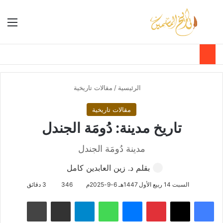
بحث عن
الق
الوضع ا
الرئيسية
/
مقالات تاريخية
مقالات تاريخية
تاريخ مدينة: دُومَة الجندل
مدينة دُومَة الجندل
بقلم د. زين العابدين كامل
السبت 14 ربيع الأول 1447هـ 6-9-2025م
346
3 دقائق
فيسبوك
‫X
بينتيريست
ماسنجر
واتساب
تيلقرام
مشاركة عبر البريد
طباعة