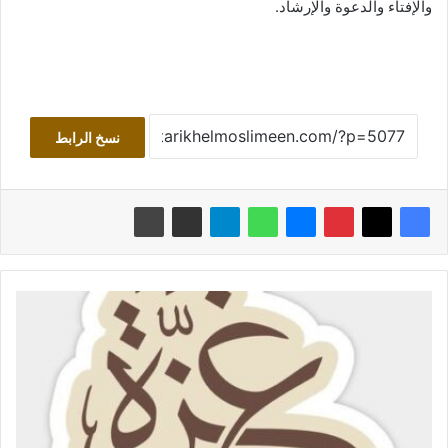
والإفتاء والدعوة والإرشاد.
نسخ الرابط
ت
ا
ر
ي
خ
م
د
ي