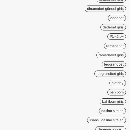
dinamobet güncel giriş
dedebet
dedebet giriş
汽水音乐
ramadabet
ramadabet giriş
leograndbet
leograndbet giriş
slotday
bahibom
bahibom giriş
casino siteleri
lisanslı casino siteleri
deneme bonusu