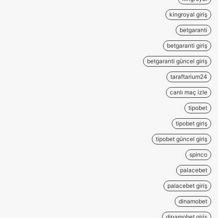
kingroyal giriş
betgaranti
betgaranti giriş
betgaranti güncel giriş
taraftarium24
canlı maç izle
tipobet
tipobet giriş
tipobet güncel giriş
spinco
palacebet
palacebet giriş
dinamobet
dinamobet giriş