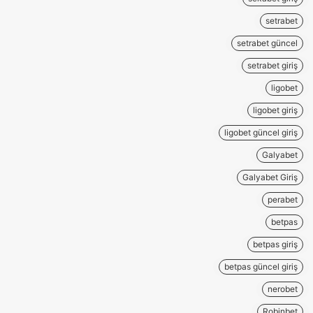
setrabet
setrabet güncel
setrabet giriş
ligobet
ligobet giriş
ligobet güncel giriş
Galyabet
Galyabet Giriş
perabet
betpas
betpas giriş
betpas güncel giriş
nerobet
Robinbet