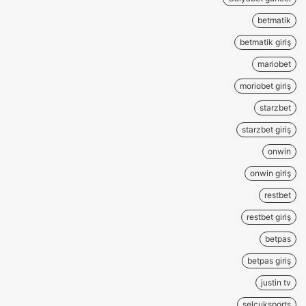
betmatik
betmatik giriş
mariobet
moriobet giriş
starzbet
starzbet giriş
onwin
onwin giriş
restbet
restbet giriş
betpas
betpas giriş
justin tv
selcuksports