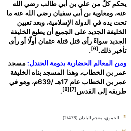
يحكم كلٌ من علي بن أبي طالب رضي الله
عنه، ومعاوية بن أبي سفيان رضي الله عنه ما
تحت يده في الدولة الإسلامية، وبعد تعيين
الخليفة الجديد على الجميع أن يطيع الخليفة
الجديد سواءً رأى قتل قتلة عثمان أولًا أو رأى
[6]
تأخير ذلك.
.
ومن المعالم الحضارية بدومة الجندل:
مسجد
عمر بن الخطاب، وهذا المسجد بناه الخليفة
عمر بن الخطاب عام 17هـ /639م، وهو في
[8]
[7]
طريقه إلى القدس
.
[1]
الحموي، معجم البلدان (2/478).
[2]