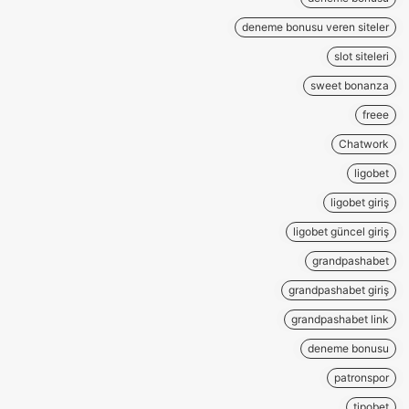
deneme bonusu veren siteler
slot siteleri
sweet bonanza
freee
Chatwork
ligobet
ligobet giriş
ligobet güncel giriş
grandpashabet
grandpashabet giriş
grandpashabet link
deneme bonusu
patronspor
tipobet