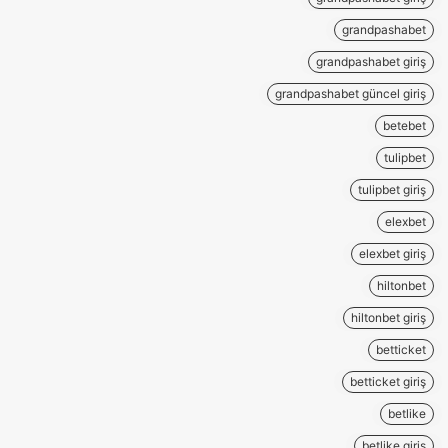
grandpashabet
grandpashabet giriş
grandpashabet güncel giriş
betebet
tulipbet
tulipbet giriş
elexbet
elexbet giriş
hiltonbet
hiltonbet giriş
betticket
betticket giriş
betlike
betlike giriş