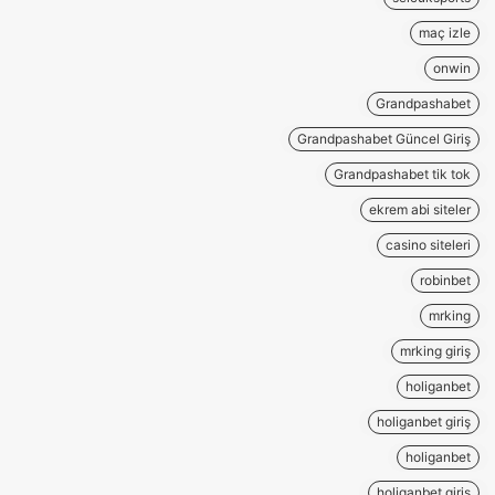
maç izle
onwin
Grandpashabet
Grandpashabet Güncel Giriş
Grandpashabet tik tok
ekrem abi siteler
casino siteleri
robinbet
mrking
mrking giriş
holiganbet
holiganbet giriş
holiganbet
holiganbet giriş