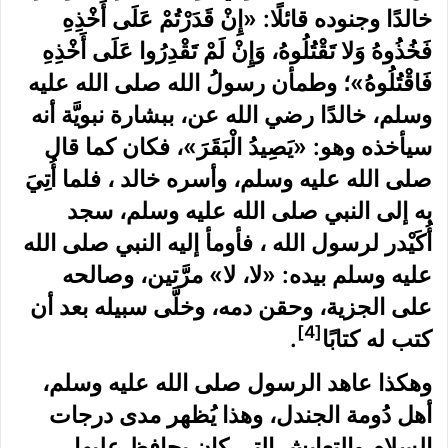
خالدًا وجنوده قائلًا: «إِنْ قَدَرْتُمْ عَلَى أَخْذِهِ
فَخُذُوهُ وَلا تَقْتُلُوهُ، وَإِنْ لَمْ تَقْدِرُوا عَلَى أَخْذِهِ
فَاقْتُلُوهُ»؛ وطمأن رسولُ الله
صلى الله عليه
وسلم،
خالدًا رضي الله عن، ببشارة نبويَّة أنه
سيأخذه وهو: «يَصِيدُ الْبَقَرَ»، فكان كما قال
صلى الله عليه وسلم، وأسره خالد ، فلما أُتِيَ
به إلى النبي صلى الله عليه وسلم، سجد
أُكَيْدر لرسول الله ، فأومأ إليه النبي صلى الله
عليه وسلم بيده: «لا، لا» مرَّتين، وصالحه
على الجزية، وحقن دمه، وخلَّى سبيله بعد أن
[4]
كتب له كتابًا
.
وهكذا عاهد الرسول صلى الله عليه وسلم،
أهل دُومة الجندل، وهذا يُظهر مدى درجات
السلام والتعايش التي كان يحافظ عليها