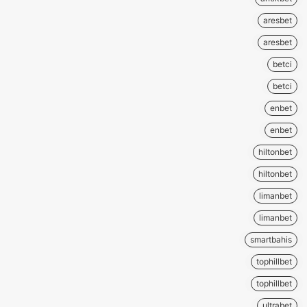
aresbet
aresbet
betci
betci
enbet
enbet
hiltonbet
hiltonbet
limanbet
limanbet
smartbahis
tophillbet
tophillbet
ultrabet