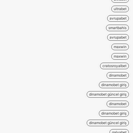
ultrabet
avrupabet
smartbahis
avrupabet
maxwin
maxwin
cratosroyalbet
dinamobet
dinamobet giriş
dinamobet güncel giriş
dinamobet
dinamobet giriş
dinamobet güncel giriş
galyabet