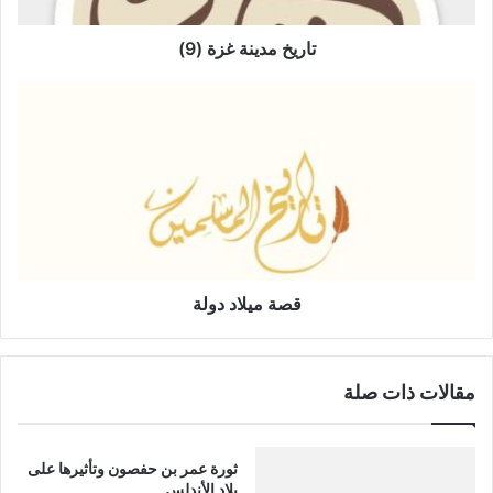
ن
ة
تاريخ مدينة غزة (9)
غ
ز
ق
ة
ص
(
ة
9
م
)
ي
ل
ا
د
د
و
قصة ميلاد دولة
ل
ة
مقالات ذات صلة
ثورة عمر بن حفصون وتأثيرها على
بلاد الأندلس