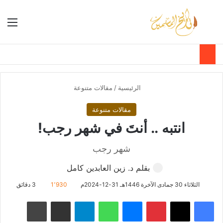
بحث عن
الق
الوضع ا
الرئيسية
/
مقالات متنوعة
مقالات متنوعة
انتبه .. أنتَ في شهر رجب!
شهر رجب
بقلم د. زين العابدين كامل
الثلاثاء 30 جمادى الآخرة 1446هـ 31-12-2024م
1٬930
3 دقائق
فيسبوك
‫X
بينتيريست
ماسنجر
واتساب
تيلقرام
مشاركة عبر البريد
طباعة