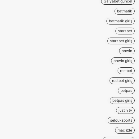
Galyabet güncel
betmatik
betmatik giriş
starzbet
starzbet giriş
onwin
onwin giriş
restbet
restbet giriş
betpas
betpas giriş
justin tv
selcuksports
maç izle