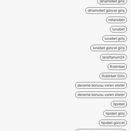
dinamobet giriş
dinamobet güncel giriş
milanobet
lunabet
lunabet giriş
lunabet güncel giriş
taraftarium24
Robinbet
Robinbet Giris
deneme bonusu veren siteler
deneme bonusu veren siteler
tipobet
tipobet giriş
tipobet güncel