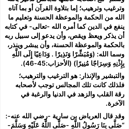
وترغيب وترهيب؛ إما بتلاوة القرآن أو بما آتاه
الله من الحكمة والموعظة الحسنة وتعليم ما
ينفع في الدين كما أمره الله -تعالى- في كتابه
أن يذكر ويعظ ويقص، وأن يدعو إلى سبيل ربه
بالحكمة والموعظة الحسنة، وأن يبشر وينذر،
وسما الله: (وَمُبَشِّرًا وَنَذِيرًا . وَدَاعِيًا إِلَى اللَّهِ
بِإِذْنِهِ وَسِرَاجًا مُنِيرًا)
(الأحزاب:45-46)
.
والتبشير والإنذار:
هو الترغيب والترهيب؛
فلذلك كانت تلك المجالس توجب لأصحابه
رقة القلب والزهد في الدنيا والرغبة في
الآخرة.
وقد قال العرباض بن سارية -رضي الله عنه-:
“صَلَّى بِنَا رَسُولُ اللَّهِ -صَلَّى اللَّهُ عَلَيْهِ وَسَلَّمَ-