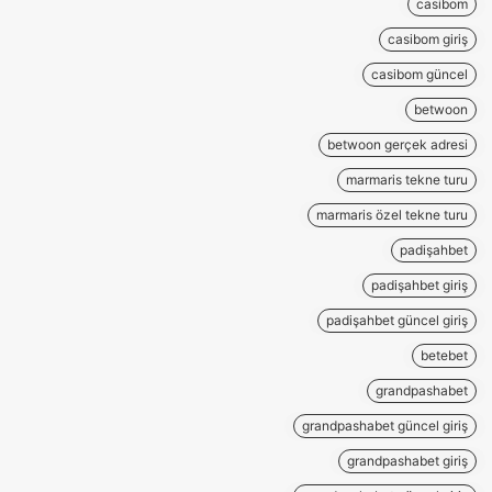
casibom
casibom giriş
casibom güncel
betwoon
betwoon gerçek adresi
marmaris tekne turu
marmaris özel tekne turu
padişahbet
padişahbet giriş
padişahbet güncel giriş
betebet
grandpashabet
grandpashabet güncel giriş
grandpashabet giriş