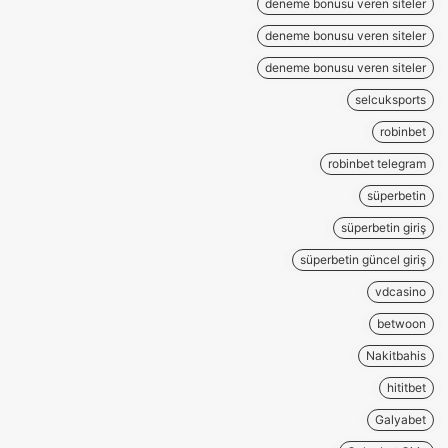
deneme bonusu veren siteler
deneme bonusu veren siteler
deneme bonusu veren siteler
selcuksports
robinbet
robinbet telegram
süperbetin
süperbetin giriş
süperbetin güncel giriş
vdcasino
betwoon
Nakitbahis
hititbet
Galyabet