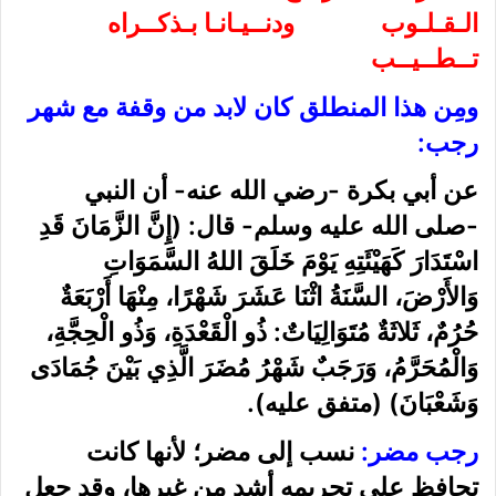
الـقـلـوب ودنــيـانـا بـذكــراه
تــطــيــب
ومِن هذا المنطلق كان لابد من وقفة مع شهر
رجب:
عن أبي بكرة -رضي الله عنه- أن النبي
-صلى الله عليه وسلم- قال: (إِنَّ الزَّمَانَ قَدِ
اسْتَدَارَ كَهَيْئَتِهِ يَوْمَ خَلَقَ اللهُ السَّمَوَاتِ
وَالأَرْضَ، السَّنَةُ اثْنَا عَشَرَ شَهْرًا، مِنْهَا أَرْبَعَةٌ
حُرُمٌ، ثَلاثَةٌ مُتَوَالِيَاتٌ: ذُو الْقَعْدَةِ، وَذُو الْحِجَّةِ،
وَالْمُحَرَّمُ، وَرَجَبٌ شَهْرُ مُضَرَ الَّذِي بَيْنَ جُمَادَى
وَشَعْبَانَ)
(متفق عليه)
.
رجب مضر:
نسب إلى مضر؛ لأنها كانت
تحافظ على تحريمه أشد من غيرها، وقد جعل