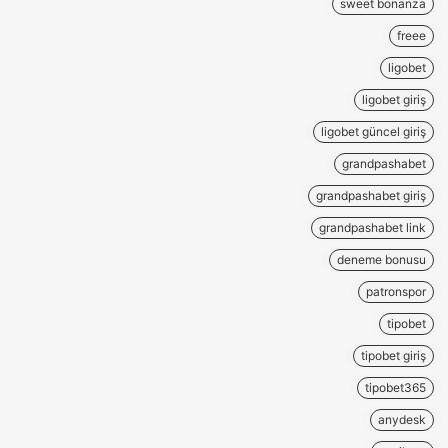
sweet bonanza
freee
ligobet
ligobet giriş
ligobet güncel giriş
grandpashabet
grandpashabet giriş
grandpashabet link
deneme bonusu
patronspor
tipobet
tipobet giriş
tipobet365
anydesk