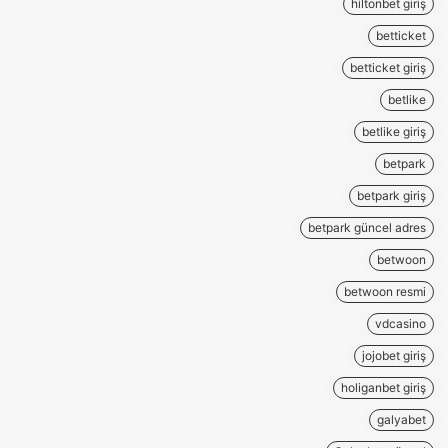
hiltonbet giriş
betticket
betticket giriş
betlike
betlike giriş
betpark
betpark giriş
betpark güncel adres
betwoon
betwoon resmi
vdcasino
jojobet giriş
holiganbet giriş
galyabet