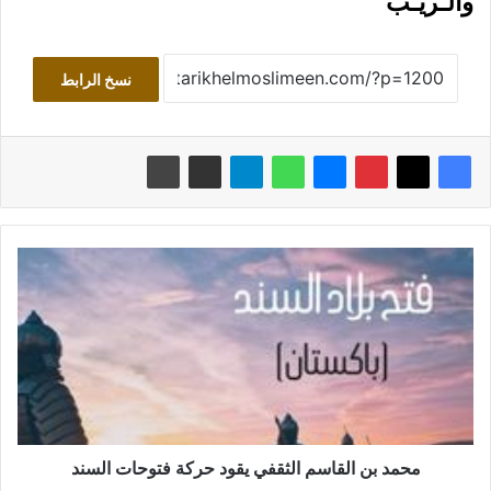
والـريـب
نسخ الرابط
محمد
بن
القاسم
الثقفي
يقود
حركة
فتوحات
السند
محمد بن القاسم الثقفي يقود حركة فتوحات السند