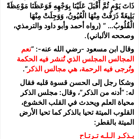
ذَاتَ يَوْمٍ ثُمَّ أَقْبَلَ عَلَيْنَا بِوَجْهِهِ فَوَعَظَنَا مَوْعِظَةً
بَلِيغَةً ذَرَفَتْ مِنْهَا الْعُيُونُ، وَوَجِلَتْ مِنْهَا
الْقُلُوبُ… ”
(رواه أحمد وأبو داود والترمذي،
وصححه الألباني)
.
وقال ابن مسعود -رضي الله عنه-:
“
نعم
المجالس المجلس الذي تُنشر فيه الحكمة
وتُرجى فيه الرحمة، هي مجالس الذكر
“.
وشكا رجل إلى الحسن قسوة قلبه فقال
له:
“أدنه من الذكر”، وقال: مجلس الذكر
محياة العلم ويحدث في القلب الخشوع،
القلوب الميتة تحيا بالذكر كما تحيا الأرض
الميتة بالقطر:
بـذكـر الـلـه تـرتـاح