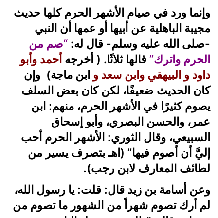
وإنما ورد في صيام الأشهر الحرم كلها حديث
مجيبة الباهلية عن أبيها أو عمها أن النبي
-صلى الله عليه وسلم- قال له:
“صم من
الحرم واترك”
قالها ثلاثًا. ( أخرجه
أحمد وأبو
داود و
البيهقي
وابن سعد و
ابن ماجة) وإن
كان الحديث ضعيفًا، لكن كان بعض السلف
يصوم كثيرًا في الأشهر الحرم، منهم: ابن
عمر، والحسن البصري، وأبو إسحاق
السبيعي، وقال الثوري: الأشهر الحرم أحب
إليَّ أن أصوم فيها”
(اهـ بتصرف يسير من
لطائف المعارف لابن رجب)
.
وعن أسامة بن زيد قال: قلت: يا رسول الله،
لم أرك تصوم شهراً من الشهور ما تصوم من