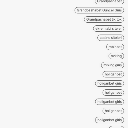
Grandpashabet
Grandpashabet Güncel Giriş
Grandpashabet tik tok
ekrem abi siteler
casino siteleri
robinbet
mrking
mrking giriş
holiganbet
holiganbet giriş
holiganbet
holiganbet giriş
holiganbet
holiganbet giriş