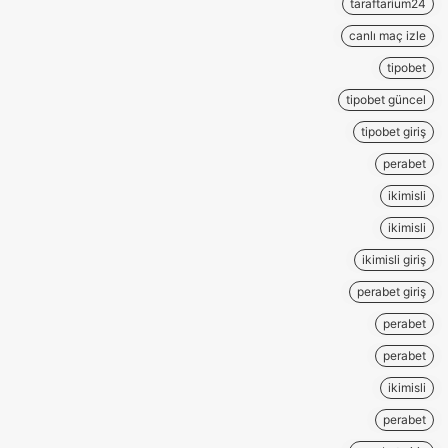
taraftarium24
canlı maç izle
tipobet
tipobet güncel
tipobet giriş
perabet
ikimisli
ikimisli
ikimisli giriş
perabet giriş
perabet
perabet
ikimisli
perabet