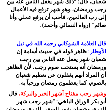
شعبان، قال: “ذلك شهر يغفل الناس عنه بين
رجب ورمضان، وهو شهر ترفع فيه الأعمال
إلى رب العالمين، فأحب أن يرفع عملي وأنا
صائم” (رواه النسائي وأحمد).
قال العلامة الشوكاني رحمه الله في نيل
الأوطار:
ظاهر قوله في حديث أسامة إن
شعبان شهر يغفل عنه الناس بين رجب
ورمضان أنه يستحب صوم رجب، لأن الظاهر
أن المراد أنهم يغفلون عن تعظيم شعبان
بالصوم، كما يعظمون رمضان ورجباً به.
وشهر رجب مفتاح أشهر الخير والبركة،
قال
أبو بكر الوراق البلخي: “شهر رجب شهر
للزرع، وشعبان شهر السقي للزرع، ورمضان