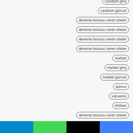
casibom giriş
casibom güncel
deneme bonusu veren siteler
deneme bonusu veren siteler
deneme bonusu veren siteler
deneme bonusu veren siteler
matbet
matbet giriş
matbet güncel
spinco
vdcasino
hititbet
deneme bonusu veren siteler
deneme bonusu veren siteler
يسبوك
‫X
واتساب
تيلقرام