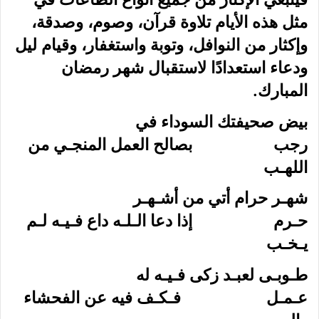
مثل هذه الأيام تلاوة قرآن، وصوم، وصدقة،
وإكثار من النوافل، وتوبة واستغفار، وقيام ليل
ودعاء استعدادًا لاستقبال شهر رمضان
المبارك.
بيض صحيفتك السوداء في
رجب بصالح العمل المنجـي من
اللهـب
شهـر حرام أتي من أشـهـر
حـرم إذا دعا الـلـه داع فـيـه لـم
يـخـب
طـوبـى لعبـد زكى فـيـه له
عـمـل فـكـف فيه عن الفحشاء