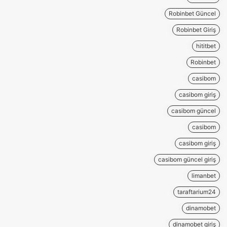
Robinbet Güncel
Robinbet Giriş
hititbet
Robinbet
casibom
casibom giriş
casibom güncel
casibom
casibom giriş
casibom güncel giriş
limanbet
taraftarium24
dinamobet
dinamobet giriş