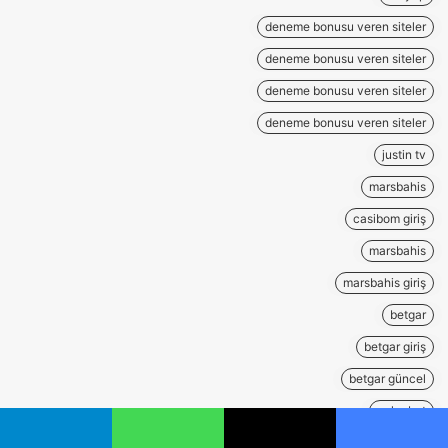
deneme bonusu veren siteler
deneme bonusu veren siteler
deneme bonusu veren siteler
deneme bonusu veren siteler
justin tv
marsbahis
casibom giriş
marsbahis
marsbahis giriş
betgar
betgar giriş
betgar güncel
galyabet
galyabet giriş
يسبوك
‫X
واتساب
تيلقرام