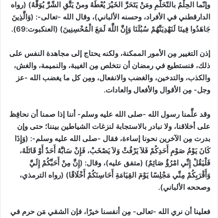
وإنّما الحِلْمُ بالتّحَلُّمِ ومَنْ يَتَحَرَّ الخَيْرَ يُعْطَهُ ومنْ يَتَّقِ الشّرَّ يُوَقَّهُ)
(رواه
الدارقطني في الأفراد، وحسنه الألباني)
، وقال الله -تعالى-: (وَالَّذِينَ
جَاهَدُوا فِينَا لَنَهْدِيَنَّهُمْ سُبُلَنَا وَإِنَّ اللَّهَ لَمَعَ الْمُحْسِنِينَ)
(العنكبوت:69)
.
إذن التغيير مِن الأمور الممكنة، ولكنه يحتاج إلى مجاهدة النفس على
ذلك، فنستطيع في رمضان أن نتخلص مِن الغيبة، والنميمة، والغش،
والكذب، والتدخين، والغضب والانفعال، ومِن كل ما يغضب الله -عز
وجل- مِن الأقوال والأفعال والعادات.
وقد علَّمنا رسول الله -صلى الله عليه وسلم- أننا إذا صمنا أن نحافِظ
على أخلاقنا، ولا نبادر بالاستجابة لنزغات الشياطين بيننا؛ حتى وإن
بدرت مِن الآخرين نحونا إساءة، فقال -صلى الله عليه وسلم-: (وَإِذَا
كَانَ يَوْمُ صَوْمِ أَحَدِكُمْ فَلاَ يَرْفُثْ وَلاَ يَصْخَبْ، فَإِنْ سَابَّهُ أَحَدٌ أَوْ قَاتَلَهُ،
فَلْيَقُلْ إِنِّي امْرُؤٌ صَائِمٌ)
(متفق عليه)
، وقال: (إِنَّ مِنْ أَحَبِّكُمْ إِلَيَّ
وَأَقْرَبِكُمْ مِنِّي مَجْلِسًا يَوْمَ القِيَامَةِ أَحَاسِنَكُمْ أَخْلَاقًا)
(رواه الترمذي،
وصححه الألباني)
.
فعلينا أن نري الله -تعالى- مِن أنفسنا خيرًا، فإن الشقي مَن حرم في