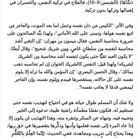
دَسَّاهَا)
(الشمس:9-10)
، فالفلاح في تزكية النفس، والخسران في
إهمالها وتركها بدون تزكية.
وفي الأثر:
“الكيس مَن دان نفسه وعمل لما بعد الموت، والعاجز مَن
اتبع نفسه هواها، وتمنى على الله الأماني”، ولهذا نبَّه الصالحون على
ضرورة محاسبة النفس، فقال ميمون بن مهران: “إن التقي أشد
محاسبة لنفسه مِن سلطانٍ عَاصٍ، ومِن شريك شحيح”، وقال أيضًا:
“لا يكون العبد تقيًّا حتى يكون لنفسه أشد محاسبة مِن الشريك
لشريكه! ولهذا قيل: النفس كالشريك الخوان إن لم تحاسبه ذهب
بمالك”، وقال الحسن البصري: “إن المؤمن والله ما تراه إلا يلوم
نفسه على كل حالاته، يستقصرها فيندم ويلوم نفسه، وإن الفاجر
ليمضي قدمًا لا يعاتب نفسه!”.
ولا شك أن المسلم طوال حياته هو في احتياج لتهذيب نفسه حتى
تستقيم له، فتكون نفسًا مطمأنة راضية طيبة، تدعوه إلى الخير
وتحببه فيه، وتنهاه عن المنكر وتنفره منه، وهذا التهذيب لن يكون إلا
إذا عاد المرء إلى نفسه فعلمها وأدبها وذكَّرها بتقصيرها في حق ربها،
وهذا يحتاج إلى تدريب ومجاهدة، ففي الحديث: (إنّما العِلْمُ بالتّعَلُّمِ