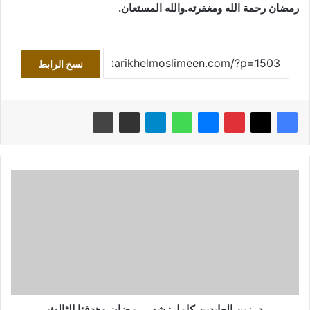
رمضان رحمة الله ومغفرته.
والله المستعان.
نسخ الرابط
د.
زين
العابدين
كامل:
شهر
رمضان
وهدفنا
الثالث
د. زين العابدين كامل: شهر رمضان وهدفنا الثالث