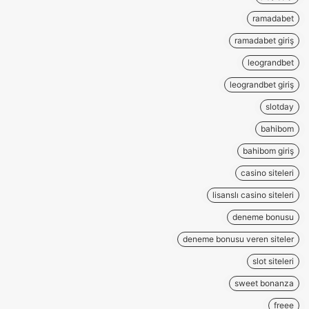
ramadabet
ramadabet giriş
leograndbet
leograndbet giriş
slotday
bahibom
bahibom giriş
casino siteleri
lisanslı casino siteleri
deneme bonusu
deneme bonusu veren siteler
slot siteleri
sweet bonanza
freee