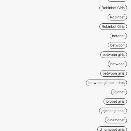
Robinbet Giriş
Robinbet
Robinbet Giriş
betebet
betwoon
betwoon giriş
betwoon
betwoon giriş
betwoon güncel adres
jojobet
jojobet giriş
jojobet güncel
dinamobet
dinamobet giriş