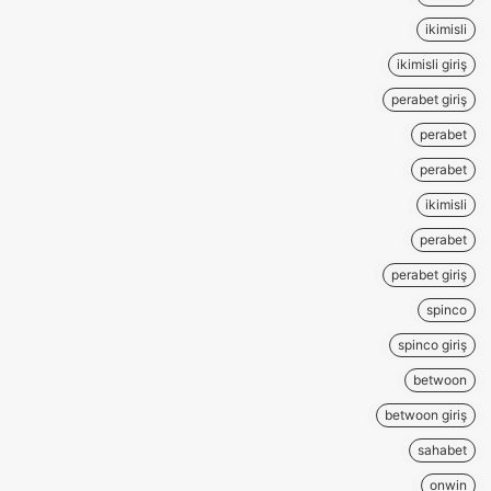
ikimisli
ikimisli giriş
perabet giriş
perabet
perabet
ikimisli
perabet
perabet giriş
spinco
spinco giriş
betwoon
betwoon giriş
sahabet
onwin