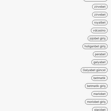
zirvebet
zirvebet
royalbet
vdcasino
jojobet giriş
holiganbet giriş
perabet
galyabet
Galyabet güncel
betmatik
betmatik giriş
mariobet
moriobet giriş
starzbet