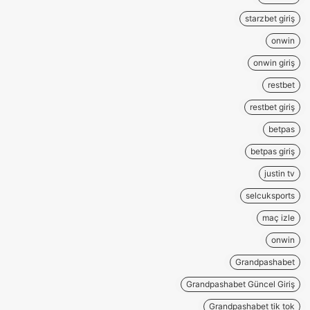
starzbet giriş
onwin
onwin giriş
restbet
restbet giriş
betpas
betpas giriş
justin tv
selcuksports
maç izle
onwin
Grandpashabet
Grandpashabet Güncel Giriş
Grandpashabet tik tok