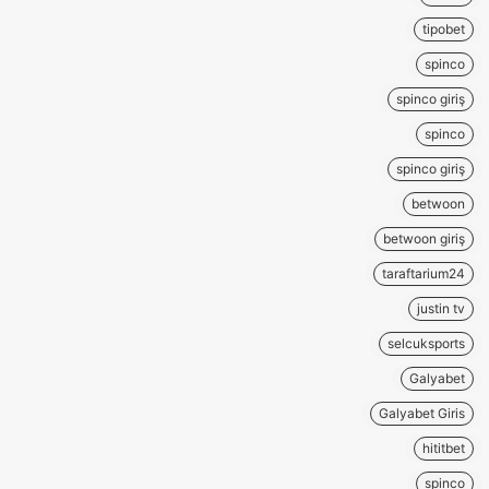
tipobet
spinco
spinco giriş
spinco
spinco giriş
betwoon
betwoon giriş
taraftarium24
justin tv
selcuksports
Galyabet
Galyabet Giris
hititbet
spinco