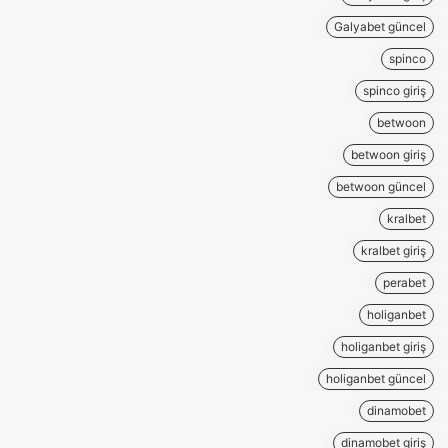
Galyabet güncel
spinco
spinco giriş
betwoon
betwoon giriş
betwoon güncel
kralbet
kralbet giriş
perabet
holiganbet
holiganbet giriş
holiganbet güncel
dinamobet
dinamobet giriş