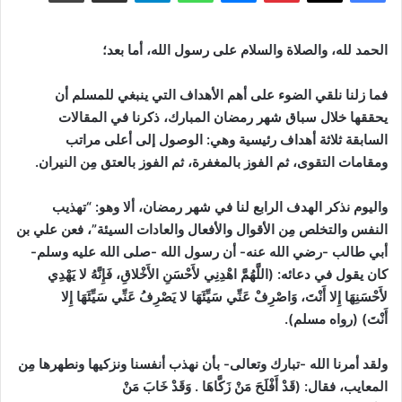
الحمد لله، والصلاة والسلام على رسول الله، أما بعد؛
فما زلنا نلقي الضوء على أهم الأهداف التي ينبغي للمسلم أن
يحققها خلال سباق شهر رمضان المبارك، ذكرنا في المقالات
السابقة ثلاثة أهداف رئيسية وهي: الوصول إلى أعلى مراتب
ومقامات التقوى، ثم الفوز بالمغفرة، ثم الفوز بالعتق مِن النيران.
واليوم نذكر الهدف الرابع لنا في شهر رمضان، ألا وهو: “تهذيب
النفس والتخلص مِن الأقوال والأفعال والعادات السيئة”، فعن علي بن
أبي طالب -رضي الله عنه- أن رسول الله -صلى الله عليه وسلم-
كان يقول في دعائه: (اللَّهُمَّ اهْدِنِي لأَحْسَنِ الأَخْلاقِ، فَإِنَّهُ لا يَهْدِي
لأَحْسَنِهَا إِلا أَنْتَ، وَاصْرِفْ عَنِّي سَيِّئَهَا لا يَصْرِفُ عَنِّي سَيِّئَهَا إِلا
أَنْتَ)
(رواه مسلم)
.
ولقد أمرنا الله -تبارك وتعالى- بأن نهذب أنفسنا ونزكيها ونطهرها مِن
المعايب، فقال:
(قَدْ أَفْلَحَ مَنْ زَكَّاهَا . وَقَدْ خَابَ مَنْ