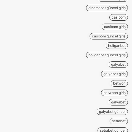
dinamobet güncel giriş
casibom
casibom giriş
casibom güncel giriş
holiganbet
holiganbet güncel giriş
galyabet
galyabet giriş
betwon
betwoon giriş
galyabet
galyabet güncel
setrabet
setrabet güncel