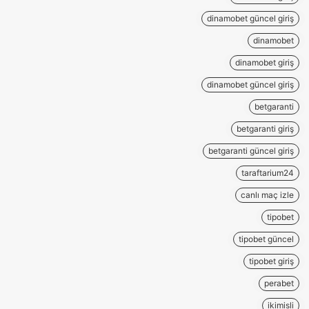
dinamobet güncel giriş
dinamobet
dinamobet giriş
dinamobet güncel giriş
betgaranti
betgaranti giriş
betgaranti güncel giriş
taraftarium24
canlı maç izle
tipobet
tipobet güncel
tipobet giriş
perabet
ikimisli