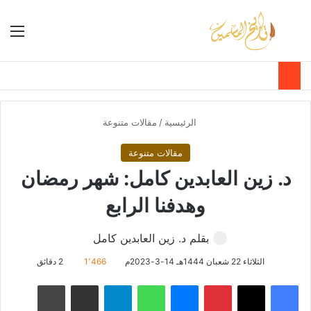
بحث عن
الق
الوضع ا
الرئيسية
/
مقالات متنوعة
مقالات متنوعة
د. زين العابدين كامل: شهر رمضان
وهدفنا الرابع
بقلم د. زين العابدين كامل
الثلاثاء 22 شعبان 1444هـ 14-3-2023م
1٬466
2 دقائق
فيسبوك
‫X
بينتيريست
ماسنجر
واتساب
تيلقرام
مشاركة عبر البريد
طباعة