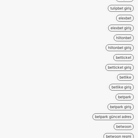
tulipbet giriş
elexbet
elexbet giriş
hiltonbet
hiltonbet giriş
betticket
betticket giriş
betlike
betlike giriş
betpark
betpark giriş
betpark güncel adres
betwoon
betwoon resmi