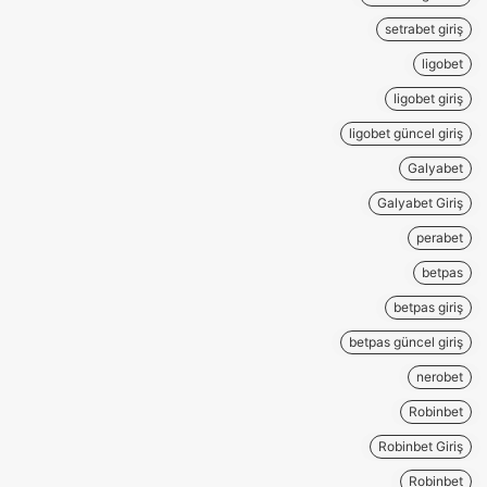
setrabet giriş
ligobet
ligobet giriş
ligobet güncel giriş
Galyabet
Galyabet Giriş
perabet
betpas
betpas giriş
betpas güncel giriş
nerobet
Robinbet
Robinbet Giriş
Robinbet