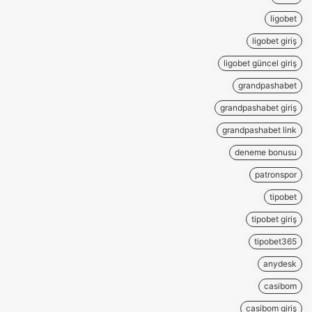
ligobet
ligobet giriş
ligobet güncel giriş
grandpashabet
grandpashabet giriş
grandpashabet link
deneme bonusu
patronspor
tipobet
tipobet giriş
tipobet365
anydesk
casibom
casibom giriş