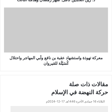
معركة
تهوذة
واستشهاد
عقبة
بن
نافع
وأبي
المهاجر
واحتلال
كُسَيْلَة
معركة تهوذة واستشهاد عقبة بن نافع وأبي المهاجر واحتلال
للقيروان
كُسَيْلَة للقيروان
مقالات ذات صلة
حركة النهضة في الإسلام
الثلاثاء 16 جمادى الآخرة 1446هـ 17-12-2024م