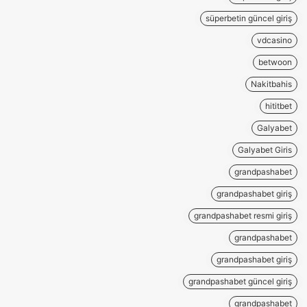
süperbetin güncel giriş
vdcasino
betwoon
Nakitbahis
hititbet
Galyabet
Galyabet Giris
grandpashabet
grandpashabet giriş
grandpashabet resmi giriş
grandpashabet
grandpashabet giriş
grandpashabet güncel giriş
grandpashabet