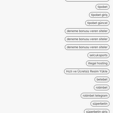
tipobet
tipobet giriş
tipobet güncel
deneme bonusu veren siteler
deneme bonusu veren siteler
deneme bonusu veren siteler
selcuksports
illegal hosting
Hızlı ve Ücretsiz Resim Yükle
betebet
robinbet
robinbet telegram
süperbetin
süperbetin giriş