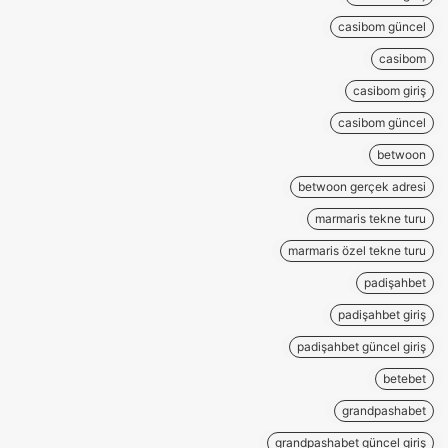
casibom güncel
casibom
casibom giriş
casibom güncel
betwoon
betwoon gerçek adresi
marmaris tekne turu
marmaris özel tekne turu
padişahbet
padişahbet giriş
padişahbet güncel giriş
betebet
grandpashabet
grandpashabet güncel giriş