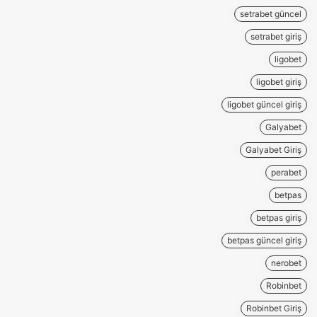
setrabet güncel
setrabet giriş
ligobet
ligobet giriş
ligobet güncel giriş
Galyabet
Galyabet Giriş
perabet
betpas
betpas giriş
betpas güncel giriş
nerobet
Robinbet
Robinbet Giriş