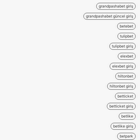
grandpashabet giriş
grandpashabet güncel giriş
betebet
tulipbet
tulipbet giriş
elexbet
elexbet giriş
hiltonbet
hiltonbet giriş
betticket
betticket giriş
betlike
betlike giriş
betpark