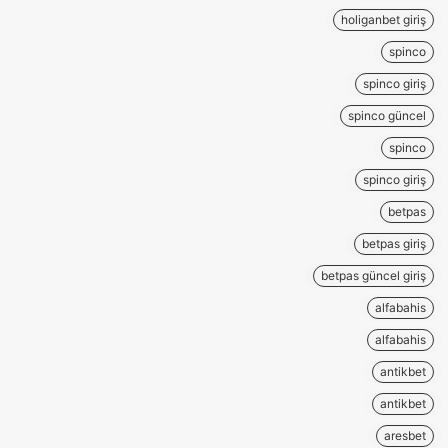
holiganbet giriş
spinco
spinco giriş
spinco güncel
spinco
spinco giriş
betpas
betpas giriş
betpas güncel giriş
alfabahis
alfabahis
antikbet
antikbet
aresbet