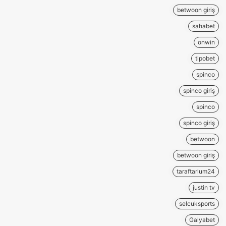
betwoon giriş
sahabet
onwin
tipobet
spinco
spinco giriş
spinco
spinco giriş
betwoon
betwoon giriş
taraftarium24
justin tv
selcuksports
Galyabet