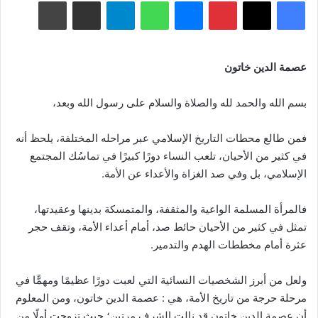
فيسبوك
‫X
بينتيريست
ماسنجر
واتساب
تيلقرام
مشاركة عبر البريد
طباعة
عصمة الدين خاتون
بسم الله والحمد لله والصلاة والسلام على رسول الله وبعد،
فمن طالع محطات التاريخ الإسلامي عبر مراحله المختلفة، يلحظ أنه
في كثير من الأحيان، تلعب النساء دورًا كبيرًا في تماسُك المجتمع
الإسلامي، بل وفي صد الغزاة والأعداء عن الأمة.
فالمرأة المسلمة الواعية والمثقفة، والمتمسكة بدينها وعقيدتها،
تمثل في كثير من الأحيان حائط صد، أمام أعداء الأمة، وتقف حجر
عثرة أمام مخططات الهدم والتدمير.
ولعل من أبرز الشخصيات النسائية التي لعبت دورًا عظيمًا ومهمًّا في
مرحلة حرجة من تاريخ الأمة، هي : عصمة الدين خاتون، ومن المعلوم
أن عصمة الدين خاتون قد نالت الشرف مرتين؛ حيث تزوجت أولًا من