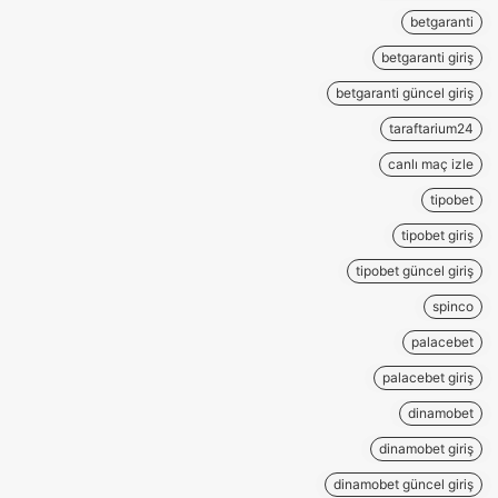
betgaranti
betgaranti giriş
betgaranti güncel giriş
taraftarium24
canlı maç izle
tipobet
tipobet giriş
tipobet güncel giriş
spinco
palacebet
palacebet giriş
dinamobet
dinamobet giriş
dinamobet güncel giriş