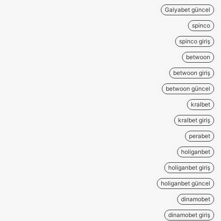
Galyabet güncel
spinco
spinco giriş
betwoon
betwoon giriş
betwoon güncel
kralbet
kralbet giriş
perabet
holiganbet
holiganbet giriş
holiganbet güncel
dinamobet
dinamobet giriş