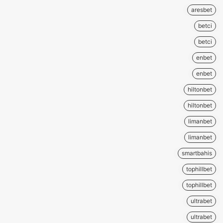
aresbet
betci
betci
enbet
enbet
hiltonbet
hiltonbet
limanbet
limanbet
smartbahis
tophillbet
tophillbet
ultrabet
ultrabet