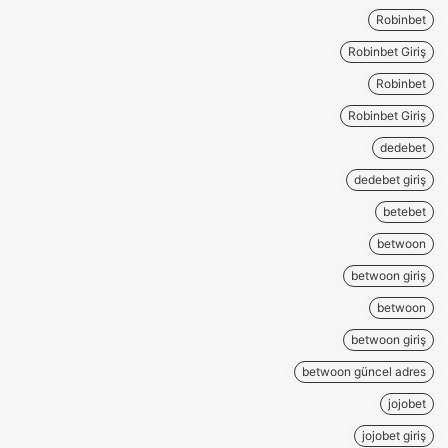
Robinbet
Robinbet Giriş
Robinbet
Robinbet Giriş
dedebet
dedebet giriş
betebet
betwoon
betwoon giriş
betwoon
betwoon giriş
betwoon güncel adres
jojobet
jojobet giriş