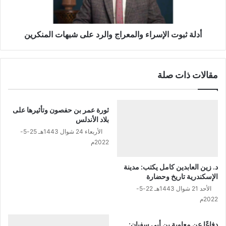
ي
و
خ
ت
ف
ا
ل
ل
أدلة ثبوت الإسراء والمعراج والرد على شبهات المنكرين
س
إ
ط
س
ي
ر
مقالات ذات صلة
ن
ا
؛
ء
د
و
ك
ا
ثورة عمر بن حفصون وتأثيرها على
ت
ل
بلاد الأندلس
و
م
الأربعاء 24 شوال 1443هـ 25-5-
ر
ع
2022م
ز
ر
ي
ا
د. زين العابدين كامل يكتب: مدينة
ن
ج
الإسكندرية تاريخ وحضارة
ا
و
الأحد 21 شوال 1443هـ 22-5-
ل
ا
2022م
ع
ل
ا
ر
ب
دفاعًا عن معاوية بن أبي سفيان:
د