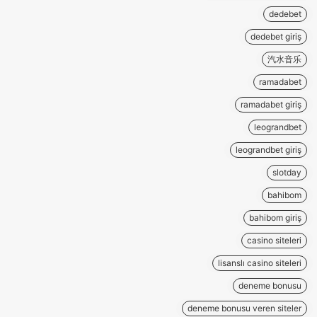
dedebet
dedebet giriş
汽水音乐
ramadabet
ramadabet giriş
leograndbet
leograndbet giriş
slotday
bahibom
bahibom giriş
casino siteleri
lisanslı casino siteleri
deneme bonusu
deneme bonusu veren siteler