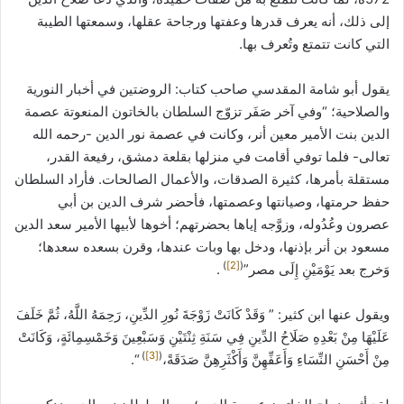
إلى ذلك، أنه يعرف قدرها وعفتها ورجاحة عقلها، وسمعتها الطيبة
التي كانت تتمتع وتُعرف بها.
يقول أبو شامة المقدسي صاحب كتاب: الروضتين في أخبار النورية
والصلاحية؛ “وفي آخر صَفَر تزوّج السلطان بالخاتون المنعوتة عصمة
الدين بنت الأمير معين أنر، وكانت في عصمة نور الدين -رحمه الله
تعالى- فلما توفي أقامت في منزلها بقلعة دمشق، رفيعة القدر،
مستقلة بأمرها، كثيرة الصدقات، والأعمال الصالحات. فأراد السلطان
حفظ حرمتها، وصيانتها وعصمتها، فأحضر شرف الدين بن أبي
عصرون وعُدُوله، وزوَّجه إياها بحضرتهم؛ أخوها لأبيها الأمير سعد الدين
مسعود بن أنر بإذنها، ودخل بها وبات عندها، وقرن بسعده سعدها؛
)
[2]
(
وَخرج بعد يَوْمَيْنِ إِلَى مصر”
.
ويقول عنها ابن كثير: ” وَقَدْ كَانَتْ زَوْجَةَ نُورِ الدِّينِ، رَحِمَهُ اللَّهُ، ثُمَّ خَلَفَ
عَلَيْهَا مِنْ بَعْدِهِ صَلَاحُ الدِّينِ فِي سَنَةِ ثِنْتَيْنِ وَسَبْعِينَ وَخَمْسِمِائَةٍ، وَكَانَتْ
)
[3]
(
مِنْ أَحْسَنِ النِّسَاءِ وَأَعَفِّهِنَّ وَأَكْثَرِهِنَّ صَدَقَةً،
“.