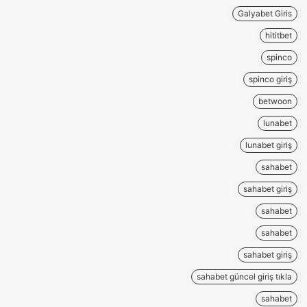
Galyabet Giris
hititbet
spinco
spinco giriş
betwoon
lunabet
lunabet giriş
sahabet
sahabet giriş
sahabet
sahabet
sahabet giriş
sahabet güncel giriş tıkla
sahabet