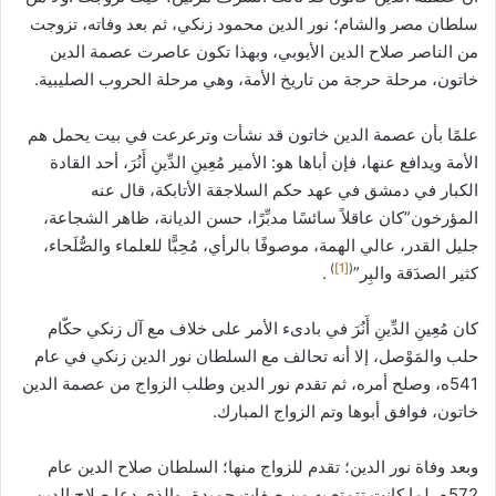
سلطان مصر والشام؛ نور الدين محمود زنكي، ثم بعد وفاته، تزوجت
من الناصر صلاح الدين الأيوبي، وبهذا تكون عاصرت عصمة الدين
خاتون، مرحلة حرجة من تاريخ الأمة، وهي مرحلة الحروب الصليبية.
علمًا بأن عصمة الدين خاتون قد نشأت وترعرعت في بيت يحمل هم
الأمة ويدافع عنها، فإن أباها هو: الأمير مُعِينِ الدِّينِ أَنُرَ، أحد القادة
الكبار في دمشق في عهد حكم السلاجقة الأتابكة، قال عنه
المؤرخون”كان عاقلاً سائسًا مدبِّرًا، حسن الديانة، ظاهر الشجاعة،
جليل القدر، عالي الهمة، موصوفًا بالرأي، مُحِبًّا للعلماء والصُّلَحاء،
)
[1]
(
كثير الصدَقة والبِر”
.
كان مُعِينِ الدِّينِ أَنُرَ في بادىء الأمر على خلاف مع آل زنكي حكّام
حلب والمَوْصل، إلا أنه تحالف مع السلطان نور الدين زنكي في عام
541ه، وصلح أمره، ثم تقدم نور الدين وطلب الزواج من عصمة الدين
خاتون، فوافق أبوها وتم الزواج المبارك.
وبعد وفاة نور الدين؛ تقدم للزواج منها؛ السلطان صلاح الدين عام
572ه، لما كانت تتمتع به من صفات حميدة، والذي دعا صلاح الدين