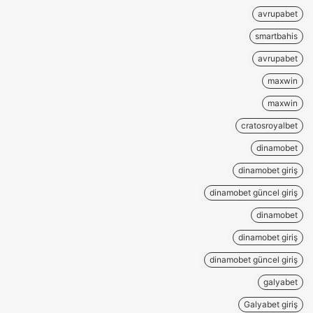
avrupabet
smartbahis
avrupabet
maxwin
maxwin
cratosroyalbet
dinamobet
dinamobet giriş
dinamobet güncel giriş
dinamobet
dinamobet giriş
dinamobet güncel giriş
galyabet
Galyabet giriş