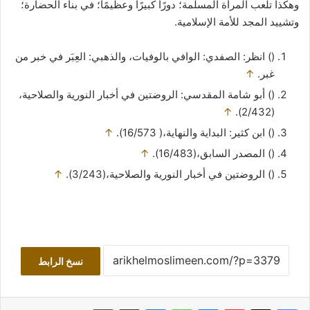
وهكذا تلعب المرأة المسلمة؛ دورًا كبيرًا وعظيمًا؛ في بناء الحضارة؛
وتشييد المجد للأمة الإسلامية.
() انظر: الصفدي: الوافي بالوفيات، والذهبي: العِبَر في خبر من
غبر.
↑
() أبو شامة المقدسي: الروضتين في أخبار النورية والصلاحية،
↑
(2/432).
() ابن كثير: البداية والنهاية،( 16/573).
↑
() المصدر السابق،(16/483).
↑
() الروضتين في أخبار النورية والصلاحية،(3/243).
↑
نسخ الرابط