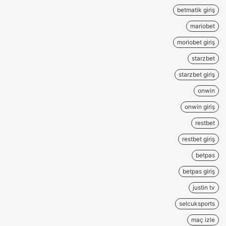
betmatik giriş
mariobet
moriobet giriş
starzbet
starzbet giriş
onwin
onwin giriş
restbet
restbet giriş
betpas
betpas giriş
justin tv
selcuksports
maç izle