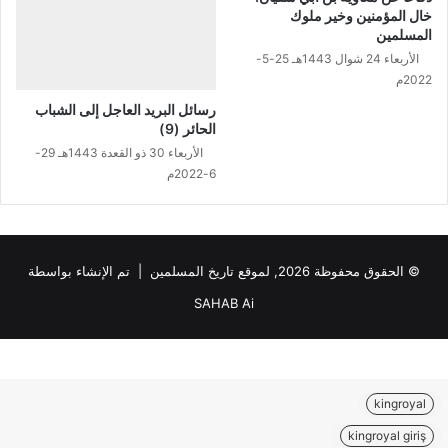
خال المؤمنين وخير ملوك
د
ع
المسلمين
ي
ل
ن
الأربعاء 24 شوال 1443هـ 25-5-
ى
ك
2022م
ش
ا
ب
رسائل البريد العاجل إلى الشباب
م
ه
الحائر (9)
ل
ا
الأربعاء 30 ذو القعدة 1443هـ 29-
ت
6-2022م
ا
ل
م
ن
ك
© الحقوق محفوظة 2026, لموقع تاريخ المسلمين | تم الإنشاء بواسطة
ر
SAHAB Ai
ي
ن
kingroyal
kingroyal giriş