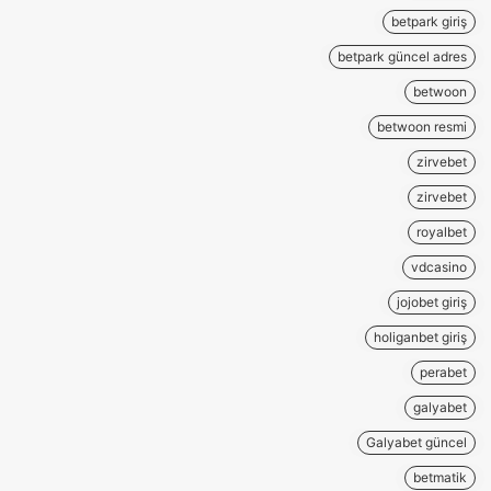
betpark giriş
betpark güncel adres
betwoon
betwoon resmi
zirvebet
zirvebet
royalbet
vdcasino
jojobet giriş
holiganbet giriş
perabet
galyabet
Galyabet güncel
betmatik