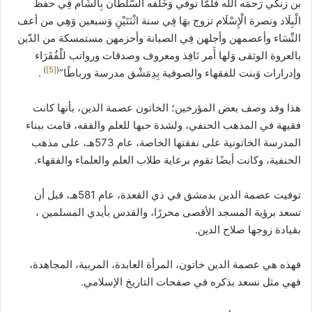
بن زنكي رَحمَه الله فَلَمَّا توفّي وَخَلفه السُّلْطَان بِالشَّام فِي حفظ
الْبِلَاد ونصرة الْإِسْلَام تزوج بهَا فِي سنة اثْنَتَيْنِ وَسبعين وَهِي من أعف
النِّسَاء وأعصمهن وأجلهن فِي الصيانة وأحزمهن مستمسكة من الدّين
بالعروة الوثقى وَلها أَمر نَافِذ ومعروف وصدقات ورواتب للْفُقَرَاء
)
[5]
(
وإدرارات وَبنت للفقهاء والصوفية بِدِمَشْق مدرسة ورباطًا”
.
هذا وقد وصف بعض المؤرخين؛ الخاتون عصمة الدين، بأنها كانت
فقيهة في المذهب الحنفي، ولشدة حبها للعلم والفقه، قامت ببناء
المدرسة الخاتونية على نفقتها الخاصة، عام 573هـ، على مذهب
الحنفية، وكانت أيضًا تقوم برعاية طلاب العلم والعلماء والفقهاء.
توفيت عصمة الدين بدمشق في ذي القعدة، عام 581هـ، قبل أن
تسعد برؤية المسجد الأقصى محررًا، والقدس بأيدي المسلمين ،
بقيادة زوجها صلاح الدين.
فهذه هي عصمة الدين خاتون، المرأة العابدة، المربية، المجاهدة،
فهي مثل نسعد بذكره في صفحات التاريخ الإسلامي.