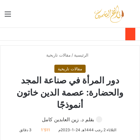
بحث عن
الق
الوضع ا
الرئيسية
/
مقالات تاريخية
مقالات تاريخية
دور المرأة في صناعة المجد
والحضارة: عصمة الدين خاتون
أنموذجًا
بقلم د. زين العابدين كامل
الثلاثاء 2 رجب 1444هـ 24-1-2023م
1٬511
3 دقائق