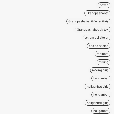
onwin
Grandpashabet
Grandpashabet Güncel Giriş
Grandpashabet tik tok
ekrem abi siteler
casino siteleri
robinbet
mrking
mrking giriş
holiganbet
holiganbet giriş
holiganbet
holiganbet giriş
holiganbet