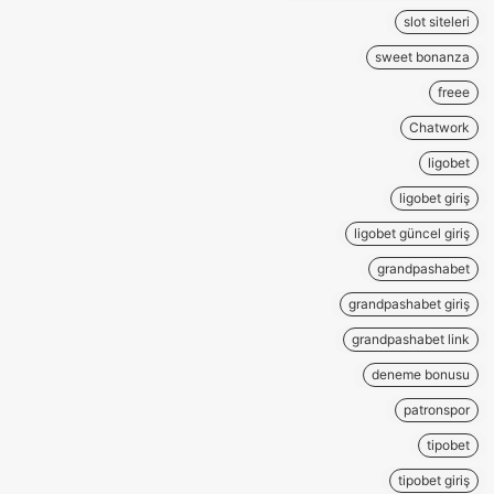
slot siteleri
sweet bonanza
freee
Chatwork
ligobet
ligobet giriş
ligobet güncel giriş
grandpashabet
grandpashabet giriş
grandpashabet link
deneme bonusu
patronspor
tipobet
tipobet giriş