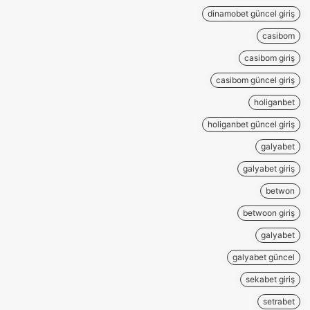
dinamobet güncel giriş
casibom
casibom giriş
casibom güncel giriş
holiganbet
holiganbet güncel giriş
galyabet
galyabet giriş
betwon
betwoon giriş
galyabet
galyabet güncel
sekabet giriş
setrabet