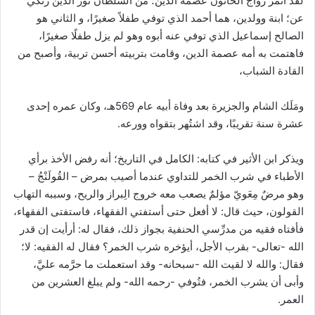
لقد أثمر زواج الخاتون عصمة الدين؛ من السلطان نور الدين زنكي
عن؛ ابنة وولدين، هما أحمد الذي توفي طفلاً صغيرًا، و الثاني هو
الصالح إسماعيل الذي توفي عنه أبوه وهو لم يزل طفلًا صغيرًا،
فاهتمت به أمه عصمة الدين، وقامت بتربيته أحسن تربية، وأصبح من
القادة الشباب،
ومَلَك الشام والجزيرة بعد وفاة أبيه عام 569هـ، وكان عمره إحدى
عشرة سنة تقريبًا، وقد اشتُهر بتقواه وورعه.
ويذكر ابن الأثير في كتابه: الكامل في التاريخ؛ أنه رفض الأخذ برأي
الأطباء في شرب الخمر للتداوي عندما أصيب بمرض – القُولَنْجُ –
وهو مرضٌ مِعَويّ مؤلمٌ يصعب معه خروج الِبراز والريح، وسببه التهاب
القولون، حيث قال: لا أفعل حتى أستفتي الفقهاء، فاستفتى الفقهاء،
فأفتاه فقيه من مدرِّسي الحنفية بجواز ذلك، فقال له: أرأيت إن قدر
الله -تعالى- بقرب الأجل، أيؤخره شرب الخمر؟ فقال له الفقيه: لا؛
فقال: والله لا لقيت الله -سبحانه- وقد استعملت ما حرَّمه عليَّ،
وأبى أن يشرب الخمر، فتُوفي -رحمه الله- ولم يبلغ العشرين من
العمر.