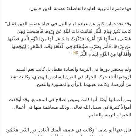
فهذه ثمرة المربية العابدة الفاضلة؛ عصمة الدين خاتون.
وقد تحدث ابن كثير عن عبادة قيام الليل في حياة عصمة الدين فقال”
كانت تُكْثِرُ قِيَامَ اللَّيْلِ فَنَامَتْ ذَاتَ لَيْلَةٍ عَنْ وِرْدِهَا فَأَصْبَحَتْ وَهِيَ
غَضْبَى، فَسَأَلَهَا عَنْ أَمْرِهَا فَذَكَرَتْ مَا حَصَلَ لَهَا مِنَ النَّوْمِ الَّذِي قَطَعَهَا
عَنْ وِرْدِهَا، فَأَمَرَ بِضَرْبِ طَبْلَخَانَةٍ فِي الْقَلْعَةِ وَقْتَ السَّحَرِ ; لِيُوقِظَهَا
)
[4]
(
وَأَمْثَالَهَا مِنَ النَّوْمِ لِقِيَامِ اللَّيْلِ
”
ولم ينحصر دورها في التربية والعبادة فقط، بل كانت نعم السند
لزوجيها أثناء حركة الجهاد في القرن السادس الهجري، وكانت تشد
من أزرهما، وكانت تعينهما بالرأي والمشورة والنصح.
ومن أعمالها أيضًا: أنها كانت وميض إصلاح في المجتمع، وقد أوقفت
أموالاً كثيرة في سبيل الله تعالى، وذلك مساهمة منها في أعمال
الخير؛ والتربية والتعليم.
قال عنها أبو شامة” وَكَانَت فِي عصمَة الْملك الْعَادِل نور الدّين مَحْمُود