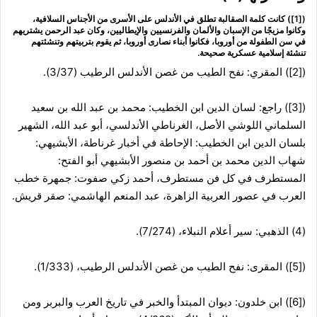
([1]) كانت كلمة الصقالبة تطلق في الأندلس على الأسرى من الأجناس السلافية،
وكانوا مزيجًا من الإسبان والألمان والفرنسيين والإيطاليين، وكان عبد الرحمن يشتريهم
في سن الطفولة من أوروبا، فكانوا أبناء نصارى أوروبا، ثم يقوم بتربيتهم وتنشئتهم
تنشئة إسلامية عسكرية صحيحة.
([2]) المقري: نفح الطيب من غصن الأندلس الرطيب (3/37).
([3]) راجع: لسان الدين ابن الخطيب: محمد بن عبد الله بن سعيد
السلماني اللوشي الأصل، الغرناطي الأندلسي، أبو عبد الله، الشهير
بلسان الدين ابن الخطيب: الإحاطة في أخبار غرناطة، الأبشيهي:
شهاب الدين محمد بن أحمد بن منصور الأبشيهي أبو الفتح:
المستطرف في كل فن مستطرف، أحمد زكي صفوت: جمهرة خطب
العرب في عصور العربية الزاهرة، عبد المنعم الهاشمي: صقر قريش.
(4) الذهبي: سير أعلام النبلاء، (7/274).
([5]) المقرى: نفح الطيب من غصن الأندلس الرطيب، (1/333).
([6]) ابن خلدون: ديوان المبتدأ والخبر في تاريخ العرب والبربر ومن