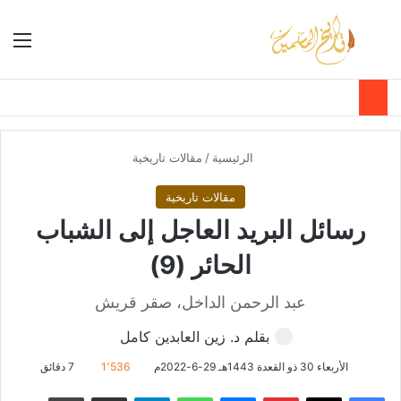
بحث عن
الق
الوضع ا
الرئيسية
/
مقالات تاريخية
مقالات تاريخية
رسائل البريد العاجل إلى الشباب
الحائر (9)
عبد الرحمن الداخل، صقر قريش
بقلم د. زين العابدين كامل
الأربعاء 30 ذو القعدة 1443هـ 29-6-2022م
1٬536
7 دقائق
فيسبوك
‫X
بينتيريست
ماسنجر
واتساب
تيلقرام
مشاركة عبر البريد
طباعة