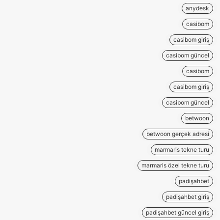
anydesk
casibom
casibom giriş
casibom güncel
casibom
casibom giriş
casibom güncel
betwoon
betwoon gerçek adresi
marmaris tekne turu
marmaris özel tekne turu
padişahbet
padişahbet giriş
padişahbet güncel giriş