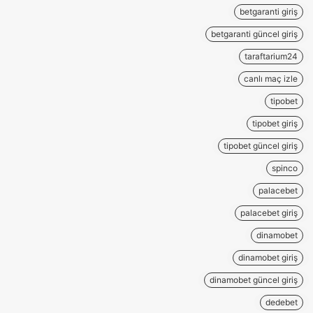
betgaranti giriş
betgaranti güncel giriş
taraftarium24
canlı maç izle
tipobet
tipobet giriş
tipobet güncel giriş
spinco
palacebet
palacebet giriş
dinamobet
dinamobet giriş
dinamobet güncel giriş
dedebet