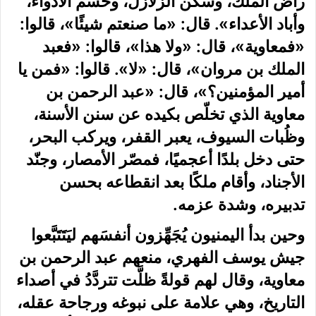
راض الملك، وسكّن الزلازل، وحسم الأدواء،
وأباد الأعداء». قال: «ما صنعتم شيئًا»، قالوا:
«فمعاوية»، قال: «ولا هذا»، قالوا: «فعبد
الملك بن مروان»، قال: «لا». قالوا: «فمن يا
أمير المؤمنين؟»، قال: «عبد الرحمن بن
معاوية الذي تخلّص بكيده عن سنن الأسنة،
وظُبات السيوف، يعبر القفر، ويركب البحر،
حتى دخل بلدًا أعجميًا، فمصّر الأمصار، وجنّد
الأجناد، وأقام ملكًا بعد انقطاعه بحسن
تدبيره، وشدة عزمه.
وحين بدأ اليمنيون يُجَهِّزون أنفسَهم ليَتَتَبَّعوا
جيش يوسف الفهري، منعهم عبد الرحمن بن
معاوية، وقال لهم قولةً ظلَّت تتردَّدُ في أصداء
التاريخ، وهي علامة على نبوغه ورجاحة عقله،