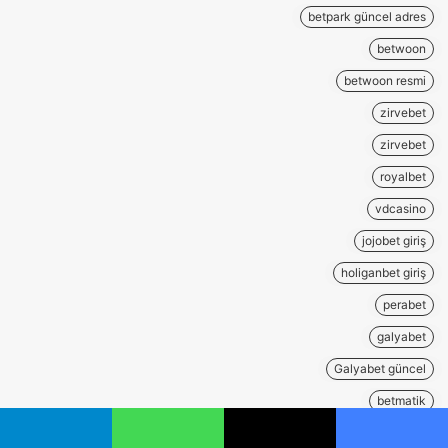
betpark güncel adres
betwoon
betwoon resmi
zirvebet
zirvebet
royalbet
vdcasino
jojobet giriş
holiganbet giriş
perabet
galyabet
Galyabet güncel
betmatik
betmatik giriş
يسبوك
‫X
واتساب
تيلقرام