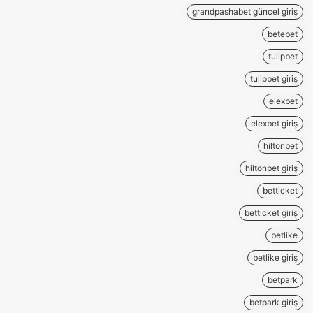
grandpashabet güncel giriş
betebet
tulipbet
tulipbet giriş
elexbet
elexbet giriş
hiltonbet
hiltonbet giriş
betticket
betticket giriş
betlike
betlike giriş
betpark
betpark giriş