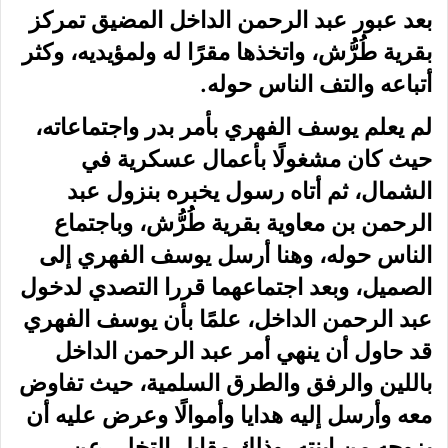
بعد عبور عبد الرحمن الداخل المضيق تمركز
بقرية طُرُّش، واتخذها مقرًا له ولمؤيديه، وكثر
أتباعه والتف الناس حوله.
لم يعلم يوسف الفهري بأمر بدر واجتماعاته،
حيث كان مشغولًا بأعمال عسكرية في
الشمال، ثم أتاه رسول يخبره بنزول عبد
الرحمن بن معاوية بقرية طُرُّش، وباجتماع
الناس حوله، وهنا أرسل يوسف الفهري إلى
الصميل، وبعد اجتماعهما قررا التصدي لدخول
عبد الرحمن الداخل، علمًا بأن يوسف الفهري
قد حاول أن ينهي أمر عبد الرحمن الداخل
باللين والرفق والطرق السلمية، حيث تفاوض
معه وأرسل إليه هدايا وأموالًا وعرض عليه أن
يزوجه من ابنته، وذلك مقابل التخلي عن