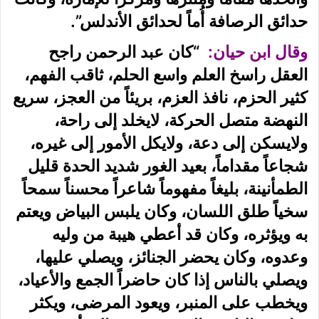
حدائق الرصافة أُماً لحدائق الأندلس”.
وقال ابن حيان:
“كان عبد الرحمن راجح
العقل راسخ العلم واسع الحلم، ثاقب الفهم،
كثير الحزم، نافذ العزم، بريئاً من العجز، سريع
النهضة متصل الحركة، لايخلد إلى راحة،
ولايسكن إلى دعة، ولايكل الأمور إلى غيره،
شجاعاً مقداماً، بعيد الغور شديد الحدة قليل
الطمأنينة، بليغاً مفهوماً شاعراً محسناً سمحاً
سخياً طلق اللسان، وكان يلبس البياض ويعتم
به ويؤثره، وكان قد أعطي هيبة من وليه
وعدوه، وكان يحضر الجنائز، ويصلي عليها،
ويصلي بالناس إذا كان حاضراً الجمع والأعياد،
ويخطب على المنبر، ويعود المرضى، ويكثر