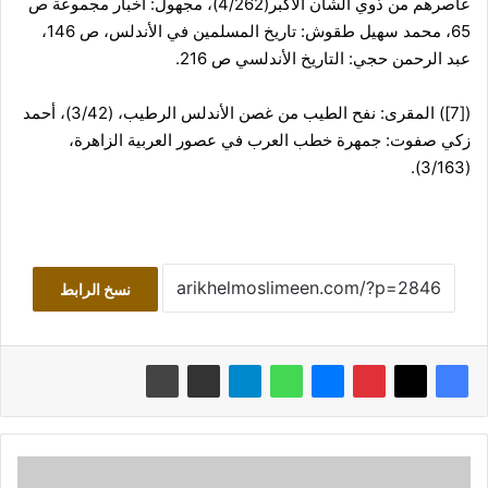
عاصرهم من ذوي الشأن الأكبر(4/262)، مجهول: أخبار مجموعة ص
65، محمد سهيل طقوش: تاريخ المسلمين في الأندلس، ص 146،
عبد الرحمن حجي: التاريخ الأندلسي ص 216.
([7]) المقرى: نفح الطيب من غصن الأندلس الرطيب، (3/42)، أحمد
زكي صفوت: جمهرة خطب العرب في عصور العربية الزاهرة،
(3/163).
نسخ الرابط
رسائل