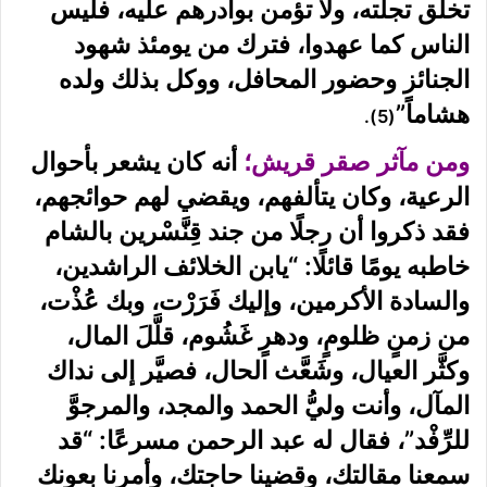
تخلق تجلته، ولا تؤمن بوادرهم عليه، فليس
الناس كما عهدوا، فترك من يومئذ شهود
الجنائز وحضور المحافل، ووكل بذلك ولده
هشاماً”
(5).
ومن مآثر صقر قريش؛
أنه كان يشعر بأحوال
الرعية، وكان يتألفهم، ويقضي لهم حوائجهم،
فقد ذكروا أن رجلًا من جند قِنَّسْرين بالشام
خاطبه يومًا قائلًا: “يابن الخلائف الراشدين،
والسادة الأكرمين، وإليك فَرَرْت، وبك عُذْت،
من زمنٍ ظلومٍ، ودهرٍ غَشُوم، قلَّلَ المال،
وكثَّر العيال، وشَعَّث الحال، فصيَّر إلى نداك
المآل، وأنت وليُّ الحمد والمجد، والمرجوَّ
للرِّفْد”، فقال له عبد الرحمن مسرعًا: “قد
سمعنا مقالتك، وقضينا حاجتك، وأمرنا بعونك