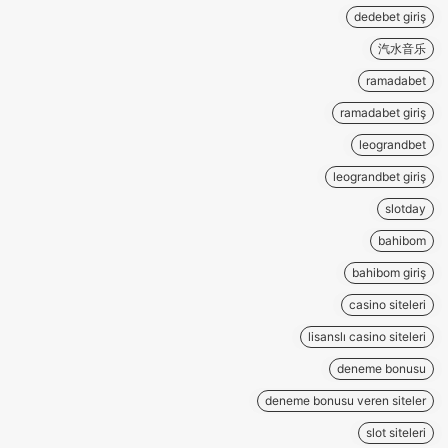
dedebet giriş
汽水音乐
ramadabet
ramadabet giriş
leograndbet
leograndbet giriş
slotday
bahibom
bahibom giriş
casino siteleri
lisanslı casino siteleri
deneme bonusu
deneme bonusu veren siteler
slot siteleri