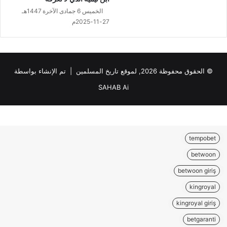
الخميس 6 جمادى الآخرة 1447هـ
27-11-2025م
© الحقوق محفوظة 2026, لموقع تاريخ المسلمين | تم الإنشاء بواسطة
SAHAB Ai
tempobet
betwoon
betwoon giriş
kingroyal
kingroyal giriş
betgaranti