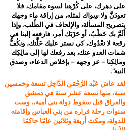
على دهرك، على كُرْهنا لسوء مقامك، فلا
تعودَنَّ ولا سِواك لمثله، من إراقة ماء وجهك
بتصريح المسألة، والإلحاف في الطِّلب، وإذا
أَلَمَّ بك خَطْبٌ، أو حَزَبَك أمر، فارفعه إلينا في
رقعة لا تعْدُوك، كي نستر عليك خَلَّتك، ونكُفُّ
شمات العدو عنك، بعد رفعك لها إلى مالِكِك
ومالِكِنا – عز وجهه – بإخلاص الدعاء، وصدق
النية”.
لقد عاش عَبْد الرَّحْمَن الدَّاخِل تسعة وخمسين
سنة، منها تسعة عشر سنة في دمشق
والعراق قبل سقوط دولة بني أمية،، وست
سنوات رحلة فراره من بني العباس وإقامته
للدولة، ومكث أربعة وثلاثين عامًا حاكمًا