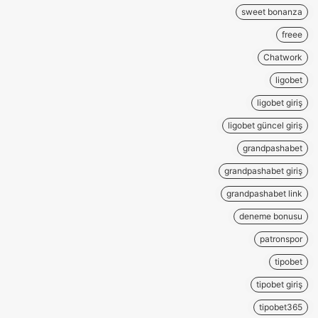
sweet bonanza
freee
Chatwork
ligobet
ligobet giriş
ligobet güncel giriş
grandpashabet
grandpashabet giriş
grandpashabet link
deneme bonusu
patronspor
tipobet
tipobet giriş
tipobet365