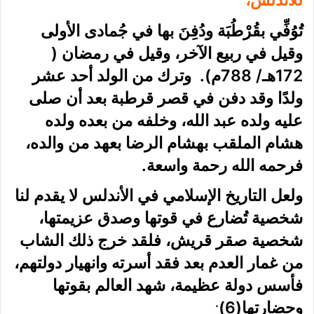
للأندلس،
تُوُفِّي بقُرْطُبَة ودُفِنَ بها في جُمادى الأولى
وقيل في ربيع الآخر، وقيل في رمضان (
172هـ/ 788م). وترك من الولد أحد عشر
ولدًا وقد دفن في قصر قرطبة بعد أن صلى
عليه ولده عبد الله، وخلفه من بعده ولده
هشام الملقب بهشام الرضا بعهد من والده،
فرحمه الله رحمة واسعة.
ولعل التاريخ الإسلامي في الأندلس لا يقدم لنا
شخصية تُضارع في قوتها وصدق عزيمتها،
شخصية صقر قريش، فلقد خرج ذلك الشاب
من غمار العدم بعد فقد أسرته وانهيار دولتهم،
فأسس دولة عظيمة، شهد العالم بقوتها
.
وحضارتها(6)