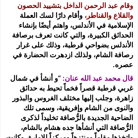
وقام عبد الرحمن الداخل بتشييد الحصون
والقلاع والقناطر،
وأقام دارًا لسك العملة
الإسلامية في الأندلس، واهتم أيضًا بإنشاء
الحدائق الكبيرة، والتي كانت تعرف برصافة
الأندلس بضواحي قرطبة، وذلك على غرار
رصافة الشام، ولذلك ازدهرت الحضارة في
عصره.
قال محمد عبد الله عنان:
“و أنشأ في شمال
غربي قرطبة قصراً فخماً تحيط به حدائق
زاهرة، وجلب إليها مختلف الغروس والبذور
والنوى من الشام وإفريقية، وسمى تلك
الضاحية الجديدة بالرُّصافة تخليداً لذكرى
الرُّصافة التي أنشأها جده هشام بالشام،
واتخذها مقاماً ومنتزهاً ومركزاً للإمارة، وكانت