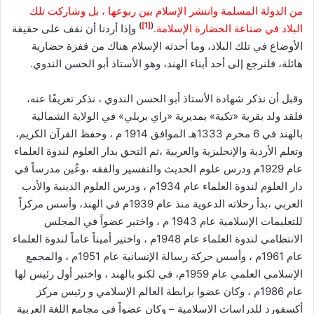
من الدولة المسلمة وانتشر الإسلام بين ربوعها ، بل وشاركت تلك
)
[1]
(
البلاد في صناعة الحضارة الإسلامة.
وإذا أردنا أن نقف على حقيقة
الأوضاع في تلك البلاد، وما أحدثه الإسلام هناك من قفزة حضارية
هائلة، فلنرجع إلى أحد أبناء الهند، وهو الأستاذ أبو الحسن الندوي.
وقبل أن نذكر شهادة الأستاذ أبو الحسن الندوي ، نذكر تعريفًا عنه،
فلقد ولد بقرية «تكية» بمديرية «راي بريلي» في الولاية الشمالية
بالهند في 6 محرم 1333هـ الموافق 1914 م ، وحفظ القرآن الكريم،
وتعلم الأردية والإنجليزية والعربية ،ثم التحق بدار العلوم لندوة العلماء
عام 1929م ودرس علوم الحديث والتفسير والفقه ،وعُين مدرساً في
دار العلوم لندوة العلماء عام 1934م ، ودرس العلوم الدينية والأدب
العربي ،بدأ رحلاته الدعوية منذ عام 1939م في الهند، وأسس مركزاً
للتعليمات الإسلامية عام 1943 م ، واختير عضواً في المجلس
الانتظامي لندوة العلماء عام 1948م ، واختير أميناً عاماً لندوة العلماء
عام 1961م ، وأسس حركة رسالة الإنسانية عام 1951م ، والمجمع
الإسلامي العلمي عام 1959م، في لكنو بالهند ، واختير أول رئيس لها
عام 1986م ، وكان عضوا برابطة العالم الإسلامي و رئيس مركز
أكسفورد للدراسات الإسلامية – وكان عضواً في مجامع اللغة العربية