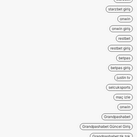
starzbet giriş
onwin
onwin giriş
restbet
restbet giriş
betpas
betpas giriş
justin tv
selcuksports
maç izle
onwin
Grandpashabet
Grandpashabet Güncel Giriş
Grandpashabet tik tok