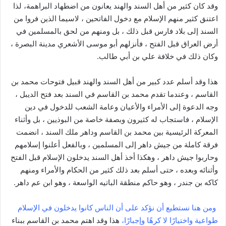
وقد كان كثير من أهل السند والهند يعانون من اضطهاد البراهمة، لذا
اعتنق كثير منهم الإسلام مع دخول الفاتحين ، لاسيما الذين فروا من
السند إلى بلاد فارس قبل ذلك ، بل ومنهم من لحق بالمسلمين في
أرض العراق قبل الفتح ، فأنزلهم أبو موسى الأشعري مدينة البصرة ،
وكان ذلك في خلافة علي بن أبي طالب.
هذا وقد أسلم عدد كبير من أهل السند والهند قبيل فتوحات محمد بن
القاسم ، وعندما تقدم محمد بن القاسم في السند بعد فتح الديبل ،
وجه الدعوة إلى الأمراء والأعيان وعامة الشعب للدخول في دين
الإسلام ، فاستجاب له كثيرون وبصفة خاصة من البوذيين ، بل وأثناء
المعركة الرئيسية بين محمد بن القاسم وداهر ملك السند ، انضمت
فرقة كاملة من جيش داهر إلى المسلمين ، وبالفعل أعلنوا إسلامهم
وحاربوا جيش داهر ، وهكذا أخذ أهل السند يدخلون الإسلام قبل الفتح
وأثنائه وبعده ، حتى أسلم بعد ذلك كثير من الحكام والأمراء ومنهم
كاكه بن جندر ، وهو حاكم منطقة الباتيه الواسعة ، وهو ابن عم داهر.
ومن هنا نستطيع أن نؤكد على أن الناس كانوا يدخلون في الإسلام
طواعية واختيارًا لا كرهًا وإجبارًا،
هذا وقد اهتم محمد بن القاسم ببناء