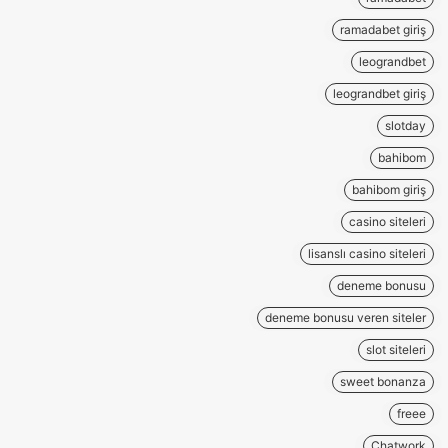
ramadabet giriş
leograndbet
leograndbet giriş
slotday
bahibom
bahibom giriş
casino siteleri
lisanslı casino siteleri
deneme bonusu
deneme bonusu veren siteler
slot siteleri
sweet bonanza
freee
Chatwork