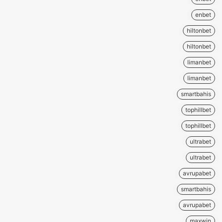
enbet
hiltonbet
hiltonbet
limanbet
limanbet
smartbahis
tophillbet
tophillbet
ultrabet
ultrabet
avrupabet
smartbahis
avrupabet
maxwin