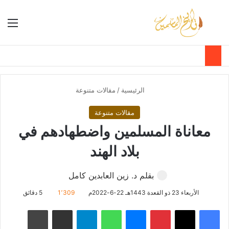
بحث عن
الق
الوضع ا
الرئيسية
/
مقالات متنوعة
مقالات متنوعة
معاناة المسلمين واضطهادهم في
بلاد الهند
بقلم د. زين العابدين كامل
الأربعاء 23 ذو القعدة 1443هـ 22-6-2022م
1٬309
5 دقائق
فيسبوك
‫X
بينتيريست
ماسنجر
واتساب
تيلقرام
مشاركة عبر البريد
طباعة