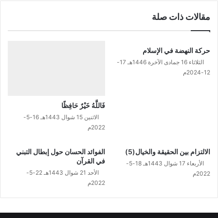
ة
ل
مقالات ذات صلة
ع
ب
ب
ن
ر
ف
ا
س
حركة النهضة في الإسلام
ل
ه
الثلاثاء 16 جمادى الآخرة 1446هـ 17-
ت
ف
12-2024م
ا
ي
ر
ح
ي
ج
فَاللَّهُ خَيْرٌ حَافِظًا
خ
ة
الاثنين 15 شوال 1443هـ 16-5-
ا
2022م
ل
و
د
الالتزام بين الحقيقة والخيال(5)
الفوائد الحسان حول إبطال التبني
في القرآن
ا
الأربعاء 17 شوال 1443هـ 18-5-
ع
الأحد 21 شوال 1443هـ 22-5-
2022م
2022م