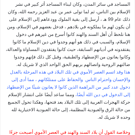
المساجد في سائر المدن، وكان لبناء المساجد أثر كبير في نشر
الإسلام بين الناس، ثم لما تولى عمر بن عبد العزيز رحمه الله، وكان
ذلك عام 99 هـ ، أرسل إلى بقية الملوك وودعاهم إلى الإسلام على
أن يكون لهم ما يملكونه في بلادهم ، فدخل بعضهم في الإسلام، ومن
هنا نلحظ أن أهل السند والهند كانوا أسرع من غيرهم في دخول
الإسلام، والسبب في ذلك هو أنهم وجدوا في دين الإسلام ما كانوا
يفتقدونه في أديانهم السابقة، حيث كانوا يفتقدون المساواة والعدالة،
وكانوا يعانون من الإضطهاد والطبقية، وقبل كل ذلك فإنهم وجدوا
ضالتهم الروحية واتصالهم بربهم الحق الواحد الذي لا شريك له.
هذا وقد اتسم العصر الأموي في تلك البلاد في هذه المرحلة بالعدل
والإحسان واحترام الناس والحفاظ على ممتلكاتهم ، مما أدى إلى
دخول عدد كبير من البراهمة الذين كانوا لا يعانون شيئًا من الإضطهاد
إلى الدخول في دين الله أيضًا،
ومما ساعد أيضًا على انتشار الإسلام
حركة الهجرات العربية إلى تلك البلاد بعد فتحها، وهكذا تحول الجميع
من حالة الرق والعبودية المظلمة، إلى حالة العبودية الاختيارية لله
وحده لا شريك له.
وخلاصة القول أن بلاد السند والهند في العصر الأموي أصبحت جزءًا