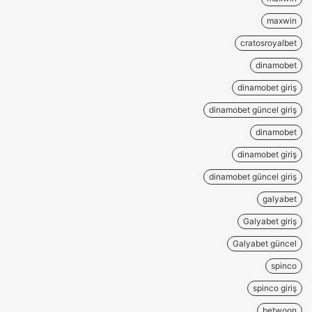
maxwin
cratosroyalbet
dinamobet
dinamobet giriş
dinamobet güncel giriş
dinamobet
dinamobet giriş
dinamobet güncel giriş
galyabet
Galyabet giriş
Galyabet güncel
spinco
spinco giriş
betwoon