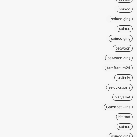
spinco
spinco giriş
spinco
spinco giriş
betwoon
betwoon giriş
taraftarium24
justin tv
selcuksports
Galyabet
Galyabet Giris
hititbet
spinco
spinco giriş