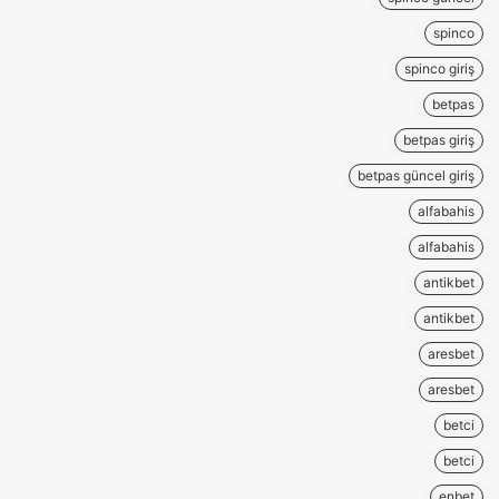
spinco
spinco giriş
betpas
betpas giriş
betpas güncel giriş
alfabahis
alfabahis
antikbet
antikbet
aresbet
aresbet
betci
betci
enbet