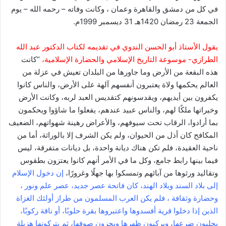
في كل من دمشق والقاهرة وعمان ، وكانت وفاته – رحمه الله – يوم
الجمعة 23 رمضان 1420هـ 31 ديسمبر 1999م.
يقول الأستاذ أبو الحسن الندوي في تقديمه لكتاب الدكتور عبد الله
الطرازي- موسوعة التاريخ الإسلامي والحضارة الإسلامية،
“كانت
هذه البقعة من الأرض وما جاورها من البلدان تعيش في عزلة من
العالم يحكمها ولاة يعتبرون أنفسهم آلهة على الأرض، والناس كانوا
يكفرون بين أيديهم، ويقدسونهم كتقديس العبد لربه، وكانت الأرض
وخيراتها ملكًا لهم، والناس عبيد عندهم، يفعلوا ما شاؤوا ويحكمون
بما أرادوا، الرقاب تحت سيوفهم، والأعراض رهينة شهواتهم، الضعيف
المكافح كان أذل من الحيوان، ولم يكن الشرف إلا بالوراثة، أما من
ناحية العقيدة، فلم تكن هناك ديانة واحدة، بل ديانات متفرقة، ليس
فيما بينها رابط جامع، وكل ما في الأمر أنهم كانوا يعتزون بطقوس
وتقاليد ورثوها من آبائهم وتمسكوا بها جهلًا وغرورًا،
إن دخول الإسلام
إلى بلاد السند وبلاد الهند، كان فاتحة عصر جديد، عصر علم ونور ،
وحضارة وثقافة ، فلم يكن العرب المسلمون من طراز أولئك الغزاة
الذين إذا دخلوا قرية أفسدوها واعتبروها بقرة حلوبًا، أو ناقة ركوبًا،
يحلبون ضرعها، ويركبون ظهرها ويجزون صوفها، ثم يتركونها هزيلة