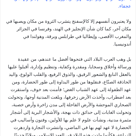
عجفاء.
ولا يعتبرون أنفسهم إلا كالإسفنج يتشرب الثروة من مكان ويصبها في
مكان آخر، كما كان شأن الإنجليز في الهند، وفرنسا في الجزائر
والمغرب الأقصى، وإيطاليا في طرابلس وبرقة، وهولندا في
أندونيسيا.
بل وهب العرب البلاد التي فتحوها أفضل ما عندهم، من عقيدة
ورسالة وأخلاق وسجايا، ومقدرة وكفاية، وتنظيم وإدارة، أقبلوا عليها
بالعقل النابغ والشعور الرقيق، والذوق الرفيع، والقلب الولوع، واليد
الحاذقة الصنّاع، فنقلوها من طور البداوة إلى طور الحضارة، ومن
عهد الطفولة إلى عهد الشباب الغض؛ فأمنت بعد خوف، واستقرت
بعد اضطراب، وأخذت الأرض زخرفها، وبلغت المدنية أوجها، وتحولت
الصحاري الموحشة والأرض القاحلة إلى مدن زاخرة وأرض خصبة،
وتحولت الغابات إلى حدائق ذات بهجة، والأشجار البرية إلى أشجار
مثمرة مدنية، ونشأت علوم لا علم بها للأولين، وفنون وأساليب في
الحضارة لا عهد لهم بها في الماضي، وانتشرت التجارة وازدهرت
الزراعة، فكأنما ولدت هذه البلاد في العهد الإسلامي ميلادًا جديدًا