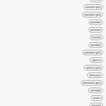
ikimisli giriş
perabet giriş
perabet
perabet
ikimisli
perabet
perabet giriş
spinco
spinco giriş
betwoon
betwoon giriş
sahabet
onwin
tipobet