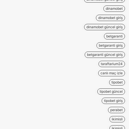
dinamobet
dinamobet giriş
dinamobet güncel giriş
betgaranti
betgaranti giriş
betgaranti güncel giriş
taraftarium24
canlı maç izle
tipobet
tipobet güncel
tipobet giriş
perabet
ikimisli
ikimisli