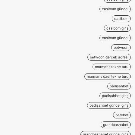
casibom güncel
casibom
casibom giriş
casibom güncel
betwoon
betwoon gerçek adresi
marmaris tekne turu
marmaris özel tekne turu
padişahbet
padişahbet giriş
padişahbet güncel giriş
betebet
grandpashabet
grandpashabet güncel giriş