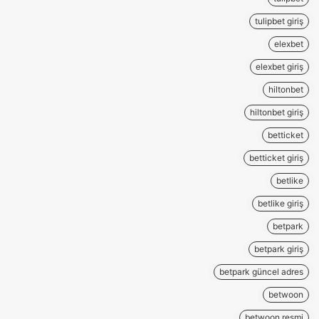
tulipbet giriş
elexbet
elexbet giriş
hiltonbet
hiltonbet giriş
betticket
betticket giriş
betlike
betlike giriş
betpark
betpark giriş
betpark güncel adres
betwoon
betwoon resmi