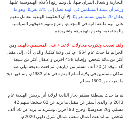
التجارية وإشعال النيران فيها، بل ويتم رفع الأعلام الهندوسية عليها.
ورغم أن نسبة المسلمين في الهند تصل إلى 15% تقريبًا، وهو ما
يعادل 20 مليون نسمة تقر يبًا،
إلا أن الحكومة الهندية تتعامل معهم
على أنهم طبقة ثانية في المجتمع، وتنزع منهم حقوقهم السياسية
والمجتمعية، وتقوم بتهجيرهم وتشريدهم.
ولقد تعددت وتكررت محاولات الاعتداء على المسلمين بالهند،
ومن
الجرائم ما حدث عام 1964 م، في ولاية كلكتا، والذي أدّی إلى مقتل
أكثر من مائة شخص، وإصابة 438 آخرين واعتقال أكثر من سبعة
ألف. وقد فرّ 70 ألف مسلم من ديارهم، ثم قعت مذبحة نيلي ضد
سكان مسلمين في ولاية أسام الهندية في عام 1983م، وتم فيها ذبح
ما يقرب من 1800 مسلم.
ثم ما حدث بمنطقة مظفر نجار التابعة لولاية أتر برديش الهندية عام
2013 م، والذي أسفر عن مقتل ما يزيد عن 62 شخصًا بينهم 42
مسلم، و20 هندوسيًا، وجرح 93 آخرين، وتشريد ما يزيد عن 50 ألف
شخص. ثم اندلعت أعمال شغب شمال شرق دلهي 2020م.