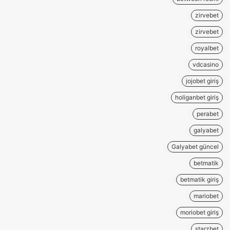
zirvebet
zirvebet
royalbet
vdcasino
jojobet giriş
holiganbet giriş
perabet
galyabet
Galyabet güncel
betmatik
betmatik giriş
mariobet
moriobet giriş
starzbet