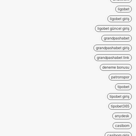
ligobet
ligobet giriş
ligobet güncel giriş
grandpashabet
grandpashabet giriş
grandpashabet link
deneme bonusu
patronspor
tipobet
tipobet giriş
tipobet365
anydesk
casibom
casibom giriş