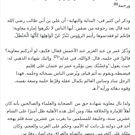
)
6
(
ورحمة
.
وذكر ابن كثير فى- البداية والنهاية- أن علي بن أبي طالب رضي الله
عنه قال بعد رجوعه من صفين: أيها الناس لا تكرهوا إمارة معاوية؛
فإنكم لو فقدتموها رأيتم الرؤوس تَنْدُرُ عَنْ كَوَاهِلِهَا كَأَنَّهَا الْحَنْظَلُ.
وذُكِرَ عمر بن عبد العزيز عند الأعمش فقال: فكيف لو أدركتم معاوية؟
)
7
(
قالوا: في حلمه، قال: لاوالله، في عدله”
. وإليك شهادة الذهبي له:
حيث يقول:”وحَسْبُك بمن يؤمِّره عمر ثم عثمان على إقليم
فيضبطه،ويقوم به أتم قيام، ويُرضي الناس بسخائه وحلمه، فهذا
الرجل ساد وساس العالم بكمال عقله وفَرْط حلمه وسعة نفسه،
وقوه دهائه ورأيه”أ.هـ
ولذا نال معاوية شهادة حق من الصحابة والعلماء والصالحين بأنه كان
أهلاً للإمارة والخلافة معًا، ومن أجل هذه الأهلية ظل أميرًا على الشام
عشرين سنة، وخليفة للمسلمين ما يقرب من عشرين سنة فلم يهجه
أحد في دولته بل دانت له الأمم، وحكم على العرب والعجم، وكان
ملكه على الحرمين ومصر والشام والعراق وخراسان وفارس