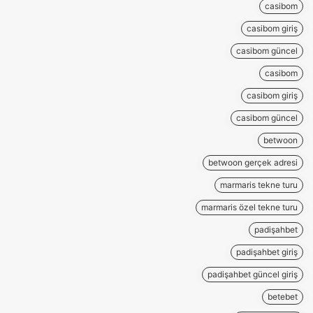
casibom
casibom giriş
casibom güncel
casibom
casibom giriş
casibom güncel
betwoon
betwoon gerçek adresi
marmaris tekne turu
marmaris özel tekne turu
padişahbet
padişahbet giriş
padişahbet güncel giriş
betebet