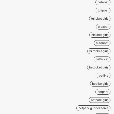
betebet
tulipbet
tulipbet giriş
elexbet
elexbet giriş
hiltonbet
hiltonbet giriş
betticket
betticket giriş
betlike
betlike giriş
betpark
betpark giriş
betpark güncel adres