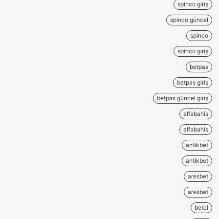
spinco giriş
spinco güncel
spinco
spinco giriş
betpas
betpas giriş
betpas güncel giriş
alfabahis
alfabahis
antikbet
antikbet
aresbet
aresbet
betci