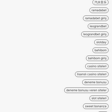
汽水音乐
ramadabet
ramadabet giriş
leograndbet
leograndbet giriş
slotday
bahibom
bahibom giriş
casino siteleri
lisanslı casino siteleri
deneme bonusu
deneme bonusu veren siteler
slot siteleri
sweet bonanza