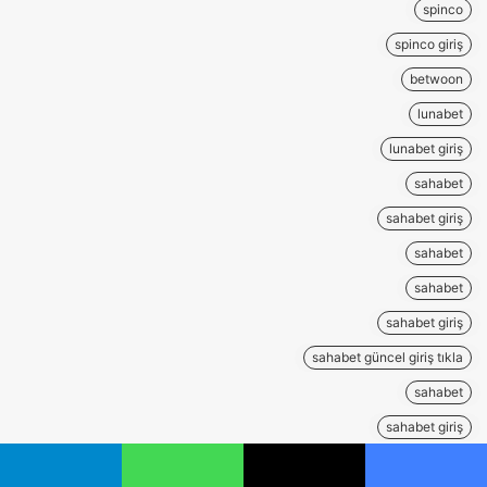
spinco
spinco giriş
betwoon
lunabet
lunabet giriş
sahabet
sahabet giriş
sahabet
sahabet
sahabet giriş
sahabet güncel giriş tıkla
sahabet
sahabet giriş
sahabet güncel
يسبوك
‫X
واتساب
تيلقرام