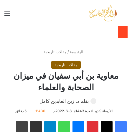
بحث عن
الق
الوضع ا
الرئيسية
/
مقالات تاريخية
مقالات تاريخية
معاوية بن أبي سفيان في ميزان
الصحابة والعلماء
بقلم د. زين العابدين كامل
الأربعاء 9 ذو القعدة 1443هـ 8-6-2022م
1٬430
5 دقائق
فيسبوك
‫X
بينتيريست
ماسنجر
واتساب
تيلقرام
مشاركة عبر البريد
طباعة