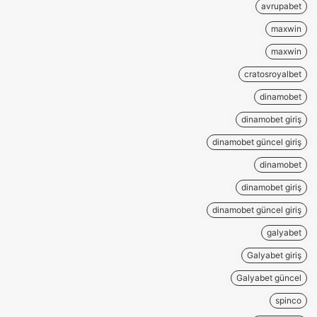
avrupabet
maxwin
maxwin
cratosroyalbet
dinamobet
dinamobet giriş
dinamobet güncel giriş
dinamobet
dinamobet giriş
dinamobet güncel giriş
galyabet
Galyabet giriş
Galyabet güncel
spinco