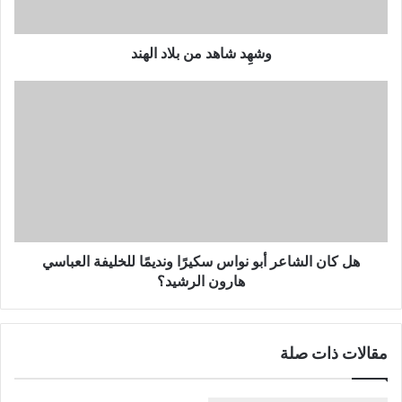
وشهِد شاهد من بلاد الهند
هل
كان
الشاعر
أبو
نواس
سكيرًا
ونديمًا
للخليفة
العباسي
هارون
هل كان الشاعر أبو نواس سكيرًا ونديمًا للخليفة العباسي
الرشيد؟
هارون الرشيد؟
مقالات ذات صلة