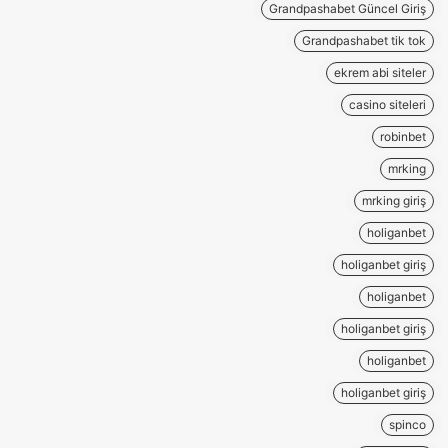
Grandpashabet Güncel Giriş
Grandpashabet tik tok
ekrem abi siteler
casino siteleri
robinbet
mrking
mrking giriş
holiganbet
holiganbet giriş
holiganbet
holiganbet giriş
holiganbet
holiganbet giriş
spinco