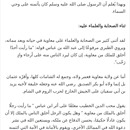
وبهذا يُعلم أن الرسول صلى الله عليه وسلم كان يأتمنه على وحي
السماء.
ثناء الصحابة والعلماء عليه:
لقد أثنى كثير من الصحابة والعلماء على معاوية في حياته وبعد مماته،
ويروي الطبري مرفوعًا إلى عبد الله بن عباس قوله: “ما رأيت أحدًا
أخلق للملك من معاوية، إن كان ليرد الناس منه على أرجاء وادٍ
رَحْب”.
أما عن ولاية معاوية فعمر ولاه، وجمع له الشامات كلها، وأقرّه عثمان
بل إنما ولاه أبو بكر الصديق رضي الله عنه وجعله خليفة لأخيه يزيد
بن أبي سفيان على الجيش الخارج لحرب الروم في الشام.
يقول محب الدين الخطيب معلقًا على أثر ابن عباس ” ما رأيت رجلًا
أخلق بالملك من معاوية ” وهل يكون الرجل أخلق الناس بالملك إلا أن
يكون عادلًا حكيمًا، يحسن الدفاع عن ملكه، ويستعين الله في نشر
دعوة الله في الممالك الأخرى، ويقوم بالأمانة في الأمة التي ائتمنه