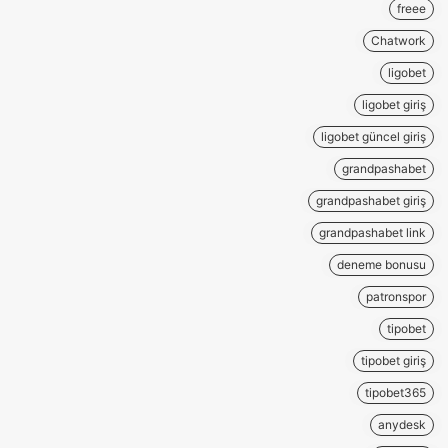
freee
Chatwork
ligobet
ligobet giriş
ligobet güncel giriş
grandpashabet
grandpashabet giriş
grandpashabet link
deneme bonusu
patronspor
tipobet
tipobet giriş
tipobet365
anydesk