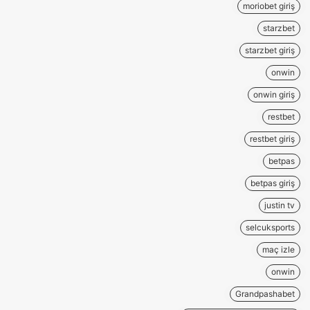
moriobet giriş
starzbet
starzbet giriş
onwin
onwin giriş
restbet
restbet giriş
betpas
betpas giriş
justin tv
selcuksports
maç izle
onwin
Grandpashabet