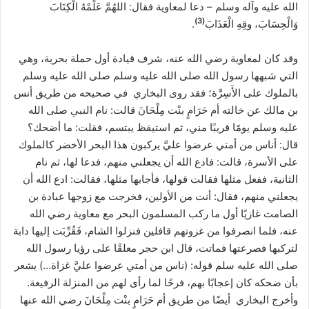
الله عليه وآله وسلم – دعا لمعاوية فقال: اللهُمَّ عَلِّمْهُ الْكِتَابَ
)
3
(
وَالْحِسَابَ، وقِهِ الْعَذَابَ
.
وقد كان لمعاوية رضي الله عنه، شرف قيادة أول حملة بحرية، وهي
التي شبهها رسول الله صلى الله عليه وسلم صلى الله عليه وسلم
بالملوك على الأَسِرَّة؛ فقد روى البخاري في صحيحه من طريق أنس
بن مالك عن خالته أم حَرَامٍ بنْت مِلْحَانَ قالت: نام النبي صلى الله
عليه وسلم يومًا قريبًا مني، ثم استيقظ يبتسم، فقلت: ما أضحك؟
قال: أناس من أمتي عرضوا عليَّ يركبون هذا البحر الأخضر كالملوك
على الأسرة، قالت: فادع الله أن يجعلني منهم، فدعا لها، ثم نام
الثانية، ففعل مثلها فقالت قولها، فأجابها مثلها، فقالت: ادع الله أن
يجعلني منهم، فقال: أنت من الأولين، فخرجت مع زوجها عبادة بن
الصامت غازيًا أول ما ركب المسلمون البحر مع معاوية رضي الله
عنه، فلما انصرفوا من غزوتهم قافلين فنزلوا الشام، فَقُرِّبَت إليها دابة
لتركبها فصرعتها فماتت، قال ابن حجر معلقًا على رؤيا رسول الله
صلى الله عليه سلم قوله: (ناس من أمتي عرضوا عليَّ غزاة…) يشعر
بأن ضحكه كان إعجابًا بهم، فرحًا لما رأى لهم من المنزلة الرفيعة.
وأخرج البخاري أيضًا من طريق أم حَرَامٍ بنْت مِلْحَانَ رضي الله عنها