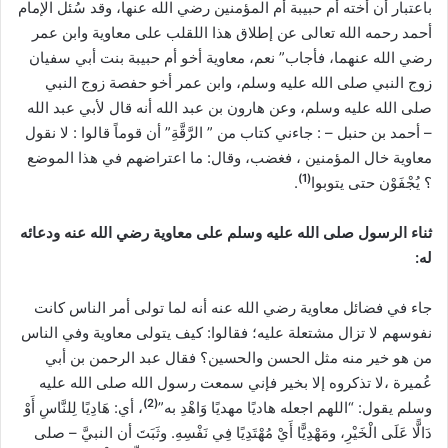
باعتبار أن أخته أم حبيبة أم المؤمنين رضي الله عنها، وقد سُئل الإمام
أحمد رحمه الله تعالى عن إطلاق هذا اللقلب على معاوية وابن عمر
رضي الله عنهما، فأجاب” نعم، معاوية أخو أم حبيبة بنت أبي سفيان
زوج النبي صلى الله عليه وسلم، وابن عمر أخو حفصة زوج النبي
صلى الله عليه وسلم، وعن هارون بن عبد الله أنه قال لأبي عبد الله
– أحمد بن حنبل – : جاءني كتاب من ” الرَّقَّةِ” أن قوماً قالوا : لا نقول
معاوية خال المؤمنين ، فغضب، وقال: ما اعتراضهم في هذا الموضع
)
1
(
؟ يُجْفَوْن حتى يتوبوا
.
ثناء الرسول صلى الله عليه وسلم على معاوية رضي الله عنه ودعائه
له:
جاء في فضائل معاوية رضي الله عنه أنه لما تولى أمر الناس كانت
نفوسهم لا تزال مشتعلة عليه؛ فقالوا: كيف يتولى معاوية وفي الناس
من هو خير منه مثل الحسن والحسين؟ فقال عبد الرحمن بن أبي
عُميرة ،لا تذكروه إلا بخير فإني سمعت رسول الله صلى الله عليه
)
2
(
وسلم يقول: “اللهم اجعله هاديًا مهديًا وَاهْدِ به”
، أي: هَادِيًا لِلنَّاسِ أَوْ
دَالًّا عَلَى الْخَيْرِ، ومَهْدِيًّا أَيْ مُهْتَدِيًا فِي نَفْسِهِ. وثَبَتَ أن النبيَّ – صلى