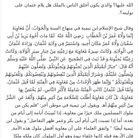
الله عليها؟ والذي يكون أخلق الناس بالملك هل يلام عثمان على
توليته؟.
وقال شيخ الإسلام ابن تيمية في منهاج السنة والْجَوَابُ: أَنَّ مُعَاوِيَةَ
إِنَّمَا وَلَّاهُ عُمَرُ بْنُ الْخَطَّابِ رَضِيَ اللَّهُ عَنْهُ لَمَّا مَاتَ أَخُوهُ يَزِيدُ بْنُ أَبِي
سُفْيَانَ وَلَّاهُ عُمَرُ مَكَانَ أَخِيهِ. وَاسْتَمَرَّ فِي وِلَايَةِ عُثْمَانَ، وَزَادَهُ عُثْمَانُ
فِي الْوِلَايَةِ. وَكَانَتْ سِيرَةُ مُعَاوِيَةَ مَعَ رَعِيَّتِهِ مِنْ خِيَارِ سِيَرِ الْوُلَاةِ، وَكَانَتْ
رَعِيَّتُهُ يُحِبُّونَهُ.وَ قَدْ ثَبَتَ فِي الصَّحِيحِ عَنِ النَّبِيِّ صَلَّى اللَّهُ عَلَيْهِ وَسَلَّمَ
أَنَّهُ قَالَ: “خِيَارُ أَئِمَّتِكُمُ الَّذِينَ تُحِبُّونَهُمْ وَيُحِبُّونَكُمْ، وَتُصَلُّونَ عَلَيْهِمْ
وَيُصَلُّونَ عَلَيْكُمْ، وَشَرَارُ أَئِمَّتِكُمُ الَّذِينَ تُبْغِضُونَهُمْ وَيُبْغِضُونَكُمْ، وَتَلْعَنُونَهُمْ
وَيَلْعَنُونَكُمْ ” وَإِنَّمَا ظَهَرَ الْإِحْدَاثُ مِنْ مُعَاوِيَةَ فِي الْفِتْنَةِ لَمَّا قُتِلَ عُثْمَانُ،
وَلَمَّا قُتِلَ عُثْمَانُ كَانْتِ الْفِتْنَةُ شَامِلَةً لِأَكْثَرِ النَّاسِ، لَمْ يَخْتَصَّ بِهَا
مُعَاوِيَةُ، بَلْ كَانَ مُعَاوِيَةُ أَطْلَبَ لِلسَّلَامَةِ مِنْ كَثِيرٍ مِنْهُمْ، وَأَبْعَدَ عَنِ الشَّرِّ
مِنْ كَثِيرٍ مِنْهُمْ.أهـ ويقول ابن تيمية في موطن آخر: “فلم يكن من
ملوك المسلمين ملك خيرًا من معاوية، إذا نُسِبَتْ أيامه إلى أيام من
بعده، أما إذا نسبت إلى أيام أبى بكر وعمر ظهر التفاضل” و يقول ابن
تيمية أيضًا: ” واتفق العلماء على أن معاوية أفضل ملوك هذه الأمة,
فإن الأربعة قبله كانوا خلفاء نبوة وهو أول الملوك, كان ملكه ملكا