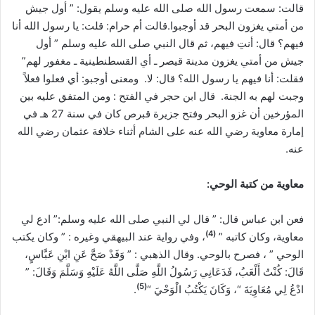
قالت: سمعت رسول الله صلى الله عليه وسلم يقول: ” أول جيش
من أمتي يغزون البحر قد أوجبوا.قالت أم حرام: قلت: يا رسول الله أنا
فيهم؟ قال: أنتِ فيهم، ثم قال النبي صلى الله عليه وسلم ” أول
جيش من أمتي يغزون مدينة قيصر ـ أي القسطنطينية ـ مغفور لهم”
فقلت: أنا فيهم يا رسول الله؟ قال: لا. ومعنى أوجبو: أي فعلوا فعلاً
وجبت لهم به الجنة. قال ابن حجر في الفتح : ومن المتفق عليه بين
المؤرخين أن غزو البحر وفتح جزيرة قبرص كان في سنة 27 هـ في
إمارة معاوية رضي الله عنه على الشام أثناء خلافة عثمان رضي الله
عنه.
معاوية من كتبة الوحي:
فعن ابن عباس قال: ” قال لي النبي صلى الله عليه وسلم:” ادع لي
)
4
(
معاوية، وكان كاتبه ”
، وفي رواية عند البيهقي وغيره : ” وكان يكتب
الوحي ” ، فصرح بالوحي. وقال الذهبي : ” وَقَدْ صَحَّ عَنِ ابْنِ عَبَّاسٍ،
قَالَ: كُنْتُ أَلْعَبُ، فَدَعَانِي رَسُولُ اللَّهِ صَلَّى اللَّهُ عَلَيْهِ وَسَلَّمَ وَقَالَ: ”
)
5
(
ادْعُ لِي مُعَاوِيَةَ “، وَكَانَ يَكْتُبُ الْوَحْيَ “
.