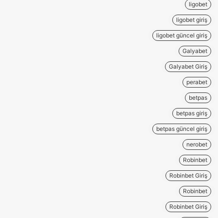
ligobet
ligobet giriş
ligobet güncel giriş
Galyabet
Galyabet Giriş
perabet
betpas
betpas giriş
betpas güncel giriş
nerobet
Robinbet
Robinbet Giriş
Robinbet
Robinbet Giriş