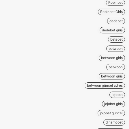
Robinbet
Robinbet Giriş
dedebet
dedebet giriş
betebet
betwoon
betwoon giriş
betwoon
betwoon giriş
betwoon güncel adres
jojobet
jojobet giriş
jojobet güncel
dinamobet