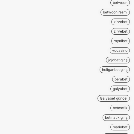
betwoon
betwoon resmi
zirvebet
zirvebet
royalbet
vdcasino
jojobet giriş
holiganbet giriş
perabet
galyabet
Galyabet güncel
betmatik
betmatik giriş
mariobet