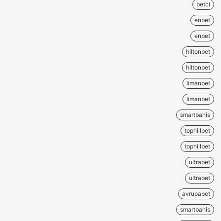
betci
enbet
enbet
hiltonbet
hiltonbet
limanbet
limanbet
smartbahis
tophillbet
tophillbet
ultrabet
ultrabet
avrupabet
smartbahis