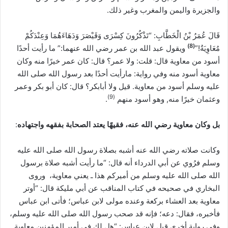
والجزيرة واليمن والمغرب وغير ذلك.
قَالَ عُمَرُ بْنُ الْخَطَّابِ: “تَذْكُرُونَ كِسْرَى وَقَيْصَرَ وَدَهَاءَهُمَا وَعِنْدَكُمْ
)
8
(
مُعَاوِيَةُ!”
ويقول عبد الله بن عمر رضي الله عنهما:” ما رأيت أحدًا
أسود من معاوية قال: قلت: ولا عمر؟ قال: كان عمر خيرًا منه وكان
معاوية أسود منه وفي رواية: مارأيت أحدًا بعد رسول الله صلى الله
عليه وسلم أسود من معاوية. قيل ولا أبابكر؟ قال: كان أبو بكر وعمر
)
9
(
وعثمان خيرًا منه, وهو أسود منهم
.
بل وكان معاوية رضي الله عنه، فقيهًا يعتد الصحابة بفقهه واجتهاده
:
وكانت صلاته رضي الله عنه أشبه بصلاة رسول الله صلى الله عليه
وسلم فرُوي عن أبي الدرداء أنه قال: “ما رأيت أشبه صلاة برسول
الله صلى الله عليه وسلم من أميركم هذا ـ يعني معاوية، وروى
البخاري في صحيحه في كتاب المناقب عن أبي مليكة قال: “أوتر
معاوية بعد العشاء بركعة وعنده مولى لابن عباس؛ فأتى ابن عباس
فأخبره، فقال: دعه؛ فإنه قد صحب رسول الله صلى الله عليه وسلم،
وفي رواية أخرى قيل لابن عباس: “هل لك في أمير المؤمنين معاوية