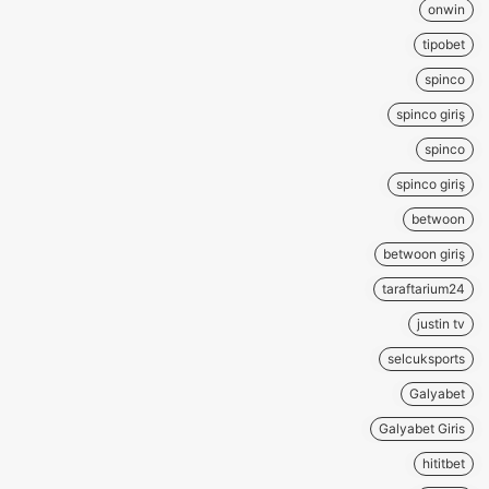
onwin
tipobet
spinco
spinco giriş
spinco
spinco giriş
betwoon
betwoon giriş
taraftarium24
justin tv
selcuksports
Galyabet
Galyabet Giris
hititbet