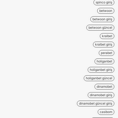
spinco giriş
betwoon
betwoon giriş
betwoon güncel
kralbet
kralbet giriş
perabet
holiganbet
holiganbet giriş
holiganbet güncel
dinamobet
dinamobet giriş
dinamobet güncel giriş
casibom