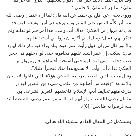
عليَّ؟! ما جرأكم عليَّ إلا حلمي!”.
وروى يحيى عن أفلح بن حميد عن أبيه قال: لما أراد عثمان رضي الله
عنه أن يكلِّم الناس على المنبر ويشاورهم في أمر توسعة المسجد،
قال له مروان بن الحكم: “فداك أبي وأمي، هذا أمر خير لو فعلته ولم
تذكر لهم، فقال: ويحك! إني أكره أن يروا أني أستبد عليهم
بالأمور.قال مروان: فهل رأيت عمر حيث بناه وزاد فيه ذكر ذلك لهم؟
قال: اسكت، إن عمر اشتد عليهم فخافوه، حتى لو أدخلهم في جحر
ضب دخلوا، وإني لنت لهم حتى أصبحت أخشاهم. قال مروان بن
الحكم: فداك أبي وأمي لا يسمع هذا منك فيجترأ عليك”.
وقال محب الدين الخطيب رحمه الله عن هؤلاء الذين قابلوا الإحسان
بالإساءة: “وفيهم مَن أصابهم مِن عثمان شيء مِن التعزير لبوادر
بدرتْ منهم تخالِف أدب الإسلام؛ فأغضبهم التعزير الشرعي مِن
عثمان رضي الله عنه، ولو أنهم قد نالهم مِن عمر رضي الله عنه أشد
منه لرضوا به طائعين”([6]).
ونستكمل في المقال القادم بمشيئة الله تعالى.