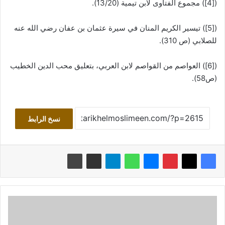
([4]) مجموع الفتاوى لابن تيمية (13/20).
([5]) تيسير الكريم المنان في سيرة عثمان بن عفان رضي الله عنه
للصلابي (ص 310).
([6]) العواصم من القواصم لابن العربي، بتعليق محب الدين الخطيب
(ص58).
نسخ الرابط
نفض
الغبار
عن