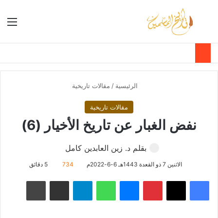
بحث عن
الق
الوضع ا
الرئيسية
/
مقالات تاريخية
مقالات تاريخية
نفض الغبار عن تاريخ الأخيار (6)
بقلم د. زين العابدين كامل
الاثنين 7 ذو القعدة 1443هـ 6-6-2022م
734
5 دقائق
فيسبوك
‫X
بينتيريست
ماسنجر
واتساب
تيلقرام
مشاركة عبر البريد
طباعة