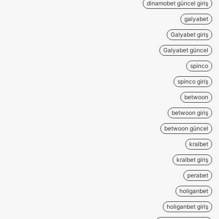
dinamobet güncel giriş
galyabet
Galyabet giriş
Galyabet güncel
spinco
spinco giriş
betwoon
betwoon giriş
betwoon güncel
kralbet
kralbet giriş
perabet
holiganbet
holiganbet giriş