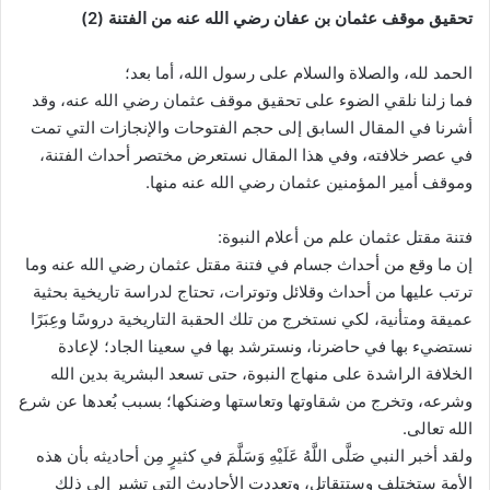
تحقيق موقف عثمان بن عفان رضي الله عنه من الفتنة (2)
الحمد لله، والصلاة والسلام على رسول الله، أما بعد؛
فما زلنا نلقي الضوء على تحقيق موقف عثمان رضي الله عنه، وقد
أشرنا في المقال السابق إلى حجم الفتوحات والإنجازات التي تمت
في عصر خلافته، وفي هذا المقال نستعرض مختصر أحداث الفتنة،
وموقف أمير المؤمنين عثمان رضي الله عنه منها.
فتنة مقتل عثمان علم من أعلام النبوة:
إن ما وقع من أحداث جسام في فتنة مقتل عثمان رضي الله عنه وما
ترتب عليها من أحداث وقلائل وتوترات، تحتاج لدراسة تاريخية بحثية
عميقة ومتأنية، لكي نستخرج من تلك الحقبة التاريخية دروسًا وعِبَرًا
نستضيء بها في حاضرنا، ونسترشد بها في سعينا الجاد؛ لإعادة
الخلافة الراشدة على منهاج النبوة، حتى تسعد البشرية بدين الله
وشرعه، وتخرج من شقاوتها وتعاستها وضنكها؛ بسبب بُعدها عن شرع
الله تعالى.
ولقد أخبر النبي صَلَّى اللَّهُ عَلَيْهِ وَسَلَّمَ في كثيرٍ مِن أحاديثه بأن هذه
الأمة ستختلف وستتقاتل، وتعددت الأحاديث التي تشير إلى ذلك