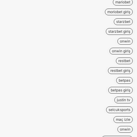
mariobet
moriobet giriş
starzbet
starzbet giriş
onwin
onwin giriş
restbet
restbet giriş
betpas
betpas giriş
justin tv
selcuksports
maç izle
onwin