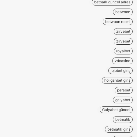
betpark güncel adres
betwoon
betwoon resmi
zirvebet
zirvebet
royalbet
vdcasino
jojobet giriş
holiganbet giriş
perabet
galyabet
Galyabet güncel
betmatik
betmatik giriş