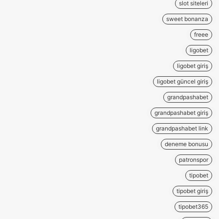
slot siteleri
sweet bonanza
freee
ligobet
ligobet giriş
ligobet güncel giriş
grandpashabet
grandpashabet giriş
grandpashabet link
deneme bonusu
patronspor
tipobet
tipobet giriş
tipobet365