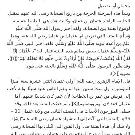
بإجمالٍ أو بتفصيلٍ.
وتبدأ هذه المرحلة الحرجة مِن تاريخ الصحابة رضي الله عنهم بمقتل
الخليفة الراشد عثمان بن عفان، وكانت هذه هي البداية الحقيقية
لوقوع الفتنة بين الصحابة، ولقد أخبر رسول الله صَلَّى اللَّهُ عَلَيْهِ
وَسَلَّمَ بالفتنة التي تعرض لها عثمان بن عفان رضي الله عنه، وهذا
عَلَمٌ مِن أعلام نبوته صَلَّى اللَّهُ عَلَيْهِ وَسَلَّمَ، فلقد أخبر النبي صَلَّى اللَّهُ
عَلَيْهِ وَسَلَّمَ عثمان ببعض معالم هذه الفتنة فقال له: “يَا عُثْمَانُ إِنَّهُ
لَعَلَّ اللَّهَ يُقَمِّصُكَ قَمِيصًا، فَإِنْ أَرَادُوكَ عَلَى خَلْعِهِ فَلَا تَخْلَعْهُ لَهُمْ”([1])،
وقد بشَّره الرسول صَلَّى اللَّهُ عَلَيْهِ وَسَلَّمَ بالجنة على بلوى
تصيبه([2]).
قال الإمام الزهري رحمه الله: “ولي عثمان اثنتي عشرة سنة أميرًا
للمؤمنين، أول ست سنين منها لم ينقم الناس عليه شيئًا، وإنه لأحب
إلى قريش من عمر بن الخطاب؛ لأن عمر كان شديدًا عليهم، أما
عثمان فقد لان لهم ووصلهم([3])، ثم حدثت الفتنة بعد ذلك، وقد
سمَّى المؤرخون الأحداث في النصف الثاني من ولاية عثمان 30 –
35هـ (الفتنة) التي أدَّت إلى استشهاد عثمان رضي الله عنه”([4]).
ولا شك أن هذه الفتنة هي أول الفتن التي ابُتلي بها الصحابة رضي
الله عنهم، يوم أن خرج المنافقون على عثمان بن عفان رضي الله