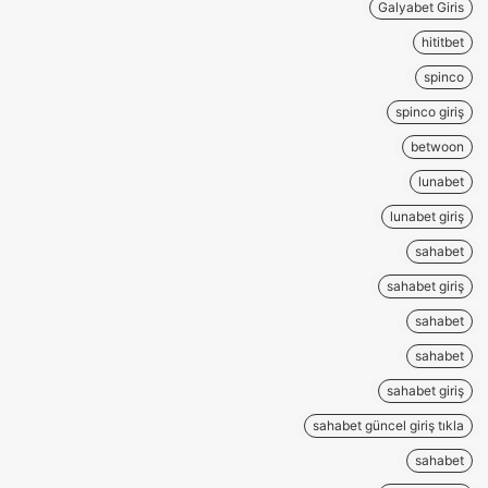
Galyabet Giris
hititbet
spinco
spinco giriş
betwoon
lunabet
lunabet giriş
sahabet
sahabet giriş
sahabet
sahabet
sahabet giriş
sahabet güncel giriş tıkla
sahabet