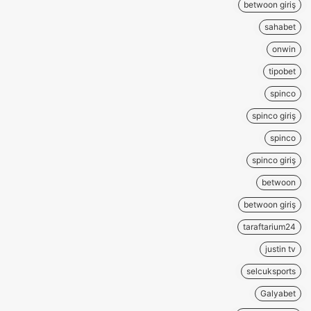
betwoon giriş
sahabet
onwin
tipobet
spinco
spinco giriş
spinco
spinco giriş
betwoon
betwoon giriş
taraftarium24
justin tv
selcuksports
Galyabet