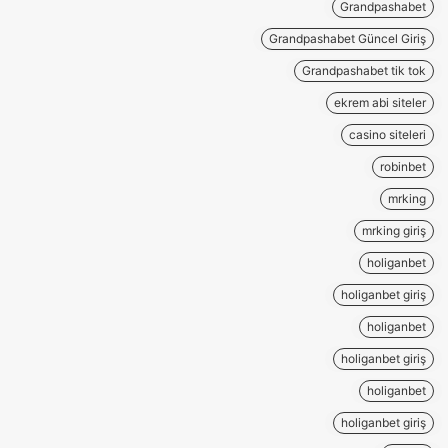
Grandpashabet
Grandpashabet Güncel Giriş
Grandpashabet tik tok
ekrem abi siteler
casino siteleri
robinbet
mrking
mrking giriş
holiganbet
holiganbet giriş
holiganbet
holiganbet giriş
holiganbet
holiganbet giriş