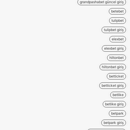
grandpashabet güncel giriş
betebet
tulipbet
tulipbet giriş
elexbet
elexbet giriş
hiltonbet
hiltonbet giriş
betticket
betticket giriş
betlike
betlike giriş
betpark
betpark giriş