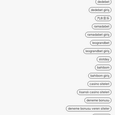
dedebet
dedebet giriş
汽水音乐
ramadabet
ramadabet giriş
leograndbet
leograndbet giriş
slotday
bahibom
bahibom giriş
casino siteleri
lisanslı casino siteleri
deneme bonusu
deneme bonusu veren siteler