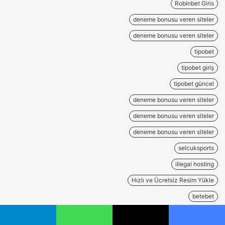
Robinbet Giris
deneme bonusu veren siteler
deneme bonusu veren siteler
tipobet
tipobet giriş
tipobet güncel
deneme bonusu veren siteler
deneme bonusu veren siteler
deneme bonusu veren siteler
selcuksports
illegal hosting
Hızlı ve Ücretsiz Resim Yükle
betebet
robinbet
يسبوك
‫X
واتساب
تيلقرام