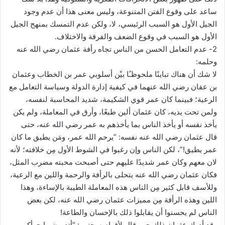
ساعد على وقوع الفتن المتنوعة، وليس معنى هذا أن عدم وجود
الجيل الأول هو السبب الرئيسي، لا، ولكن عدم التمسك بمنهج الجيل
الأول هو السبب في وقوع الضعف والفرقة والاختلاف.
2- عدم التعامل الحسن من الناس تجاه رأفة عثمان رضي الله عنه
وحلمه:
لا شك أن هناك تباينًا ملحوظـًا بيْن أسلوبي عمر بن الخطاب وعثمان
بن عفان رضي الله عنهما في كيفية إدارة الدولة وسياسة التعامل مع
الرعية؛ فبينما كان عمر قوي الشكيمة، شديد المحاسبة لنفسه،
ولمن تحت يديه، كان عثمان ألين طبعًا، وأرق في المعاملة، ولم يكن
يأخذ نفسه أو يأخذ الناس بما يأخذهم به عمر رضي الله عنه، حتى
قال عثمان رضي الله عنه نفسه: “يرحم الله عمر، ومَن يطيق ما كان
عمر يطيق!”، لكن الناس وإن رغبوا في الشوط الأول مِن خلافته؛ لأنه
لان معهم وكان عمر شديدًا عليهم حتى أصبحت محبته مضرب المثل،
فكان عثمان رضي الله عنه يتحلى بالرأفة والرحمة واللين مع الرعية،
وللأسف قابل كثير مِن الناس هذه المعاملة الطيبة بالإساءة، وهذا
اللين وهذه الرأفة مِن مميزات عثمان رضي الله عنه، لكن بعض
الناس لم يحسنوا أن يقابلوا ذلك بالإحسان والطاعة!
وقد أدرك عثمان ذلك حين قال لأقوام سجنهم: “أتدرون ما جرأكم