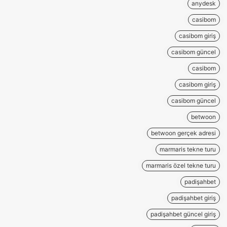
anydesk
casibom
casibom giriş
casibom güncel
casibom
casibom giriş
casibom güncel
betwoon
betwoon gerçek adresi
marmaris tekne turu
marmaris özel tekne turu
padişahbet
padişahbet giriş
padişahbet güncel giriş