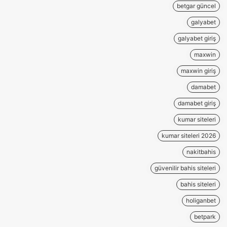
betgar güncel
galyabet
galyabet giriş
maxwin
maxwin giriş
damabet
damabet giriş
kumar siteleri
kumar siteleri 2026
nakitbahis
güvenilir bahis siteleri
bahis siteleri
holiganbet
betpark