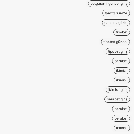
betgaranti güncel giriş
taraftarium24
canlı maç izle
tipobet
tipobet güncel
tipobet giriş
perabet
ikimisli
ikimisli
ikimisli giriş
perabet giriş
perabet
perabet
ikimisli