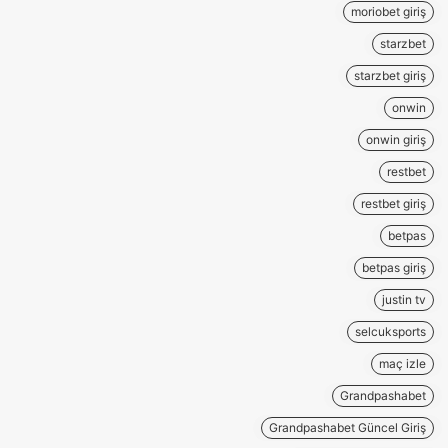
moriobet giriş
starzbet
starzbet giriş
onwin
onwin giriş
restbet
restbet giriş
betpas
betpas giriş
justin tv
selcuksports
maç izle
Grandpashabet
Grandpashabet Güncel Giriş