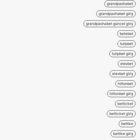
grandpashabet
grandpashabet giriş
grandpashabet güncel giriş
betebet
tulipbet
tulipbet giriş
elexbet
elexbet giriş
hiltonbet
hiltonbet giriş
betticket
betticket giriş
betlike
betlike giriş