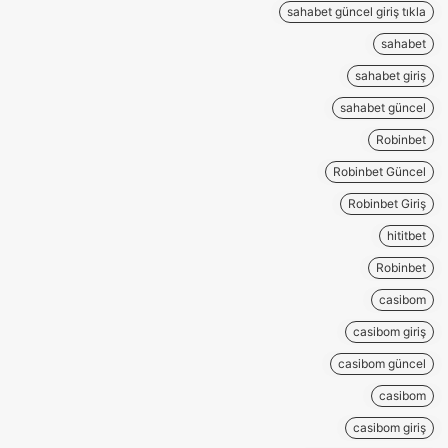
sahabet güncel giriş tıkla
sahabet
sahabet giriş
sahabet güncel
Robinbet
Robinbet Güncel
Robinbet Giriş
hititbet
Robinbet
casibom
casibom giriş
casibom güncel
casibom
casibom giriş