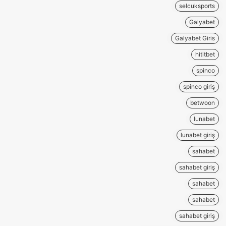
selcuksports
Galyabet
Galyabet Giris
hititbet
spinco
spinco giriş
betwoon
lunabet
lunabet giriş
sahabet
sahabet giriş
sahabet
sahabet
sahabet giriş