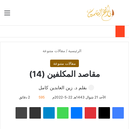
بحث عن
الق
الوضع ا
الرئيسية
/
مقالات متنوعة
مقالات متنوعة
مقاصد المكلفين (14)
بقلم د. زين العابدين كامل
الأحد 21 شوال 1443هـ 22-5-2022م
595
2 دقائق
فيسبوك
‫X
بينتيريست
ماسنجر
واتساب
تيلقرام
مشاركة عبر البريد
طباعة