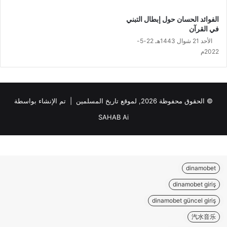
الفوائد الحسان حول إبطال التبني
في القرآن
الأحد 21 شوال 1443هـ 22-5-
2022م
© الحقوق محفوظة 2026, لموقع تاريخ المسلمين | تم الإنشاء بواسطة
SAHAB Ai
dinamobet
dinamobet giriş
dinamobet güncel giriş
汽水音乐