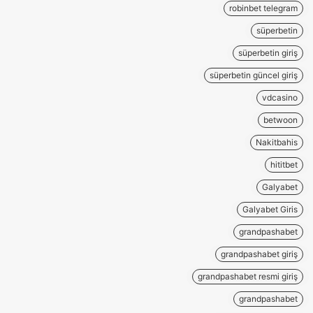
robinbet telegram
süperbetin
süperbetin giriş
süperbetin güncel giriş
vdcasino
betwoon
Nakitbahis
hititbet
Galyabet
Galyabet Giris
grandpashabet
grandpashabet giriş
grandpashabet resmi giriş
grandpashabet