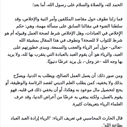
الحمد لله، والصلاة والسلام على رسول الله، أما بعد؛
فما زلنا نطوف حول مقاصد المكلفين وأمر النية والإخلاص، وقد
سلطنا الضوء في مقالنا السابق على مسألة مهمة، وهي: حكم
الإِخلاص في العبادات، وهل الإخلاص شرط لصحة العمل وقبوله أم هو
شرط للثواب لا للصحة؟ ونطوف في هذا المقال بمشيئة الله
-تعالى- حول أمر الرياء والعجب والسمعة، ومدى خطورتهم على
العبد، والرياء هو: أن يقوم العبد بالعبادة التي يتقرب بها لله، ولا يريد
بها وجه الله -عز وجل-، بل يريد عرضًا دنيويًا.
ومن صور ذلك: أن يعمل العمل الصالح، ويطلب به الدنيا، ويصرِّح
بذلك ولا يخفيه، كمن يطلب العلم الديني لقصد الرئاسة والوظيفة، أو
يحج لتحصيل مال موعود به وهكذا، أو أن يخفي ذلك في قلبه، فهو
يقوم بالعمل، ولكنه يبتغي به عرضًا من أعراض الدنيا، وقد عرف
العلماء الرياء بتعريفات كثيرة.
قال الحارث المحاسبي في تعريف الرياء: “الرياء إرادة العبد العباد
بطاعة الله”.