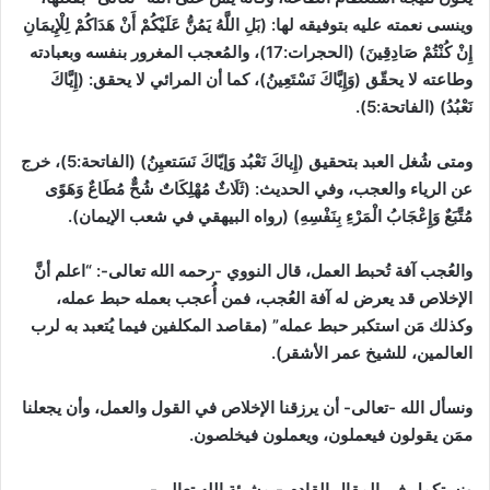
وينسى نعمته عليه بتوفيقه لها: (بَلِ اللَّهُ يَمُنُّ عَلَيْكُمْ أَنْ هَدَاكُمْ لِلْإِيمَانِ
إِنْ كُنْتُمْ صَادِقِينَ) (الحجرات:17)، والمُعجب المغرور بنفسه وبعبادته
وطاعته لا يحقّق (وَإِيَّاكَ نَسْتَعِينُ)، كما أن المرائي لا يحقق: (إِيَّاكَ
نَعْبُدُ) (الفاتحة:5).
ومتى شُغل العبد بتحقيق (إِياكَ نَعْبُد وَإيّاكَ نَسَتعيِنُ) (الفاتحة:5)، خرج
عن الرياء والعجب، وفي الحديث: (ثَلَاثٌ مُهْلِكَاتٌ شُحٌّ مُطَاعٌ وَهَوًى
مُتَّبَعٌ وَإِعْجَابُ الْمَرْءِ بِنَفْسِهِ) (رواه البيهقي في شعب الإيمان).
والعُجب آفة تُحبط العمل، قال النووي -رحمه الله تعالى-: “اعلم أنَّ
الإخلاص قد يعرض له آفة العُجب، فمن أُعجب بعمله حبط عمله،
وكذلك مَن استكبر حبط عمله” (مقاصد المكلفين فيما يُتعبد به لرب
العالمين، للشيخ عمر الأشقر).
ونسأل الله -تعالى- أن يرزقنا الإخلاص في القول والعمل، وأن يجعلنا
ممَن يقولون فيعملون، ويعملون فيخلصون.
ونستكمل في المقال القادم -بمشيئة الله تعالى-.