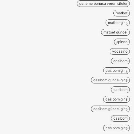
deneme bonusu veren siteler
matbet
matbet giriş
matbet güncel
spinco
vdcasino
casibom
casibom giriş
casibom güncel giriş
casibom
casibom giriş
casibom güncel giriş
casibom
casibom giriş