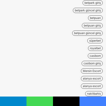
betpark giriş
betpark güncel giriş
betpuan
betpuan giriş
betpuan güncel giriş
süperbet
royalbet
casibom
casibom giriş
Mersin Escort
alanya escort
alanya escort
nakitbahis
wps下载
يسبوك
‫X
واتساب
تيلقرام