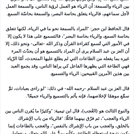
بين الرياء والسمعة: أن الرياء هو العمل لرؤية الناس، والسمعة العمل
لأجل سماعهم، فالرياء يتعلق بحاسة البصر، والسمعة بحاسّة السمع.
قال الحافظ ابن حجر: “المراد بالسمعة نحو ما في الرياء، لكنها تتعلق
بحاسة السمع، والرياء بحاسة البصر”، فالتسميع على هذا لا يكون إلا
في الأمور التي تٌسمع كقراءة القرآن وذكر الله -تعالى- ونحو ذلك، إلا
أن العز بن عبد السلام يرى أن المراد بالتسميع هو أن يحدّث المرء
غيره بما يفعله من الطاعات التي لم يطلع عليها المتحدث، أمّا الرّياء
فهي الطاعة التي يظهرها الفاعل كي يراها الناس، وقد يجمع العبد
بين هذين الأمرين القبيحين: الرياء والتسميع.
قال العز بن عبد السلام -رحمه الله- في ذلك: “لو راءى بعبادات، ثمَّ
سمَّع موهمًا لإخلاصهما، فإنه يأثم بالتسميع والرياء جميعًا”.
والنوع الثالث هو (العُجب)، قال ابن تيمية: “وكثيرًا ما يُقرن الناس بين
الرياء والعجب”، ثم فرّق بينهما قائلًا: “فالرياء من باب الِإشراك
بالخلق، والعجب من باب الِإشراك بالنفس”، والعجب بالطاعات إنما
يكون نتيجة استعظام الطاعة، وكأنه يمنُّ على الله -تعالى- بفعلها،