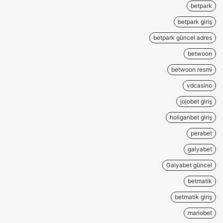
betpark
betpark giriş
betpark güncel adres
betwoon
betwoon resmi
vdcasino
jojobet giriş
holiganbet giriş
perabet
galyabet
Galyabet güncel
betmatik
betmatik giriş
mariobet