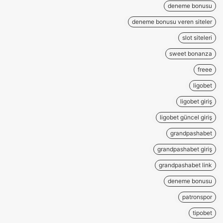
deneme bonusu
deneme bonusu veren siteler
slot siteleri
sweet bonanza
freee
ligobet
ligobet giriş
ligobet güncel giriş
grandpashabet
grandpashabet giriş
grandpashabet link
deneme bonusu
patronspor
tipobet