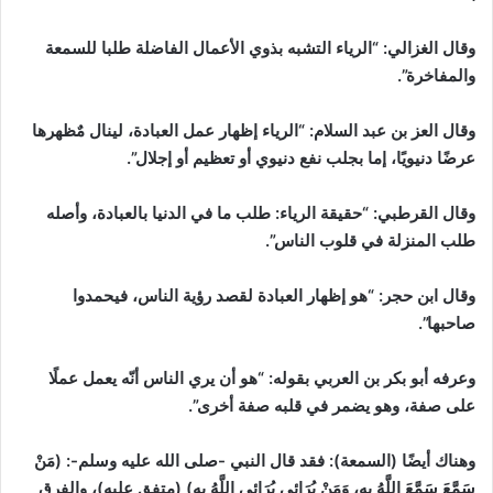
وقال الغزالي: “الرياء التشبه بذوي الأعمال الفاضلة طلبا للسمعة
والمفاخرة”.
وقال العز بن عبد السلام: “الرياء إظهار عمل العبادة، لينال مٌظهرها
عرضًا دنيويًا، إما بجلب نفع دنيوي أو تعظيم أو إجلال”.
وقال القرطبي: “حقيقة الرياء: طلب ما في الدنيا بالعبادة، وأصله
طلب المنزلة في قلوب الناس”.
وقال ابن حجر: “هو إظهار العبادة لقصد رؤية الناس، فيحمدوا
صاحبها”.
وعرفه أبو بكر بن العربي بقوله: “هو أن يري الناس أنّه يعمل عملًا
على صفة، وهو يضمر في قلبه صفة أخرى”.
وهناك أيضًا (السمعة): فقد قال النبي -صلى الله عليه وسلم-: (مَنْ
سَمَّعَ سَمَّعَ اللَّهُ بِهِ، وَمَنْ يُرَائِي يُرَائِي اللَّهُ بِهِ) (متفق عليه)، والفرق