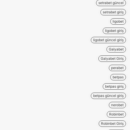
setrabet güncel
setrabet giriş
ligobet
ligobet giriş
ligobet güncel giriş
Galyabet
Galyabet Giriş
perabet
betpas
betpas giriş
betpas güncel giriş
nerobet
Robinbet
Robinbet Giriş