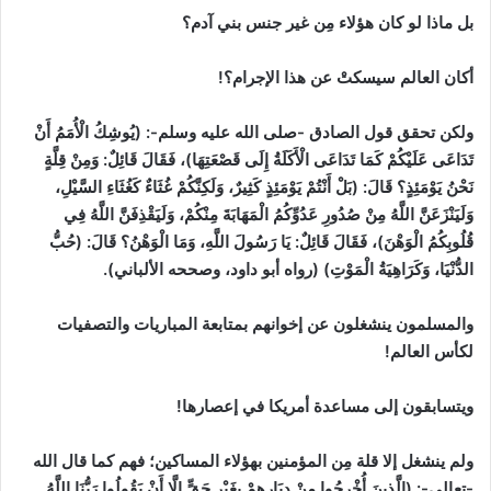
بل ماذا لو كان هؤلاء مِن غير جنس بني آدم؟
أكان العالم سيسكتْ عن هذا الإجرام؟!
ولكن تحقق قول الصادق -صلى الله عليه وسلم-: (يُوشِكُ الْأُمَمُ أَنْ
تَدَاعَى عَلَيْكُمْ كَمَا تَدَاعَى الْأَكَلَةُ إِلَى قَصْعَتِهَا)، فَقَالَ قَائِلٌ: وَمِنْ قِلَّةٍ
نَحْنُ يَوْمَئِذٍ؟ قَالَ: (بَلْ أَنْتُمْ يَوْمَئِذٍ كَثِيرٌ، وَلَكِنَّكُمْ غُثَاءٌ كَغُثَاءِ السَّيْلِ،
وَلَيَنْزَعَنَّ اللَّهُ مِنْ صُدُورِ عَدُوِّكُمُ الْمَهَابَةَ مِنْكُمْ، وَلَيَقْذِفَنَّ اللَّهُ فِي
قُلُوبِكُمُ الْوَهْنَ)، فَقَالَ قَائِلٌ: يَا رَسُولَ اللَّهِ، وَمَا الْوَهْنُ؟ قَالَ: (حُبُّ
الدُّنْيَا، وَكَرَاهِيَةُ الْمَوْتِ)
(رواه أبو داود، وصححه الألباني)
.
والمسلمون ينشغلون عن إخوانهم بمتابعة المباريات والتصفيات
لكأس العالم!
ويتسابقون إلى مساعدة أمريكا في إعصارها!
ولم ينشغل إلا قلة مِن المؤمنين بهؤلاء المساكين؛ فهم كما قال الله
-تعالى-: (الَّذِينَ أُخْرِجُوا مِنْ دِيَارِهِمْ بِغَيْرِ حَقٍّ إِلَّا أَنْ يَقُولُوا رَبُّنَا اللَّهُ