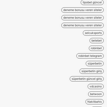
tipobet güncel
deneme bonusu veren siteler
deneme bonusu veren siteler
deneme bonusu veren siteler
selcuksports
betebet
robinbet
robinbet telegram
süperbetin
süperbetin giriş
süperbetin güncel giriş
vdcasino
betwoon
Nakitbahis