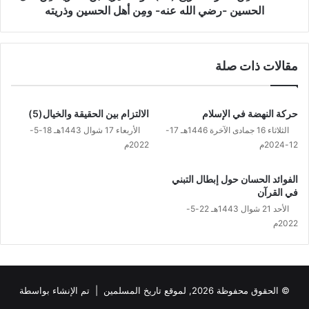
قتل
الحسين -رضي الله عنه- ومِن أهل الحسين وذريته
الحسين
-رضي
الله
مقالات ذات صلة
عنه-
ومِن
أهل
الحسين
حركة النهضة في الإسلام
الالتزام بين الحقيقة والخيال(5)
وذريته
الثلاثاء 16 جمادى الآخرة 1446هـ 17-
الأربعاء 17 شوال 1443هـ 18-5-
12-2024م
2022م
الفوائد الحسان حول إبطال التبني
في القرآن
الأحد 21 شوال 1443هـ 22-5-
2022م
© الحقوق محفوظة 2026, لموقع تاريخ المسلمين | تم الإنشاء بواسطة