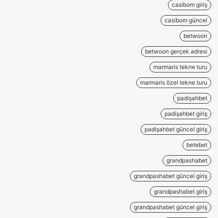
casibom giriş
casibom güncel
betwoon
betwoon gerçek adresi
marmaris tekne turu
marmaris özel tekne turu
padişahbet
padişahbet giriş
padişahbet güncel giriş
betebet
grandpashabet
grandpashabet güncel giriş
grandpashabet giriş
grandpashabet güncel giriş