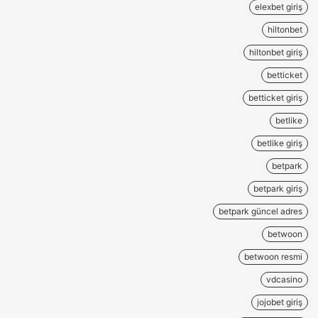
elexbet giriş
hiltonbet
hiltonbet giriş
betticket
betticket giriş
betlike
betlike giriş
betpark
betpark giriş
betpark güncel adres
betwoon
betwoon resmi
vdcasino
jojobet giriş