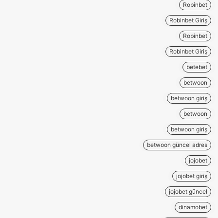
Robinbet
Robinbet Giriş
Robinbet
Robinbet Giriş
betebet
betwoon
betwoon giriş
betwoon
betwoon giriş
betwoon güncel adres
jojobet
jojobet giriş
jojobet güncel
dinamobet