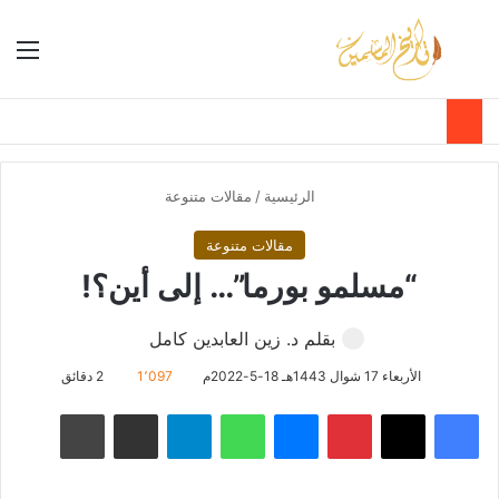
بحث عن
الق
الوضع ا
الرئيسية
/
مقالات متنوعة
مقالات متنوعة
“مسلمو بورما”… إلى أين؟!
بقلم د. زين العابدين كامل
الأربعاء 17 شوال 1443هـ 18-5-2022م
1٬097
2 دقائق
فيسبوك
‫X
بينتيريست
ماسنجر
واتساب
تيلقرام
مشاركة عبر البريد
طباعة