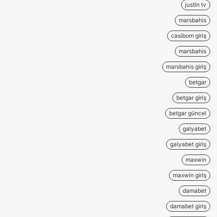
justin tv
marsbahis
casibom giriş
marsbahis
marsbahis giriş
betgar
betgar giriş
betgar güncel
galyabet
galyabet giriş
maxwin
maxwin giriş
damabet
damabet giriş