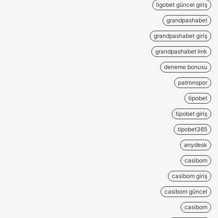
ligobet güncel giriş
grandpashabet
grandpashabet giriş
grandpashabet link
deneme bonusu
patronspor
tipobet
tipobet giriş
tipobet365
anydesk
casibom
casibom giriş
casibom güncel
casibom