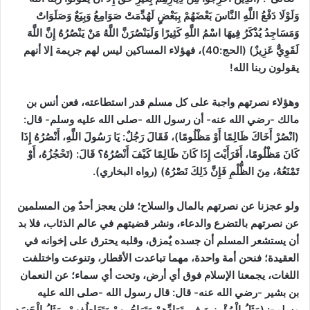
وَلَوْلَا دَفْعُ اللَّهِ النَّاسَ بَعْضَهُمْ بِبَعْضٍ لَهُدِّمَتْ صَوَامِعُ وَبِيَعٌ وَصَلَوَاتٌ
وَمَسَاجِدُ يُذْكَرُ فِيهَا اسْمُ اللَّهِ كَثِيرًا وَلَيَنْصُرَنَّ اللَّهُ مَنْ يَنْصُرُهُ إِنَّ اللَّهَ
لَقَوِيٌّ عَزِيزٌ)
(الحج:40)
، فهؤلاء المساكين ليس لهم جريمة إلا أنهم
يقولون ربنا الله!
وهؤلاء نصرتهم واجبة على كل مسلم قدر استطاعته، فعن أنس بن
مالك -رضي الله عنه- أن رسول الله -صلى الله عليه وسلم- قال:
(انْصُرْ أَخَاكَ ظَالِمًا أَوْ مَظْلُومًا)، فَقَالَ رَجُلٌ: يَا رَسُولَ اللَّهِ، أَنْصُرُهُ إِذَا
كَانَ مَظْلُومًا، أَفَرَأَيْتَ إِذَا كَانَ ظَالِمًا كَيْفَ أَنْصُرُهُ؟ قَالَ: (تَحْجُزُهُ، أَوْ
تَمْنَعُهُ، مِنَ الظُّلْمِ فَإِنَّ ذَلِكَ نَصْرُهُ)
(رواه البخاري)
.
ولو عجزنا عن نصرتهم بالمال والسلاح؛ فلن يعجز أحدٌ مِن المسلمين
عن نصرتهم بالتضرع والدعاء، ونشر قضيتهم في عالم الذئاب،
فلا بد
أن يستشعر المسلم أن جسده يٌمزق، وقلبه يحترق على إخوانه في
العقيدة؛ فنحن أمة واحدة، مهما تباعدت الأقطار، وتنوعت واختلفت
اللغات، يجمعنا الإسلام فوق أي أرض، وتحت أي سماء؛ عن النعمان
بن بشير -رضي الله عنه- قال: قال رسول الله -صلى الله عليه
وسلم-: (مَثَلُ الْمُؤْمِنِينَ فِي تَوَادِّهِمْ وَتَرَاحُمِهِمْ وَتَعَاطُفِهِمْ، مَثَلُ الْجَسَدِ،