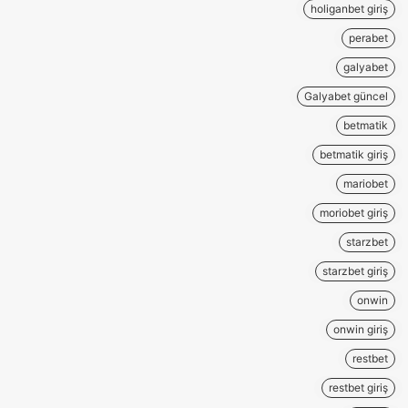
holiganbet giriş
perabet
galyabet
Galyabet güncel
betmatik
betmatik giriş
mariobet
moriobet giriş
starzbet
starzbet giriş
onwin
onwin giriş
restbet
restbet giriş