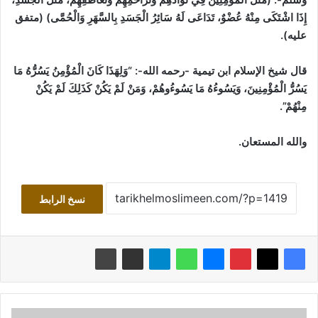
إِذَا اشْتَكَى مِنْهُ عُضْوٌ، تَدَاعَى لَهُ سَائِرُ الْجَسَدِ بِالسَّهَرِ وَالْحُمَّى)
(متفق
عليه)
.
قال شيخ الإسلام ابن تيمية -رحمه الله-:
“وَلِهَذَا كَانَ الْمُؤْمِنُ يَسُرُّهُ مَا
يَسُرُّ الْمُؤْمِنِينَ، وَيَسُوءُهُ مَا يَسُوءُوهُمْ، وَمَنْ لَمْ يَكُنْ كَذَلِكَ لَمْ يَكُنْ
مِنْهُمْ”.
والله المستعان.
نسخ الرابط
صفحات