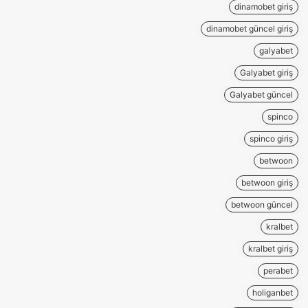
dinamobet giriş
dinamobet güncel giriş
galyabet
Galyabet giriş
Galyabet güncel
spinco
spinco giriş
betwoon
betwoon giriş
betwoon güncel
kralbet
kralbet giriş
perabet
holiganbet