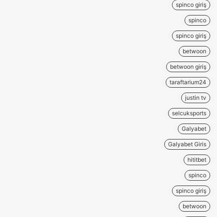
spinco giriş
spinco
spinco giriş
betwoon
betwoon giriş
taraftarium24
justin tv
selcuksports
Galyabet
Galyabet Giris
hititbet
spinco
spinco giriş
betwoon