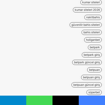
kumar siteleri
kumar siteleri 2026
nakitbahis
güvenilir bahis siteleri
bahis siteleri
holiganbet
betpark
betpark giriş
betpark güncel giriş
betpuan
betpuan giriş
betpuan güncel giriş
süperbet
royalbet
يسبوك
‫X
واتساب
تيلقرام