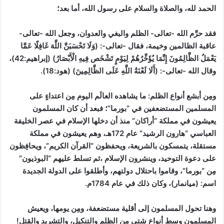
الحمد لله، والصلاة والسلام على رسول الله، أما بعد؛
فقد حرَّم الله -تعالى- الظلم والبغي والعدوان، وجعل الله -تعالى-
عاقبة الظالمين وخيمة، فقال -تعالى-: (وَلَا تَحْسَبَنَّ اللَّهَ غَافِلًا عَمَّا
يَعْمَلُ الظَّالِمُونَ إِنَّمَا يُؤَخِّرُهُمْ لِيَوْمٍ تَشْخَص فِيهِ الْأَبْصَارُ)
(إبراهيم:42)
،
وقال الله -تعالى-: (أَلَا لَعْنَةُ اللَّهِ عَلَى الظَّالِمِينَ)
(هود:18)
.
ومِن أبشع أنواع الظلم:
ما يشاهده العالَم اليوم مِن اعتداءٍ على
المسلمين المستضعفين في “بورما”؛ فبعد أن كان المسلمون
يعيشون في مملكة “أراكان” منذ أن دخلها الإسلام في عصر الخليفة
العباسي “هارون الرشيد” عام 172هـ، وهم يعيشون في مملكة
مستقلة، يتمسكون بالشريعة، ويحفظون “القرآن الكريم”، ويحافِظون
على دعوة التوحيد، وينشرون الإسلام ،ثم تسلط عليهم “البوذيون”
مِن “بورما”، وقاموا باحتلال دولتهم، وأطلقوا على الدولة الجديدة
اسم: (ميانمار)، وكان ذلك في عام 1784م.
وهنا تحول المسلمون إلى أقلية مستضعفة، ومِن يومها، ويعيش
المسلمون وسط أنواعٍ شتى مِن الظلم والتنكيل، والتشريد والقتل!