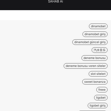
SAHAB Ai
dinamobet
dinamobet giriş
dinamobet güncel giriş
汽水音乐
deneme bonusu
deneme bonusu veren siteler
slot siteleri
sweet bonanza
freee
ligobet
ligobet giriş