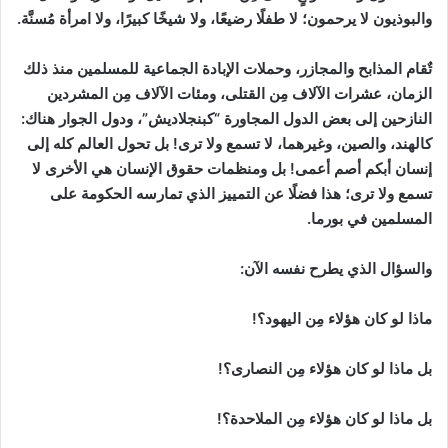
والبوذيون لا يرحمون؛ لا طفلًا رضيعًا، ولا شيخًا كبيرًا، ولا امرأة مُسنَّة.
تٌقام المذابح والمجازر، وحملات الإبادة الجماعية للمسلمين منذ ذلك
الزمان، عشرات الآلاف مِن القتلى، ومئات الآلاف مِن المشردين
النازحين إلى بعض الدول المجاورة “كبنجلاديش”، ودول الجوار هناك:
كالهند، والصين، وغيرهما، لا تسمع ولا ترى! بل تحول العالم كله إلى
إنسان أبكم أصم أعمى! بل ومنظمات حقوق الإنسان هي الأخرى لا
تسمع ولا ترى؛ هذا فضلًا عن التمييز الذي تمارسه الحكومة على
المسلمين في بورما.
والسؤال الذي يطرح نفسه الآن:
ماذا لو كان هؤلاء مِن اليهود؟!
بل ماذا لو كان هؤلاء مِن النصارى؟!
بل ماذا لو كان هؤلاء مِن الملاحدة؟!