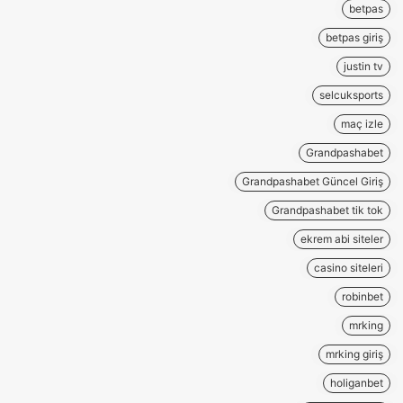
betpas
betpas giriş
justin tv
selcuksports
maç izle
Grandpashabet
Grandpashabet Güncel Giriş
Grandpashabet tik tok
ekrem abi siteler
casino siteleri
robinbet
mrking
mrking giriş
holiganbet