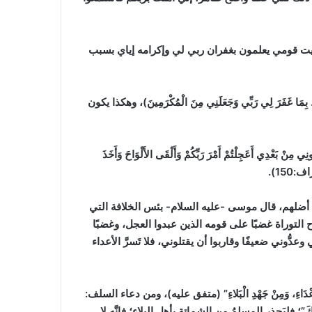
يا ليت قومي يعلمون بغفران ربي لي وإكرامه إياي بسبب
رَ لِي رَبِّي وَجَعَلَنِي مِنَ الْمُكْرَمِينَ)، وهكذا يكون
ي أَعَجِلْتُمْ أَمْرَ رَبِّكُمْ وَأَلْقَى الأَلْوَاحَ وَأَخَذَ
ف:150)
.
د أضلهم، قال موسى -عليه السلام- بئس الخلافة التي
التوراة غضبًا على قومه الذين عبدوا العجل، وغضبًا
ّوني ضعيفًا وقاربوا أن يقتلوني، فلا تَسرَّ الأعداء
اءِ، وَمِنْ جَهْدِ الْبَلاءِ”
(متفق عليه)
، ومن دعاء السلف:
هُ وَيَبْتَلِيَكَ”؛ فليَحذر المسلمُ من الشماتة بأهل البلاء؛ فإنَّه لا