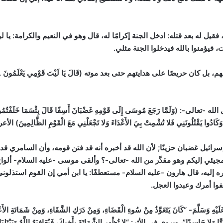
، فقيل له بعد قتله: ادخل الجنة إكرامًا له، قال وهو في النعيم والكرامة: 
 فيؤمنوا بالله فيدخلوا الجنة مثلي.
حريصًا على هدايتهم حتى بعد موته (قَالَ يَا لَيْتَ قَوْمِي يَعْلَمُونَ . بِمَا غَفَ
مَّا رَجَعَ مُوسَى إِلَى قَوْمِهِ غَضْبَانَ أَسِفًا قَالَ بِئْسَمَا خَلَفْتُمُونِي مِنْ بَعْدِ
ِي وَكَادُوا يَقْتُلُونَنِي فَلا تُشْمِتْ بِيَ الأَعْدَاءَ وَلا تَجْعَلْنِي مَعَ الْقَوْمِ الظَّالِمِينَ)
الأعرا
رائيل غضبان حزينًا; لأن الله قد أخبره أنه قد فتن قومه، وأن السامري ق
جيئي إليكم وهو مقدَّر من الله -تعالى-؟ وألقى موسى -عليه السلام- ألواح 
يه، قال هارون -عليه السلام- مستعطفًا: يا ابن أمي إن القوم استذلوني وعدُ
وا أمرك وعبدوا العجل.
لَّمَ- “كَانَ يَتَعَوَّذُ مِنْ سُوءِ الْقَضَاءِ، وَمِنْ دَرَكِ الشَّقَاءِ، وَمِنْ شَمَاتَةِ الأَعْدَ
ِنَا عَدُوًّا وَلا حَاسِدًا”، ويروى في الأثر: “لا تُظْهِرِ الشَّمَاتَةَ بِأَخِيكَ، فَيُعَافِيَهُ اللَّ