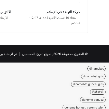
حركة النهضة في الإسلام
الالتزام 
الثلاثاء 16 جمادى الآخرة 1446هـ 17-12-
الأربعاء 17 شوال 1443هـ 18-5-2
2024م
© الحقوق محفوظة 2026, لموقع تاريخ المسلمين | تم الإنشاء بواسطة
dinamobet
dinamobet giriş
dinamobet güncel giriş
汽水音乐
deneme bonusu
deneme bonusu veren siteler