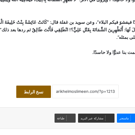
البلاء”، وعن سويد بن غفلة قال: “كَانَتْ عَائِشَةُ بِنْتُ خَلِيفَةَ الْخَثْعَمِيَّةُ عِنْد
فَةُ، فَقَالَ لَهَا: أَتُظْهِرِينَ الشَّمَاتَةَ بِقَتْلِ عَلِيٍّ؟! انْطَلِقِي فَأَنْتَ طَالِقٌ ثم 
لى بمثله”.
 بنا عدوًّا ولا حاسدًا.
نسخ الرابط
ماسنجر
مشاركة عبر البريد
طباعة