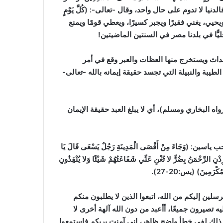
الدنيا لا تدوم على حال واحد، وقال -تعالى-: (كُلَّ يَوْمٍ
ت ويحيي، يغني فقيرًا ويجبر كسيرًا، ويعطي قومًا ويمنع
ًّا في بلدنا مصر في السنتين الماضيتين!
لأحداث ويستخرج منها العظات والعبر وقع في أمر
لطيبة والنبيلة التي تجسد حقيقة إيمانه بالله -تعالى-
واه البخاري ومسلم)
، أي لا يبلغ العبد حقيقة الإيمان
اءَ مِنْ أَقْصَى الْمَدِينَةِ رَجُلٌ يَسْعَى قَالَ يَا
يُرِدْنِ الرَّحْمَنُ بِضُرٍّ لا تُغْنِ عَنِّي شَفَاعَتُهُمْ شَيْئًا وَلا يُنْقِذُونِ
ْمُكْرَمِينَ)
(يس:20-27)
.
لين إليكم من الله، اتبعوا الذين لا يطلبون منكم
ه تصيرون جميعًا، أأعبد من دون الله آلهة أخرى لا
علت ذلك لفي خطأ واضح ظاهر، إني آمنت بربكم فاستمعوا