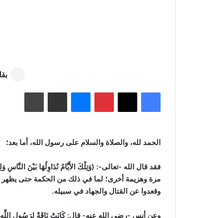
بقل
فيسبوك
‫X
بينتيريست
ماسنجر
مشاركة عبر البريد
طباعة
الحمد لله، والصلاة والسلام على رسول الله، أما بعد؛
فقد قال الله -تعالى-: (وَتِلْكَ الأَيَّامُ نُدَاوِلُهَا بَيْنَ النَّاسِ وَلِيَعْلَ
مرة وهزيمة أخرى؛ لما في ذلك من الحكمة حتى يظهر ما ع
وقعدوا عن القتال والجهاد في سبيله.
وعن أنس -رضي الله عنه- قال: كَانَتْ نَاقَةٌ لِرَسُولِ اللَّهِ -صَلَّى الله