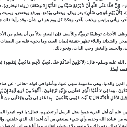
(إِنَّ حَقًّا عَلَى اللَّهِ أَنْ لاَ يَرْفَعَ شَيْئًا مِنَ الدُّنْيَا إِلا وَضَعَهُ)
(رواه البخاري)
، ف
، (كُلَّ يَوْمٍ هُوَ فِي شَأْنٍ): يعز ويذل، ويعطي ويَمْنع، ويرفع ويخفض، ويمي
ر، ويأتي برئيس ويذهب بآخر، وهكذا كل يوم هو في شأن، وقد رأينا ذلك جلي
 نوظف الأحداث توظيفًا تربويًّا، وللأسف فإن البعض بدلاً من أن يتعلم من ا
حن والشدائد والبلاء تظهر حقيقة إيمان العبد، وما يحويه قلبه من الصفات ا
قد، والحسد والبغض وحب الذات، ونحو ذلك.
- قال: (لاَ يُؤْمِنُ أَحَدُكُمْ حَتَّى يُحِبَّ لأَخِيهِ مَا يُحِبُّ لِنَفْسِهِ)
(ر
سه أيضًا.
والدنيا، وهي مذمومة منهي عنها، وتأملوا في قوله -تعالى- عن صاحب ياسين: (وَجَ
ْتَدُونَ . وَمَا لِيَ لا أَعْبُدُ الَّذِي فَطَرَنِي وَإِلَيْهِ تُرْجَعُونَ . أَأَتَّخِذُ مِنْ دُونِهِ آلِهَةً إِنْ 
 قِيلَ ادْخُلِ الْجَنَّةَ قَالَ يَا لَيْتَ قَوْمِي يَعْلَمُونَ . بِمَا غَفَرَ لِي رَبِّي وَجَعَلَنِي مِنَ ال
لم أن أهل القرية هموا بقتل الرسل أو تعذيبهم، فقال: يا قوم اتبعوا المرس
يه من عبادة الله وحده، وأي شيء يمنعني مِن أن أعبد الله الذي خلقني، وإلي
لهة لا تملك دفع ذلك ولا منعه، ولا تستطيع إنقاذي مما أنا فيه، إني إن ف