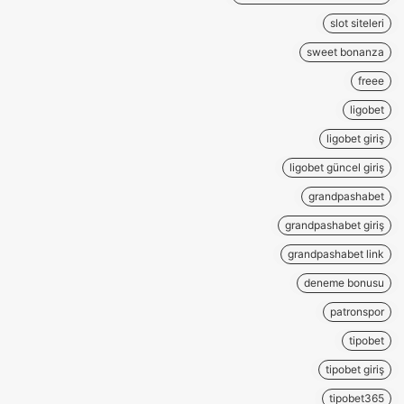
slot siteleri
sweet bonanza
freee
ligobet
ligobet giriş
ligobet güncel giriş
grandpashabet
grandpashabet giriş
grandpashabet link
deneme bonusu
patronspor
tipobet
tipobet giriş
tipobet365