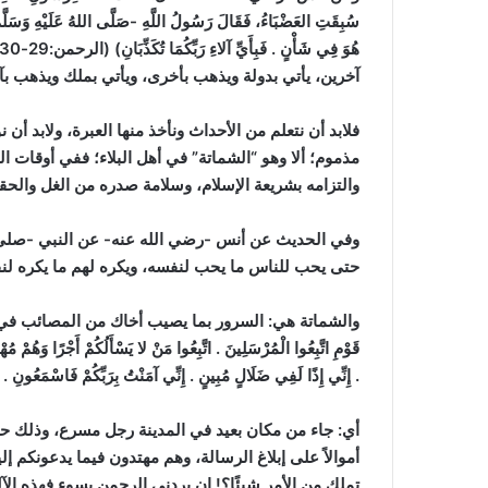
سُبِقَتِ العَضْبَاءُ، فَقَالَ رَسُولُ اللَّهِ -صَلَّى اللهُ عَلَيْهِ وَسَلَّمَ-: 
هُوَ فِي شَأْنٍ . فَبِأَيِّ آلاءِ رَبِّكُمَا تُكَذِّبَانِ)
(الرحمن:29-30)
آخرين، يأتي بدولة ويذهب بأخرى، ويأتي بملك ويذهب بآخ
فلابد أن نتعلم من الأحداث ونأخذ منها العبرة، ولابد أن
مذموم؛ ألا وهو “الشماتة” في أهل البلاء؛ ففي أوقات الم
والتزامه بشريعة الإسلام، وسلامة صدره من الغل والح
وفي الحديث عن أنس -رضي الله عنه- عن النبي -صلى الله عليه وسلم
حتى يحب للناس ما يحب لنفسه، ويكره لهم ما يكره لنف
والشماتة هي:
السرور بما يصيب أخاك من المصائب في الدين 
قَوْمِ اتَّبِعُوا الْمُرْسَلِينَ . اتَّبِعُوا مَنْ لا يَسْأَلُكُمْ أَجْرًا وَهُمْ مُه
. إِنِّي إِذًا لَفِي ضَلَالٍ مُبِينٍ . إِنِّي آمَنْتُ بِرَبِّكُمْ فَاسْمَعُونِ .
أي: جاء من مكان بعيد في المدينة رجل مسرع، وذلك حين ع
أموالاً على إبلاغ الرسالة، وهم مهتدون فيما يدعونكم إل
تملك من الأمر شيئًا؟! إن يردني الرحمن بسوء فهذه الآ