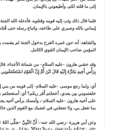
إلى ما قلته لكم، وأطيعوني بالإيمان.
فلما قال ذلك وثب إليه قومه وقتلوه، فأدخله الله الجنة
إيماني بالله وصبري على طاعته، واتباع رسله حتى قُتلت،
والشاهد:
أنه حين غمره الفرح بدخول الجنة لم يشمت بهم، بل كان 
المؤمن صاحب الإيمان القوي الكامل.
وقد خشي هارون -عليه السلام- من شماتة الأعداء، قال الله -تعالى-: (وَلَ
بِرَأْسِ أَخِيهِ يَجُرُّهُ إِلَيْهِ قَالَ ابْنَ أُمَّ إِنَّ الْقَوْمَ اسْتَضْعَفُون
أي: ولما رجع موسى -عليه السلام- إلى قومه من بني إس
خلفتموني مِن بعدي، أعجلتم أَمْر ربكم؟ أي: أستعجلتم م
على أخيه هارون -عليه السلام-، وأمسك برأس أخيه يجره إل
بما تفعل بي، ولا تجعلني في غضبك مع القوم الذين خالف
وعن أبي هريرة -رضي الله عنه-: أَنَّ النَّبِيَّ -صَلَّى اللهُ عَلَيْهِ وَسَ
“اللهم َارْزُقْنَا عِلْمًا نَافِعًا، وَعَمَلاً مُتَقَبَّلاً، وَلا تُشْمِتْ ب