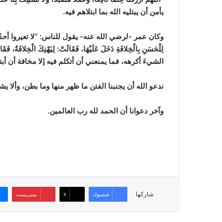
يأمن أن يبتليه الله بما ابتلاهم فيه.
وكان عمر -لرضي الله عنه- يقول للناس: “لا تعيروا أحدًا فيفشوَ فيكم 
لِلْحَسَنِ بِالْخِلافَةِ دَخَلَ عَلَيْهَا، فَقَالَتْ: لِيَهْنِكَ الْخِلا
الشيءَ أكرهه، فما يمنعني أن أتكلم فيه إلا مخافة أن أبت
ندعو الله أن يجنبنا الفتن ما ظهر منها وما بطن، وألا يشمت
وآخر دعوانا أن الحمد لله رب العالمين.
شاركها
فيسبوك
‫X
بينتيريست