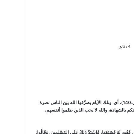
4 دقائق
)
، أي: وتلك الأيام يصرِّفها الله بين الناس نصرة
كم بالشهادة، والله لا يحب الذين ظلموا أنفسهم،
ُودٍ لَهُ فَسَبَقَهَا، فَاشْتَدَّ ذَلِكَ عَلَى المُسْلِمِينَ، وَقَالُوا: