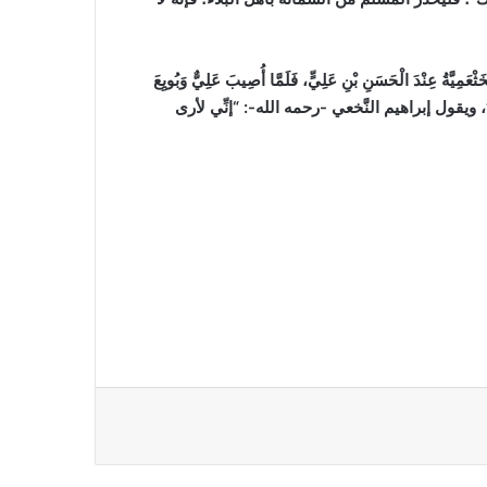
َ الْحَسَنِ بْنِ عَلِيٍّ، فَلَمَّا أُصِيبَ عَلِيٌّ وَبُويِعَ
ردها بعد ذلك”، ويقول إبراهيم النَّخعي -رحمه الله-: “إنِّي لأرى