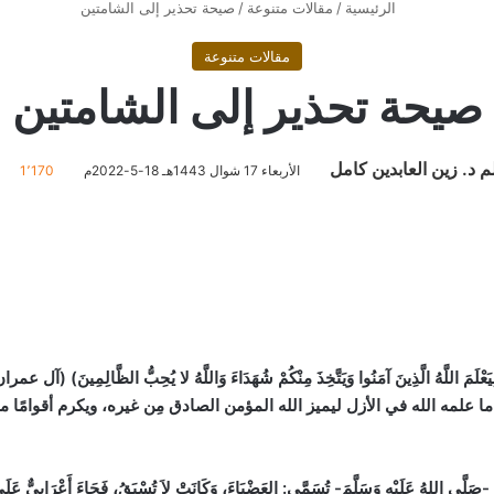
الرئيسية
/
مقالات متنوعة
/
صيحة تحذير إلى الشامتين
مقالات متنوعة
صيحة تحذير إلى الشامتين
م د. زين العابدين كامل
الأربعاء 17 شوال 1443هـ 18-5-2022م
1٬170
مَ اللَّهُ الَّذِينَ آمَنُوا وَيَتَّخِذَ مِنْكُمْ شُهَدَاءَ وَاللَّهُ لا يُحِبُّ الظَّالِمِينَ)
(آل عمران:140
لمه الله في الأزل ليميز الله المؤمن الصادق مِن غيره، ويكرم أقوامًا من
ُ عَلَيْهِ وَسَلَّمَ- تُسَمَّى: العَضْبَاءَ، وَكَانَتْ لاَ تُسْبَقُ، فَجَاءَ أَعْرَابِيٌّ عَلَى قَع