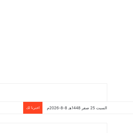
السبت 25 صفر 1448هـ 8-8-2026م
اخترنا لك