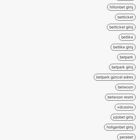
hiltonbet giriş
betticket
betticket giriş
betlike
betlike giriş
betpark
betpark giriş
betpark güncel adres
betwoon
betwoon resmi
vdcasino
jojobet giriş
holiganbet giriş
perabet