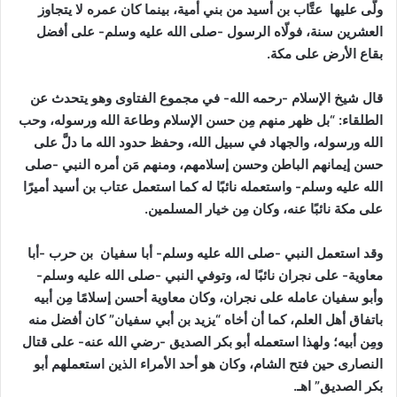
ولّى عليها عتَّاب بن أسيد من بني أمية، بينما كان عمره لا يتجاوز
العشرين سنة، فولّاه الرسول -صلى الله عليه وسلم- على أفضل
بقاع الأرض على مكة.
قال شيخ الإسلام -رحمه الله- في مجموع الفتاوى وهو يتحدث عن
الطلقاء:
“بل ظهر منهم مِن حسن الإسلام وطاعة الله ورسوله، وحب
الله ورسوله، والجهاد في سبيل الله، وحفظ حدود الله ما دلَّ على
حسن إيمانهم الباطن وحسن إسلامهم، ومنهم مَن أمره النبي -صلى
الله عليه وسلم- واستعمله نائبًا له كما استعمل عتاب بن أسيد أميرًا
على مكة نائبًا عنه، وكان مِن خيار المسلمين.
وقد استعمل النبي -صلى الله عليه وسلم- أبا سفيان بن حرب -أبا
معاوية- على نجران نائبًا له، وتوفي النبي -صلى الله عليه وسلم-
وأبو سفيان عامله على نجران، وكان معاوية أحسن إسلامًا مِن أبيه
باتفاق أهل العلم، كما أن أخاه “يزيد بن أبي سفيان” كان أفضل منه
ومِن أبيه؛ ولهذا استعمله أبو بكر الصديق -رضي الله عنه- على قتال
النصارى حين فتح الشام، وكان هو أحد الأمراء الذين استعملهم أبو
بكر الصديق”
اهـ
.