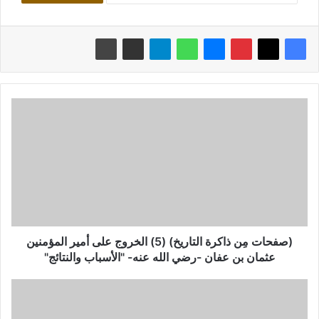
(صفحات
مِن
ذاكرة
التاريخ)
(5)
الخروج
على
أمير
المؤمنين
عثمان
(صفحات مِن ذاكرة التاريخ) (5) الخروج على أمير المؤمنين
بن
عثمان بن عفان -رضي الله عنه- "الأسباب والنتائج"
عفان
-رضي
صفحات
الله
من
عنه-
ذاكرة