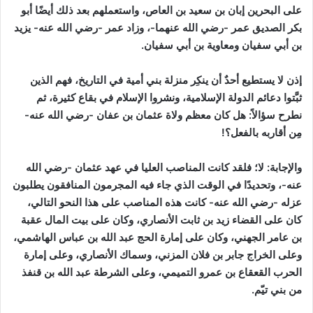
على البحرين إبان بن سعيد بن العاص، واستعملهم بعد ذلك أيضًا أبو
بكر الصديق عمر -رضي الله عنهما-، وزاد عمر -رضي الله عنه- يزيد
بن أبي سفيان ومعاوية بن أبي سفيان.
إذن لا يستطيع أحدٌ أن ينكِر منزلة بني أمية في التاريخ، فهم الذين
ثبَّتوا دعائم الدولة الإسلامية، ونشروا الإسلام في بقاع كثيرة، ثم
نطرح سؤالاً: هل كان معظم ولاة عثمان بن عفان -رضي الله عنه-
مِن أقاربه بالفعل؟!
والإجابة:
لا؛ فلقد كانت المناصب العليا في عهد عثمان -رضي الله
عنه-، وتحديدًا في الوقت الذي جاء فيه المجرمون المنافقون يطلبون
عزله -رضي الله عنه- كانت هذه المناصب على هذا النحو التالي،
كان على القضاء زيد بن ثابت الأنصاري، وكان على بيت المال عقبة
بن عامر الجهني، وكان على إمارة الحج عبد الله بن عباس الهاشمي،
وعلى الخراج جابر بن فلان المزني، وسماك الأنصاري، وعلى إمارة
الحرب القعقاع بن عمرو التميمي، وعلى الشرطة عبد الله بن قنفذ
من بني تيّم.