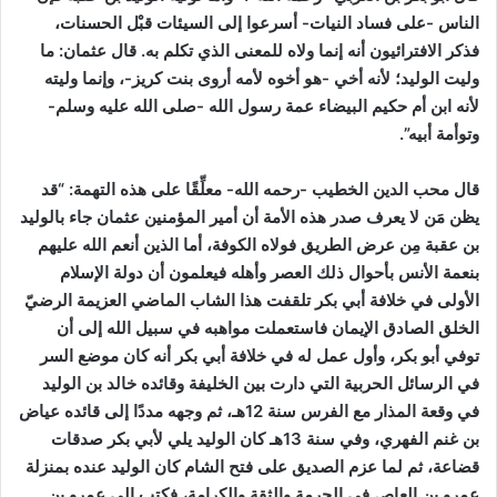
الناس -على فساد النيات- أسرعوا إلى السيئات قبْل الحسنات،
فذكر الافترائيون أنه إنما ولاه للمعنى الذي تكلم به. قال عثمان: ما
وليت الوليد؛ لأنه أخي -هو أخوه لأمه أروى بنت كريز-، وإنما وليته
لأنه ابن أم حكيم البيضاء عمة رسول الله -صلى الله عليه وسلم-
وتوأمة أبيه”.
قال محب الدين الخطيب -رحمه الله- معلِّقًا على هذه التهمة:
“قد
يظن مَن لا يعرف صدر هذه الأمة أن أمير المؤمنين عثمان جاء بالوليد
بن عقبة مِن عرض الطريق فولاه الكوفة، أما الذين أنعم الله عليهم
بنعمة الأنس بأحوال ذلك العصر وأهله فيعلمون أن دولة الإسلام
الأولى في خلافة أبي بكر تلقفت هذا الشاب الماضي العزيمة الرضيّ
الخلق الصادق الإيمان فاستعملت مواهبه في سبيل الله إلى أن
توفي أبو بكر، وأول عمل له في خلافة أبي بكر أنه كان موضع السر
في الرسائل الحربية التي دارت بين الخليفة وقائده خالد بن الوليد
في وقعة المذار مع الفرس سنة 12هـ، ثم وجهه مددًا إلى قائده عياض
بن غنم الفهري، وفي سنة 13هـ كان الوليد يلي لأبي بكر صدقات
قضاعة، ثم لما عزم الصديق على فتح الشام كان الوليد عنده بمنزلة
عمرو بن العاص في الحرمة والثقة والكرامة، فكتب إلى عمرو بن