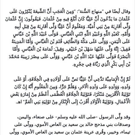
وقال أيضًا في “منهاج السُّنة”:
“وَمِنَ الْعَجَبِ أَنَّ الشِّيعَةَ يُنْكِرُونَ عَلَى
عُثْمَانَ مَا يَدَّعُونَ أَنَّ عَلِيًّا كَانَ أَبْلَغَ فِيهِ مِنْ عُثْمَانَ. فَيَقُولُونَ: إِنَّ عُثْمَانَ
وَلَّى أَقَارِبَهُ مِنْ بَنِي أُمَيَّةَ. وَمَعْلُومٌ أَنَّ عَلِيًّا وَلَّى أَقَارِبَهُ مِنْ قِبَلِ أَبِيهِ
وَأُمِّهِ، كَعَبْدِ اللَّهِ وَعُبَيْدِ اللَّهِ ابْنَيِ الْعَبَّاسِ. فَوَلَّى عُبَيْدَ اللَّهِ بْنَ عَبَّاسٍ
عَلَى الْيَمَنِ، وَوَلَّى عَلَى مَكَّةَ وَالطَّائِفِ قُثَمَ بْنَ الْعَبَّاسِ. وَأَمَّا الْمَدِينَةُ
فَقِيلَ: إِنَّهُ وَلَّى عَلَيْهَا سَهْلَ بْنَ حُنَيْفٍ. وَقِيلَ: ثُمَامَةَ بْنَ الْعَبَّاسِ. وَأَمَّا
الْبَصْرَةُ فَوَلَّى عَلَيْهَا عَبْدَ اللَّهِ بْنَ عَبَّاسٍ. وَوَلَّى عَلَى مِصْرَ رَبِيبَهُ مُحَمَّدَ
بْنَ أَبِي بَكْرٍ الَّذِي رَبَّاهُ فِي حِجْرِهِ.
ثُمَّ إِنَّ الْإِمَامِيَّةَ تَدَّعِي أَنَّ عَلِيًّا نَصَّ عَلَى أَوْلَادِهِ فِي الْخِلَافَةِ، أَوْ عَلَى
وَلَدِهِ، وَوَلَدِهِ عَلَى وَلَدِهِ الْآخَرِ، وَهَلُمَّ جَرًّا، وَمِنَ الْمَعْلُومِ أَنَّهُ إِنْ كَانَ
تَوْلِيَةُ الْأَقْرَبِينَ مُنْكَرًا، فَتَوْلِيَةُ الْخِلَافَةِ الْعُظْمَى أَعْظَمُ مِنْ إِمَارَةِ بَعْضِ
الْأَعْمَالِ، وَتَوْلِيَةُ الْأَوْلَادِ أَقْرَبُ إِلَى الْإِنْكَارِ مِنْ تَوْلِيَةِ بَنِي الْعَمِّ”
اهـ
.
وقد ولَّى الرسول -صلى الله عليه وسلم- على صنعاء، واليمن،
وصدقات بني مذحج خالد بن سعيد بن العاص الأموي، وولّى على
تيماء، وخيبر، وقُرى عرينة عثمان بن سعيد بن العاص الأموي، وولّى