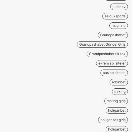
justin tv
selcuksports
maç izle
Grandpashabet
Grandpashabet Güncel Giriş
Grandpashabet tik tok
ekrem abi siteler
casino siteleri
robinbet
mrking
mrking giriş
holiganbet
holiganbet giriş
holiganbet