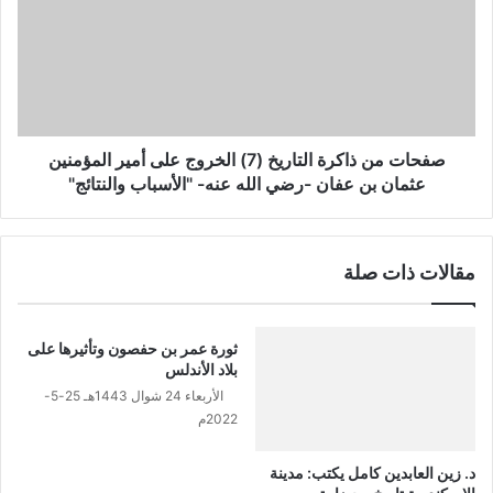
"الأسباب
التاريخ
والنتائج"
(7)
الخروج
على
أمير
المؤمنين
عثمان
صفحات من ذاكرة التاريخ (7) الخروج على أمير المؤمنين
بن
عثمان بن عفان -رضي الله عنه- "الأسباب والنتائج"
عفان
-رضي
الله
مقالات ذات صلة
عنه-
"الأسباب
والنتائج"
ثورة عمر بن حفصون وتأثيرها على
بلاد الأندلس
الأربعاء 24 شوال 1443هـ 25-5-
2022م
د. زين العابدين كامل يكتب: مدينة