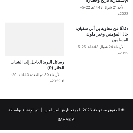
الإسكندرية تاريخ وحضارة
الأحد 21 شوال 1443هـ 22-5-
2022م
دفاعًا عن معاوية بن أبي سفيان:
خال المؤمنين وخير ملوك
المسلمين
الأربعاء 24 شوال 1443هـ 25-5-
2022م
رسائل البريد العاجل إلى الشباب
الحائر (9)
الأربعاء 30 ذو القعدة 1443هـ 29-
6-2022م
© الحقوق محفوظة 2026, لموقع تاريخ المسلمين | تم الإنشاء بواسطة
SAHAB Ai