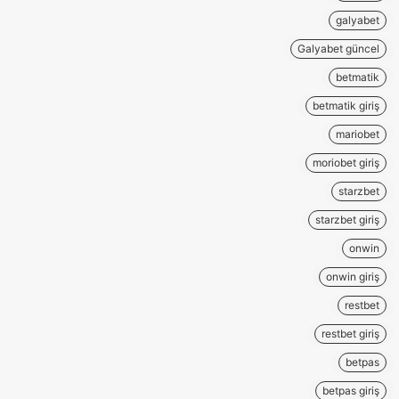
galyabet
Galyabet güncel
betmatik
betmatik giriş
mariobet
moriobet giriş
starzbet
starzbet giriş
onwin
onwin giriş
restbet
restbet giriş
betpas
betpas giriş