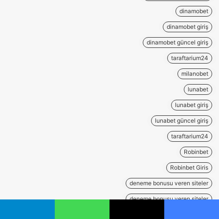
dinamobet
dinamobet giriş
dinamobet güncel giriş
taraftarium24
milanobet
lunabet
lunabet giriş
lunabet güncel giriş
taraftarium24
Robinbet
Robinbet Giris
deneme bonusu veren siteler
deneme bonusu veren siteler
tipobet
يسبوك
‫X
واتساب
تيلقرام