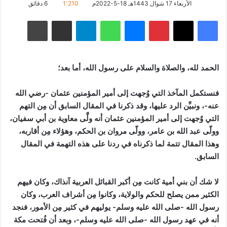
الأربعاء 17 شوال 1443هـ 18-5-2022م
1٬210
6 دقائق
فيسبوك
‫X
بينتيريست
ماسنجر
واتساب
تيلقرام
مشاركة عبر البريد
طباعة
الحمد لله، والصلاة والسلام على رسول الله، أما بعد؛
فنستكمل المآخذ التي وُجهت إلى أمير المؤمنين عثمان -رضي الله
عنه-، ونبيِّن الرد عليها، وقد ذكرنا في المقال السابق أن مِن التهم
التي وٌجهت إلى أمير المؤمنين عثمان أنه ولَّى معاوية بن أبي سفيان،
وولّى عبد الله بن عامر، وولّى مروان بن الحكم، وهؤلاء مِن أقاربه،
وهذا المقال تتمة لما ذكرناه في ردنا على هذه التهمة في المقال
السابق.
لا شك أن بني أمية كانت مِن أكبر القبائل العربية آنذاك، وكان فيهم
الكثير ممن يصلح للحكم والولاية، وكانوا مِن أشراف العرب، وكان
رسول الله -صلى الله عليه وسلم- يوليهم في كثير مِن الأمور، فنجد
أنه في عهد رسول الله -صلى الله عليه وسلم-، وبعد أن فُتحت مكة