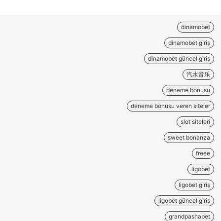
dinamobet
dinamobet giriş
dinamobet güncel giriş
汽水音乐
deneme bonusu
deneme bonusu veren siteler
slot siteleri
sweet bonanza
freee
ligobet
ligobet giriş
ligobet güncel giriş
grandpashabet