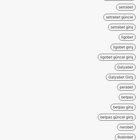
setrabet
setrabet güncel
setrabet giriş
ligobet
ligobet giriş
ligobet güncel giriş
Galyabet
Galyabet Giriş
perabet
betpas
betpas giriş
betpas güncel giriş
nerobet
Robinbet