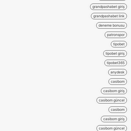
grandpashabet giriş
grandpashabet link
deneme bonusu
patronspor
tipobet
tipobet giriş
tipobet365
anydesk
casibom
casibom giriş
casibom güncel
casibom
casibom giriş
casibom güncel