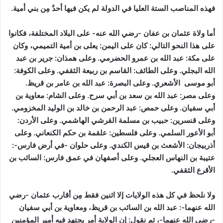
فهذه المناصب الستة العليا في الدولة لم يكن فيها أحدٌ مِن بني أمية.
أما ولاة عثمان بن عفان -رضي الله عنه- على البلاد المختلفة، فكانوا
على هذا النحو التالي:
كان على اليمن: يعلى بن أمية التميمي، وكان
على مكة: عبد الله بن عمرو الحضرمي. وعلى همذان: جرير بن عبد
الله البجلي. وعلى الطائف: القاسم بن ربيعة الثقفي. وعلى الكوفة:
أبو موسى الأشعري. وعلى البصرة: عبد الله بن عامر بن قريظ.
وعلى مصر: عبد الله بن سعد بن أبي سرح. وعلى الشام: معاوية بن
أبي سفيان. وعلى حمص: عبد الرحمن بن خالد بن الوليد المخزومي.
وعلى قنسرين: حبيب بن مسلمة القرشي الهاشمي. وعلى الأردن:
أبو الأعور السلمي. وعلى فلسطين: علقمة بن حكم الكنعاني. وعلى
أذربيجان: الأشعث بن قيس الكندي. وعلى حلوان -في أرض فارس-:
عتيبة بن النهاس العجلي. وعلى أصفهان في عمق فارس: السائب بن
الأقرع الثقفي.
ولا نلحظ في كل هذه الولايات إلا اثنين فقط مِن أقارب عثمان -رضي
الله عنهما-: عبد الله بن السائب بن قريظ، ومعاوية بن أبي سفيان
-رضي الله عنهما-، ثم نقول:
إن الولاية أمر يجتهد فيه أمير المؤمنين