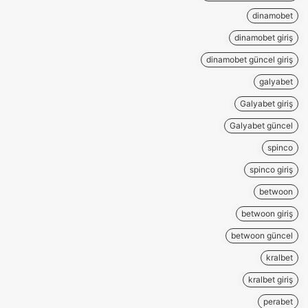
dinamobet
dinamobet giriş
dinamobet güncel giriş
galyabet
Galyabet giriş
Galyabet güncel
spinco
spinco giriş
betwoon
betwoon giriş
betwoon güncel
kralbet
kralbet giriş
perabet