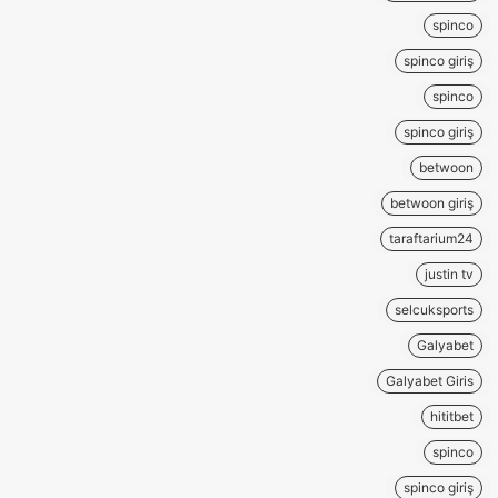
spinco
spinco giriş
spinco
spinco giriş
betwoon
betwoon giriş
taraftarium24
justin tv
selcuksports
Galyabet
Galyabet Giris
hititbet
spinco
spinco giriş