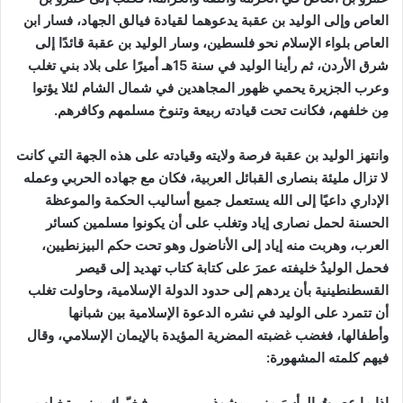
العاص وإلى الوليد بن عقبة يدعوهما لقيادة فيالق الجهاد، فسار ابن
العاص بلواء الإسلام نحو فلسطين، وسار الوليد بن عقبة قائدًا إلى
شرق الأردن، ثم رأينا الوليد في سنة 15هـ أميرًا على بلاد بني تغلب
وعرب الجزيرة يحمي ظهور المجاهدين في شمال الشام لئلا يؤتوا
مِن خلفهم، فكانت تحت قيادته ربيعة وتنوخ مسلمهم وكافرهم.
وانتهز الوليد بن عقبة فرصة ولايته وقيادته على هذه الجهة التي كانت
لا تزال مليئة بنصارى القبائل العربية،
فكان مع جهاده الحربي وعمله
الإداري داعيًا إلى الله يستعمل جميع أساليب الحكمة والموعظة
الحسنة لحمل نصارى إياد وتغلب على أن يكونوا مسلمين كسائر
العرب، وهربت منه إياد إلى الأناضول وهو تحت حكم البيزنطيين،
فحمل الوليدُ خليفته عمرَ على كتابة كتاب تهديد إلى قيصر
القسطنطينية بأن يردهم إلى حدود الدولة الإسلامية، وحاولت تغلب
أن تتمرد على الوليد في نشره الدعوة الإسلامية بين شبانها
وأطفالها، فغضب غضبته المضرية المؤيدة بالإيمان الإسلامي، وقال
فيهم كلمته المشهورة:
إذا ما عصبتُ الرأسَ مني بمشوذ فـغيّــكِ مـنـي تـغـلب