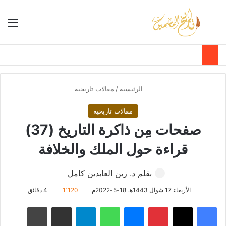
بحث عن
الق
الوضع ا
الرئيسية
/
مقالات تاريخية
مقالات تاريخية
صفحات مِن ذاكرة التاريخ (37)
قراءة حول الملك والخلافة
بقلم د. زين العابدين كامل
الأربعاء 17 شوال 1443هـ 18-5-2022م
1٬120
4 دقائق
فيسبوك
‫X
بينتيريست
ماسنجر
واتساب
تيلقرام
مشاركة عبر البريد
طباعة