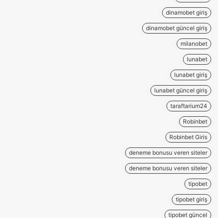
dinamobet giriş
dinamobet güncel giriş
milanobet
lunabet
lunabet giriş
lunabet güncel giriş
taraftarium24
Robinbet
Robinbet Giris
deneme bonusu veren siteler
deneme bonusu veren siteler
tipobet
tipobet giriş
tipobet güncel