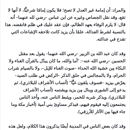
والمراد:
أن إمامة غير العدل لا تصح؛ فلا يكون إمامًا شرعيٍّا، لا أنها لا
تقع، وقد نقل الجصاص وغيره عن ابن عباس -رضي لله عنهما- أنه
قال: لا يلزم الوفاء بعهد الظالم، فإن عقد عليك في ظلم فانقضه، هذا
بالنسبة لشرط العدالة، علمًا بأن يزيد كانت تلاحقه الإشاعات التي
تقدح في عدالته.
وقد كان عبد الله بن الزبير -رضي الله عنهما- يقول بعد مقتل
الحسين -رضي الله عنه-:
“أما والله، ما كان يبدّل بالقرآن الغناء ولا
البكاء مِن خشية الله الحداء -صوت الغناء للإبل-، ولا بالصيام شراب
الحرام، ولا بالمجالس في حلق الذكر -الركض في طلب الصيد-
يعرّض بيزيد -فسوف يلقون غيًّا”
(أنساب الأشراف للبلاذري)
، ثم
يدعو إلى الشورى وينال مِن يزيد ويشتمه
(أنساب الأشراف
للبلاذري)
، ويذكر شربه للخمر، ويثبط الناس عنه، وأخذ الناس
يجتمعون إليه فيقوم فيهم، فيذكر مساوئ بني أمية
(أخبار مكة وما
جاء فيها مِن الآثار للأرزقي)
.
وقد كان بعض الناس في المدينة أيضًا يذكرون هذا الكلام، ولعل هذه