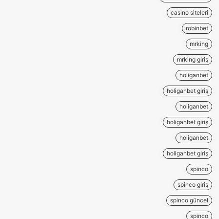
casino siteleri
robinbet
mrking
mrking giriş
holiganbet
holiganbet giriş
holiganbet
holiganbet giriş
holiganbet
holiganbet giriş
spinco
spinco giriş
spinco güncel
spinco