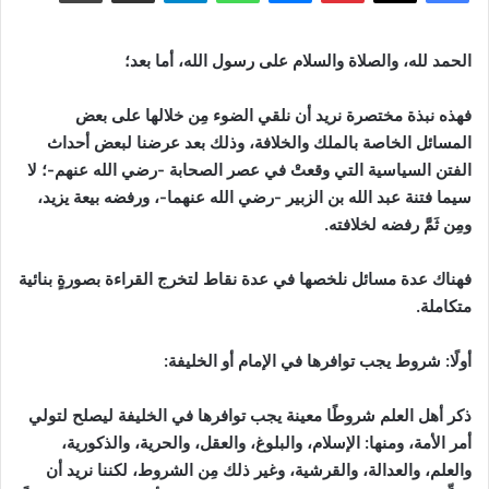
الحمد لله، والصلاة والسلام على رسول الله، أما بعد؛
فهذه نبذة مختصرة نريد أن نلقي الضوء مِن خلالها على بعض
المسائل الخاصة بالملك والخلافة، وذلك بعد عرضنا لبعض أحداث
الفتن السياسية التي وقعتْ في عصر الصحابة -رضي الله عنهم-؛ لا
سيما فتنة عبد الله بن الزبير -رضي الله عنهما-، ورفضه بيعة يزيد،
ومِن ثَمَّ رفضه لخلافته.
فهناك عدة مسائل نلخصها في عدة نقاط لتخرج القراءة بصورةٍ بنائية
متكاملة.
أولًا: شروط يجب توافرها في الإمام أو الخليفة:
ذكر أهل العلم شروطًا معينة يجب توافرها في الخليفة ليصلح لتولي
أمر الأمة، ومنها:
الإسلام، والبلوغ، والعقل، والحرية، والذكورية،
والعلم، والعدالة، والقرشية، وغير ذلك مِن الشروط، لكننا نريد أن