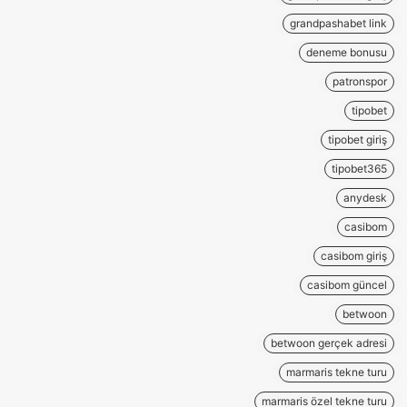
grandpashabet link
deneme bonusu
patronspor
tipobet
tipobet giriş
tipobet365
anydesk
casibom
casibom giriş
casibom güncel
betwoon
betwoon gerçek adresi
marmaris tekne turu
marmaris özel tekne turu