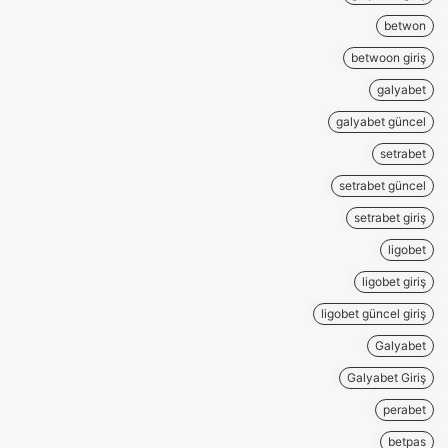
betwon
betwoon giriş
galyabet
galyabet güncel
setrabet
setrabet güncel
setrabet giriş
ligobet
ligobet giriş
ligobet güncel giriş
Galyabet
Galyabet Giriş
perabet
betpas