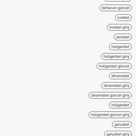
betwoon güncel
kralbet
kralbet giriş
perabet
holiganbet
holiganbet giriş
holiganbet güncel
dinamobet
dinamobet giriş
dinamobet güncel giriş
holiganbet
holiganbet güncel giriş
galyabet
galyabet giriş