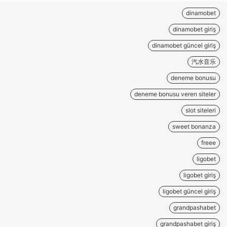
dinamobet
dinamobet giriş
dinamobet güncel giriş
汽水音乐
deneme bonusu
deneme bonusu veren siteler
slot siteleri
sweet bonanza
freee
ligobet
ligobet giriş
ligobet güncel giriş
grandpashabet
grandpashabet giriş