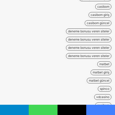
casibom
casibom giriş
casibom güncel
deneme bonusu veren siteler
deneme bonusu veren siteler
deneme bonusu veren siteler
deneme bonusu veren siteler
matbet
matbet giriş
matbet güncel
spinco
vdcasino
casibom
casibom giriş
يسبوك
‫X
واتساب
تيلقرام