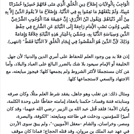
الْوَاجِبُ بِالْوِلاَيَاتِ إِصْلاَحُ دِينِ الْخَلْقِ الَّذِي مَتَى فَاتَهُمْ خَسِرُوا خُسْرَانًا
مُبِينًا، وَلَمْ يَنْفَعْهُمْ مَا نَعِمُوا بِهِ فِي الدُّنْيَا، وَإِصْلاَحُ مَا لاَ يَقُومُ الدِّينُ إِلاَّ بِهِ
مِنْ أَمْرِ دُنْيَاهُمْ. وَيَقُول ابْنُ الأْزْرَقِ: إِنَّ حَقِيقَةَ هَذَا الْوُجُوبِ الشَّرْعِيِّ
يَعْنِي وُجُوبَ نَصْبِ الإْمَامِ رَاجِعَةٌ إِلَى النِّيَابَةِ عَنِ الشَّارِعِ فِي حِفْظِ
الدِّينِ وَسِيَاسَةِ الدُّنْيَا بِهِ، وَسُمِّيَ بِاعْتِبَارِ هَذِهِ النِّيَابَةِ خِلاَفَةً وَإِمَامَةً
وَذَلِكَ لأِنَّ الدِّينَ هُوَ الْمَقْصُودُ فِي إِيجَادِ الْخَلْقِ لاَ الدُّنْيَا فَقَطْ”
(انتهى)
.
إذن فلا بد مِن وجود العلم للحفاظ على أمري الدين والدنيا؛ لأن جهل
الخليفة أو الإمام سيعود بلا شك بالضرر البالغ على العباد والبلاد، وأما
مَن كان مستجمعًا لأكثر الشروط ولم يجمعها كلها؛ فيجوز مبايعته، مع
الاجتهاد والسعي لاستجماعها كلها.
ومثال ذلك:
مَن تغلب وهو جاهل، يفقد شرط العلم مثلًا، وكان صرفه
ومنابذته فتنة وفساد؛ حكمنا بانعقاد إمامته حفاظًا على وحدة الكلمة،
وكيان الأمة؛ فلقد قُتل عبد الله بن الزبير -رضي الله عنهما- وقد كان
أميرًا للمؤمنين، ودخلت في طاعته ومبايعته: “الكوفة، والبصرة،
ومصر، وخراسان، والشام -معقل الأمويين-“، ولم يبقَ سوى الأردن
في عهد عبد الملك بن مروان، وقد قتله الحجاج؛ فماذا كان موقف