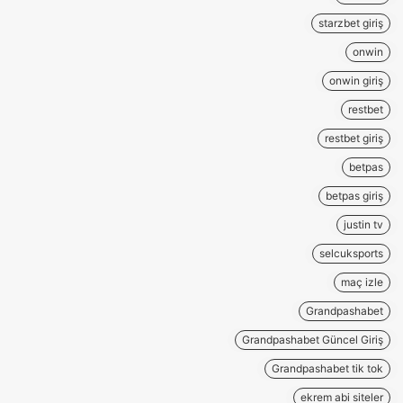
starzbet giriş
onwin
onwin giriş
restbet
restbet giriş
betpas
betpas giriş
justin tv
selcuksports
maç izle
Grandpashabet
Grandpashabet Güncel Giriş
Grandpashabet tik tok
ekrem abi siteler