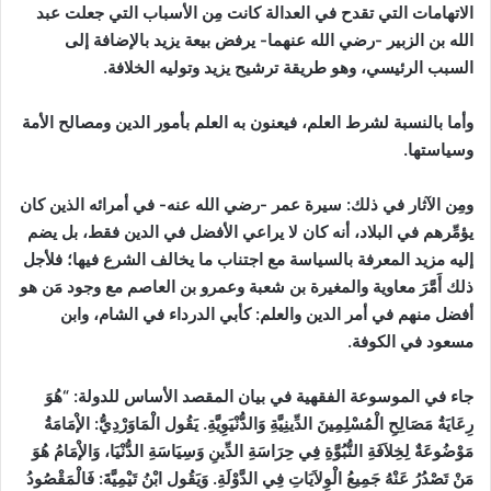
الاتهامات التي تقدح في العدالة كانت مِن الأسباب التي جعلت عبد
الله بن الزبير -رضي الله عنهما- يرفض بيعة يزيد بالإضافة إلى
السبب الرئيسي، وهو طريقة ترشيح يزيد وتوليه الخلافة.
وأما بالنسبة لشرط العلم، فيعنون به العلم بأمور الدين ومصالح الأمة
وسياستها.
ومِن الآثار في ذلك:
سيرة عمر -رضي الله عنه- في أمرائه الذين كان
يؤمِّرهم في البلاد، أنه كان لا يراعي الأفضل في الدين فقط، بل يضم
إليه مزيد المعرفة بالسياسة مع اجتناب ما يخالف الشرع فيها؛ فلأجل
ذلك أَمَّرَ معاوية والمغيرة بن شعبة وعمرو بن العاصم مع وجود مَن هو
أفضل منهم في أمر الدين والعلم: كأبي الدرداء في الشام، وابن
مسعود في الكوفة.
جاء في الموسوعة الفقهية في بيان المقصد الأساس للدولة:
“هُوَ
رِعَايَةُ مَصَالِحِ الْمُسْلِمِينَ الدِّينِيَّةِ وَالدُّنْيَوِيَّةِ. يَقُول الْمَاوَرْدِيُّ: الإْمَامَةُ
مَوْضُوعَةٌ لِخِلاَفَةِ النُّبُوَّةِ فِي حِرَاسَةِ الدِّينِ وَسِيَاسَةِ الدُّنْيَا، وَالإْمَامُ هُوَ
مَنْ تَصْدُرُ عَنْهُ جَمِيعُ الْوِلاَيَاتِ فِي الدَّوْلَةِ. وَيَقُول ابْنُ تَيْمِيَّةَ: فَالْمَقْصُودُ