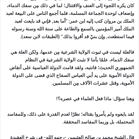
كان يكره اللجوء إلى العنف والاقتتال؛ لما في ذلك مِن سفك الدماء،
وإضعاف لوحدة الجماعة المسلمة، فلما أجمع الناس على البيعة لعبد
الملك بن مروان كتب إليه ابن عمر:
“أما بعد, فإني قد بايعت لعبد
الملك أمير المؤمنين بالسمع والطاعة على سنة الله وسنة رسوله
فيما استطعت, وإن بنيّ قد أقروا بذلك”
(الطبقات لابن سعد)
.
فالعلة ليست في ثبوت الولاية الشرعية مِن عدمها، ولكن العلة هي
سفك الدماء، علمًا بأننا لا نثبت الولاية الشرعية في النظام
الجمهوري الحديث؛ فانتبه، ولقد قامت الدولة العباسية على أنقاض
الدولة الأموية على يد أبي العباس السفاح الذي قضى على الدولة
الأموية، وقتل عشرات الآلاف مِن المسلمين.
وهنا سؤال: ماذا فعل العلماء في عصره؟!
لقد بايعوه ولم يأمروا بقتاله؛ نظرًا لعدم القدرة على ذلك، وللمفاسد
المحتملة، بل وربما المفاسد المحققة.
قال الشيخ محمد بن صالح العثيمين -رحمه الله- في شرح العقيدة