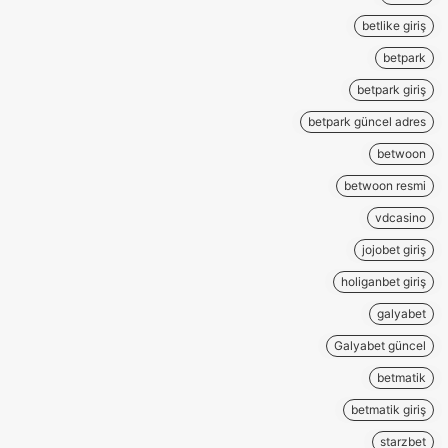
betlike giriş
betpark
betpark giriş
betpark güncel adres
betwoon
betwoon resmi
vdcasino
jojobet giriş
holiganbet giriş
galyabet
Galyabet güncel
betmatik
betmatik giriş
starzbet