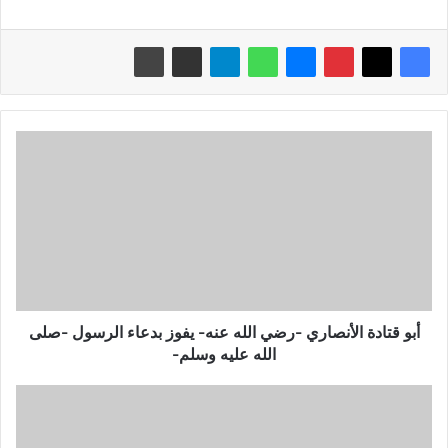
أبو
قتادة
الأنصاري
-رضي
الله
عنه-
يفوز
بدعاء
الرسول
-صلى
أبو قتادة الأنصاري -رضي الله عنه- يفوز بدعاء الرسول -صلى
الله
الله عليه وسلم-
عليه
وسلم-
السر
ليس
في