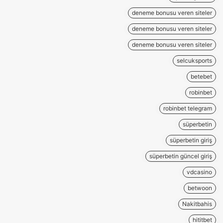
deneme bonusu veren siteler
deneme bonusu veren siteler
deneme bonusu veren siteler
selcuksports
betebet
robinbet
robinbet telegram
süperbetin
süperbetin giriş
süperbetin güncel giriş
vdcasino
betwoon
Nakitbahis
hititbet