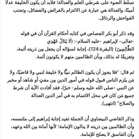
نسلِّط الضوء على شرطي العلم والعدالة؛ فلابد أن يكون الخليفة عدلًا
أمينًا، والعدالة هي عبارة عن الالتزام بالفرائض والفضائل، وتجنب
الفواحش والرذائل.
وقد ذكر أبو بكر الجصاص في كتابه أحكام القرآن أن في قوله
-تعالى- لإبراهيم -عليه السلام-: (لَا يَنَالُ عَهْدِي
الظَّالِمِينَ)
(البقرة:124)
، إجابة لسؤاله أن يجعل مِن ذريته أئمة،
وتعريفًا له بذلك، وبأن الظالمين منهم لا يكونون أئمة.
ثم قال: “فلا يجوز أن يكون الظالم نبيٍّا ولا خليفة لنبي ولا قاضيًا، ولا
مَن يلزم الناس قبول قوله في أمور الدين مِن مفتٍ أو شاهد أو مخبر
عن النبي -صلى الله عليه وسلم- خبرًا، فقد أفادت الآية أن شرط
جميع مَن كان في محل الائتمام به في أمر الدين العدالة
والصلاح”
(انتهى)
.
وذكر القاضي البيضاوي أن الجملة تفيد إجابة إبراهيم إلى ملتمسه،
وأن الظالمين مِن ذريته لا ينالون الإمامة؛ لأنها أمانة مِن الله وعهد،
وأن الفاسق لا يصلح للإمامة.