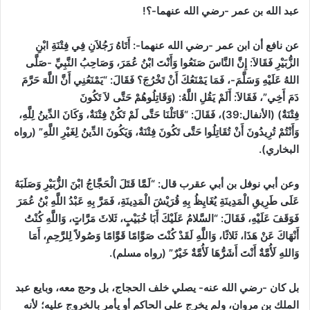
عبد الله بن عمر -رضي الله عنهما-؟!
عن نافع أن ابن عمر -رضي الله عنهما-:
أَتَاهُ رَجُلاَنِ فِي فِتْنَةِ ابْنِ
الزُّبَيْرِ فَقَالاَ: إِنَّ النَّاسَ صَنَعُوا وَأَنْتَ ابْنُ عُمَرَ، وَصَاحِبُ النَّبِيِّ -صَلَّى
اللهُ عَلَيْهِ وَسَلَّمَ-، فَمَا يَمْنَعُكَ أَنْ تَخْرُجَ؟ فَقَالَ: “يَمْنَعُنِي أَنَّ اللَّهَ حَرَّمَ
دَمَ أَخِي”، فَقَالاَ: أَلَمْ يَقُلِ اللَّهُ: (وَقَاتِلُوهُمْ حَتَّى لاَ تَكُونَ
فِتْنَةٌ)
(الأنفال:39)
، فَقَالَ: “قَاتَلْنَا حَتَّى لَمْ تَكُنْ فِتْنَةٌ، وَكَانَ الدِّينُ لِلَّهِ،
وَأَنْتُمْ تُرِيدُونَ أَنْ تُقَاتِلُوا حَتَّى تَكُونَ فِتْنَةٌ، وَيَكُونَ الدِّينُ لِغَيْرِ اللَّهِ”
(رواه
البخاري)
.
وعن أبي نوفل بن أبي عقرب قال:
“لَمَّا قَتَلَ الْحَجَّاجُ ابْنَ الزُّبَيْرِ وَصَلَبَهُ
عَلَى طَرِيقِ الْمَدِينَةِ يُغَايِظُ بِهِ قُرَيْشَ الْمَدِينَةِ، فَمَرَّ بِهِ عَبْدُ اللَّهِ بْنُ عُمَرَ
فَوَقَفَ عَلَيْهِ، فَقَالَ: “السَّلامُ عَلَيْكَ أَبَا خُبَيْبٍ، ثَلاثَ مَرَّاتٍ، وَاللَّهِ كُنْتُ
أَنْهَاكَ عَنْ هَذَا، ثَلاثًا، وَاللَّهِ لَقَدْ كُنْتَ صَوَّامًا قَوَّامًا وَصُولاً لِلرَّحِمِ، أَمَا
وَاللهِ لَأُمَّةٌ أَنْتَ أَشَرُّهَا لَأُمَّةٌ خَيْرٌ”
(رواه مسلم)
.
بل كان -رضي الله عنه- يصلي خلف الحجاج، بل وحج معه، وبايع عبد
الملك بن مروان، ولم يخرج على الحاكم أو يأمر بالخروج عليه؛ لأنه