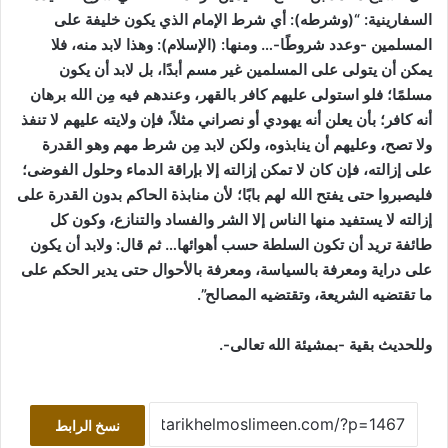
السفارينية:
“(وشرطه): أي شرط الإمام الذي يكون خليفة على
المسلمين -وعدد شروطًا-… ومنها: (الإسلام): وهذا لابد منه، فلا
يمكن أن يتولى على المسلمين غير مسم أبدًا، بل لابد أن يكون
مسلمًا؛ فلو استولى عليهم كافر بالقهر، وعندهم فيه مِن الله برهان
أنه كافر؛ بأن يعلن أنه يهودي أو نصراني مثلاً، فإن ولايته عليهم لا تنفذ
ولا تصح، وعليهم أن ينابذوه، ولكن لابد مِن شرط مهم وهو القدرة
على إزالته، فإن كان لا تمكن إزالته إلا بإراقة الدماء وحلول الفوضى؛
فليصبروا حتى يفتح الله لهم بابًا؛ لأن منابذة الحاكم بدون القدرة على
إزالته لا يستفيد منها الناس إلا الشر والفساد والتنازع، وكون كل
طائفة تريد أن تكون السلطة حسب أهوائها… ثم قال: ولابد أن يكون
على دراية ومعرفة بالسياسة، ومعرفة بالأحوال حتى يدير الحكم على
ما تقتضيه الشريعة، وتقتضيه المصالح”.
وللحديث بقية -بمشيئة الله تعالى-.
نسخ الرابط