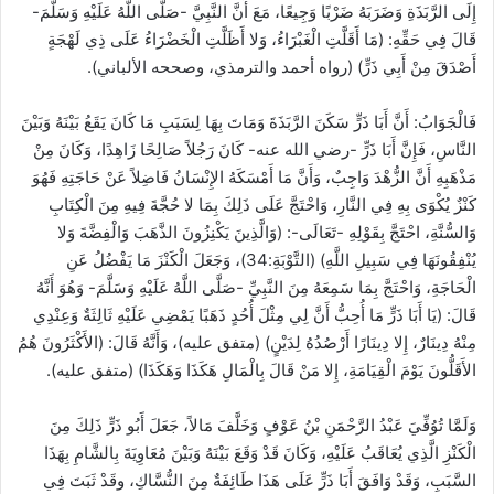
إِلَى الرَّبَذَةِ وَضَرَبَهُ ضَرْبًا وَجِيعًا، مَعَ أَنَّ النَّبِيَّ -صَلَّى اللَّهُ عَلَيْهِ وَسَلَّمَ-
قَالَ فِي حَقِّهِ: (مَا أَقَلَّتِ الْغَبْرَاءُ، وَلا أَظَلَّتِ الْخَضْرَاءُ عَلَى ذِي لَهْجَةٍ
أَصْدَقَ مِنْ أَبِي ذَرٍّ) (رواه أحمد والترمذي، وصححه الألباني).
فَالْجَوَابُ: أَنَّ أَبَا ذَرٍّ سَكَنَ الرَّبَذَةَ وَمَاتَ بِهَا لِسَبَبِ مَا كَانَ يَقَعُ بَيْنَهُ وَبَيْنَ
النَّاسِ، فَإِنَّ أَبَا ذَرٍّ -رضي الله عنه- كَانَ رَجُلاً صَالِحًا زَاهِدًا، وَكَانَ مِنْ
مَذْهَبِهِ أَنَّ الزُّهْدَ وَاجِبٌ، وَأَنَّ مَا أَمْسَكَهُ الإِنْسَانُ فَاضِلاً عَنْ حَاجَتِهِ فَهُوَ
كَنْزٌ يُكْوَى بِهِ فِي النَّارِ، وَاحْتَجَّ عَلَى ذَلِكَ بِمَا لا حُجَّةَ فِيهِ مِنَ الْكِتَابِ
وَالسُّنَّةِ، احْتَجَّ بِقَوْلِهِ -تَعَالَى-: (وَالَّذِينَ يَكْنِزُونَ الذَّهَبَ وَالْفِضَّةَ وَلا
يُنْفِقُونَهَا فِي سَبِيلِ اللَّهِ) (التَّوْبَةِ:34)، وَجَعَلَ الْكَنْزَ مَا يَفْضُلُ عَنِ
الْحَاجَةِ، وَاحْتَجَّ بِمَا سَمِعَهُ مِنَ النَّبِيِّ -صَلَّى اللَّهُ عَلَيْهِ وَسَلَّمَ- وَهُوَ أَنَّهُ
قَالَ: (يَا أَبَا ذَرٍّ مَا أُحِبُّ أَنَّ لِي مِثْلَ أُحُدٍ ذَهَبًا يَمْضِي عَلَيْهِ ثَالِثَةٌ وَعِنْدِي
مِنْهُ دِينَارٌ، إِلا دِينَارًا أَرْصُدُهُ لِدَيْنٍ) (متفق عليه)، وَأَنَّهُ قَالَ: (الأَكْثَرُونَ هُمُ
الأَقَلُّونَ يَوْمَ الْقِيَامَةِ، إِلا مَنْ قَالَ بِالْمَالِ هَكَذَا وَهَكَذَا) (متفق عليه).
وَلَمَّا تُوُفِّيَ عَبْدُ الرَّحْمَنِ بْنُ عَوْفٍ وَخَلَّفَ مَالاً، جَعَلَ أَبُو ذَرٍّ ذَلِكَ مِنَ
الْكَنْزِ الَّذِي يُعَاقَبُ عَلَيْهِ، وَكَانَ قَدْ وَقَعَ بَيْنَهُ وَبَيْنَ مُعَاوِيَةَ بِالشَّامِ بِهَذَا
السَّبَبِ، وَقَدْ وَافَقَ أَبَا ذَرٍّ عَلَى هَذَا طَائِفَةٌ مِنَ النُّسَّاكِ، وقَدْ ثَبَتَ فِي