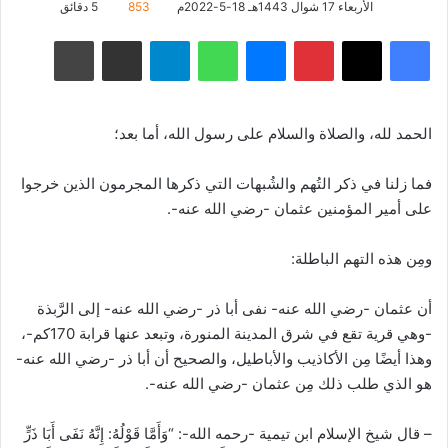
الأربعاء 17 شوال 1443هـ 18-5-2022م
853
5 دقائق
فيسبوك
‫X
بينتيريست
ماسنجر
واتساب
تيلقرام
مشاركة عبر البريد
طباعة
الحمد لله، والصلاة والسلام على رسول الله، أما بعد؛
فما زلنا في ذكر التُهم والشُبهات التي ذكرها المجرمون الذين خرجوا
على أمير المؤمنين عثمان -رضي الله عنه-.
ومِن هذه التهم الباطلة:
أن عثمان -رضي الله عنه- نفى أبا ذر -رضي الله عنه- إلى الرَّبذة
-وهي قرية تقع في شرق المدينة المنورة، وتبعد عنها قرابة 170كم-،
وهذا أيضًا مِن الأكاذيب والأباطيل، والصحيح أن أبا ذر -رضي الله عنه-
هو الذي طلب ذلك مِن عثمان -رضي الله عنه-.
– قال شيخ الإسلام ابن تيمية -رحمه الله-: “وَأَمَّا قَوْلُهُ: إِنَّهُ نَفَى أَبَا ذَرٍّ