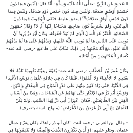
الصَّحِيحِ عَنِ النَّبِيِّ -صَلَّى اللَّهُ عَلَيْهِ وَسَلَّمَ- أَنَّهُ قَالَ: (لَيْسَ فِيمَا دُونَ
خَمْسَةِ أَوْسُقٍ صَدَقَة، وَلَيْسَ فِيمَا دُونَ خَمْسِ ذَوْدٍ صَدَقَةٌ، وَلَيْسَ فِيمَا
(1)
دُونَ خَمْسِ أَوَاقٍ صَدَقَةٌ)
(متفق عليه)، فَنَفَى الْوُجُوبَ فِيمَا دُونَ
الْمِائَتَيْنِ، وَلَمْ يَشْتَرِطْ كَوْنَ صَاحِبِهَا مُحْتَاجًا إِلَيْهَا أَمْ لا؟ وَقَالَ جُمْهُورُ
الصَّحَابَةِ: الْكَنْزُ هُوَ الْمَالُ الَّذِي لَمْ تُؤَدَّ حُقُوقُهُ، وَكَانَ أَبُو ذَرٌّ يُرِيدُ أَنْ
يُوجِبَ عَلَى النَّاسِ مَا لَمْ يُوجِبِ اللَّهُ عَلَيْهِمْ، وَيَذُمُّهُمْ عَلَى مَا لَمْ يَذُمُّهُمُ
اللَّهُ عَلَيْهِ، مَعَ أَنَّهُ مُجْتَهِدٌ فِي ذَلِكَ، مُثَابٌ عَلَى طَاعَتِهِ -رضي الله عنه-
كَسَائِرِ الْمُجْتَهِدِينَ مِنْ أَمْثَالِهِ.
وكَانَ عُمَرُ بْنُ الْخَطَّابِ -رضي الله عنه- يُقَوِّمُ رَعِيَّتَهُ تَقْوِيمًا تَامًّا، فَلا
يَعْتَدِي لا الأَغْنِيَاءُ وَلا الْفُقَرَاءُ، فَلَمَّا كَانَ فِي خِلافَةِ عُثْمَانَ تَوَسَّعَ الأَغْنِيَاءُ
فِي الدُّنْيَا، حَتَّى زَادَ كَثِيرٌ مِنْهُمْ عَلَى قَدْرِ الْمُبَاحِ فِي الْمِقْدَارِ وَالنَّوْعِ،
وَتَوَسَّعَ أَبُو ذَرٍّ فِي الإِنْكَارِ حَتَّى نَهَاهُمْ عَنِ الْمُبَاحَاتِ، وَهَذَا مِنْ أَسْبَابِ
الْفِتَنِ بَيْنَ الطَّائِفَتَيْنِ، فَكَانَ اعْتِزَالُ أَبِي ذَرٍّ لِهَذَا السَّبَبِ، وَلَمْ يَكُنْ
لِعُثْمَانَ مَعَ أَبِي ذَرٍّ غَرَضٌ مِنَ الأَغْرَاضِ” (منهاج السنة بتصرف).
– وقال ابن العربي -رحمه لله-: “كان أبو ذر زاهدًا، وكان يقرّع عمال
عثمان، ويتلو عليهم: (وَالَّذِينَ يَكْنِزُونَ الذَّهَبَ وَالْفِضَّةَ وَلا يُنْفِقُونَهَا فِي