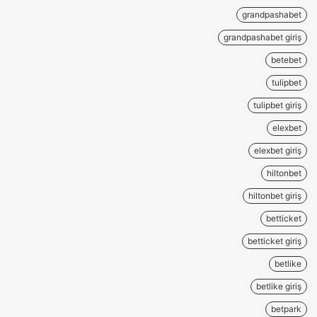
grandpashabet
grandpashabet giriş
betebet
tulipbet
tulipbet giriş
elexbet
elexbet giriş
hiltonbet
hiltonbet giriş
betticket
betticket giriş
betlike
betlike giriş
betpark