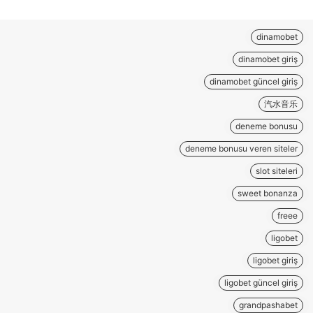
dinamobet
dinamobet giriş
dinamobet güncel giriş
汽水音乐
deneme bonusu
deneme bonusu veren siteler
slot siteleri
sweet bonanza
freee
ligobet
ligobet giriş
ligobet güncel giriş
grandpashabet