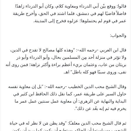
قالوا: ووقع بيْن أبي الدرداء ومعاوية كلام، وكان أبو الدرداء زاهدًا
فاضلاً قاضيًا لهم في دمشق، فلما اشتد في الحق، وأخرج طريقة
عمر في قوم لم يحتملوها؛ عزلوه فخرج إلى المدينة.
والجواب:
قال ابن العربي -رحمه الله-: “وهذه كلها مصالح لا تقدح في الدين،
ولا تؤثر في منزلة أحد مِن المسلمين بحال، وأبو الدرداء وأبو ذر
بريئان من عاب، وعثمان بريء أعظم براءة وأكثر نزاهة؛ فمن روى أنه
نفى، وروى سببًا فهو كله باطل” اهـ.
وقال الشيخ محب الدين الخطيب -رحمه الله-: “بل إن معاوية نفسه
حاول السير على طريقة عمر، كما نقل ذلك الحافظ ابن كثير في
البداية والنهاية عن الزهري: أن معاوية عمل سنتين عمل عمر ما
يخرم فيه ثم إنه بعُد عن ذلك”.
ثم قال الشيخ محب الدين معلقـًا: “وقد يظن مَن لا نظر له في حياة
الشعوب وسياستها أن الحاكم يستطيع أن يكون كما يريد أن يكون