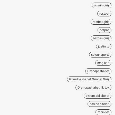
onwin giriş
restbet
restbet giriş
betpas
betpas giriş
justin tv
selcuksports
maç izle
Grandpashabet
Grandpashabet Güncel Giriş
Grandpashabet tik tok
ekrem abi siteler
casino siteleri
robinbet