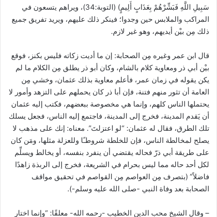
سَبِيلِ اللَّهِ فَبَشِّرْهُمْ بِعَذَابٍ أَلِيمٍ) (التوبة:34)، ويراهم يتسعون في
المراكب والملابس حين وجدوا؛ فينكر ذلك عليهم، ويريد تفريق جميع
ذلك مِن بيْن أيديهم، وهو غير لازم.
قال ابن عمر وغيره مِن الصحابة: إن ما أديت زكاته فليس بكنز، فوقع
بيْن أبي ذر ومعاوية كلام بالشام، وكان أبو ذر يطلق مِن الكلام ما لم
يكن يقوله في زمان عمر، فأعلم معاوية بذلك عثمان، وخشي مِن
العامة أن تثور منهم فتنة، فإن أبا ذر كان يحملهم على التزهد وأمور لا
يحتملها الناس كلهم، وإنما هي مخصوصة ببعضهم، فكتب إليه عثمان
أن يَقدم المدينة، فخرج إلى المدينة، فاجتمع إليه الناس، فجعل يسلك
تلك الطرق، فقال له عثمان: “لو اعتزلتَ”. معناه: إنك على مذهب لا
يصلح لمخالطة الناس، فإن للخلطة شروطـًا وللعزلة مثلها، ومَن كان
على طريقة أبي ذرّ فحاله يقتضي أن ينفرد بنفسه، أو يخالط ويسلِّم
لكل أحد حاله مما ليس بحرام في الشريعة، فخرج إلى الربذة زاهدًا
فاضلاً” (بتصرف مِن العواصم مِن القواصم في تحقيق مواقف
الصحابة بعد وفاة النبي -صلى الله عليه وسلم-).
– وقال الشيخ محب الدين الخطيب -رحمه الله- معلقًا: “وإنما اختار