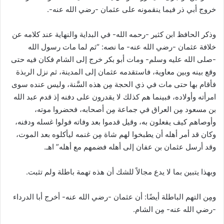
خروج أبي ذر فيما ينقمونه على عثمان -رضي الله عنه-.
وذكر الحافظ ابن كثير -رحمه الله- في البداية والنهاية عند كلامه عن
خلافة عثمان -رضي الله عنه- ما نصه: “ثم لما مات رسول الله
-صلى الله عليه وسلم- ومات أبو بكر خرج إلى الشام فكان فيه حتى
وقع بينه وبين معاوية، فاستقدمه عثمان إلى المدينة، ثم نزل الربذة
فأقام بها حتى مات في ذي الحجة مِن هذه السَّنة، وليس عنده سوى
امرأته وأولاده، فبينما هم كذلك لا يقدرون على دفنه إذ قدم عبد الله
بن مسعود مِن العراق في جماعة مِن أصحابه، فحضروا موته،
وأوصاهم كيف يفعلون به، وقيل قدموا بعد وفاته فولوا غسله ودفنه،
وكان قد أمر أهله أن يطبخوا لهم شاة مِن غنمه ليأكلوه بعد الموت،
وقد أرسل عثمان بن عفان إلى أهله فضمهم مع أهله” اهـ.
وبهذا يتبين بما لا يدع مجالاً للشك أن هذه تهمة باطلة ولم تثبت.
ومِن التهم الباطلة أيضًا: أن عثمان -رضي الله عنه- أخرج أبا الدرداء
-رضي الله عنه- مِن الشام.