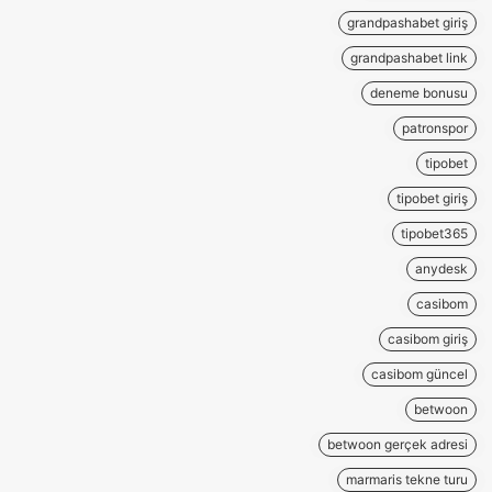
grandpashabet giriş
grandpashabet link
deneme bonusu
patronspor
tipobet
tipobet giriş
tipobet365
anydesk
casibom
casibom giriş
casibom güncel
betwoon
betwoon gerçek adresi
marmaris tekne turu