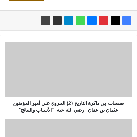
صفحات
مِن
ذاكرة
التاريخ
(2)
الخروج
على
أمير
المؤمنين
عثمان
صفحات مِن ذاكرة التاريخ (2) الخروج على أمير المؤمنين
بن
عثمان بن عفان -رضي الله عنه- "الأسباب والنتائج"
عفان
-رضي
(صفحات
الله
مِن
عنه-
ذاكرة