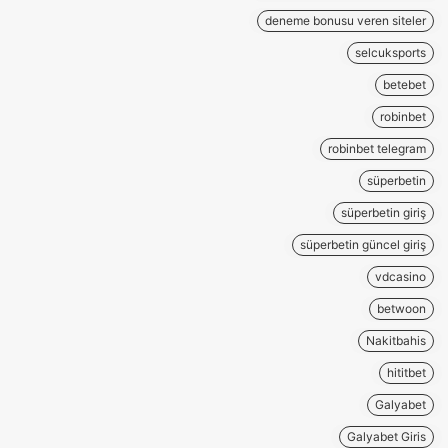
deneme bonusu veren siteler
selcuksports
betebet
robinbet
robinbet telegram
süperbetin
süperbetin giriş
süperbetin güncel giriş
vdcasino
betwoon
Nakitbahis
hititbet
Galyabet
Galyabet Giris