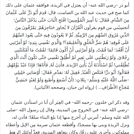
أبو ذر -رضي الله عنه- أن يعتزل في الربذة، فوافقه عثمان على ذلك
كما صح في حديث عبد الله بن الصامت، قال: قَدِمَ أَبُو ذَرٍّ عَلَى عُثْمَانَ
مِنَ الشَّامِ, فَقَالَ: يَا أَمِيرَ الْمُؤْمِنِينَ! افْتَحِ الْبَابَ حَتَّى يَدْخُلَ النَّاسُ؛
أتحسِبُني من قوم يقرأون الْقُرْآنَ لا يُجاوز حَنَاجِرَهُمْ, يَمْرُقُونَ مِنَ
الدِّينِ مُرُوق السَّهْمِ مِنَ الرَّمِيَّةِ, ثُمَّ لا يَعُودُونَ فِيهِ حَتَّى يَعُودَ السَّهْمُ
عَلَى فُوقِهِ؛ هُمْ شرُّ الْخَلْقِ وَالْخَلِيقَةِ؟! وَالَّذِي نَفْسِي بِيَدِهِ؛ لَوْ أَمَرْتَنِي
أَنْ أَقْعُدَ؛ لَمَا قُمْتُ, وَلَوْ أَمَرْتَنِي أَنْ أَكُونَ قَائِمًا؛ لقُمْتُ مَا أَمْكَنَتْنِي
رِجْلايَ, وَلَوْ رَبَطْتَنِي عَلَى بَعِيرٍ لَمْ أُطْلِقْ نَفْسِي حَتَّى تَكُونَ أَنْتَ الَّذِي
تُطْلِقُني! ثُمَّ اسْتَأْذَنَهُ أَنْ يَأْتِيَ الرَّبذة, فأَذِنَ لَهُ, فَأَتَاهَا؛ فَإِذَا عَبْدٌ يَؤُمَّهُمْ,
فَقَالُوا: أَبُو ذرٍّ! فَنَكَصَ الْعَبْدُ, فَقِيلَ لَهُ: تقدَّم, فَقَالَ: أَوْصَانِي خَلِيلِي
-صَلَّى اللَّهُ عَلَيْهِ وَسَلَّمَ- بِثَلاثٍ: (أَنْ أَسْمَعَ وأُطيع وَلَوْ لِعَبْدٍ حَبَشِيٍّ
مُجَدَّعِ الأَطْرَافِ… ) (رواه ابن حبان، وصححه الألباني).
وقد ذكر ابن خلدون -رحمه الله- في العِبَر أن أبا ذر استأذن عثمان
-رضي الله عنه- في الخروج مِن المدينة، وقال إن رسول الله -صلى
الله عليه وسلم- أمرني أن أخرج منها إذا بلغ البناء سلعًا؛ فأذن له،
ونزل الربذة وبنى بها مسجدًا، وأقطعه عثمان صرمة مِن الإبل وأعطاه
مملوكين، وأجرى عليه رزقًا، وكان يتعاهد المدينة، فعدَّ أولئك الرهط