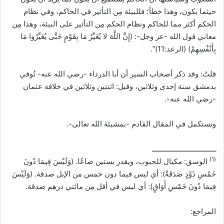
حيثما يكون، وهذا خطأ؛ فللبيئة مِن التأثير في الحاكم، وفي نظام
الحكم أكثر مما للحاكم ونظام الحكم مِن التأثير على البيئة، وهذا مِن
معاني قول الله -عز وجل-: (إِنَّ اللَّهَ لا يُغَيِّرُ مَا بِقَوْمٍ حَتَّى يُغَيِّرُوا مَا
بِأَنْفُسِهِمْ) (الرعد:11)”.
قلتُ: وقد ذكر أصحاب السير أن أبا الدرداء -رضي الله عنه- تُوفي
بدمشق سنة إحدى وثلاثين، وقيل: اثنتين وثلاثين في خلافة عثمان
-رضي الله عنه-.
ونستكمل في المقال القادم -بمشيئة الله تعالى-.
ــــــــــــــــــــــــــــــــ
(1)
الوسق: مكيال للحبوب، ويقدر بستين صاعًا. (وَلَيْسَ فِيمَا دُونَ
خَمْسِ ذَوْدٍ صَدَقَةٌ): أي ليس فيما دون خمس من الإبل صدقة. (وَلَيْسَ
فِيمَا دُونَ خَمْسِ أَوَاقٍ): أي ليس في أقل مِن مائتي درهم صدقة.
المراجع: