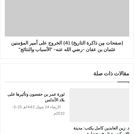
"الأسباب
التاريخ)
والنتائج"
(4)
الخروج
على
أمير
المؤمنين
عثمان
(صفحات مِن ذاكرة التاريخ) (4) الخروج على أمير المؤمنين
بن
عثمان بن عفان -رضي الله عنه- "الأسباب والنتائج"
عفان
-رضي
الله
مقالات ذات صلة
عنه-
"الأسباب
والنتائج"
ثورة عمر بن حفصون وتأثيرها على
بلاد الأندلس
الأربعاء 24 شوال 1443هـ 25-5-
2022م
د. زين العابدين كامل يكتب: مدينة
الإسكندرية تاريخ وحضارة