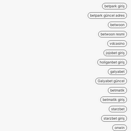
betpark giriş
betpark güncel adres
betwoon
betwoon resmi
vdcasino
jojobet giriş
holiganbet giriş
galyabet
Galyabet güncel
betmatik
betmatik giriş
starzbet
starzbet giriş
onwin