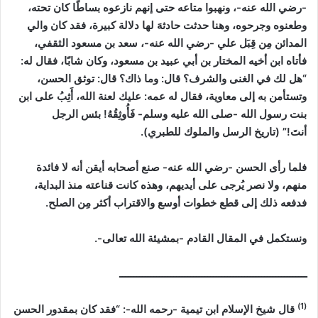
-رضي الله عنه-، ونهبوا متاعه حتى إنهم نازعوه بساطًا كان تحته،
وطعنوه وجرحوه، وهنا حدثت حادثهَ لها دلالة كبيرة، فقد كان والي
المدائن مِن قِبَل علي -رضي الله عنه-، سعد بن مسعود الثقفي،
فأتاه ابن أخيه المختار بن أبي عبيد بن مسعود، وكان شابًا، فقال له:
“هل لك في الغنى والشرف؟ قال: وما ذاك؟ قال: توثق الحسن،
وتستأمن به إلى معاوية، فقال له عمه: عليك لعنة الله، أَثِبُ على ابن
بنت رسول الله -صلى الله عليه وسلم- فَأُوثِقُهُ! بئس الرجل
أنتَ!”
(تاريخ الرسل والملوك للطبري)
.
فلما رأى الحسن -رضي الله عنه- صنع أصحابه أيقن أنه لا فائدة
منهم، ولا نصر يُرجى على أيديهم، وهذه كانت قناعته منذ البداية،
فدفعه ذلك إلى قطع خطوات أوسع والاقتراب أكثر مِن الصلح.
ونستكمل في المقال القادم -بمشيئة الله تعالى-.
ــــــــــــــــــــــــــــــــــــــــــــــــــــــــــــــــــ
(1)
قال شيخ الإسلام ابن تيمية -رحمه الله-:
“فقد كان بمقدور الحسن