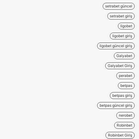
setrabet güncel
setrabet giriş
ligobet
ligobet giriş
ligobet güncel giriş
Galyabet
Galyabet Giriş
perabet
betpas
betpas giriş
betpas güncel giriş
nerobet
Robinbet
Robinbet Giriş