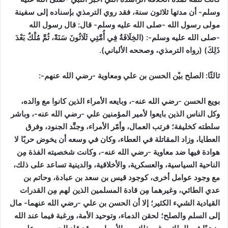
وسلم- أن مدتها ثلاثون سنة، فقد روي الترمذي بإسناده إلى سفينة
مولى رسول الله -صلى الله عليه وسلم- قال: قال رسول الله
-صلى الله عليه وسلم-: (الخِلَافَةُ فِي أُمَّتِي ثَلَاثُونَ سَنَةً، ثُمَّ مُلْكٌ بَعْدَ
ذَلِكَ)
(رواه الترمذي، وصححه الألباني)
.
ثالثًا: الصلح بيْن الحسن بن علي ومعاوية -رضي الله عنهم-:
بويع الحسن -رضي الله عنه-، وبايعه الأمراء الذين كانوا مع والده،
وكل الناس الذين بايعوا لأمير المؤمنين علي -رضي الله عنه-، وباشر
سلطته كخليفة؛ فرتب العمال، وأمّر الأمراء، وجنَّد الجنود، وفرق
العطايا، وزاد المقاتلة في العطاء، وكان في وسعه أن يخوض حربًا لا
هوادة فيها ضد معاوية -رضي الله عنه-، وكانت شخصيته الفذة مِن
الناحية السياسية، والعسكرية، والأخلاقية، والدينية تساعد على ذلك،
مع وجود عوامل أخرى، كوجود قيس بن سعد بن عبادة، وحاتم بن
عدي الطائي، وغيرهما مِن قادة المسلمين الذين لهم مِن القدرات
القيادية الشيء الكثير؛ إلا أن الحسن بن علي -رضي الله عنهما- مال
إلى السلم والصلح؛ لحقن الدماء، وتوحيد الأمة، ورغبة فيما عند الله