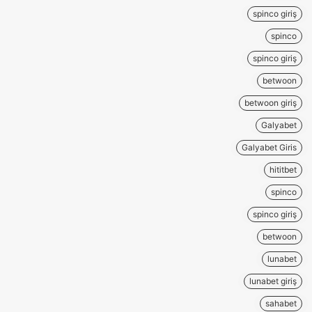
spinco giriş
spinco
spinco giriş
betwoon
betwoon giriş
Galyabet
Galyabet Giris
hititbet
spinco
spinco giriş
betwoon
lunabet
lunabet giriş
sahabet