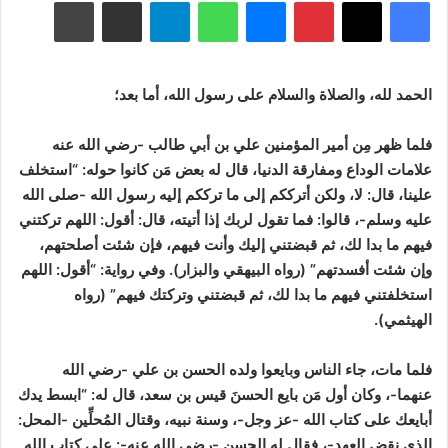
فيسبوك
‫X
بينتيريست
ماسنجر
واتساب
تيلقرام
مشاركة عبر البريد
طباعة
الحمد لله، والصلاة والسلام على رسول الله، أما بعد؛
فلما ظهر مِن أمير المؤمنين علي بن أبي طالب -رضي الله عنه
علامات الوداع ومفارقة الدنيا، قال له بعض مَن كانوا حوله: “استخلف
علينا، قال: لا، ولكن أترككم إلى ما ترككم إليه رسول الله -صلى الله
عليه وسلم-، قالوا: فما تقول لربك إذا أتيته، قال: أقول: اللهم تركتني
فيهم ما بدا لك، ثم قبضتني إليك وأنت فيهم، فإن شئت أصلحتهم،
وإن شئت أفسدتهم”
(رواه البيهقي والبزار)
. وفي رواية: “أقول: اللهم
استخلفتني فيهم ما بدا لك، ثم قبضتني وتركتك فيهم”
(رواه
الهيثمي)
.
فلما مات، جاء الناس وبايعوا ولده الحسن بن علي -رضي الله
عنهما-، وكان أول مَن بايع الحسنَ قيس بن سعد، قال له:
“ابسط يدك
أبايعك على كتاب الله -عز وجل-، وسنة نبيه، وقتال المُحلِّين -المحل:
الذي نقض العهد-، فقال له الحسن -رضي الله عنه-: على كتاب الله