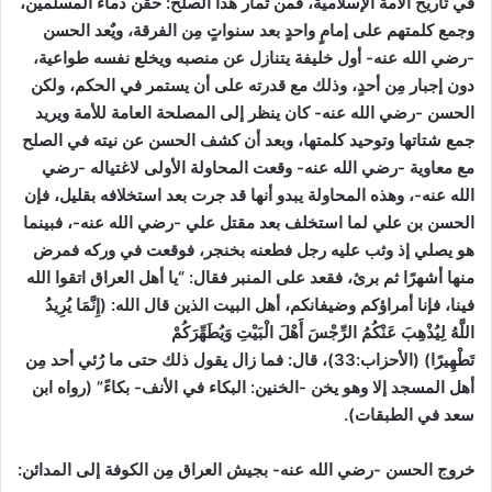
في تاريخ الأمة الإسلامية، فمن ثمار هذا الصلح:
حقن دماء المسلمين،
وجمع كلمتهم على إمامٍ واحدٍ بعد سنواتٍ مِن الفرقة، ويٌعد الحسن
-رضي الله عنه- أول خليفة يتنازل عن منصبه ويخلع نفسه طواعية،
دون إجبار مِن أحدٍ، وذلك مع قدرته على أن يستمر في الحكم، ولكن
الحسن -رضي الله عنه- كان ينظر إلى المصلحة العامة للأمة ويريد
جمع شتاتها وتوحيد كلمتها، وبعد أن كشف الحسن عن نيته في الصلح
مع معاوية -رضي الله عنه- وقعت المحاولة الأولى لاغتياله -رضي
الله عنه-، وهذه المحاولة يبدو أنها قد جرت بعد استخلافه بقليل، فإن
الحسن بن علي لما استخلف بعد مقتل علي -رضي الله عنه-، فبينما
هو يصلي إذ وثب عليه رجل فطعنه بخنجر، فوقعت في وركه فمرض
منها أشهرًا ثم برئ، فقعد على المنبر فقال: “يا أهل العراق اتقوا الله
فينا، فإنا أمراؤكم وضيفانكم، أهل البيت الذين قال الله: (إِنَّمَا يُرِيدُ
اللَّهُ لِيُذْهِبَ عَنْكُمُ الرِّجْسَ أَهْلَ الْبَيْتِ وَيُطَهِّرَكُمْ
تَطْهِيرًا)
(الأحزاب:33)
، قال: فما زال يقول ذلك حتى ما رُئي أحد مِن
أهل المسجد إلا وهو يخن -الخنين: البكاء في الأنف- بكاءً”
(رواه ابن
سعد في الطبقات)
.
خروج الحسن -رضي الله عنه- بجيش العراق مِن الكوفة إلى المدائن: