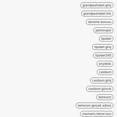
grandpashabet giriş
grandpashabet link
deneme bonusu
patronspor
tipobet
tipobet giriş
tipobet365
anydesk
casibom
casibom giriş
casibom güncel
betwoon
betwoon gerçek adresi
marmaris tekne turu