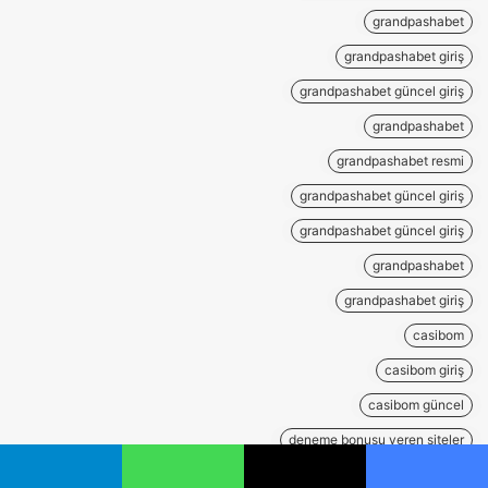
grandpashabet
grandpashabet giriş
grandpashabet güncel giriş
grandpashabet
grandpashabet resmi
grandpashabet güncel giriş
grandpashabet güncel giriş
grandpashabet
grandpashabet giriş
casibom
casibom giriş
casibom güncel
deneme bonusu veren siteler
deneme bonusu veren siteler
يسبوك
‫X
واتساب
تيلقرام