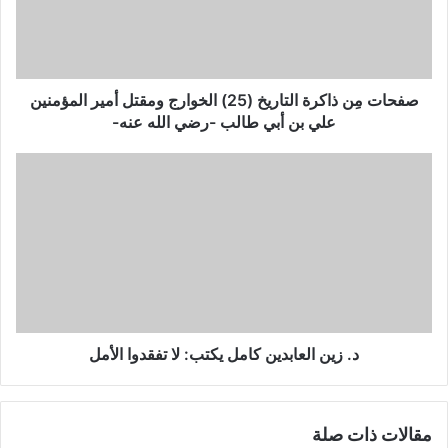
الخوارج
ومقتل
أمير
المؤمنين
علي
صفحات مِن ذاكرة التاريخ (25) الخوارج ومقتل أمير المؤمنين
بن
علي بن أبي طالب -رضي الله عنه-
أبي
طالب
د.
-رضي
زين
الله
العابدين
عنه-
كامل
يكتب:
لا
تفقدوا
الأمل
د. زين العابدين كامل يكتب: لا تفقدوا الأمل
مقالات ذات صلة