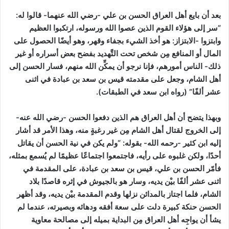
بعد أن بايع أهل العراق الحسن بن علي -رضي الله عنهما- قالوا له:
“سر إلى هؤلاء القوم الذين عصوا الله ورسوله، ارتكبوا العظيم
وابتزوا -الابتزاز: هو أخذ الشيء بجفاء وقهر، وهو أيضًا الحصول على
المال أو المنافع مِن شخص تحت التَّهديد بفضح بعض أسراره أو غير
ذلك- الناس أمورهم، فإنا نرجو أن يمكِّن الله منهم، فسار الحسن إلى
أهل الشام، وجعل على مقدمته قيس بن سعد بن عبادة في اثنى
عشر ألفًا”
(رواه ابن سعد في الطبقات)
.
وبهذا يتضح أن أهل العراق هم الذين دفعوا الحسن -رضي الله عنه-
إلى الخروج لقتال أهل الشام مِن غير رغبةٍ منه، وهذا الأمر قد أشار
إليه ابن كثير -رحمه الله- بقوله:
“ولم يكن في نية الحسن أن يقاتل
أحدًا، ولكن غلبوه على رأيه، فاجتمعوا اجتماعًا عظيمًا لم يُسمع بمثله،
فأمّر الحسن بن علي، قيس بن سعد بن عبادة، على المقدمة في
اثنى عشر ألفًا بيْن يديه، وسار هو بالجيوش في إثره قاصدًا بلاد
الشام، فلما اجتاز بالمدائن نزلها وقدم المقدمة بيْن يديه، وقد أظهر
الحسن حنكة كبيرة دلت على سعهَ أفقه ودهائه وبصيرته، عندما لم
يشأ أن يواجِه أهل العراق مِن البداية بميله إلى مصالحة معاوية