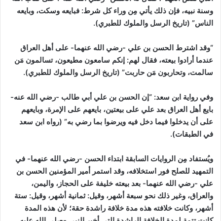
وسنة نبيه، فإن ذلك يأتي مِن وراء كل شرط: فبايعه وسكت، وبايعه
الناس”
(تاريخ الرسل والملوك للطبري)
.
“وقد اشترط الحسن بن علي -رضي الله عنهما- على أهل العراق
عندما أرادوا بيعته، فقال لهم: إنكم سامعون مطيعون، تسالمون مَن
سالمت، وتحاربون مَن حاربت”
(تاريخ الرسل والملوك للطبري)
.
وفي رواية ابن سعد:
“إن الحسن بن علي أبي طالب -رضي الله عنه-
بايع أهل العراق بعد علي على بيعتين، بايعهم على الإمرة، وبايعهم
على أن يدخلوا فيما دخل فيه ويرضوا بما رضي به”
(رواه ابن سعد
في الطبقات)
.
ويُستفاد مِن الروايات السابقة ابتداء الحسن -رضي الله عنهما- في
التمهيد للصلح فور استخلافه،
وقد استمر أمير المؤمنين الحسن بن
علي -رضي الله عنهما- بعد بيعته خليفة على الحجاز، واليمن،
والعراق، وغير ذلك نحو سبعة أشهر، وقيل: ثمانية أشهر، وقيل: ستة
أشهر، وكانت خلافته هذه مدة خلافة راشدة حقة؛ لأن هذه المدة
كانت تتمة لمدة الخلافة الراشدة التي أخبر النبي -صلى الله عليه