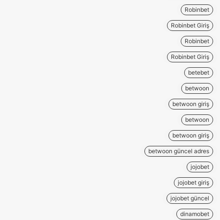
Robinbet
Robinbet Giriş
Robinbet
Robinbet Giriş
betebet
betwoon
betwoon giriş
betwoon
betwoon giriş
betwoon güncel adres
jojobet
jojobet giriş
jojobet güncel
dinamobet