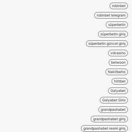
robinbet
robinbet telegram
süperbetin
süperbetin giriş
süperbetin güncel giriş
vdcasino
betwoon
Nakitbahis
hititbet
Galyabet
Galyabet Giris
grandpashabet
grandpashabet giriş
grandpashabet resmi giriş