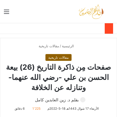
بحث عن
الق
الوضع ا
الرئيسية
/
مقالات تاريخية
مقالات تاريخية
صفحات مِن ذاكرة التاريخ (26) بيعة
الحسن بن علي -رضي الله عنهما-
وتنازله عن الخلافة
بقلم د. زين العابدين كامل
الأربعاء 17 شوال 1443هـ 18-5-2022م
1٬225
6 دقائق