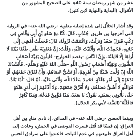
عشر مِن شهر رمضان سنة 40هـ على الصحيح المشهور مِن
الأقوال.
(البداية والنهاية لابن كثير)
.
وقد أشار الخلاَّل إلى شدة إصابة معاوية -رضي الله عنه- في الرواية
التي أخرجها مِن طريق جُنْدُبٍ، قَالَ: كُنَّا مَعَ سَعْدِ بْنِ أَبِي وَقَّاصٍ فِي
رَكْبٍ فَنَزَلَ سَعْدٌ وَنَزَلْتُ، وَاغْتَنَمْتُ نُزُولَهُ، قَالَ: فَجَعَلْتُ أَمْشِي إِلَى
جَانِبِهِ، فَحَمِدْتُ اللَّهَ، وَأَثْنَيْتُ عَلَيْهِ، وَقُلْتُ: إِنَّ مُعَاوِيَةَ طٌعن طَعْنَا بَيْنَنَا لَا
أُرَاهَا إِلَّا قَاتِلَتُهُ، وَإِنَّ النَّاسَ -يقصد الخوارج- قَاتِلُونَ بَقِيَّةَ أَصْحَابِ
الشُّورَى وَبَقِيَّةَ أَصْحَابِ رَسُولِ اللَّهِ -صَلَّى اللهُ عَلَيْهِ وَسَلَّمَ-، فَأَنْشُدُكَ
اللَّهَ إِنْ وُلِّيتَ شَيْئًا مِنْ أَمْرِهِمْ، أَوْ تَشُقُّ عَصَاهُمْ، وَأَنْ تُفَرِّقَ جَمْعَهُمْ، أَوْ
تَدَعَهُمْ إِلَى أَمْرِ هَلَكَةٍ. فَحَمِدَ سَعْدٌ اللَّهَ، وَأَثْنَى عَلَيْهِ، ثُمَّ قَالَ: “أَمَّا بَعْدُ،
فَوَاللَّهِ لَا أَشُقُّ عَصَاهُمْ، وَلَا أُفَرِّقُ جَمْعَهُمْ، وَلَا أَدْعُهُمْ إِلَى أَمْرِ هَلَكَةٍ
حَتَّى يَأْتُونِي بِسَيْفٍ. يَقُولُ: يَا سَعْدُ، هَذَا مُؤْمِنٌ فَدَعْهُ، وَهَذَا كَافِرٌ
فَاقْتُلْهُ”(
السُّنة لأبي بكر الخلال)
.
وبينما الحسن -رضي الله عنه- في المدائن، إذ نادى منادٍ مِن أهل
العراق:
إن قيسًا قد قُتل فسرت الفوضى في الجيش، وعادت إلى
أهل العراق طبيعتهم في عدم الثبات، فاعتدوا على سرادق الحسن