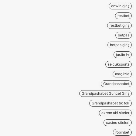
onwin giriş
restbet
restbet giriş
betpas
betpas giriş
justin tv
selcuksports
maç izle
Grandpashabet
Grandpashabet Güncel Giriş
Grandpashabet tik tok
ekrem abi siteler
casino siteleri
robinbet