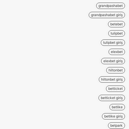
grandpashabet
grandpashabet giriş
betebet
tulipbet
tulipbet giriş
elexbet
elexbet giriş
hiltonbet
hiltonbet giriş
betticket
betticket giriş
betlike
betlike giriş
betpark