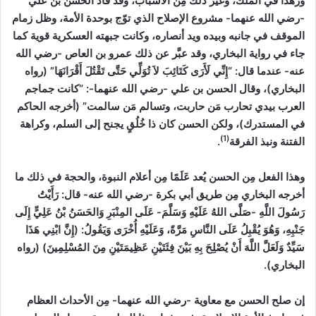
وزهدًا في الملك، وغير ذلك مِن الأسباب، وقد قاد الحسن بن علي
-رضي الله عنهما- مشروع الإصلاح الذي توّج بوحدة الأمة، وظل زمام
الموقف في جانبه وبيده ويد أنصاره، وكانت جبهته العسكرية قوية كما
جاء في رواية البخاري، وقد عبَّر عن ذلك عمرو بن العاص -رضي الله
عنه- عندما قال: “إِنِّي لَأَرَى كَتَائِبَ لاَ تُوَلِّي حَتَّى تَقْتُلَ أَقْرَانَهَا”
(رواه
البخاري)
، وقال الحسن بن علي -رضي الله عنهما-: “كانت جماجم
العرب بيدي تحارب مَن حاربت، وتسالم مَن سالمت”
(أخرجه الحاكم
في المستدرك)
، ولكن الحسن كان ذا خُلُقٍ يجنح إلى السلم، وكراهة
(1)
الفتنة ونبذ الفرقة
.
وهذا الفعل مِن الحسن يُعد عَلَمًا مِن أعلام النبوة، والحجة في ذلك ما
أخرجه البخاري مِن طريق أبي بكرة -رضي الله عنه- قال: رَأَيْتُ
رَسُولَ اللَّهِ -صَلَّى اللهُ عَلَيْهِ وَسَلَّمَ- عَلَى المِنْبَرِ وَالحَسَنُ بْنُ عَلِيٍّ إِلَى
جَنْبِهِ، وَهُوَ يُقْبِلُ عَلَى النَّاسِ مَرَّةً، وَعَلَيْهِ أُخْرَى وَيَقُولُ: (إِنَّ ابْنِي هَذَا
سَيِّدٌ وَلَعَلَّ اللَّهَ أَنْ يُصْلِحَ بِهِ بَيْنَ فِئَتَيْنِ عَظِيمَتَيْنِ مِنَ المُسْلِمِينَ)
(رواه
البخاري)
.
إن صلح الحسن مع معاوية -رضي الله عنهما- مِن الأحداث العظام