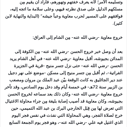
وتسليمه الأمر؛ لأنه يعرف خفتهم وتهورهم، فأراد أن يقيم مِن
مسلكهم الدليل على صدق نظرته فيهم، وعلى سلامة ما اتجه إليه،
فوافقهم على المسير لحرب معاوية وعبأ جيشه”
(البداية والنهاية لابن
كثير)
.
خروج معاوية -رضي الله عنه- مِن الشام إلى العراق:
بعد أن وصل خبر خروج الحسن -رضي الله عنه- مِن الكوفة إلى
المدائن بجيوشه، أقبل معاوية -رضي الله عنه- في أهل الشام يريد
الحسن -رضي الله عنه- حتى نزل جسر منيح -قرية في الجزيرة
الفراتية-، ثم أقبل مِن جسر منيح إلى مسكِن -موضع على نهر دجيل
عند دير الجاثليق به كانت الوقعة بيْن عبد الملك بن مروان ومصعب
بن الزبير سنة 72هـ- في خمسة أيام وقد دخل يوم السادس، وقد تأخر
خروج معاوية -رضي الله عنه- وكان ذلك بعد سماعه لخروج الحسن
بجيوشه، وكان معاوية قد أصيب إصابة بليغة مِن جراء محاولة الاغتيال
التي تعرض لها مِن قِبَل الخارجي البرك بن عبد الله التميمي، حين
خرج لصلاة الفجر، وهي المحاولةَ التي نفذت في نفس فجر اليوم
الذي اغتيل فيه علي -رضي الله عنه-، وهو فجر يوم الجمعة السابع