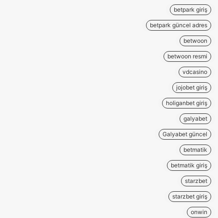
betpark giriş
betpark güncel adres
betwoon
betwoon resmi
vdcasino
jojobet giriş
holiganbet giriş
galyabet
Galyabet güncel
betmatik
betmatik giriş
starzbet
starzbet giriş
onwin