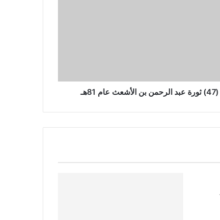
8هـ
144هـ 17-12-