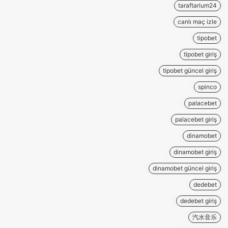
taraftarium24
canlı maç izle
tipobet
tipobet giriş
tipobet güncel giriş
spinco
palacebet
palacebet giriş
dinamobet
dinamobet giriş
dinamobet güncel giriş
dedebet
dedebet giriş
汽水音乐