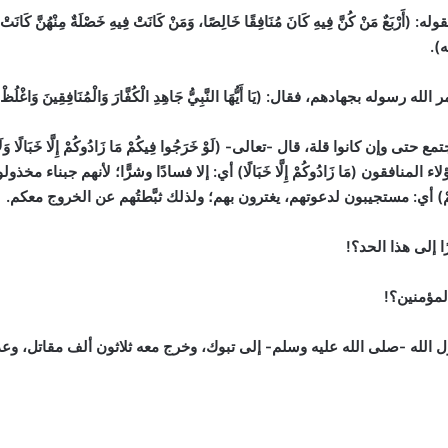
 كُنَّ فِيهِ كَانَ مُنَافِقًا خَالِصًا، وَمَنْ كَانَتْ فِيهِ خَصْلَةٌ مِنْهُنَّ كَانَتْ فِيهِ خَصْ
ه).
م، فقال: (يَا أَيُّهَا النَّبِيُّ جَاهِدِ الْكُفَّارَ وَالْمُنَافِقِينَ وَاغْلُظْ عَلَيْهِمْ و
وا قلة، قال -تعالى- (لَوْ خَرَجُوا فِيكُمْ مَا زَادُوكُمْ إِلَّا خَبَالًا وَلَأَوْضَعُوا خِل
ينَ) (التوبة:47). أي: لو خرج فيكم هؤلاء المنافقون (مَا زَادُوكُمْ إِلَّا خَبَالًا) أي: إلا فسادًا وشرً
َهُمْ) أي: مستجيبون لدعوتهم، يغترون بهم؛ ولذلك ثبَّطتُهم عن الخروج معكم.
 إلى هذا الحد؟!
لمؤمنين؟!
ل الله -صلى الله عليه وسلم- إلى تبوك، وخرج معه ثلاثون ألف مقاتل، وعدد 