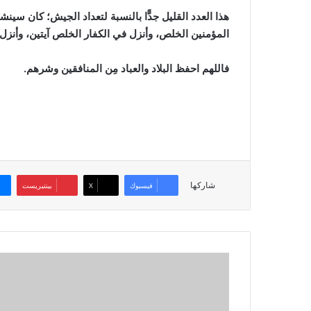
هذا العدد القليل جدًّا بالنسبة لتعداد الجيش؛ كان سي
المؤمنين الخلص، وأنزل في الكفار الخلص آيتين، وأنزل
فاللهم احفظ البلاد والعباد مِن المنافقين وشرهم.
شاركها
فيسبوك
‫X
بينتيريست
صفحات
مِن
ذاكرة
التاريخ