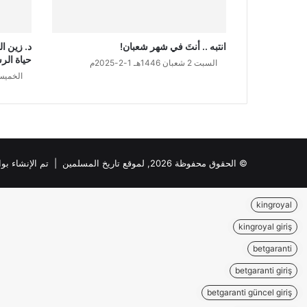
انتبه .. أنتَ في شهر شعبان!
د. زين ا
حياة ال
السبت 2 شعبان 1446هـ 1-2-2025م
الخميس 10 ربيع الثاني 1447هـ 
© الحقوق محفوظة 2026, لموقع تاريخ المسلمين | تم الإنشاء بواسطة
kingroyal
kingroyal giriş
betgaranti
betgaranti giriş
betgaranti güncel giriş