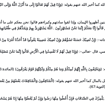
عنهم بقوله: (وَإِذَا قِيلَ لَهُمْ تَعَالَوْا إِلَى مَا أَنْزَلَ اللَّهُ وَإِلَى الرَّسُولِ 
ين أظهروا الإيمان، وإذا لقوا سادتهم وكبراءهم قالوا: نحن معكم على ما أ
قَالُوا إِنَّا مَعَكُمْ إِنَّمَا نَحْنُ مُسْتَهْزِئُونَ . اللَّهُ يَسْتَهْزِئُ بِهِمْ وَيَمُدُّهُمْ فِي طُغْيَانِهِمْ
حَسَنَةٌ تَسُؤْهُمْ وَإِنْ تُصِبْكَ مُصِيبَةٌ يَقُولُوا قَدْ أَخَذْنَا أَمْرَنَا مِنْ قَبْلُ وَيَ
وَإِذَا قِيلَ لَهُمْ لَا تُفْسِدُوا فِي الْأَرْضِ قَالُوا إِنَّمَا نَحْنُ مُصْلِحُونَ . أَلَ
اللَّهِ إِنَّهُمْ لَمِنْكُمْ وَمَا هُمْ مِنْكُمْ وَلَكِنَّهُمْ قَوْمٌ يَفْرَقُونَ) (المائدة:56).
بر الله عنهم بقوله: (الْمُنَافِقُونَ وَالْمُنَافِقَاتُ بَعْضُهُمْ مِنْ بَعْضٍ يَأْمُرُونَ 
لتوبة:67).
ي الصَّدَقَاتِ فَإِنْ أُعْطُوا مِنْهَا رَضُوا وَإِنْ لَمْ يُعْطَوْا مِنْهَا إِذَا هُمْ يَسْخَطُ