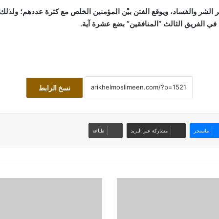
نشر الشر والفساد، ويوقع الفتن بيْن المؤمنين الخلص مع كثرة عددهم؛ ولذلك
 في الفريق الثالث “المنافقين” بضع عشرة آية.
نسخ الرابط
ماسنجر
مشاركة عبر البريد
طباعة
صفحات
مِن
ذاكرة
التاريخ