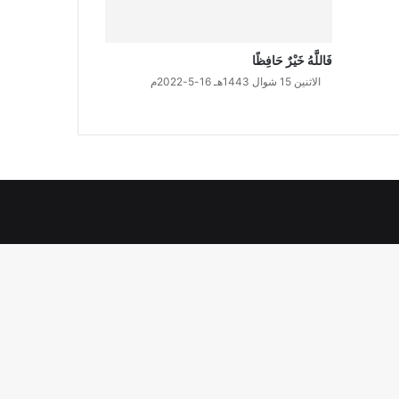
فَاللَّهُ خَيْرٌ حَافِظًا
الاثنين 15 شوال 1443هـ 16-5-2022م