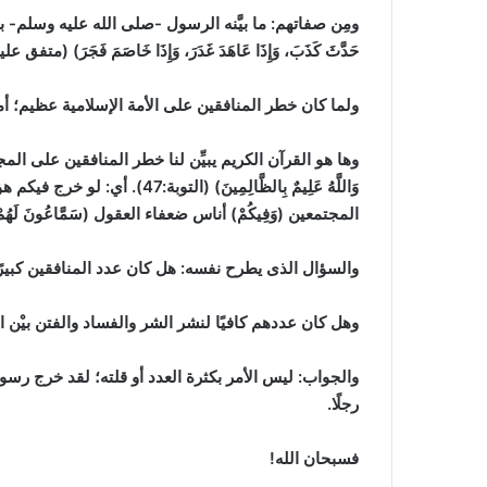
ومِن صفاتهم: ما بيَّنه الرسول -صلى الله عليه وسلم- بقوله: (أَرْبَعٌ مَنْ
حَدَّثَ كَذَبَ، وَإِذَا عَاهَدَ غَدَرَ، وَإِذَا خَاصَمَ فَجَرَ) (متفق علي
ولما كان خطر المنافقين على الأمة الإسلامية عظيم؛ أمر الله رسوله بجهاده
وها هو القرآن الكريم يبيِّن لنا خطر المنافقين على المجتمع حتى وإن كان
وَاللَّهُ عَلِيمٌ بِالظَّالِمِ
المجتمعين (وَفِيكُمْ) أناس ضعفاء العقول (سَمَّاعُونَ ل
والسؤال الذى يطرح نفسه: هل كان عدد المنافقين كبيرًا
وهل كان عددهم كافيًا لنشر الشر والفساد والفتن بيْن ا
والجواب: ليس الأمر بكثرة العدد أو قلته؛ لقد خرج رسو
رجلًا.
فسبحان الله!