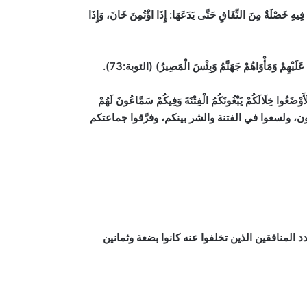
لَةٌ مِنَ النِّفَاقِ حَتَّى يَدَعَهَا: إِذَا اؤْتُمِنَ خَانَ، وَإِذَا
َمَأْوَاهُمْ جَهَنَّمُ وَبِئْسَ الْمَصِيرُ) (التوبة:73).
َالَكُمْ يَبْغُونَكُمُ الْفِتْنَةَ وَفِيكُمْ سَمَّاعُونَ لَهُمْ
ّا؛ لأنهم جبناء مخذولون، ولسعوا في الفتنة والشر بينكم، وفرَّقوا جماعتكم
المنافقين الذين تخلفوا عنه كانوا بضعة وثمانين