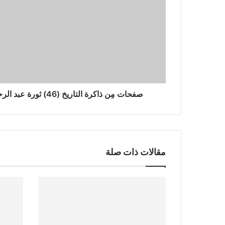
(46)
ثورة
عبد
الرحمن
بن
الأشعث
عام
81هـ
صفحات مِن ذاكرة التاريخ (46) ثورة عبد الرحمن بن الأشعث عام 81هـ
مقالات ذات صلة