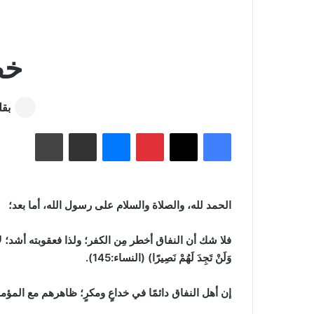
خط
بقل
فيسبوك
‫X
بينتيريست
ماسنجر
مشاركة عبر البريد
طباعة
الحمد لله، والصلاة والسلام على رسول الله، أما بعد؛
فلا شك أن النفاق أخطر مِن الكفر؛ ولذا فعقوبته أشد؛ لأنه كفر
وَلَنْ تَجِدَ لَهُمْ نَصِيرًا) (النساء:145).
إن أهل النفاق دائمًا في خداعٍ ومكرٍ؛ ظاهرهم مع المؤمنين، وباطنهم مع ال