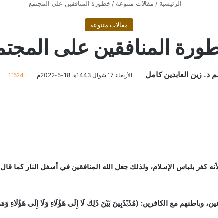
الرئيسية
/
مقالات متنوعة
/
خطورة المنافقين على المجتمع
مقالات متنوعة
ورة المنافقين على المجتم
م د. زين العابدين كامل
الأربعاء 17 شوال 1443هـ 18-5-2022م
1٬524
 بلباس الإسلام، ولذلك جعل الله المنافقين في أسفل النار كما قال -سبحانه-: (إِنَّ
كافرين: (مُذَبْذَبِينَ بَيْنَ ذَلِكَ لَا إِلَى هَؤُلَاءِ وَلَا إِلَى هَؤُلَاءِ وَمَنْ يُضْلِلِ 