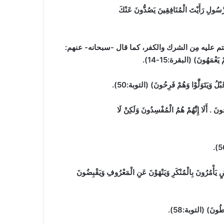
رَأَيْتَ الْمُنَافِقِينَ يَصُدُّونَ عَنْكَ
نتم عليه مِن الشرك والكفر، كما قال -سبحانه- عنهم:
 يَعْمَهُونَ) (البقرة:15-14).
تَوَلَّوْا وَهُمْ فَرِحُونَ) (التوبة:50).
ا إِنَّهُمْ هُمُ الْمُفْسِدُونَ وَلَكِنْ لَا
بِالْمُنْكَرِ وَيَنْهَوْنَ عَنِ الْمَعْرُوفِ وَيَقْبِضُونَ
ونَ) (التوبة:58).