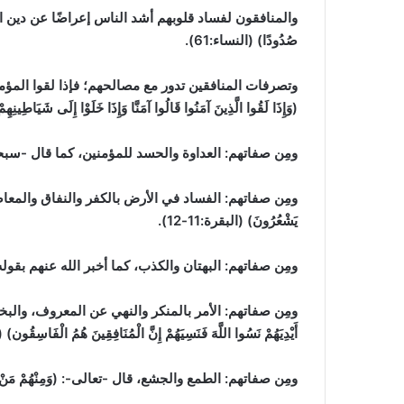
والمنافقون لفساد قلوبهم أشد الناس إعراضًا عن دين الله كما أخبر الله 
صُدُودًا) (النساء:61).
وتصرفات المنافقين تدور مع مصالحهم؛ فإذا لقوا المؤمن
(وَإِذَا لَقُوا الَّذِينَ آمَنُوا قَالُوا آمَنَّا وَإِذَا خَلَوْا إِلَى شَيَاطِينِهِمْ 
ومِن صفاتهم: العداوة والحسد للمؤمنين، كما قال -سبحانه-: (إِنْ تُصِبْكَ 
ومِن صفاتهم: الفساد في الأرض بالكفر والنفاق والمعاصي، قال -تعالى-: (
يَشْعُرُونَ) (البقرة:11-12).
ومِن صفاتهم: البهتان والكذب، كما أخبر الله عنهم بقوله: (وَيَحْلِفُونَ بِ
ومِن صفاتهم: الأمر بالمنكر والنهي عن المعروف، والبخل بالمال كما أخ
أَيْدِيَهُمْ نَسُوا اللَّهَ فَنَسِيَهُمْ إِنَّ الْمُنَافِقِينَ هُمُ الْفَاسِقُون) (ا
ومِن صفاتهم: الطمع والجشع، قال -تعالى-: (وَمِنْهُمْ مَنْ يَلْمِزُكَ فِ