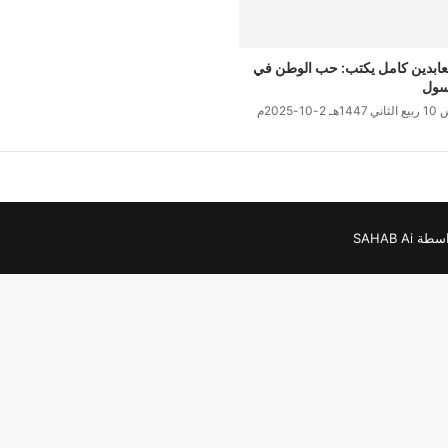
لعابدين كامل يكتب: حب الوطن في
رسول
2-10-2025م
SAHAB Ai