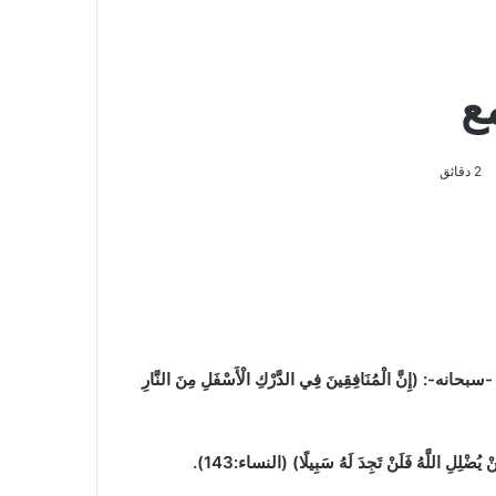
ع
2 دقائق
 الْمُنَافِقِينَ فِي الدَّرْكِ الْأَسْفَلِ مِنَ النَّارِ
اللَّهُ فَلَنْ تَجِدَ لَهُ سَبِيلًا) (النساء:143).