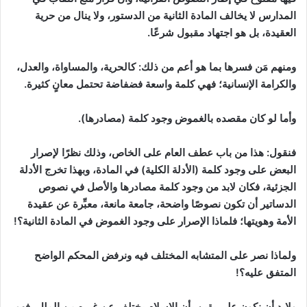
المدارس لا يخالف المادة الثانية من الدستور، ولا ينال من حرية
العقيدة، بل هو اجتهاد مقبول شرعًا.
ومنهم مَن فسرها بما هو أعم من ذلك:
كالحرية، والمساواة، والعدل،
والكرامة الإنسانية؛ فهي كلمة واسعة فضفاضة تحتمل معانٍ كثيرة.
وأما لو كان مقصده بالغموض وجود كلمة (مصادرها).
فنقول: هذا من باب عطف العام على الخاص، وذلك نظرًا لإصرار
البعض على وجود كلمة (الأدلة الكلية) في المادة، وبهذا تخرج الأدلة
الجزئية، فكان لابد من وجود كلمة مصادرها والأصل في نصوص
الدساتير أن تكون نصوصًا واضحة، جامعة مانعة، معبِّرة عن عقيدة
الأمة وهويتها؛ فلماذا الإصرار على وجود الغموض في المادة الثانية؟!
ولماذا نصر على المتشابه المختلف فيه ونرفض المحكم الواضح
المتفق عليه؟!
ولابد أن نكون على يقين بأن الإسلام يختلف عن غيره من الملل، فهو