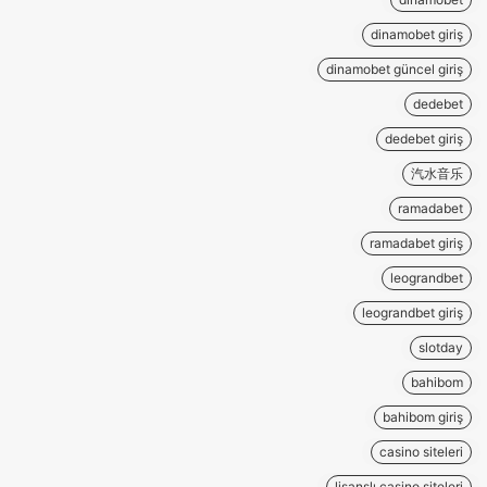
dinamobet giriş
dinamobet güncel giriş
dedebet
dedebet giriş
汽水音乐
ramadabet
ramadabet giriş
leograndbet
leograndbet giriş
slotday
bahibom
bahibom giriş
casino siteleri
lisanslı casino siteleri