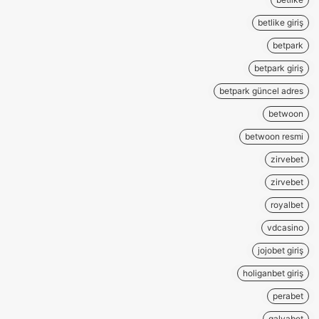
betlike giriş
betpark
betpark giriş
betpark güncel adres
betwoon
betwoon resmi
zirvebet
zirvebet
royalbet
vdcasino
jojobet giriş
holiganbet giriş
perabet
galyabet