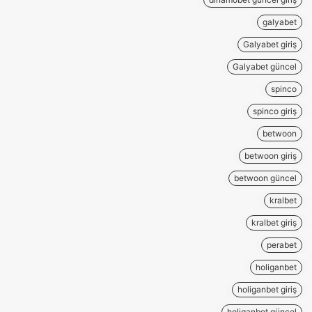
galyabet
Galyabet giriş
Galyabet güncel
spinco
spinco giriş
betwoon
betwoon giriş
betwoon güncel
kralbet
kralbet giriş
perabet
holiganbet
holiganbet giriş
holiganbet güncel