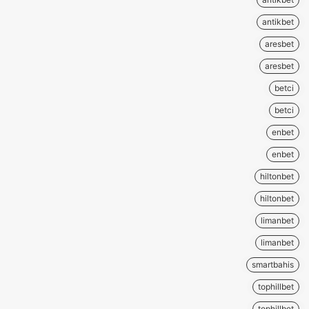
antikbet
aresbet
aresbet
betci
betci
enbet
enbet
hiltonbet
hiltonbet
limanbet
limanbet
smartbahis
tophillbet
tophillbet