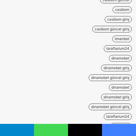
casibom
casibom giriş
casibom güncel giriş
limanbet
taraftarium24
dinamobet
dinamobet giriş
dinamobet güncel giriş
dinamobet
dinamobet giriş
dinamobet güncel giriş
taraftarium24
milanobet
يسبوك
‫X
واتساب
تيلقرام
lunabet