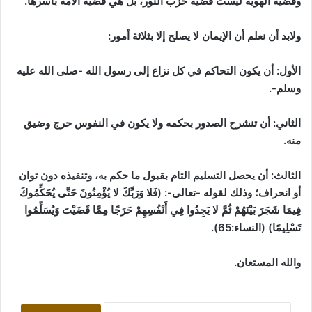
وقضية الهوية ليست قضية حزب النور، بل هي قضية الأمة بأسرها.
ولابد أن نعلم أن الإيمان لا يصلح إلا بثلاثة أمور:
الأول: أن يكون التحاكم في كل نزاع إلى رسول الله -صلى الله عليه
وسلم-.
الثاني: أن تنشرح الصدور بحكمه ولا يكون في النفوس حرج وضيق
منه.
الثالث: أن يحصل التسليم التام بقبول ما حكم به، وتنفيذه دون توان
أو انحراف؛ وذلك لقوله -تعالى-: (فَلا وَرَبِّكَ لا يُؤْمِنُونَ حَتَّى يُحَكِّمُوكَ
فِيمَا شَجَرَ بَيْنَهُمْ ثُمَّ لا يَجِدُوا فِي أَنْفُسِهِمْ حَرَجًا مِمَّا قَضَيْتَ وَيُسَلِّمُوا
تَسْلِيمًا)
(النساء:65)
.
والله المستعان.