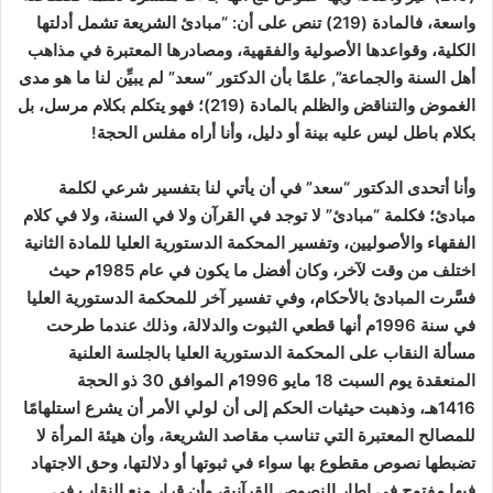
واسعة، فالمادة (219) تنص على أن: “مبادئ الشريعة تشمل أدلتها
الكلية، وقواعدها الأصولية والفقهية، ومصادرها المعتبرة في مذاهب
أهل السنة والجماعة”, علمًا بأن الدكتور “سعد” لم يبيِّن لنا ما هو مدى
الغموض والتناقض والظلم بالمادة (219)؛ فهو يتكلم بكلام مرسل، بل
بكلام باطل ليس عليه بينة أو دليل، وأنا أراه مفلس الحجة!
وأنا أتحدى الدكتور “سعد” في أن يأتي لنا بتفسير شرعي لكلمة
مبادئ؛ فكلمة “مبادئ” لا توجد في القرآن ولا في السنة، ولا في كلام
الفقهاء والأصوليين،
وتفسير المحكمة الدستورية العليا للمادة الثانية
اختلف من وقت لآخر، وكان أفضل ما يكون في عام 1985م حيث
فسَّرت المبادئ بالأحكام، وفي تفسير آخر للمحكمة الدستورية العليا
في سنة 1996م أنها قطعي الثبوت والدلالة، وذلك عندما طرحت
مسألة النقاب على المحكمة الدستورية العليا بالجلسة العلنية
المنعقدة يوم السبت 18 مايو 1996م الموافق 30 ذو الحجة
1416هـ، وذهبت حيثيات الحكم إلى أن لولي الأمر أن يشرع استلهامًا
للمصالح المعتبرة التي تناسب مقاصد الشريعة، وأن هيئة المرأة لا
تضبطها نصوص مقطوع بها سواء في ثبوتها أو دلالتها، وحق الاجتهاد
فيها مفتوح في إطار النصوص القرآنية، وأن قرار منع النقاب في