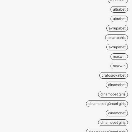
ultrabet
ultrabet
avrupabet
smartbahis
avrupabet
maxwin
maxwin
cratosroyalbet
dinamobet
dinamobet giriş
dinamobet güncel giriş
dinamobet
dinamobet giriş
dinamobet güncel giriş