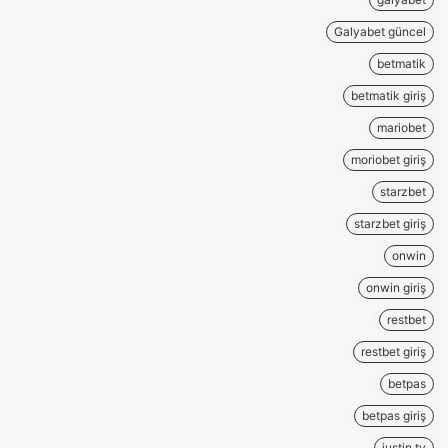
Galyabet güncel
betmatik
betmatik giriş
mariobet
moriobet giriş
starzbet
starzbet giriş
onwin
onwin giriş
restbet
restbet giriş
betpas
betpas giriş
justin tv