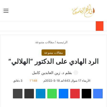
بحث عن
الق
الوضع ا
الرئيسية
/
مقالات متنوعة
مقالات متنوعة
الرد الهادي على الدكتور “الهلالي”
بقلم د. زين العابدين كامل
الأربعاء 17 شوال 1443هـ 18-5-2022م
1٬148
3 دقائق
فيسبوك
‫X
بينتيريست
ماسنجر
واتساب
تيلقرام
مشاركة عبر البريد
طباعة