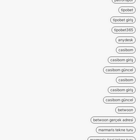
tipobet
tipobet giriş
tipobet365
anydesk
casibom
casibom giriş
casibom güncel
casibom
casibom giriş
casibom güncel
betwoon
betwoon gerçek adresi
marmaris tekne turu
marmaris özel tekne turu