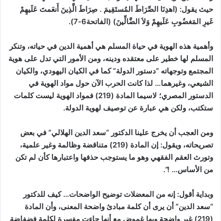
حيث يقول: (اهدِنَا الصِّرَاطَ المُستَقِيمَ . صِرَاطَ الَّذِينَ أَنعَمتَ عَلَيهِمْ
غَيرِ المَغضُوبِ عَلَيهِمْ وَلاَ الضَّالِّينَ)
(الفاتحة6-7)
.
وأهمية هذه الهوية في حياة المسلم هي أهمية الدين في حياته، وتنكر
المسلم لها خطير على معتقده ودينه، ومن الأمور التي تدل على هوية
المجتمع وتوجهاته “دستور الدولة” كما في الكيان اليهودي، والكيان
الشيعي، وغيرهما… لذا كانت الحرب الآن حول مواد الهوية في
الدستور المصري؛ لاسيما المادة (219) فمواد الهوية ليست كلمات
ستكتب، ولكن هي عبارة عن توصيف لهوية الدولة.
ومن العجب أن يخرج علينا الدكتور “سعد الدين الهلالي” في بعض
تصريحاته، ويقول:
إن المادة (219) متناقضة وظالمة وغير علمية،
وتورث العقم الفقهي وهو ما يستوجب حذفها واعتبارها كأن لم تكن
من الأساس… !”.
وبداية أقول:
إنه من المعضلات توضيح الواضحات… كيف للدكتور
“سعد الدين” أن يرى أن كلمة مبادئ واضحة المعنى، وأن المادة
(219) غير واضحة وبها غموض مع أنها جاءت مفسرة لكلمة فضفاضة