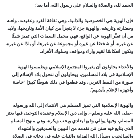
الحمد لله، والصلاة والسلام على رسول الله، أما بعد؛
فإن الهوية هي الخصوصية والذاتية، وهي ثقافة الفرد وعقيدته، ولغته
وحضارته وتاريخه، والهوية جزء لا يتجزأ من كيان الأمة وتاريخها، ولابد
من أن تعبِّر الهوية عن الواقع، فهي مجمل السمات التي تميز شيئًا
عن غيره، أو شخصًا عن غيره أو مجموعة عن غيرها، أو بلدًا عن غيره،
وتكون انعكاسًا لقيم وآراء ومواقف وسلوك الأفراد.
والأعداء يحاولون أن يغيروا المجتمع الإسلامي ويطمسوا الهوية
الإسلامية في بلاد المسلمين، ويحاولون أن تتحول بلاد الإسلام إلى
صورة من النمط الغربي، وقد قطعوا في ذلك شوطًا كبيرًا “خاصة
وأجهزة الإعلام بأيديهم”.
والهوية الإسلامية التي تميز المسلم هي الانتماء إلى الله ورسوله
-صلى الله عليه وسلم-، وإلى دين الإسلام وعقيدة التوحيد،
فبها يعتز
المسلم، وفيها يوالي وفيها يعادي ويحب ويكره، وهي منهج المسلم
الذي يتابع فيه سنن مَن تقدمه من النبيين والصديقين والشهداء
والصالحين، ويسأل الله الهداية والثبات عليه في دعائه في الصلاة