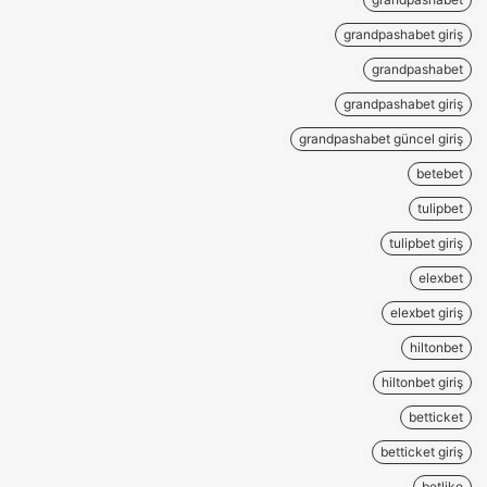
grandpashabet giriş
grandpashabet
grandpashabet giriş
grandpashabet güncel giriş
betebet
tulipbet
tulipbet giriş
elexbet
elexbet giriş
hiltonbet
hiltonbet giriş
betticket
betticket giriş
betlike