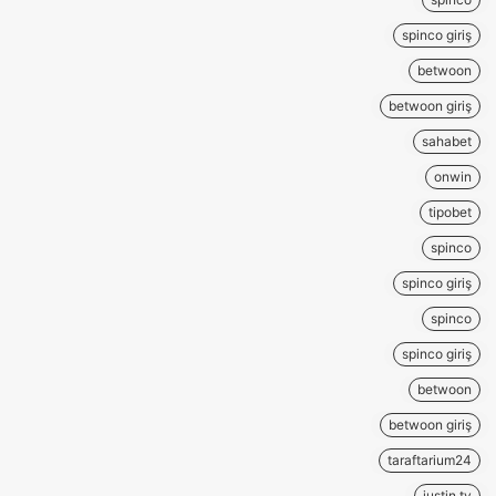
spinco giriş
betwoon
betwoon giriş
sahabet
onwin
tipobet
spinco
spinco giriş
spinco
spinco giriş
betwoon
betwoon giriş
taraftarium24
justin tv