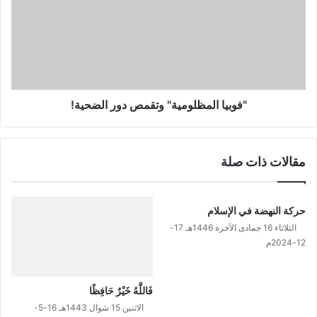
دور
الضحية!
"فوبيا المظلومية" وتقمص دور الضحية!
مقالات ذات صلة
حركة النهضة في الإسلام
الثلاثاء 16 جمادى الآخرة 1446هـ 17-
12-2024م
فَاللَّهُ خَيْرٌ حَافِظًا
الاثنين 15 شوال 1443هـ 16-5-