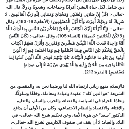
دين شامل لكل حياة البشر؛ أفرادًا وجماعات، وشعوبًا ودولاً، قال الله
-تعالى-: (قُلْ إِنَّ صَلاتِي وَنُسُكِي وَمَحْيَايَ وَمَمَاتِي لِلَّهِ رَبِّ الْعَالَمِينَ . لا
شَرِيكَ لَهُ وَبِذَلِكَ أُمِرْتُ وَأَنَا أَوَّلُ الْمُسْلِمِينَ)
(الأنعام:162-163)
، وقال
-تعالى-: (إِنَّا أَنْزَلْنَا إِلَيْكَ الْكِتَابَ بِالْحَقِّ لِتَحْكُمَ بَيْنَ النَّاسِ بِمَا أَرَاكَ اللَّهُ
وَلا تَكُنْ لِلْخَائِنِينَ خَصِيمًا)
(النساء:105)
، وقال -تعالى-: (كَانَ النَّاسُ
أُمَّةً وَاحِدَةً فَبَعَثَ اللَّهُ النَّبِيِّينَ مُبَشِّرِينَ وَمُنْذِرِينَ وَأَنْزَلَ مَعَهُمُ الْكِتَابَ
بِالْحَقِّ لِيَحْكُمَ بَيْنَ النَّاسِ فِيمَا اخْتَلَفُوا فِيهِ وَمَا اخْتَلَفَ فِيهِ إِلا الَّذِينَ
أُوتُوهُ مِنْ بَعْدِ مَا جَاءَتْهُمُ الْبَيِّنَاتُ بَغْيًا بَيْنَهُمْ فَهَدَى اللَّهُ الَّذِينَ آمَنُوا لِمَا
اخْتَلَفُوا فِيهِ مِنَ الْحَقِّ بِإِذْنِهِ وَاللَّهُ يَهْدِي مَنْ يَشَاءُ إِلَى صِرَاطٍ
مُسْتَقِيمٍ)
(البقرة:213)
.
فالإسلام منهج رباني ارتضاه الله لنا ورضينا نحن به، والمقصود من
الشريعة “هو الدين كله”؛ عقيدة وعبادة ومعاملة، وخلقًا وسلوكًا،
ونظمًا للحياة في السياسة والقضاء، والحرب والسلم، والتعليم
والإفتاء، والاقتصاد والنظام الاجتماعي، وكان من الأولى أن يدافع
الدكتور “سعد” عن هوية الأمة، وعن تحكيم شرع الله -تعالى- في
البلاد والعباد؛ لا أن يقف في صفوف الكارهين لشرع الله -تعالى-،