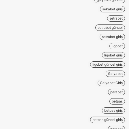
sekabet giriş
setrabet
setrabet güncel
setrabet giriş
ligobet
ligobet giriş
ligobet güncel giriş
Galyabet
Galyabet Giriş
perabet
betpas
betpas giriş
betpas güncel giriş
nerobet