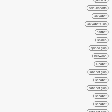
selcuksports
Galyabet
Galyabet Giris
hititbet
spinco
spinco giriş
betwoon
lunabet
lunabet giriş
sahabet
sahabet giriş
sahabet
sahabet
sahabet giriş