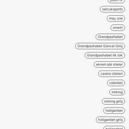
selcuksports
maç izle
onwin
Grandpashabet
Grandpashabet Güncel Giriş
Grandpashabet tik tok
ekrem abi siteler
casino siteleri
robinbet
mrking
mrking giriş
holiganbet
holiganbet giriş
holiganbet