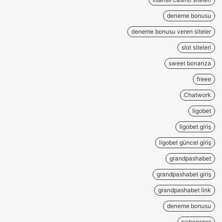
deneme bonusu
deneme bonusu veren siteler
slot siteleri
sweet bonanza
freee
Chatwork
ligobet
ligobet giriş
ligobet güncel giriş
grandpashabet
grandpashabet giriş
grandpashabet link
deneme bonusu
patronspor