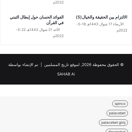
2022م
الالتزام بين الحقيقة والخيال(5)
الفوائد الحسان حول إبطال التبني
في القرآن
الأربعاء 17 شوال 1443هـ 18-5-
الأحد 21 شوال 1443هـ 22-5-
2022م
2022م
© الحقوق محفوظة 2026, لموقع تاريخ المسلمين | تم الإنشاء بواسطة
SAHAB Ai
spinco
palacebet
palacebet giriş
dinamobet