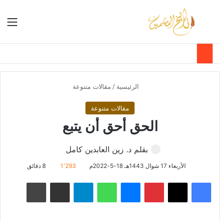
بحث عن
الق
الوضع ا
الرئيسية
/
مقالات متنوعة
مقالات متنوعة
الحق أحق أن يتبع
بقلم د. زين العابدين كامل
الأربعاء 17 شوال 1443هـ 18-5-2022م
1٬293
8 دقائق
فيسبوك
‫X
بينتيريست
ماسنجر
واتساب
تيلقرام
مشاركة عبر البريد
طباعة