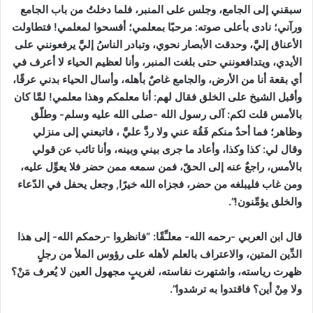
سبقني إلى الجامع، وجلس على المنبر، فلما دخلتُ من باب الجامع
ورآني؛ نادى بأعلى صوته: مرحبًا بمعلمي؛ أفسحوا لمعلمي! فتطاولت
الأعناق إليَّ، وحدقت الأبصار نحوي، وتبادر الناسُ إليَّ يرفعونني على
الأيدي، ويتدافعونني حتى بلغت المنبر، وأنا لعظيم الحياء لا أعرف في
أي بقعة أنا من الأرض، والجامع غاصٌ بأهله، وأسال الحياء بدني عرقًا،
وأقبل الشيخ على الخلق فقال لهم: أنا معلمكم وهذا معلمي! لمَّا كان
بالأمس قلت لكم: آلى رسول الله -صلى الله عليه وسلم- وطلّق
وظاهر؛ فما أحدٌ منكم فَقُهَ عني ولا ردَّ عليَّ ، فاتبعني إلى منزلي
وقال لي: كذا وكذا، وأعاد ما جرى بيني وبينه، وأنا تائب عن قولي
بالأمس، راجعٌ عنه إلى الحقّ، فمن سمعه ممن حضر فلا يعوِّل عليه،
ومن غاب فليبلغه من حضر، فجزاه الله خيرًا, وجعل يحفل في الدّعاء
والخلق يؤمِّنون!”.
قال ابن العربي -رحمه الله- معلـِّقًا:
“فانظروا -رحمكم الله- إلى هذا
الدِّين المتين، والاعتراف بالعلم لأهله على رؤوس الملأ من رجلٍ
ظهرت رياسته، واشتهرت نفاسته، لغريبٍ مجهول العين لا يُعرف مَنْ؟
ولا مِنْ أين؟ فاقتدوا به ترشدوا”.