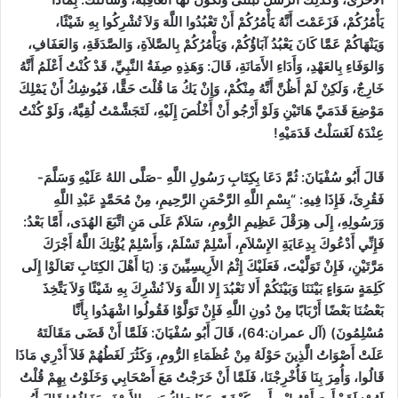
يَأْمُرُكُمْ، فَزَعَمْتَ أَنَّهُ يَأْمُرُكُمْ أَنْ تَعْبُدُوا اللَّهَ وَلاَ تُشْرِكُوا بِهِ شَيْئًا،
وَيَنْهَاكُمْ عَمَّا كَانَ يَعْبُدُ آبَاؤُكُمْ، وَيَأْمُرُكُمْ بِالصَّلاَةِ، وَالصَّدَقَةِ، وَالعَفَافِ،
وَالوَفَاءِ بِالعَهْدِ، وَأَدَاءِ الأَمَانَةِ، قَالَ: وَهَذِهِ صِفَةُ النَّبِيِّ، قَدْ كُنْتُ أَعْلَمُ أَنَّهُ
خَارِجٌ، وَلَكِنْ لَمْ أَظُنَّ أَنَّهُ مِنْكُمْ، وَإِنْ يَكُ مَا قُلْتَ حَقًّا، فَيُوشِكُ أَنْ يَمْلِكَ
مَوْضِعَ قَدَمَيَّ هَاتَيْنِ وَلَوْ أَرْجُو أَنْ أَخْلُصَ إِلَيْهِ، لَتَجَشَّمْتُ لُقِيَّهُ، وَلَوْ كُنْتُ
عِنْدَهُ لَغَسَلْتُ قَدَمَيْهِ!
قَالَ أَبُو سُفْيَانَ: ثُمَّ دَعَا بِكِتَابِ رَسُولِ اللَّهِ -صَلَّى اللهُ عَلَيْهِ وَسَلَّمَ-
فَقُرِئَ، فَإِذَا فِيهِ: “بِسْمِ اللَّهِ الرَّحْمَنِ الرَّحِيمِ، مِنْ مُحَمَّدٍ عَبْدِ اللَّهِ
وَرَسُولِهِ، إِلَى هِرَقْلَ عَظِيمِ الرُّومِ، سَلاَمٌ عَلَى مَنِ اتَّبَعَ الهُدَى، أَمَّا بَعْدُ:
فَإِنِّي أَدْعُوكَ بِدِعَايَةِ الإِسْلاَمِ، أَسْلِمْ تَسْلَمْ، وَأَسْلِمْ يُؤْتِكَ اللَّهُ أَجْرَكَ
مَرَّتَيْنِ، فَإِنْ تَوَلَّيْتَ، فَعَلَيْكَ إِثْمُ الأَرِيسِيِّينَ وَ: (يَا أَهْلَ الكِتَابِ تَعَالَوْا إِلَى
كَلِمَةٍ سَوَاءٍ بَيْنَنَا وَبَيْنَكُمْ أَلا نَعْبُدَ إِلا اللَّهَ وَلاَ نُشْرِكَ بِهِ شَيْئًا وَلاَ يَتَّخِذَ
بَعْضُنَا بَعْضًا أَرْبَابًا مِنْ دُونِ اللَّهِ فَإِنْ تَوَلَّوْا فَقُولُوا اشْهَدُوا بِأَنَّا
مُسْلِمُونَ)
(آل عمران:64)
، قَالَ أَبُو سُفْيَانَ: فَلَمَّا أَنْ قَضَى مَقَالَتَهُ
عَلَتْ أَصْوَاتُ الَّذِينَ حَوْلَهُ مِنْ عُظَمَاءِ الرُّومِ، وَكَثُرَ لَغَطُهُمْ فَلاَ أَدْرِي مَاذَا
قَالُوا، وَأُمِرَ بِنَا فَأُخْرِجْنَا، فَلَمَّا أَنْ خَرَجْتُ مَعَ أَصْحَابِي وَخَلَوْتُ بِهِمْ قُلْتُ