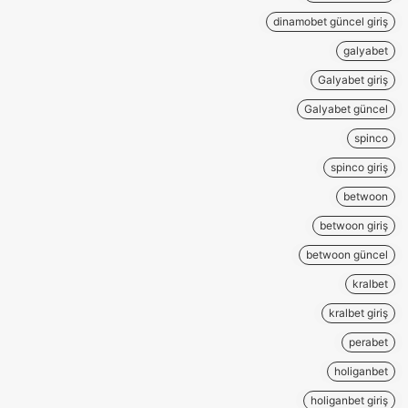
dinamobet güncel giriş
galyabet
Galyabet giriş
Galyabet güncel
spinco
spinco giriş
betwoon
betwoon giriş
betwoon güncel
kralbet
kralbet giriş
perabet
holiganbet
holiganbet giriş