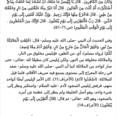
وَكَانَ مِنَ الْكَافِرِينَ . قَالَ يَا إِبْلِيسُ مَا مَنَعَكَ أَنْ تَسْجُدَ لِمَا خَلَقْتُ بِيَدَيَّ
أَسْتَكْبَرْتَ أَمْ كُنْتَ مِنَ الْعَالِينَ . قَالَ أَنَا خَيْرٌ مِنْهُ خَلَقْتَنِي مِنْ نَارٍ وَخَلَقْتَهُ
مِنْ طِينٍ . قَالَ فَاخْرُجْ مِنْهَا فَإِنَّكَ رَجِيمٌ . وَإِنَّ عَلَيْكَ لَعْنَتِي إِلَى يَوْمِ
الدِّينِ . قَالَ رَبِّ فَأَنْظِرْنِي إِلَى يَوْمِ يُبْعَثُونَ . قَالَ فَإِنَّكَ مِنَ الْمُنْظَرِينَ .
إِلَى يَوْمِ الْوَقْتِ الْمَعْلُومِ)
(ص:71-81)
.
وفي الحديث أن النبي -صلى الله عليه وسلم- قال: (خُلِقَتِ الْمَلائِكَةُ
مِنْ نُورٍ، وَخُلِقَ الْجَانُّ مِنْ مَارِجٍ مِنْ نَارٍ، وَخُلِقَ آدَمُ مِمَّا وُصِفَ
لَكُمْ)
(رواه مسلم)
، أي: من الطين، فإبليس مخلوق من النار،
والملائكة مخلوقة من النور، ولكن إبليس كان مطيعًا لله -تعالى- حتى
صار كواحد من الملائكة كما أن النبي -صلى الله عليه وسلم- صعد
في رحلة المعراج إلى مستوى يسمع فيه صريف الأقلام، فلما قيل
للملائكة: (اسْجُدُوا لآدَمَ)
(الأعراف:11)
، كان الأمر لإبليس أيضًا كواحد
منهم، فرفض إبليس السجود لآدم -عليه السلام- واستكبر ونظر إلى
شيء واحد، وهو أصل الخليقة ولم ينظر إلى عظمة مَن أمره
بالسجود، وهو الله -تعالى- ثم قال: (قَالَ أَنْظِرْنِي إِلَى يَوْمِ
يُبْعَثُونَ)
(الأعراف:14)
.