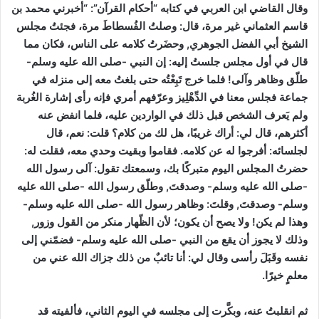
وقال القاضي ابن العربي في كتابه “أحكام القرآن”:
“أخبرني محمد بن
قاسم العثماني غير مرة، قال: وصلتُ الفُسطاطَ مرة، فجئتُ مجلس
الشيخ أبي الفضل الجوهري, وحضَرتُ كلامه على الناس، فكان مما
قال في أول مجلس جلستُ إليه: إن النبي -صلى الله عليه وسلم-
طلّق وظاهر وآلى! فلما خرج تَبِعْتُه حتى بلغتُ معه إلى منزله في
جماعة فجلس معنا في الدِّهْلِيز وعرّفهم أمري فإنه رأى إشارة الغُربة
ولم يَعرف الشخص قبل ذلك في الواردين عليه، فلما انفض عنه
أكثرهم، قال لي: أراك غريبًا، هل لك من كلام؟ قلت: نعم، قال
لجلسائه: أفرجوا له عن كلامه. فقاموا وبقيت وحدي معه، فقلت له:
حضرتُ المجلس اليوم متبركًا بك، وسمعتك تقول: آلى رسول الله
-صلى الله عليه وسلم- وصدقتَ, وطلّق رسول الله -صلى الله عليه
وسلم- وصدقتَ, وقلتَ: وظاهر رسول الله -صلى الله عليه وسلم-
وهذا لم يكن! ولا يصح أن يكون؛ لأن الظّهار منكر من القول وزور,
وذلك لا يجوز أن يقع من النبي -صلى الله عليه وسلم- فضمّني إلى
نفسه وقَبَلَ رأسى وقال لي: أنا تائبٌ من ذلك جزاك الله عني من
معلمٍ خيرًا.
ثم انقلبتُ عنه، وبكَّرت إلى مجلسه في اليوم الثاني، فألفيته قد