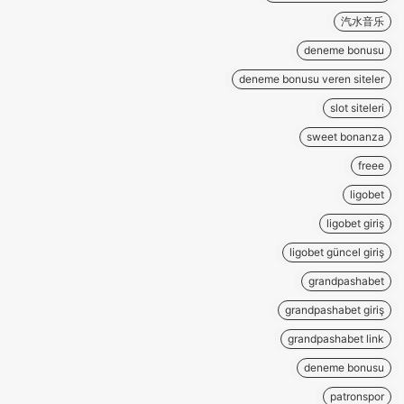
汽水音乐
deneme bonusu
deneme bonusu veren siteler
slot siteleri
sweet bonanza
freee
ligobet
ligobet giriş
ligobet güncel giriş
grandpashabet
grandpashabet giriş
grandpashabet link
deneme bonusu
patronspor