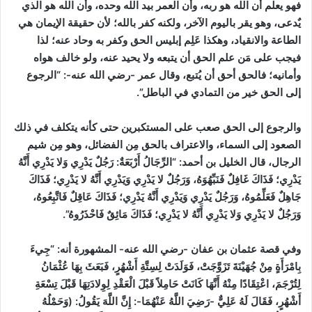
فهو يعلم أن الله هو ربه، وأن العمر بيد الله وحده، وأن الله هو الذي
يٌدعى، وهو يقر باليوم الآخر، ولكنه كفر بالله؛ لأن حقيقة الإيمان هي
الطاعة والانقياد، وهكذا عَلِم إبليس الحق وكفر به وحاد عنه؛ لذا
فيجب على مَن علم الحق أن يتبعه ولا يحيد عنه، ولو خالف هواه
وأمانيه؛ فالحق أحق أن يُتبع، وقال عمر -رضي الله عنه-: “الرجوع
إلى الحق خير من التمادي في الباطل”.
والرجوع إلى الحق صعب على المستكبرين حتى كأنه يتكلف في ذلك
الصعود إلى السماء، والاعتراف بالحق مِن الفضائل، وهو مِن شيم
الرجال،
قال الخليل بن أحمد: “الرِّجَالُ أَرْبَعَةٌ: رَجُلٌ يَدْرِي وَلا يَدْرِي أَنَّهُ
يَدْرِي؛ فَذَاكَ غَافِلٌ فَنَبِّهُوَهُ، وَرَجُلٌ لا يَدْرِي وَيَدْرِي أَنَّهُ لا يَدْرِي؛ فَذَاكَ
جَاهِلٌ فَعَلِّمُوهُ، وَرَجُلٌ يَدْرِي وَيَدْرِي أَنَّهُ يَدْرِي؛ فَذَاكَ عَاقِلٌ فَاتَّبِعُوهُ،
وَرَجُلٌ لا يَدْرِي وَلا يَدْرِي أَنَّهُ لا يَدْرِي؛ فَذَاكَ مَائِقٌ فَاحْذَرُوهُ”.
وفي قصة عثمان بن عفان -رضي الله عنه- المشهورة أنه: “جِيءَ
بِامْرَأَةٍ مِنْ جُهَيْنَةَ تَزَوَّجَتْ، فَوَلَدَتْ لِسِتَّةِ أَشْهُرٍ، فَبَعَثَ بِهَا عُثْمَانُ
لِتُرْجَمَ، اعْتِقَادًا مِنْهُ أَنَّهَا كَانَتْ حَامِلاً قَبْلَ الْعَقْدِ لِوِلادَتِهَا قَبْلَ تِسْعَةِ
أَشْهُرٍ، فَقَالَ لَهُ عَلِيٌّ -رَضِيَ اللَّهُ عَنْهُمَا-: إِنَّ اللَّهَ يَقُولُ: (وَحَمْلُهُ