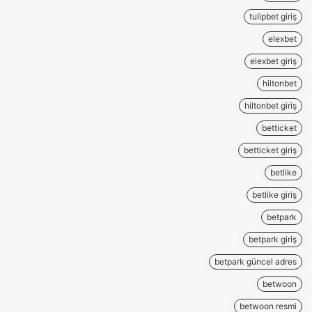
tulipbet giriş
elexbet
elexbet giriş
hiltonbet
hiltonbet giriş
betticket
betticket giriş
betlike
betlike giriş
betpark
betpark giriş
betpark güncel adres
betwoon
betwoon resmi