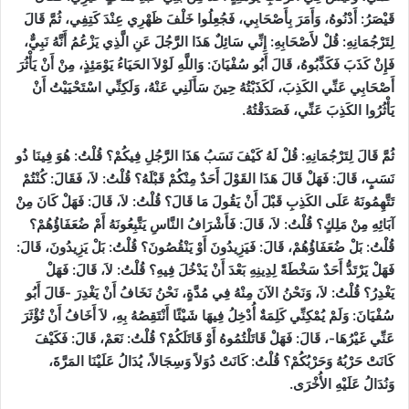
قَيْصَرُ: أَدْنُوهُ، وَأَمَرَ بِأَصْحَابِي، فَجُعِلُوا خَلْفَ ظَهْرِي عِنْدَ كَتِفِي، ثُمَّ قَالَ
لِتَرْجُمَانِهِ: قُلْ لأَصْحَابِهِ: إِنِّي سَائِلٌ هَذَا الرَّجُلَ عَنِ الَّذِي يَزْعُمُ أَنَّهُ نَبِيٌّ،
فَإِنْ كَذَبَ فَكَذِّبُوهُ، قَالَ أَبُو سُفْيَانَ: وَاللَّهِ لَوْلاَ الحَيَاءُ يَوْمَئِذٍ، مِنْ أَنْ يَأْثُرَ
أَصْحَابِي عَنِّي الكَذِبَ، لَكَذَبْتُهُ حِينَ سَأَلَنِي عَنْهُ، وَلَكِنِّي اسْتَحْيَيْتُ أَنْ
يَأْثُرُوا الكَذِبَ عَنِّي، فَصَدَقْتُهُ.
ثُمَّ قَالَ لِتَرْجُمَانِهِ: قُلْ لَهُ كَيْفَ نَسَبُ هَذَا الرَّجُلِ فِيكُمْ؟ قُلْتُ: هُوَ فِينَا ذُو
نَسَبٍ، قَالَ: فَهَلْ قَالَ هَذَا القَوْلَ أَحَدٌ مِنْكُمْ قَبْلَهُ؟ قُلْتُ: لاَ، فَقَالَ: كُنْتُمْ
تَتَّهِمُونَهُ عَلَى الكَذِبِ قَبْلَ أَنْ يَقُولَ مَا قَالَ؟ قُلْتُ: لاَ، قَالَ: فَهَلْ كَانَ مِنْ
آبَائِهِ مِنْ مَلِكٍ؟ قُلْتُ: لاَ، قَالَ: فَأَشْرَافُ النَّاسِ يَتَّبِعُونَهُ أَمْ ضُعَفَاؤُهُمْ؟
قُلْتُ: بَلْ ضُعَفَاؤُهُمْ، قَالَ: فَيَزِيدُونَ أَوْ يَنْقُصُونَ؟ قُلْتُ: بَلْ يَزِيدُونَ، قَالَ:
فَهَلْ يَرْتَدُّ أَحَدٌ سَخْطَةً لِدِينِهِ بَعْدَ أَنْ يَدْخُلَ فِيهِ؟ قُلْتُ: لاَ، قَالَ: فَهَلْ
يَغْدِرُ؟ قُلْتُ: لاَ، وَنَحْنُ الآنَ مِنْهُ فِي مُدَّةٍ، نَحْنُ نَخَافُ أَنْ يَغْدِرَ -قَالَ أَبُو
سُفْيَانَ: وَلَمْ يُمْكِنِّي كَلِمَةٌ أُدْخِلُ فِيهَا شَيْئًا أَنْتَقِصُهُ بِهِ، لاَ أَخَافُ أَنْ تُؤْثَرَ
عَنِّي غَيْرُهَا-، قَالَ: فَهَلْ قَاتَلْتُمُوهُ أَوْ قَاتَلَكُمْ؟ قُلْتُ: نَعَمْ، قَالَ: فَكَيْفَ
كَانَتْ حَرْبُهُ وَحَرْبُكُمْ؟ قُلْتُ: كَانَتْ دُوَلاً وَسِجَالاً، يُدَالُ عَلَيْنَا المَرَّةَ،
وَنُدَالُ عَلَيْهِ الأُخْرَى.