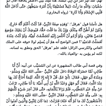
لَهُمْ: لَقَدْ أَمِرَ أَمْرُ ابْنِ أَبِي كَبْشَةَ، هَذَا مَلِكُ بَنِي الأَصْفَرِ يَخَافُهُ! قَالَ أَبُو
سُفْيَانَ: وَاللَّهِ مَا زِلْتُ ذَلِيلاً مُسْتَيْقِنًا بِأَنَّ أَمْرَهُ سَيَظْهَرُ، حَتَّى أَدْخَلَ اللَّهُ
قَلْبِي الإِسْلاَمَ وَأَنَا كَارِهٌ”
(رواه البخاري)
.
هل تأملنا قول “هرقل”:
“وَهَذِهِ صِفَةُ النَّبِيِّ، قَدْ كُنْتُ أَعْلَمُ أَنَّهُ خَارِجٌ،
وَلَكِنْ لَمْ أَظُنَّ أَنَّهُ مِنْكُمْ، وَإِنْ يَكُ مَا قُلْتَ حَقًّا، فَيُوشِكُ أَنْ يَمْلِكَ مَوْضِعَ
قَدَمَيَّ هَاتَيْنِ، وَلَوْ أَرْجُو أَنْ أَخْلُصَ إِلَيْهِ لَتَجَشَّمْتُ لُقِيَّهُ، وَلَوْ كُنْتُ عِنْدَهُ
لَغَسَلْتُ قَدَمَيْهِ”؟ فمن الواضح أنه همً أن يُسلِم لولا خوفه على الملك
الفاني والكرسي الزائل؛ فلقد علم “هرقل” الحق ونطق به لسانه،
لكنه لم يؤمن به -والعياذ بالله-.
وفي قصة أبي طالب المشهورة عن ابن المُسَيِّب عن أبيه:
أَنَّ أَبَا
طَالِبٍ لَمَّا حَضَرَتْهُ الوَفَاةُ دَخَلَ عَلَيْهِ النَّبِيُّ -صَلَّى اللهُ عَلَيْهِ وَسَلَّمَ-
وَعِنْدَهُ أَبُو جَهْلٍ، فَقَالَ: (أَيْ عَمِّ، قُلْ لاَ إِلَهَ إِلا اللَّهُ، كَلِمَةً أُحَاجُّ لَكَ بِهَا
عِنْدَ اللَّهِ)، فَقَالَ أَبُو جَهْلٍ وَعَبْدُ اللَّهِ بْنُ أَبِي أُمَيَّةَ: يَا أَبَا طَالِبٍ، تَرْغَبُ
عَنْ مِلَّةِ عَبْدِ المُطَّلِبِ، فَلَمْ يَزَالاَ يُكَلِّمَانِهِ، حَتَّى قَالَ آخِرَ شَيْءٍ كَلَّمَهُمْ
بِهِ: عَلَى مِلَّةِ عَبْدِ المُطَّلِبِ، فَقَالَ النَّبِيُّ -صَلَّى اللهُ عَلَيْهِ وَسَلَّمَ-:
(لأَسْتَغْفِرَنَّ لَكَ مَا لَمْ أُنْهَ عَنْهُ) فَنَزَلَتْ: (مَا كَانَ لِلنَّبِيِّ وَالَّذِينَ آمَنُوا أَنْ