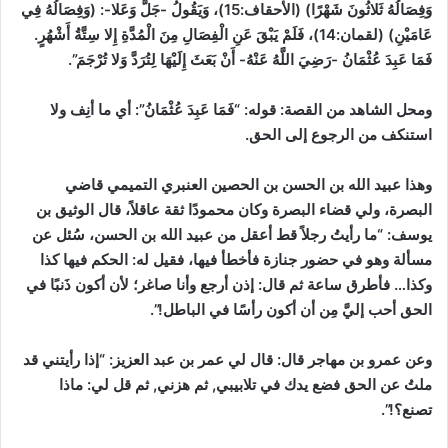
وَفِصَالُهُ ثَلاثُونَ شَهْرًا)
(الأحقاف:15)
، وَيَقُولُ -جَلَّ وَعَلا-: (وَفِصَالُهُ فِي
عَامَيْنِ)
(لقمان:14)
، فَلَمْ يَبْقَ عَنِ الْفِصَالِ مِنَ الْمُدَّةِ إِلا سِتَّةُ أَشْهُرٍ.
فَمَا عَبِدَ عُثْمَانُ -رَضِيَ اللَّهُ عَنْهُ- أَنْ بَعَثَ إِلَيْهَا لِتُرَدَّ وَلا تُرْجَمَ”.
ومحل الشاهد من القصة:
قوله: “فَمَا عَبِدَ عُثْمَانُ”: أي ما أنِف ولا
استنكف من الرجوع إلى الحق.
وهذا عبيد الله بن الحسن بن الحصين العنبري التميمي قاضي
البصرة، ولي قضاء البصرة وكان محمودًا ثقة عاقلاً، قال الوثيق بن
يوسف: “ما رأيتُ رجلاً قط أعقل من عبيد الله بن الحسن، سُئل عن
مسألة وهو في حضور جنازة فأخطأ فيها، فقيل له: الحكم فيها كذا
وكذا… فأطرق ساعة ثم قال: إذن أرجع وأنا صاغر؛ لأن أكون ذَنبًا في
الحق أحب إليَّ مِن أن أكون رأسًا في الباطل!”.
وعن عمرو بن مهاجر قال: قال لي عمر بن عبد العزيز: “إذا رأيتني قد
ملتُ عن الحق فضع يدك في تلابيبي, ثم هزني, ثم قل لي: ماذا
تصنع؟!”.