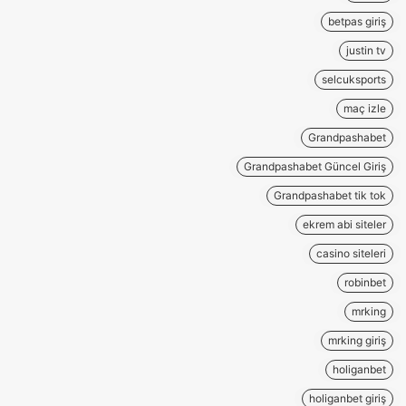
betpas giriş
justin tv
selcuksports
maç izle
Grandpashabet
Grandpashabet Güncel Giriş
Grandpashabet tik tok
ekrem abi siteler
casino siteleri
robinbet
mrking
mrking giriş
holiganbet
holiganbet giriş