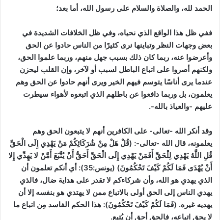
الحمد لله، والصلاة والسلام على رسول الله، أما بعد؛
ففي ظل هذا الواقع الذي نحياه، وفي ظل الخلافات الشديدة في
بعض وجهات النظر وتباينها نرى كثيرًا من الناس حادوا عن الحق
وأعرضوا عنه، ربما كان ذلك بسبب جهل منهم، وربما علموا الحق،
ولكنهم أصروا على اتباع الباطل لسبب أو لآخر، وإن القلب ليحزن
عندما يرى أناسًا يتوسم فيهم الخير ويرى أنهم حادوا عن الحق وهم
يعلمون، بل وربما دافعوا عن باطلهم الذي اتبعوه لأهواء سيطرت
عليهم -والعياذ بالله-.
وقد أنكر الله -تعالى- على الكافرين أنهم لا يتبعون الحق وهم
يعلمونه، قال الله -تعالى-:
(قُلْ هَلْ مِنْ شُرَكَائِكُمْ مَنْ يَهْدِي إِلَى الْحَقِّ
قُلِ اللَّهُ يَهْدِي لِلْحَقِّ أَفَمَنْ يَهْدِي إِلَى الْحَقِّ أَحَقُّ أَنْ يُتَّبَعَ أَمَّنْ لا يَهِدِّي إِلا
أَنْ يُهْدَى فَمَا لَكُمْ كَيْفَ تَحْكُمُونَ)
(يونس:35)
: أي أنكم تعلمون أن
الذي يهدي هو الله، وأن شركاءكم لا تقدر على هداية ضال، فالذي
يهدي الناس إلى الحق أولى بالاتباع ممن لا يهتدي هو بنفسه إلا أن
يهديه غيره. (فَمَا لَكُمْ كَيْفَ تَحْكُمُونَ): هذا الحكم الفاسد مِن اتباع ما
لا يحق اتباعه، فالحق أحق أن يُتبع.