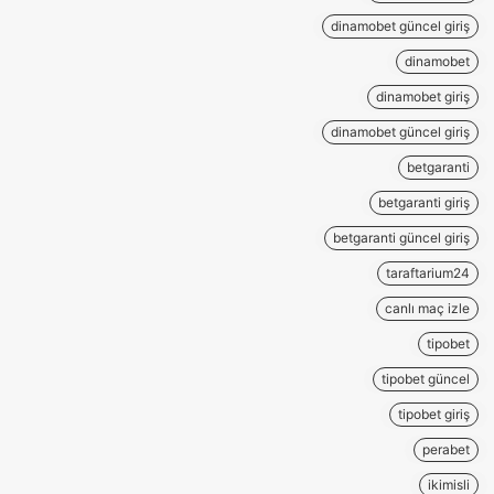
dinamobet güncel giriş
dinamobet
dinamobet giriş
dinamobet güncel giriş
betgaranti
betgaranti giriş
betgaranti güncel giriş
taraftarium24
canlı maç izle
tipobet
tipobet güncel
tipobet giriş
perabet
ikimisli