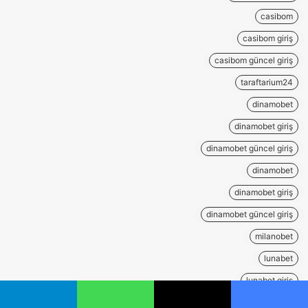
casibom
casibom giriş
casibom güncel giriş
taraftarium24
dinamobet
dinamobet giriş
dinamobet güncel giriş
dinamobet
dinamobet giriş
dinamobet güncel giriş
milanobet
lunabet
lunabet giriş
lunabet güncel giriş
يسبوك
‫X
واتساب
تيلقرام