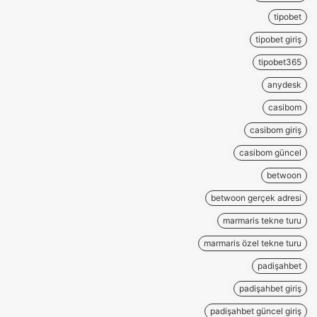
tipobet
tipobet giriş
tipobet365
anydesk
casibom
casibom giriş
casibom güncel
betwoon
betwoon gerçek adresi
marmaris tekne turu
marmaris özel tekne turu
padişahbet
padişahbet giriş
padişahbet güncel giriş