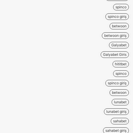
spinco
spinco giriş
betwoon
betwoon giriş
Galyabet
Galyabet Giris
hititbet
spinco
spinco giriş
betwoon
lunabet
lunabet giriş
sahabet
sahabet giriş