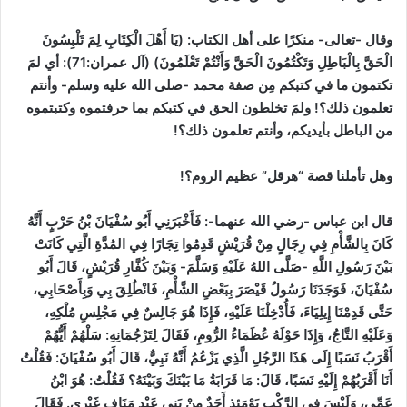
وقال -تعالى- منكرًا على أهل الكتاب:
(يَا أَهْلَ الْكِتَابِ لِمَ تَلْبِسُونَ
الْحَقَّ بِالْبَاطِلِ وَتَكْتُمُونَ الْحَقَّ وَأَنْتُمْ تَعْلَمُونَ)
(آل عمران:71)
: أي لمَ
تكتمون ما في كتبكم مِن صفة محمد -صلى الله عليه وسلم- وأنتم
تعلمون ذلك؟! ولمَ تخلطون الحق في كتبكم بما حرفتموه وكتبتموه
من الباطل بأيديكم، وأنتم تعلمون ذلك؟!
وهل تأملنا قصة “هرقل” عظيم الروم؟!
قال ابن عباس -رضي الله عنهما-:
فَأَخْبَرَنِي أَبُو سُفْيَانَ بْنُ حَرْبٍ أَنَّهُ
كَانَ بِالشَّأْمِ فِي رِجَالٍ مِنْ قُرَيْشٍ قَدِمُوا تِجَارًا فِي المُدَّةِ الَّتِي كَانَتْ
بَيْنَ رَسُولِ اللَّهِ -صَلَّى اللهُ عَلَيْهِ وَسَلَّمَ- وَبَيْنَ كُفَّارِ قُرَيْشٍ، قَالَ أَبُو
سُفْيَانَ، فَوَجَدَنَا رَسُولُ قَيْصَرَ بِبَعْضِ الشَّأْمِ، فَانْطُلِقَ بِي وَبِأَصْحَابِي،
حَتَّى قَدِمْنَا إِيلِيَاءَ، فَأُدْخِلْنَا عَلَيْهِ، فَإِذَا هُوَ جَالِسٌ فِي مَجْلِسِ مُلْكِهِ،
وَعَلَيْهِ التَّاجُ، وَإِذَا حَوْلَهُ عُظَمَاءُ الرُّومِ، فَقَالَ لِتَرْجُمَانِهِ: سَلْهُمْ أَيُّهُمْ
أَقْرَبُ نَسَبًا إِلَى هَذَا الرَّجُلِ الَّذِي يَزْعُمُ أَنَّهُ نَبِيٌّ، قَالَ أَبُو سُفْيَانَ: فَقُلْتُ
أَنَا أَقْرَبُهُمْ إِلَيْهِ نَسَبًا، قَالَ: مَا قَرَابَةُ مَا بَيْنَكَ وَبَيْنَهُ؟ فَقُلْتُ: هُوَ ابْنُ
عَمِّي، وَلَيْسَ فِي الرَّكْبِ يَوْمَئِذٍ أَحَدٌ مِنْ بَنِي عَبْدِ مَنَافٍ غَيْرِي. فَقَالَ