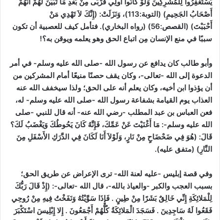
يَسْتَغْفِرُوا لِلْمُشْرِكِينَ وَلَوْ كَانُوا أُولِي قُرْبَى مِنْ بَعْدِ مَا تَبَيَّنَ لَهُمْ أَنَّهُمْ
أَصْحَابُ الجَحِيمِ)
(التوبة:113)
، وَنَزَلَتْ: (إِنَّكَ لاَ تَهْدِي مَنْ
أَحْبَبْتَ)
(القصص:56)
(رواه البخاري)
. فتأمل كيف للعصبية أن تكون
سببًا في منع الإنسان مِن اتباع الحق وهو يعلمه ويوقن به؟!
وأبو طالب كان يدافع عن رسول الله -صلى الله عليه وسلم- في أمر
الدعوة إلى الله -تعالى-، وكان يقف حصنًا منيعًا أمام المشركين من
أن يؤذوا ابن أخيه، وكان يعلم أنه على الحق؛ ولذا سيخفف الله عنه
العذاب يوم القيامة بشفاعة رسول الله -صلى الله عليه وسلم- له،
فعن العباس بن عبد المطلب -رضي الله عنه- أنه قال للنبي -صلى
الله عليه وسلم-: مَا أَغْنَيْتَ عَنْ عَمِّكَ، فَإِنَّهُ كَانَ يَحُوطُكَ وَيَغْضَبُ لَكَ؟
قَالَ: (هُوَ فِي ضَحْضَاحٍ مِنْ نَارٍ، وَلَوْلاَ أَنَا لَكَانَ فِي الدَّرَكِ الأَسْفَلِ مِنَ
النَّارِ)
(متفق عليه)
.
وفي قصة إبليس -عليه لعنة الله- ترى الإعراض عن طريق الحق؛
بسبب العجب والكبر -والعياذ بالله-، قال الله -تعالى-:
(إِذْ قَالَ رَبُّكَ
لِلْمَلائِكَةِ إِنِّي خَالِقٌ بَشَرًا مِنْ طِينٍ . فَإِذَا سَوَّيْتُهُ وَنَفَخْتُ فِيهِ مِنْ رُوحِي
فَقَعُوا لَهُ سَاجِدِينَ . فَسَجَدَ الْمَلائِكَةُ كُلُّهُمْ أَجْمَعُونَ . إِلا إِبْلِيسَ اسْتَكْبَرَ