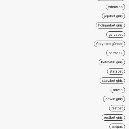
vdcasino
jojobet giriş
holiganbet giriş
galyabet
Galyabet güncel
betmatik
betmatik giriş
starzbet
starzbet giriş
onwin
onwin giriş
restbet
restbet giriş
betpas