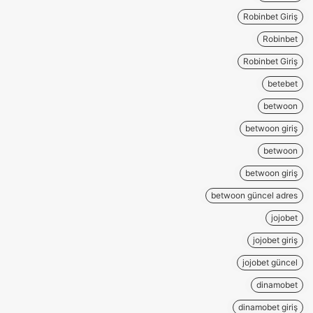
Robinbet Giriş
Robinbet
Robinbet Giriş
betebet
betwoon
betwoon giriş
betwoon
betwoon giriş
betwoon güncel adres
jojobet
jojobet giriş
jojobet güncel
dinamobet
dinamobet giriş