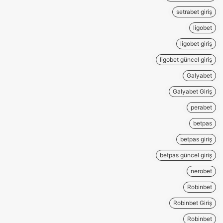
setrabet giriş
ligobet
ligobet giriş
ligobet güncel giriş
Galyabet
Galyabet Giriş
perabet
betpas
betpas giriş
betpas güncel giriş
nerobet
Robinbet
Robinbet Giriş
Robinbet