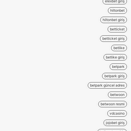
elexbet giriş
hiltonbet
hiltonbet giriş
betticket
betticket giriş
betlike
betlike giriş
betpark
betpark giriş
betpark güncel adres
betwoon
betwoon resmi
vdcasino
jojobet giriş