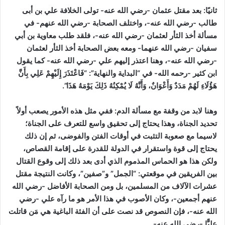
ثانيًا:
بعد مقتل عثمان -رضي الله عنه- تولى الخلافة علي بن أبى
طالب -رضي الله عنه-، واختلف الصحابة -رضي الله عنهم- في
مسألة أخذ الثأر لعثمان -رضي الله عنه-، فلقد طلب معاوية بن أبي
سفيان -رضي الله عنهما- ومعه بعض الصحابة أخذ الثأر لعثمان
-رضي الله عنه-، وهنا اعتذر إليهم علي -رضي الله عنه- كما يقول
ابن كثير -رحمه الله- في “البداية والنهاية”: “فَاعْتَذَرَ إِلَيْهِمْ عَلِي بِأَنَّ
هَؤُلَاءِ لَهُمْ مَدَدٌ وَأَعْوَانٌ، وَأَنَّهُ لَا يُمْكِنُهُ ذَلِكَ يَوْمَهُ هَذَا”.
وهنا لابد من وقفة مع مسألة الدم:
ففي مثل هذه الأمور يصعب أولاً
تحديد الجناة، وهذا يحتاج إلى تحقيق واسع للتعرف على الجناة؛
لاسيما مع صعوبة التثبت في أوقات الفتن والفوضى، ثم إن ذلك
يحتاج إلى قوة واستقرار في الدولة للقدرة على إقامة القصاص،
ولكن هذا هو الحماس المذموم الذي أدى بعد ذلك إلى وقوع القتال
بين الفريقين في موقعتي: “الجمل” و”صفين”، وكانت النتيجة مقتل
عشرات الآلاف من المسلمين، بل ومن الصحابة الأفاضل -رضي الله
عنهم أجمعين-، وكان الأصوب في هذا الأمر هو ما رآه علي -رضي
الله عنه-، فإن النصوص قد نصت على أن الفئة الباغية هي مَن قاتلت
عليًّا -رضي الله عنه-.