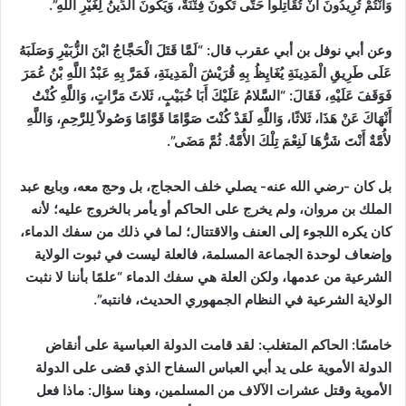
وَأَنْتُمْ تُرِيدُونَ أَنْ تُقَاتِلُوا حَتَّى تَكُونَ فِتْنَةٌ، وَيَكُونَ الدِّينُ لِغَيْرِ اللَّهِ”.
وعن أبي نوفل بن أبي عقرب قال: “لَمَّا قَتَلَ الْحَجَّاجُ ابْنَ الزُّبَيْرِ وَصَلَبَهُ
عَلَى طَرِيقِ الْمَدِينَةِ يُغَايِظُ بِهِ قُرَيْشَ الْمَدِينَةِ، فَمَرَّ بِهِ عَبْدُ اللَّهِ بْنُ عُمَرَ
فَوَقَفَ عَلَيْهِ، فَقَالَ: “السَّلامُ عَلَيْكَ أَبَا خُبَيْبٍ، ثَلاثَ مَرَّاتٍ، وَاللَّهِ كُنْتُ
أَنْهَاكَ عَنْ هَذَا، ثَلاثًا، وَاللَّهِ لَقَدْ كُنْتَ صَوَّامًا قَوَّامًا وَصُولاً لِلرَّحِمِ، وَاللَّهِ
لأُمَّةٌ أَنْتَ شَرُّهَا لَنِعْمَ تِلْكَ الأُمَّةُ. ثُمَّ مَضَى”.
بل كان -رضي الله عنه- يصلي خلف الحجاج، بل وحج معه، وبايع عبد
الملك بن مروان، ولم يخرج على الحاكم أو يأمر بالخروج عليه؛ لأنه
كان يكره اللجوء إلى العنف والاقتتال؛ لما في ذلك من سفك الدماء،
وإضعاف لوحدة الجماعة المسلمة، فالعلة ليست في ثبوت الولاية
الشرعية من عدمها، ولكن العلة هي سفك الدماء “علمًا بأننا لا نثبت
الولاية الشرعية في النظام الجمهوري الحديث، فانتبه”.
خامسًا: الحاكم المتغلب:
لقد قامت الدولة العباسية على أنقاض
الدولة الأموية على يد أبي العباس السفاح الذي قضى على الدولة
الأموية وقتل عشرات الآلاف من المسلمين، وهنا سؤال: ماذا فعل