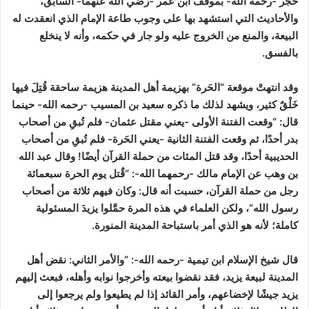
حجر -رحمه الله- بموقف ابن عمر -رضي الله عنهما- السابق،
والأحاديث التي استشهد بها على وجوب طاعة الإمام الذي انعقدت له
البيعة، والمنع من الخروج عليه ولو جار في حكمه، وأنه لا ينخلع
بالفسق.
وقد انتهتْ موقعة “الحَرة” بهزيمة أهل المدينة هزيمة ساحقة قُتِلَ فيها
خَلْقٌ كثير، ويشهد لذلك ما ذكره سعيد بن المسيب -رحمه الله- حينما
قال: “وقعت الفتنة الأولى -يعني مقتل عثمان- فلم تُبقِ من أصحاب
بدر أحدًا، ثم وقعت الفتنة الثانية -يعني الحَرة- فلم تُبقِ من أصحاب
الحديبية أحدًا، وقد قتل المئات من حملة القرآن أيضًا! وقال عبد الله
بن وهب عن الإمام مالك -رحمهما الله-: “قٌتل يوم الحرة سبعمائة
رجل من حملة القرآن، حسبت أنه قال: وكان فيهم ثلاثة من أصحاب
رسول الله”، ولكن العلماء في هذه المرة حمَّلوا يزيدَ المسئولية
كاملة؛ لأنه هو الذي أمر باستباحة المدينة المنورة.
قال شيخ الإسلام ابن تيمية -رحمه الله-:
“والأمر الثاني: نقض أهل
المدينة لبيعة يزيد، فقد نقضوا بيعته وأخرجوا نوابه وأهله، فبعث إليهم
يزيد جيشًا لإخضاعهم، وأمر القائد إذا لم يطيعوا ولم يرجعوا إلى