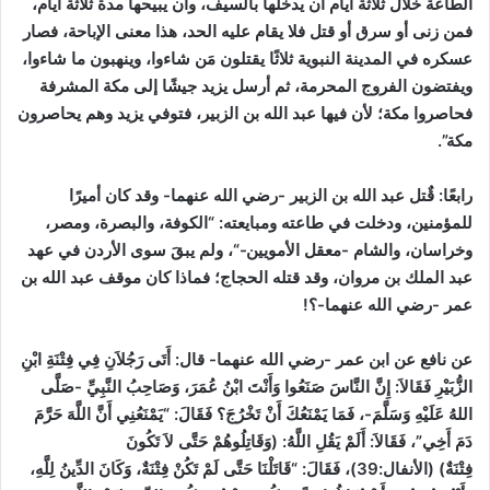
الطاعة خلال ثلاثة أيام أن يدخلها بالسيف، وأن يبيحها مدة ثلاثة أيام،
فمن زنى أو سرق أو قتل فلا يقام عليه الحد، هذا معنى الإباحة، فصار
عسكره في المدينة النبوية ثلاثًا يقتلون مَن شاءوا، وينهبون ما شاءوا،
ويفتضون الفروج المحرمة، ثم أرسل يزيد جيشًا إلى مكة المشرفة
فحاصروا مكة؛ لأن فيها عبد الله بن الزبير، فتوفي يزيد وهم يحاصرون
مكة”.
رابعًا:
قٌتل عبد الله بن الزبير -رضي الله عنهما- وقد كان أميرًا
للمؤمنين، ودخلت في طاعته ومبايعته: “الكوفة، والبصرة، ومصر،
وخراسان، والشام -معقل الأمويين-“، ولم يبقَ سوى الأردن في عهد
عبد الملك بن مروان، وقد قتله الحجاج؛ فماذا كان موقف عبد الله بن
عمر -رضي الله عنهما-؟!
عن نافع عن ابن عمر -رضي الله عنهما- قال: أَتَى رَجُلاَنِ فِي فِتْنَةِ ابْنِ
الزُّبَيْرِ فَقَالاَ: إِنَّ النَّاسَ صَنَعُوا وَأَنْتَ ابْنُ عُمَرَ، وَصَاحِبُ النَّبِيِّ -صَلَّى
اللهُ عَلَيْهِ وَسَلَّمَ-، فَمَا يَمْنَعُكَ أَنْ تَخْرُجَ؟ فَقَالَ: “يَمْنَعُنِي أَنَّ اللَّهَ حَرَّمَ
دَمَ أَخِي”، فَقَالاَ: أَلَمْ يَقُلِ اللَّهُ: (وَقَاتِلُوهُمْ حَتَّى لاَ تَكُونَ
فِتْنَةٌ)
(الأنفال:39)
، فَقَالَ: “قَاتَلْنَا حَتَّى لَمْ تَكُنْ فِتْنَةٌ، وَكَانَ الدِّينُ لِلَّهِ،