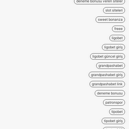
deneme bonusu veren siteler
slot siteleri
sweet bonanza
freee
ligobet
ligobet giriş
ligobet güncel giriş
grandpashabet
grandpashabet giriş
grandpashabet link
deneme bonusu
patronspor
tipobet
tipobet giriş