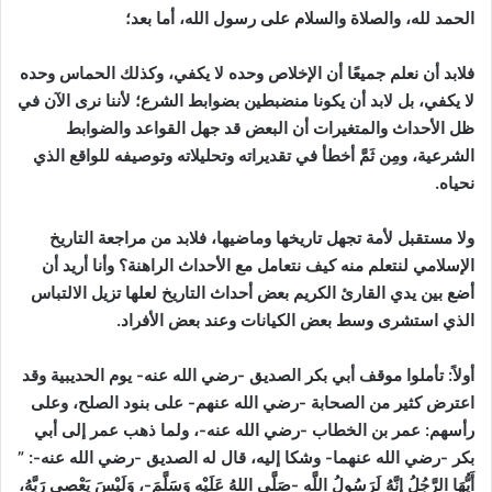
الحمد لله، والصلاة والسلام على رسول الله، أما بعد؛
فلابد أن نعلم جميعًا أن الإخلاص وحده لا يكفي، وكذلك الحماس وحده
لا يكفي، بل لابد أن يكونا منضبطين بضوابط الشرع؛ لأننا نرى الآن في
ظل الأحداث والمتغيرات أن البعض قد جهل القواعد والضوابط
الشرعية، ومِن ثَمَّ أخطأ في تقديراته وتحليلاته وتوصيفه للواقع الذي
نحياه.
ولا مستقبل لأمة تجهل تاريخها وماضيها، فلابد من مراجعة التاريخ
الإسلامي لنتعلم منه كيف نتعامل مع الأحداث الراهنة؟ وأنا أريد أن
أضع بين يدي القارئ الكريم بعض أحداث التاريخ لعلها تزيل الالتباس
الذي استشرى وسط بعض الكيانات وعند بعض الأفراد.
أولاً:
تأملوا موقف أبي بكر الصديق -رضي الله عنه- يوم الحديبية وقد
اعترض كثير من الصحابة -رضي الله عنهم- على بنود الصلح، وعلى
رأسهم: عمر بن الخطاب -رضي الله عنه-، ولما ذهب عمر إلى أبي
بكر -رضي الله عنهما- وشكا إليه، قال له الصديق -رضي الله عنه-: ”
أَيُّهَا الرَّجُلُ إِنَّهُ لَرَسُولُ اللَّهِ -صَلَّى اللهُ عَلَيْهِ وَسَلَّمَ-، وَلَيْسَ يَعْصِي رَبَّهُ،