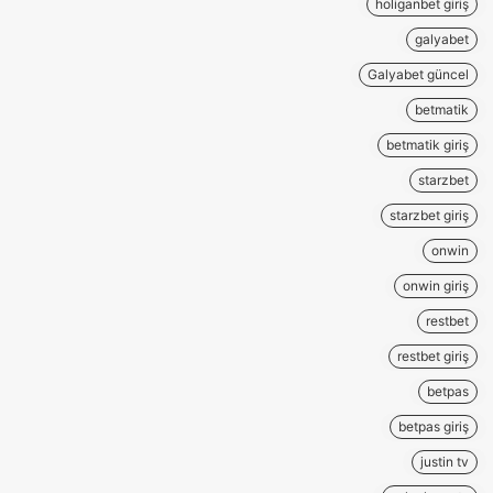
holiganbet giriş
galyabet
Galyabet güncel
betmatik
betmatik giriş
starzbet
starzbet giriş
onwin
onwin giriş
restbet
restbet giriş
betpas
betpas giriş
justin tv