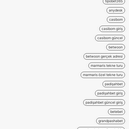
tipobet365
anydesk
casibom
casibom giriş
casibom güncel
betwoon
betwoon gerçek adresi
marmaris tekne turu
marmaris özel tekne turu
padişahbet
padişahbet giriş
padişahbet güncel giriş
betebet
grandpashabet