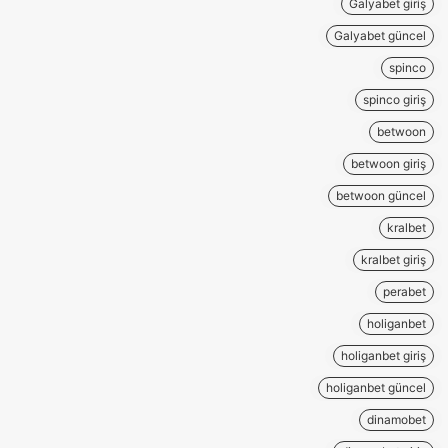
Galyabet giriş
Galyabet güncel
spinco
spinco giriş
betwoon
betwoon giriş
betwoon güncel
kralbet
kralbet giriş
perabet
holiganbet
holiganbet giriş
holiganbet güncel
dinamobet