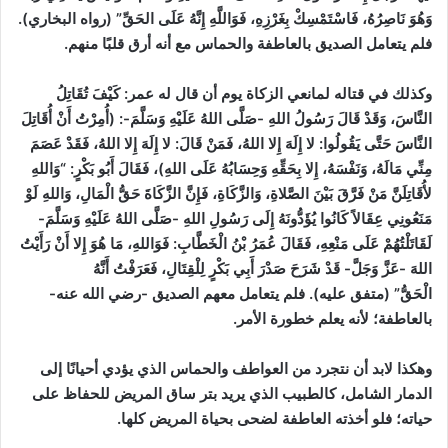
وَهُوَ نَاصِرُهُ، فَاسْتَمْسِكْ بِغَرْزِهِ، فَوَاللَّهِ إِنَّهُ عَلَى الحَقِّ”
(رواه البخاري)
.
فلم يتعامل الصديق بالعاطفة والحماس مع أنه أرق قلبًا منهم.
وكذلك في قتاله لمانعي الزكاة يوم أن قال له عمر: كَيْفَ تُقَاتِلُ
النَّاسَ، وَقَدْ قَالَ رَسُولُ اللهِ -صَلَّى اللهُ عَلَيْهِ وَسَلَّمَ-: (أُمِرْتُ أَنْ أُقَاتِلَ
النَّاسَ حَتَّى يَقُولُوا: لا إِلَهَ إِلا اللهُ، فَمَنْ قَالَ: لا إِلَهَ إِلا اللهُ، فَقَدْ عَصَمَ
مِنِّي مَالَهُ، وَنَفْسَهُ، إِلا بِحَقِّهِ وَحِسَابُهُ عَلَى اللهِ)، فَقَالَ أَبُو بَكْرٍ: “وَاللهِ
لأُقَاتِلَنَّ مَنْ فَرَّقَ بَيْنَ الصَّلاةِ، وَالزَّكَاةِ، فَإِنَّ الزَّكَاةَ حَقُّ الْمَالِ، وَاللهِ لَوْ
مَنَعُونِي عِقَالاً كَانُوا يُؤَدُّونَهُ إِلَى رَسُولِ اللهِ -صَلَّى اللهُ عَلَيْهِ وَسَلَّمَ-
لَقَاتَلْتُهُمْ عَلَى مَنْعِهِ، فَقَالَ عُمَرُ بْنُ الْخَطَّابِ: فَوَاللهِ، مَا هُوَ إِلا أَنْ رَأَيْتُ
اللهَ -عَزَّ وَجَلَّ- قَدْ شَرَحَ صَدْرَ أَبِي بَكْرٍ لِلْقِتَالِ، فَعَرَفْتُ أَنَّهُ
الْحَقُّ”
(متفق عليه)
. فلم يتعامل معهم الصديق -رضي الله عنه-
بالعاطفة؛ لأنه يعلم خطورة الأمر.
وهكذا لابد أن نتجرد من العواطف والحماس الذي يؤدي أحيانًا إلى
الدمار الشامل، كالطبيب الذي يريد بتر ساق المريض للحفاظ على
حياته؛ فلو أخذته العاطفة لضحى بحياة المريض كلها.