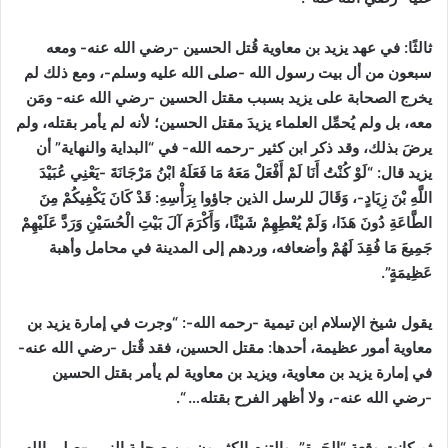
ثالثًا:
في عهد يزيد بن معاوية قُتل الحسين -رضي الله عنه- ومعه
سبعون من أل بيت رسول الله -صلى الله عليه وسلم-، ومع ذلك لم
يخرج الصحابة على يزيد بسبب مقتل الحسين -رضي الله عنه- ومَن
معه، بل ولم يُحمِّل العلماء يزيدَ مقتل الحسين؛ لأنه لم يأمر بقتله، ولم
يرضَ بذلك، وقد ذكر ابن كثير -رحمه الله- في “البداية والنهاية” أن
يزيد قال: “لَوْ كُنْتُ أَنَا لَمْ أَفْعَلْ مَعَهُ مَا فَعَلَهُ ابْنُ مَرْجَانَةَ -يَعْنِي عُبَيْدَ
اللَّهِ بْنَ زِيَادٍ-، وَقَالَ للرسل الذين جاؤوا بِرَأْسِهِ: قَدْ كَانَ يَكْفِيكُمْ مِنَ
الطَّاعَةِ دُونَ هَذَا، وَلَمْ يُعْطِهِمْ شَيْئًا، وَأَكْرَمَ آلَ بَيْتِ الْحُسَيْنِ وَرَدَّ عَلَيْهِمْ
جَمِيعَ مَا فُقِدَ لَهُمْ وأضعافه، وردهم إلى المدينة في محامل وأهبة
عَظِيمَةٍ”.
يقول شيخ الإسلام ابن تيمية -رحمه الله-:
“وجرت في إمارة يزيد بن
معاوية أمور عظيمة، أحدها: مقتل الحسين، فقد قٌتل -رضي الله عنه-
في إمارة يزيد بن معاوية، ويزيد بن معاوية لم يأمر بقتل الحسين
-رضي الله عنه-، ولا أظهر الفرح بقتله… “.
ثم كانت وقعة “الحَرة”، والتزم الكثيرون من صحابة النبي -صلى الله