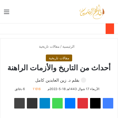
بحث عن
الق
الوضع ا
الرئيسية
/
مقالات تاريخية
مقالات تاريخية
أحداث من التاريخ والأزمات الراهنة
بقلم د. زين العابدين كامل
الأربعاء 17 شوال 1443هـ 18-5-2022م
1٬616
6 دقائق
فيسبوك
‫X
بينتيريست
ماسنجر
واتساب
تيلقرام
مشاركة عبر البريد
طباعة