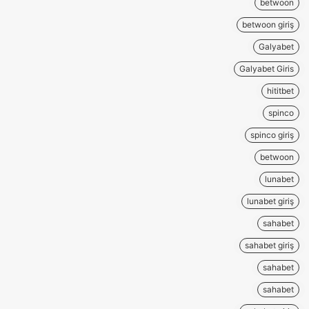
betwoon
betwoon giriş
Galyabet
Galyabet Giris
hititbet
spinco
spinco giriş
betwoon
lunabet
lunabet giriş
sahabet
sahabet giriş
sahabet
sahabet