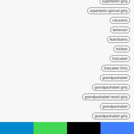
süperbetin giriş
süperbetin güncel giriş
vdcasino
betwoon
Nakitbahis
hititbet
Galyabet
Galyabet Giris
grandpashabet
grandpashabet giriş
grandpashabet resmi giriş
grandpashabet
grandpashabet giriş
grandpashabet güncel giriş
يسبوك
‫X
واتساب
تيلقرام