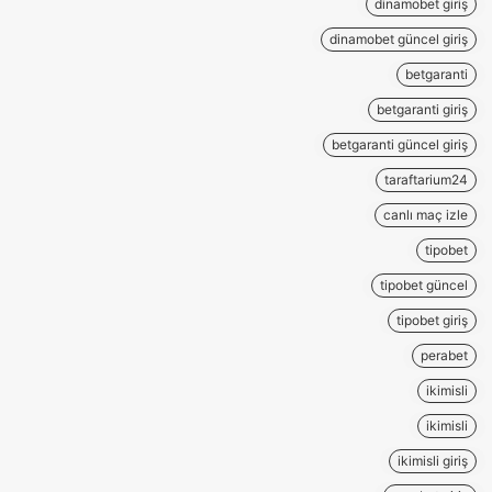
dinamobet giriş
dinamobet güncel giriş
betgaranti
betgaranti giriş
betgaranti güncel giriş
taraftarium24
canlı maç izle
tipobet
tipobet güncel
tipobet giriş
perabet
ikimisli
ikimisli
ikimisli giriş