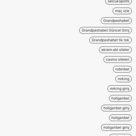
selcuksports
maç izle
Grandpashabet
Grandpashabet Güncel Giriş
Grandpashabet tik tok
ekrem abi siteler
casino siteleri
robinbet
mrking
mrking giriş
holiganbet
holiganbet giriş
holiganbet
holiganbet giriş