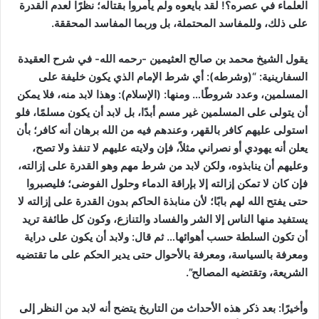
العلماء في عصره؟! لقد بايعوه ولم يأمروا بقتاله؛ نظرًا لعدم القدرة
على ذلك، وللمفاسد المحتملة، بل وربما المفاسد المحققة.
يقول الشيخ محمد بن صالح العثيمين -رحمه الله- في شرح العقيدة
السفارينية:
“(وشرطه): أي شرط الإمام الذي يكون خليفة على
المسلمين، وعدد شروطًا… ومنها: (الإسلام): وهذا لابد منه، فلا يمكن
أن يتولى على المسلمين غير مسم أبدًا، بل لابد أن يكون مسلمًا، فلو
استولى عليهم كافر بالقهر، وعندهم فيه من الله برهان أنه كافر؛ بأن
يعلن أنه يهودي أو نصراني مثلاً، فإن ولايته عليهم لا تنفذ ولا تصح،
وعليهم أن ينابذوه، ولكن لابد من شرط مهم وهو القدرة على إزالته،
فإن كان لا تمكن إزالته إلا بإراقة الدماء وحلول الفوضى؛ فليصبروا
حتى يفتح الله لهم بابًا؛ لأن منابذة الحاكم بدون القدرة على إزالته لا
يستفيد منها الناس إلا الشر والفساد والتنازع، وكون كل طائفة تريد
أن تكون السلطة حسب أهوائها… ثم قال: ولابد أن يكون على دراية
ومعرفة بالسياسة، ومعرفة بالأحوال حتى يدير الحكم على ما تقتضيه
الشريعة، وتقتضيه المصالح”.
وأخيرًا:
بعد ذكر هذه الأحداث من التاريخ يتضح أنه لابد من النظر إلى