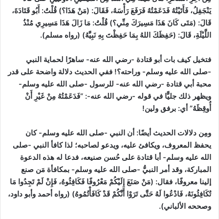
يَنْجَفِلُ، فَأَتَيْتُهُ فَدَعَمْتُهُ فَرَفَعَ رَأْسَهُ، فَقَالَ: (مَنْ هَذَا؟) قُلْتُ: أَبُو قَتَادَةَ،
قَالَ: (مَتَى كَانَ هَذَا مَسِيرَكَ مِنِّي؟) قُلْتُ: مَا زَالَ هَذَا مَسِيرِي مُنْذُ
اللَّيْلَةِ، قَالَ: (حَفِظَكَ اللهُ بِمَا حَفِظْتَ بِهِ نَبِيَّهُ)
(رواه مسلم)
.
فتخيل كيف بات أبو قتادة -رضي الله عنه- ساهرًا لحماية النبي
-صلى الله عليه وسلم- وراحته؟!
ففي الحديث دلالة واضحة على قدر
محبة أبي قتادة -رضي الله عنه- للرسول -صلى الله عليه وسلم-
ويظهر ذلك جليًّا في قوله -رضي الله عنه-: “فَدَعَمْتُهُ مِنْ غَيْرِ أَنْ
أُوقِظَهُ” أي: برفق ولين!
ومِن دلالات الحديث أيضًا:
أن النبي -صلى الله عليه وسلم- كان
يحفظ المعروف، ويكافئ عليه، ويدعو لصاحبه؛ لذا كافأ النبي -صلى
الله عليه وسلم- أبا قتادة على حُسن صنيعه، فدعا له هذه الدعوة
المباركة، وقد أمر النبيُّ -صلى الله عليه وسلم- بمكافأة مَن صنع
إلينا معروفًا، فقال: (مَنْ صَنَعَ إِلَيْكُمْ مَعْرُوفًا فَكَافِئُوهُ، فَإِنْ لَمْ تَجِدُوا مَا
تُكَافِئُونَهُ، فَادْعُوا لَهُ حَتَّى تَرَوْا أَنَّكُمْ قَدْ كَافَأْتُمُوهُ)
(رواه أحمد وأبو داود،
وصححه الألباني)
.