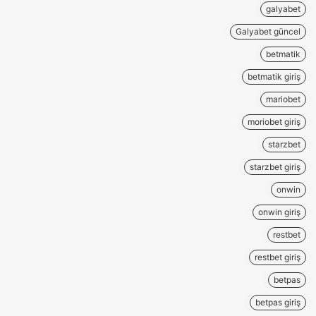
galyabet
Galyabet güncel
betmatik
betmatik giriş
mariobet
moriobet giriş
starzbet
starzbet giriş
onwin
onwin giriş
restbet
restbet giriş
betpas
betpas giriş