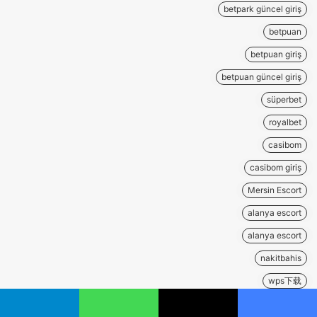
betpark güncel giriş
betpuan
betpuan giriş
betpuan güncel giriş
süperbet
royalbet
casibom
casibom giriş
Mersin Escort
alanya escort
alanya escort
nakitbahis
wps下载
telegram下载
يسبوك
‫X
واتساب
تيلقرام