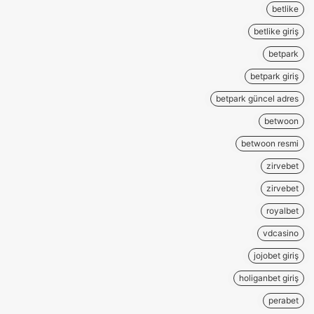
betlike
betlike giriş
betpark
betpark giriş
betpark güncel adres
betwoon
betwoon resmi
zirvebet
zirvebet
royalbet
vdcasino
jojobet giriş
holiganbet giriş
perabet