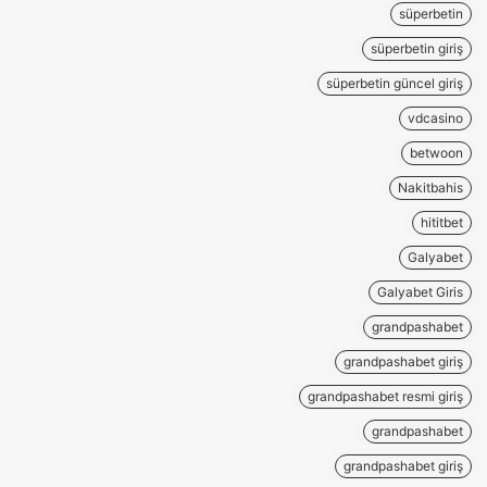
süperbetin
süperbetin giriş
süperbetin güncel giriş
vdcasino
betwoon
Nakitbahis
hititbet
Galyabet
Galyabet Giris
grandpashabet
grandpashabet giriş
grandpashabet resmi giriş
grandpashabet
grandpashabet giriş