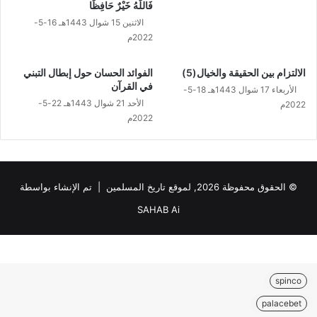
فَاللَّهُ خَيْرٌ حَافِظًا
الاثنين 15 شوال 1443هـ 16-5-
2022م
الالتزام بين الحقيقة والخيال(5)
الفوائد الحسان حول إبطال التبني
في القرآن
الأربعاء 17 شوال 1443هـ 18-5-
الأحد 21 شوال 1443هـ 22-5-
2022م
2022م
© الحقوق محفوظة 2026, لموقع تاريخ المسلمين | تم الإنشاء بواسطة
SAHAB Ai
spinco
palacebet