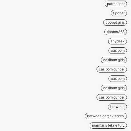
patronspor
tipobet
tipobet giriş
tipobet365
anydesk
casibom
casibom giriş
casibom güncel
casibom
casibom giriş
casibom güncel
betwoon
betwoon gerçek adresi
marmaris tekne turu