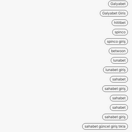
Galyabet
Galyabet Giris
hititbet
spinco
spinco giriş
betwoon
lunabet
lunabet giriş
sahabet
sahabet giriş
sahabet
sahabet
sahabet giriş
sahabet güncel giriş tıkla