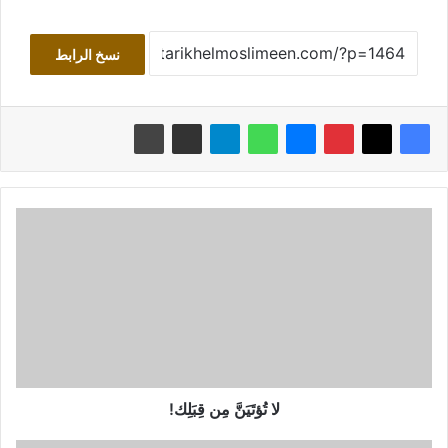
نسخ الرابط
لا
تُؤتَيَنَّ
مِن
قِبَلِك!
لا تُؤتَيَنَّ مِن قِبَلِك!