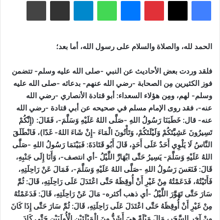
فيسبوك
‫X
بينتيريست
ماسنجر
واتساب
تيلقرام
مشاركة عبر البريد
طباعة
الحمد لله، والصلاة والسلام على رسول الله، أما بعد؛
فلقد وردت بعض الأحاديث عن النبي -صلى الله عليه وسلم- تتضمن
فوز الكثيرين مِن الصحابة -رضي الله عنهم- بدعائه -صلى الله عليه
وسلم- لهم، ومِن هؤلاء السعداء: أبو قتادة الأنصاري -رضي الله
عنه-، فقد روى الإمام مسلم في صحيحه عن أبي قتادة -رضي الله
عنه- قال: خَطَبَنَا رَسُولُ اللهِ -صَلَّى اللهُ عَلَيْهِ وَسَلَّمَ-، فَقَالَ: (إِنَّكُمْ
تَسِيرُونَ عَشِيَّتَكُمْ وَلَيْلَتَكُمْ، وَتَأْتُونَ الْمَاءَ -إِنْ شَاءَ اللهُ- غَدًا)، فَانْطَلَقَ
النَّاسُ لَا يَلْوِي أَحَدٌ عَلَى أَحَدٍ، قَالَ أَبُو قَتَادَةَ: فَبَيْنَمَا رَسُولُ اللهِ -صَلَّى
اللهُ عَلَيْهِ وَسَلَّمَ- يَسِيرُ حَتَّى ابْهَارَّ اللَّيْلُ -أي انتصف-، وَأَنَا إِلَى جَنْبِهِ،
قَالَ: فَنَعَسَ رَسُولُ اللهِ -صَلَّى اللهُ عَلَيْهِ وَسَلَّمَ-، فَمَالَ عَنْ رَاحِلَتِهِ،
فَأَتَيْتُهُ، فَدَعَمْتُهُ مِنْ غَيْرِ أَنْ أُوقِظَهُ حَتَّى اعْتَدَلَ عَلَى رَاحِلَتِهِ، قَالَ: ثُمَّ
سَارَ حَتَّى تَهَوَّرَ اللَّيْلُ -أي ذهب أكثره- مَالَ عَنْ رَاحِلَتِهِ، قَالَ: فَدَعَمْتُهُ
مِنْ غَيْرِ أَنْ أُوقِظَهُ حَتَّى اعْتَدَلَ عَلَى رَاحِلَتِهِ، قَالَ: ثُمَّ سَارَ حَتَّى إِذَا كَانَ
مِنْ آخِرِ السَّحَرِ، مَالَ مَيْلَةً هِيَ أَشَدُّ مِنَ الْمَيْلَتَيْنِ الْأُولَيَيْنِ حَتَّى كَادَ