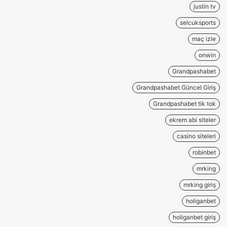
justin tv
selcuksports
maç izle
onwin
Grandpashabet
Grandpashabet Güncel Giriş
Grandpashabet tik tok
ekrem abi siteler
casino siteleri
robinbet
mrking
mrking giriş
holiganbet
holiganbet giriş