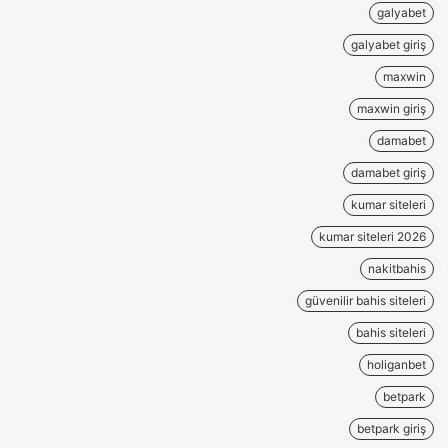
galyabet
galyabet giriş
maxwin
maxwin giriş
damabet
damabet giriş
kumar siteleri
kumar siteleri 2026
nakitbahis
güvenilir bahis siteleri
bahis siteleri
holiganbet
betpark
betpark giriş