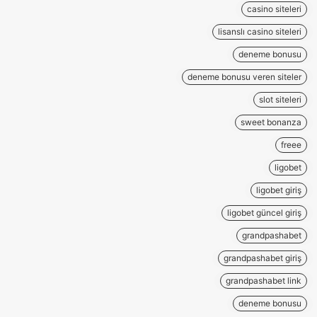
casino siteleri
lisanslı casino siteleri
deneme bonusu
deneme bonusu veren siteler
slot siteleri
sweet bonanza
freee
ligobet
ligobet giriş
ligobet güncel giriş
grandpashabet
grandpashabet giriş
grandpashabet link
deneme bonusu