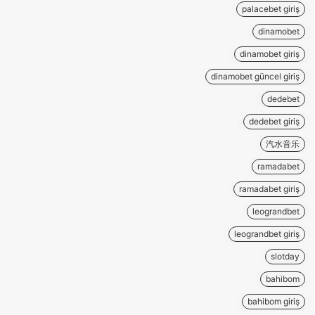
palacebet giriş
dinamobet
dinamobet giriş
dinamobet güncel giriş
dedebet
dedebet giriş
汽水音乐
ramadabet
ramadabet giriş
leograndbet
leograndbet giriş
slotday
bahibom
bahibom giriş