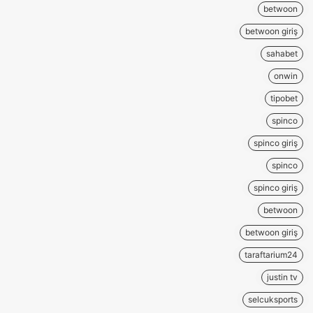
betwoon
betwoon giriş
sahabet
onwin
tipobet
spinco
spinco giriş
spinco
spinco giriş
betwoon
betwoon giriş
taraftarium24
justin tv
selcuksports