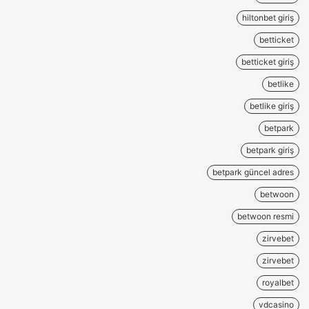
hiltonbet giriş
betticket
betticket giriş
betlike
betlike giriş
betpark
betpark giriş
betpark güncel adres
betwoon
betwoon resmi
zirvebet
zirvebet
royalbet
vdcasino