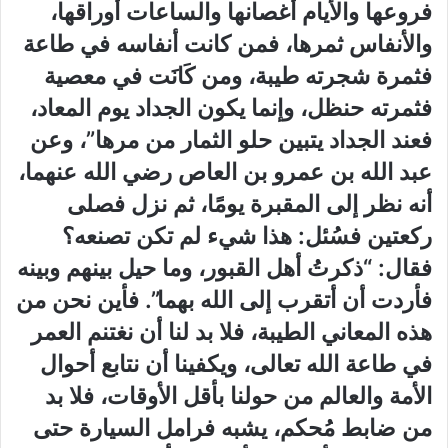
فروعها والأيام أغصانها والساعات أوراقها،
والأنفاس ثمرها، فمن كانت أنفاسه في طاعة
فثمرة شجرته طيبة، ومن كَانَت في معصية
فثمرته حنظل، وإنما يكون الجداد يوم المعاد،
فعند الجداد يتبين حلو الثمار من مرها”، وعن
عبد الله بن عمرو بن العاص رضي الله عنهما،
أنه نظر إلى المقبرة يومًا، ثم نزل فصلى
ركعتين فسُئل: هذا شيء لم تكن تصنعه؟
فقال: “ذكرتُ أهل القبور، وما حيل بينهم وبينه
فأردت أن أتقرب إلى الله بهما”. فأين نحن من
هذه المعاني الطيبة، فلا بد لنا أن نغتنم العمر
في طاعة الله تعالى، ويكفينا أن نتابع أحوال
الأمة والعالم من حولنا بأقل الأوقات، فلا بد
من ضابط مُحكم، يشبه فرامل السيارة حتى