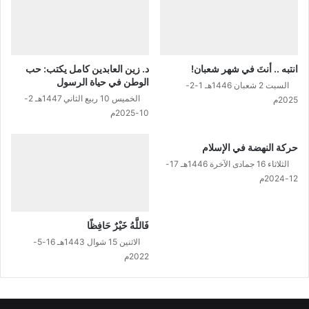
ا
ا
ل
د
و
انتبه .. أنتَ في شهر شعبان!
د. زين العابدين كامل يكتب: حب
ل
الوطن في حياة الرسول
السبت 2 شعبان 1446هـ 1-2-
ة
الخميس 10 ربيع الثاني 1447هـ 2-
2025م
ا
10-2025م
ل
إ
حركة النهضة في الإسلام
س
ل
الثلاثاء 16 جمادى الآخرة 1446هـ 17-
ا
12-2024م
م
ي
ة
فَاللَّهُ خَيْرٌ حَافِظًا
ف
الاثنين 15 شوال 1443هـ 16-5-
ي
2022م
ا
ل
م
د