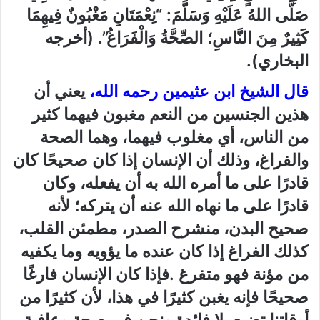
صَلَّى اللهُ عَلَيْهِ وَسَلَّمَ: “نِعْمَتَانِ مَغْبُونٌ فِيهِمَا
كَثِيرٌ مِنَ النَّاسِ؛ الصِّحَّةُ وَالْفَرَاغُ”. (أخرجه
البخاري).
قال الشيخ ابن عثيمين رحمه الله،
يعني أن
هذين الجنسين من النعم مغبون فيهما كثير
من الناس، أي مغلوب فيهما، وهما الصحة
والفراغ، وذلك أن الإنسان إذا كان صحيحًا كان
قادرًا على ما أمره الله به أن يفعله، وكان
قادرًا على ما نهاه الله عنه أن يتركه؛ لأنه
صحيح البدن، منشرح الصدر، مطمئن القلب،
كذلك الفراغ إذا كان عنده ما يؤويه وما يكفيه
من مؤنة فهو متفرغ .فإذا كان الإنسان فارغًا
صحيحًا فإنه يغبن كثيرًا في هذا، لأن كثيرًا من