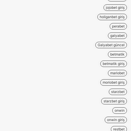
jojobet giriş
holiganbet giriş
perabet
galyabet
Galyabet güncel
betmatik
betmatik giriş
mariobet
moriobet giriş
starzbet
starzbet giriş
onwin
onwin giriş
restbet