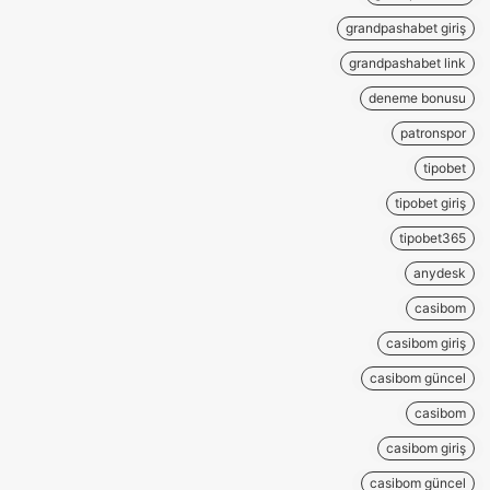
grandpashabet giriş
grandpashabet link
deneme bonusu
patronspor
tipobet
tipobet giriş
tipobet365
anydesk
casibom
casibom giriş
casibom güncel
casibom
casibom giriş
casibom güncel