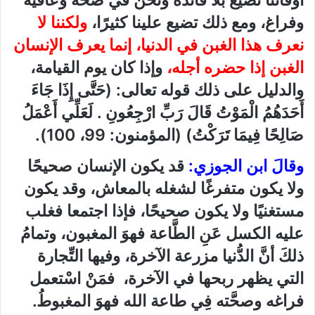
أوقاتنا تضيع بلا فائدة ونحن في صحة وعافية
وفراغ، ومع ذلك تضيع علينا كثيرًا،
ولكننا لا
نعرف هذا الغبن في الدنيا، إنما يعرف الإنسان
الغبن إذا حضره أجله،
وإذا كان يوم القيامة،
والدليل على ذلك قوله تعالى: (حَتَّى إِذَا جَاءَ
أَحَدَهُمُ الْمَوْتُ قَالَ رَبِّ ارْجِعُونِ . لَعَلِّي أَعْمَلُ
صَالِحًا فِيمَا تَرَكْتُ) (المؤمنون: 99، 100).
وقالَ ابن الجوزي:
قد يكون الإنسان صحيحًا
ولا يكون متفرغًا لشغله بالمعاش، وقد يكون
مستغنيًا ولا يكون صحيحًا، فإذا اجتمعا فغلب
عليه الكسل عَنِ الطَّاعة فهوَ المغبون، وتمامُ
ذلكَ أنَّ الدُّنيا مزرعة الآخرة، وفيها التِّجارة
التي يظهر ربحها في الآخرة، فمَنْ اسْتعمل
فراغه وصحَّته فِي طاعة الله فهوَ المغبوطُ.