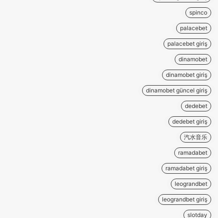
spinco
palacebet
palacebet giriş
dinamobet
dinamobet giriş
dinamobet güncel giriş
dedebet
dedebet giriş
汽水音乐
ramadabet
ramadabet giriş
leograndbet
leograndbet giriş
slotday