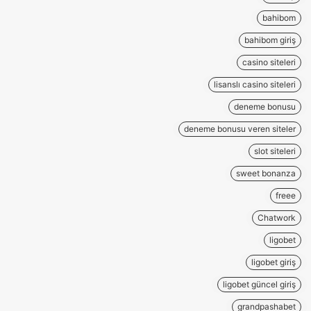
bahibom
bahibom giriş
casino siteleri
lisanslı casino siteleri
deneme bonusu
deneme bonusu veren siteler
slot siteleri
sweet bonanza
freee
Chatwork
ligobet
ligobet giriş
ligobet güncel giriş
grandpashabet