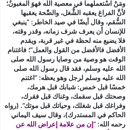
ومَنْ اسْتعملهما في معصية الله فهوَ المغبونُ؛
لأنَّ الفراغ يعقبه الشُّغل، والصِّحة يعقبها
السُّقم، وقال أيضًا في صيد الخاطر: “ينبغي
للإنسان أن يعرف شرف زمانه، وقدر وقته،
فلا يضيع منه لحظة في غير قربة، ويقدم
الأفضل فالأفضل من القول والعمل”؛ فاغتنام
الوقت هو وصية من وصايا رسول الله صلى
الله عليه وسلم، فقد قال رسول الله صلى
الله عليه وسلم لرجل وهو يعظه: “اغتنم
خمسًا قبل خمس: شبابك قبل هرمك،
وصحتك قبل سقمك، وغناك قبل فقرك،
وفراغك قبل شغلك، وحياتك قبل موتك”. (رواه
الحاكم في المستدرك)، وقال سيف اليماني
رحمه الله:
“إن من علامة إعراض الله عن