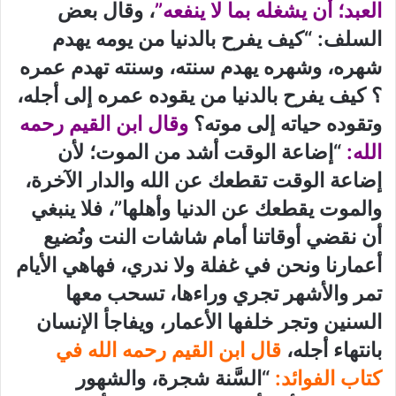
العبد؛ أن يشغله بما لا ينفعه”
، وقال بعض
السلف: “كيف يفرح بالدنيا من يومه يهدم
شهره، وشهره يهدم سنته، وسنته تهدم عمره
؟ كيف يفرح بالدنيا من يقوده عمره إلى أجله،
وتقوده حياته إلى موته؟
وقال ابن القيم رحمه
الله:
“إضاعة الوقت أشد من الموت؛ لأن
إضاعة الوقت تقطعك عن الله والدار الآخرة،
والموت يقطعك عن الدنيا وأهلها”، فلا ينبغي
أن نقضي أوقاتنا أمام شاشات النت ونُضيع
أعمارنا ونحن في غفلة ولا ندري، فهاهي الأيام
تمر والأشهر تجري وراءها، تسحب معها
السنين وتجر خلفها الأعمار، ويفاجأ الإنسان
بانتهاء أجله،
قال ابن القيم رحمه الله في
كتاب الفوائد:
“السَّنة شجرة، والشهور