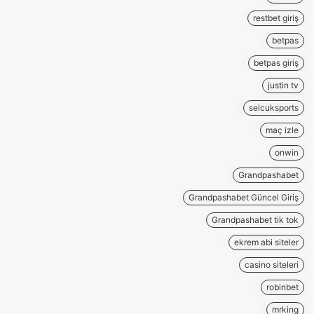
restbet giriş
betpas
betpas giriş
justin tv
selcuksports
maç izle
onwin
Grandpashabet
Grandpashabet Güncel Giriş
Grandpashabet tik tok
ekrem abi siteler
casino siteleri
robinbet
mrking