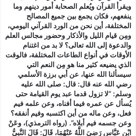
ويقرأ القرآن ويُعلم الصحابة أمور دينهم وما
ينفعهم، فكان يجمع بين جميع المصالح
المختلفة، أين نحن من الورد القرآني اليومي،
ومِن قيام الليل والأذكار وحضور مجالس العلم
والدعوة إلى الله تعالى؟ لا بد من اغتنام
الأوقات في أنواع الطاعات المختلفة، فالوقت
الذي يضيعه كثير منا هو مِن النعم التي
سيسألنا الله عنها، عن أبي برزة الأسلمي
رضي الله عنه قال: قال: صلى الله عليه
وسلم: “لا تزول قدما عبد يوم القيامة حتى
يُسأل عن عمره فيما أفناه، وعن علمه فيم
فعل، وعن ماله من أين اكتسبه وفيم أنفقه؟
وعن جسمه فيم أبلاه”. (رواه الترمذي)، وعَنْ
ابْنِ عَبَّاسٍ رَضِيَ اللَّهُ عَنْهُمَا، قَالَ: قَالَ النَّبِيُّ