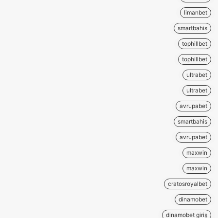
limanbet
smartbahis
tophillbet
tophillbet
ultrabet
ultrabet
avrupabet
smartbahis
avrupabet
maxwin
maxwin
cratosroyalbet
dinamobet
dinamobet giriş