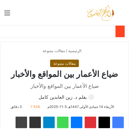
بحث عن
الق
الوضع ا
الرئيسية
/
مقالات متنوعة
مقالات متنوعة
ضياع الأعمار بين المواقع والأخبار
ضياع الأعمار بين المواقع والأخبار
بقلم د. زين العابدين كامل
الأربعاء 14 جمادى الأولى 1447هـ 5-11-2025م
1٬538
3 دقائق
فيسبوك
‫X
بينتيريست
ماسنجر
واتساب
تيلقرام
مشاركة عبر البريد
طباعة