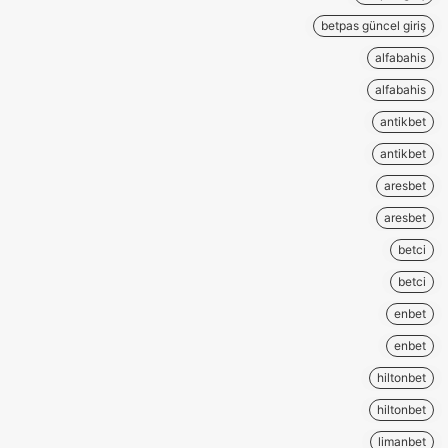
betpas güncel giriş
alfabahis
alfabahis
antikbet
antikbet
aresbet
aresbet
betci
betci
enbet
enbet
hiltonbet
hiltonbet
limanbet