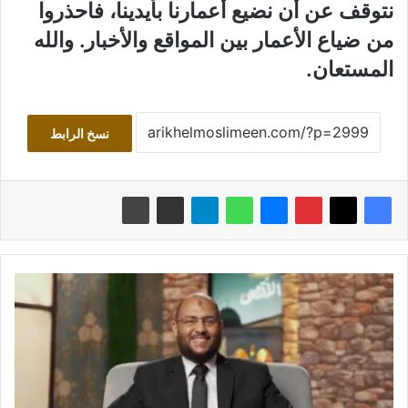
نتوقف عن أن نضيع أعمارنا بأيدينا، فاحذروا
من ضياع الأعمار بين المواقع والأخبار. والله
المستعان.
نسخ الرابط
ت
ا
ر
ي
خ
م
د