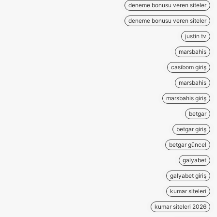
deneme bonusu veren siteler
deneme bonusu veren siteler
justin tv
marsbahis
casibom giriş
marsbahis
marsbahis giriş
betgar
betgar giriş
betgar güncel
galyabet
galyabet giriş
kumar siteleri
kumar siteleri 2026