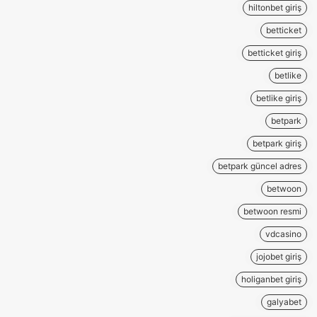
hiltonbet giriş
betticket
betticket giriş
betlike
betlike giriş
betpark
betpark giriş
betpark güncel adres
betwoon
betwoon resmi
vdcasino
jojobet giriş
holiganbet giriş
galyabet