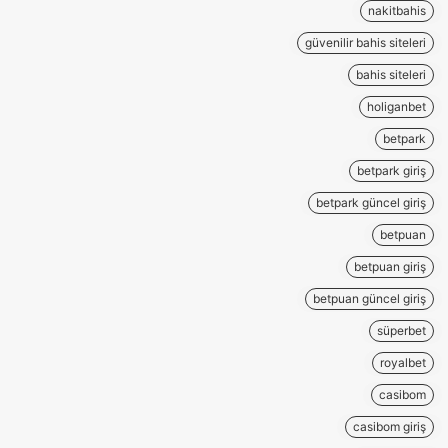
nakitbahis
güvenilir bahis siteleri
bahis siteleri
holiganbet
betpark
betpark giriş
betpark güncel giriş
betpuan
betpuan giriş
betpuan güncel giriş
süperbet
royalbet
casibom
casibom giriş