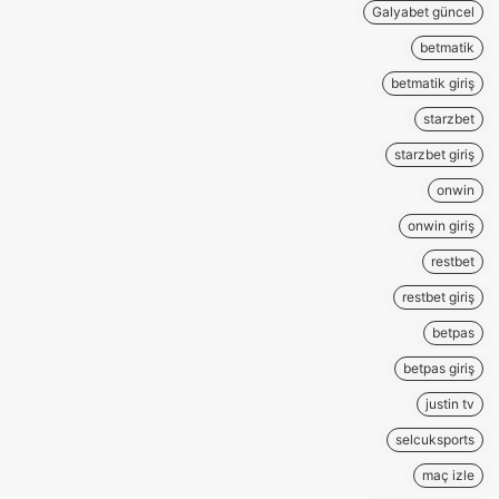
Galyabet güncel
betmatik
betmatik giriş
starzbet
starzbet giriş
onwin
onwin giriş
restbet
restbet giriş
betpas
betpas giriş
justin tv
selcuksports
maç izle