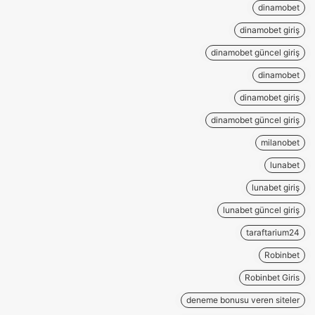
dinamobet
dinamobet giriş
dinamobet güncel giriş
dinamobet
dinamobet giriş
dinamobet güncel giriş
milanobet
lunabet
lunabet giriş
lunabet güncel giriş
taraftarium24
Robinbet
Robinbet Giris
deneme bonusu veren siteler