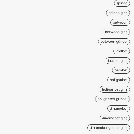
spinco
spinco giriş
betwoon
betwoon giriş
betwoon güncel
kralbet
kralbet giriş
perabet
holiganbet
holiganbet giriş
holiganbet güncel
dinamobet
dinamobet giriş
dinamobet güncel giriş