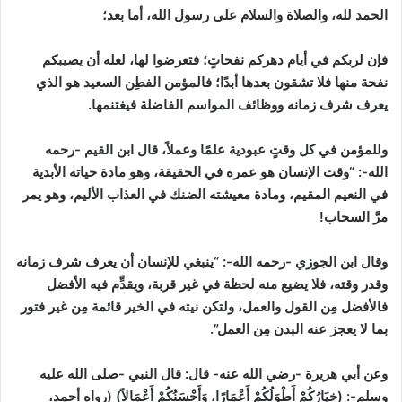
الحمد لله، والصلاة والسلام على رسول الله، أما بعد؛
فإن لربكم في أيام دهركم نفحاتٍ؛ فتعرضوا لها، لعله أن يصيبكم
نفحة منها فلا تشقون بعدها أبدًا؛ فالمؤمن الفطِن السعيد هو الذي
يعرف شرف زمانه ووظائف المواسم الفاضلة فيغتنمها.
وللمؤمن في كل وقتٍ عبودية علمًا وعملاً، قال ابن القيم -رحمه
الله-:
“وقت الإنسان هو عمره في الحقيقة، وهو مادة حياته الأبدية
في النعيم المقيم، ومادة معيشته الضنك في العذاب الأليم، وهو يمر
مرَّ السحاب!
وقال ابن الجوزي -رحمه الله-:
“ينبغي للإنسان أن يعرف شرف زمانه
وقدر وقته، فلا يضيع منه لحظة في غير قربة، ويقدِّم فيه الأفضل
فالأفضل مِن القول والعمل، ولتكن نيته في الخير قائمة مِن غير فتور
بما لا يعجز عنه البدن مِن العمل”.
وعن أبي هريرة -رضي الله عنه- قال: قال النبي -صلى الله عليه
وسلم-: (خِيَارُكُمْ أَطْوَلُكُمْ أَعْمَارًا، وَأَحْسَنُكُمْ أَعْمَالاً)
(رواه أحمد،