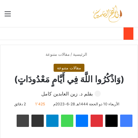
بحث عن
الق
الوضع ا
الرئيسية
/
مقالات متنوعة
مقالات متنوعة
(وَاذْكُرُوا اللَّهَ فِي أَيَّامٍ مَعْدُودَاتٍ)
بقلم د. زين العابدين كامل
الأربعاء 10 ذو الحجة 1444هـ 28-6-2023م
1٬425
2 دقائق
فيسبوك
‫X
بينتيريست
ماسنجر
واتساب
تيلقرام
مشاركة عبر البريد
طباعة