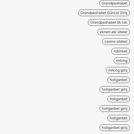
Grandpashabet
Grandpashabet Güncel Giriş
Grandpashabet tik tok
ekrem abi siteler
casino siteleri
robinbet
mrking
mrking giriş
holiganbet
holiganbet giriş
holiganbet
holiganbet giriş
holiganbet
holiganbet giriş