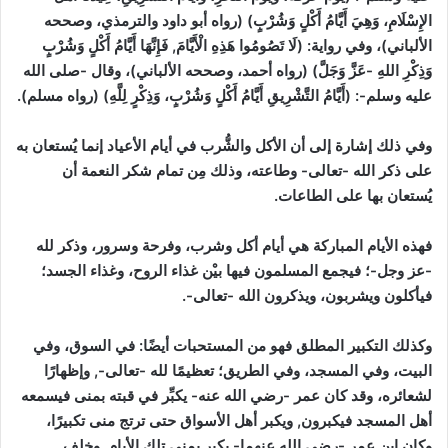
الإِسْلَامِ، وَهِيَ أَيَّامُ أَكْلٍ وَشُرْبٍ)
(رواه أبو داود والترمذي، وصححه
الألباني)
، وفي رواية: (لَا تَصُومُوا هَذِهِ الْأَيَّامَ, فَإِنَّهَا أَيَّامُ أَكْلٍ وَشُرْبٍ
وَذِكْرِ اللهِ -عَزَّ وَجَلَّ)
(رواه أحمد، وصححه الألباني)
، وقال -صلى الله
عليه وسلم-: (أَيَّامُ التَّشْرِيقِ أَيَّامُ أَكْلٍ وَشُرْبٍ، وَذِكْرٍ لِلَّهِ)
(رواه مسلم)
.
وفي ذلك إشارة إلى أن الأكل والشُّرب في أيام الأعياد إنما يُستعان به
على ذكر الله -تعالى- وطاعته، وذلك مِن تمام شكر النعمة أن
يُستعان بها على الطاعات.
فهذه الأيام المباركة هي أيام أكل وشرب، وفرحة وسرور، وذكر لله
-عز وجل-؛ فيجمع المسلمون فيها بيْن غذاء الروح، وغذاء الجسد؛
فيأكلون ويشربون، ويذكرون الله -تعالى-.
وكذلك التكبير المطلق فهو من المستحبات أيضًا:
في السوق، وفي
البيت، وفي المسجد، وفي الطريق؛ تعظيمًا لله -تعالى-, وإظهارًا
لشعائره، وقد كان عمر -رضي الله عنه- يكبِّر في قبته بمنى فيسمعه
أهل المسجد فيكبرون, ويكبر أهل الأسواق حتى ترتج منى تكبيرًا،
وكان ابن عمر -رضي الله عنهما- يكبر بمنى تلك الأيام, وخلف