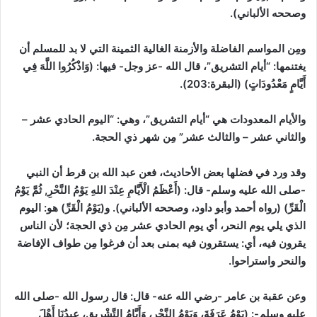
وصححه الألباني)
.
ومِن المواسم الفاضلة والأزمنة الغالية الثمينة التي لا بد للمسلم أن
يغتنمها: “أيام التشريق”،
قال الله -عز وجل- فيها: (وَاذْكُرُوا اللَّهَ فِي
أَيَّامٍ مَعْدُودَاتٍ)
(البقرة:203)
.
والأيام المعدودات هي “أيام التشريق”، وهي:
“اليوم الحادي عشر –
والثاني عشر – والثالث عشر” مِن شهر ذي الحجة.
وقد ورد في فضلها بعض الأحاديث، فعن عبد الله بن قرط أن النبي
-صلى الله عليه وسلم- قال: (أَعْظَمُ الْأَيَّامِ عِنْدَ اللهِ يَوْمُ النَّحْرِ, ثُمَّ يَوْمُ
الْقَرِّ)
(رواه أحمد وأبو داود، وصححه الألباني)
. و(يَوْمُ الْقَرِّ) هو: اليوم
الذي يلي يوم النحر، أي يوم الحادي عشر مِن ذي الحجة؛ لأن الناس
يقرون فيه، أي: يستقرون فيه بمنى بعد أن فرغوا مِن طواف الإفاضة
والنحر واستراحوا.
وعن عقبة بن عامر -رضي الله عنه- قال: قال رسول الله -صلى الله
عليه وسلم-:
(يَوْمُ عَرَفَةَ، وَيَوْمُ النَّحْرِ، وَأَيَّامُ التَّشْرِيقِ، عِيدُنَا أَهْلَ