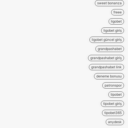
sweet bonanza
freee
ligobet
ligobet giriş
ligobet güncel giriş
grandpashabet
grandpashabet giriş
grandpashabet link
deneme bonusu
patronspor
tipobet
tipobet giriş
tipobet365
anydesk