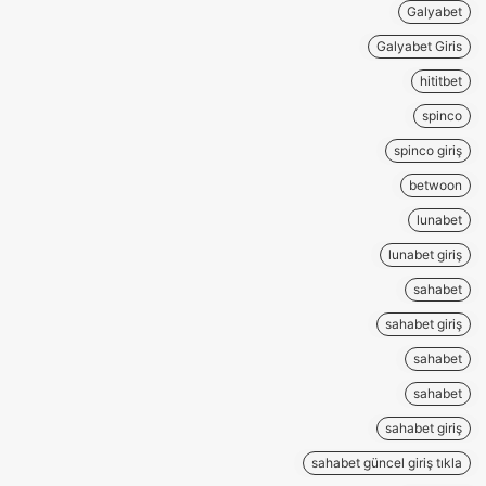
Galyabet
Galyabet Giris
hititbet
spinco
spinco giriş
betwoon
lunabet
lunabet giriş
sahabet
sahabet giriş
sahabet
sahabet
sahabet giriş
sahabet güncel giriş tıkla