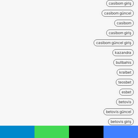
casibom giriş
casibom güncel
casibom
casibom giriş
casibom güncel giriş
kazandra
bullbahis
kralbet
teosbet
esbet
betovis
betovis güncel
betovis giriş
betpark
يسبوك
‫X
واتساب
تيلقرام