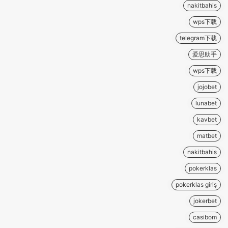
nakitbahis
wps下载
telegram下载
爱思助手
wps下载
jojobet
lunabet
kavbet
matbet
nakitbahis
pokerklas
pokerklas giriş
jokerbet
casibom