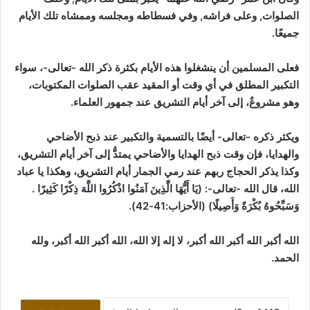
الصلوات, وعلى فراشه, وفي فسطاطه ومجلسه وممشاه تلك الأيام
جميعًا.
فعلى المسلمين أن ينشغلوا هذه الأيام بكثرة ذكر الله -تعالى-، سواء
التكبير المطلق في أي وقت أو المقيد عقب الصلوات المكتوبات،
وهو مشروعٌ، إلى آخر أيام التشريق عند جمهور العلماء.
ويكثر ذكره -تعالى- أيضًا بالتسمية والتكبير عند ذبح الأضاحي
والهدايا، فإن وقت ذبح الهدايا والأضاحي يمتدُّ إلى آخر أيام التشريق،
وكذا يذكر الحجاج ربهم عند رمي الجمار أيام التشريق، وهكذا يا عباد
الله، قال الله -تعالى-: (يَا أَيُّهَا الَّذِينَ آمَنُوا اذْكُرُوا اللَّهَ ذِكْرًا كَثِيرًا .
وَسَبِّحُوهُ بُكْرَةً وَأَصِيلًا)
(الأحزاب:41-42)
.
الله أكبر الله أكبر الله أكبر، لا إله إلا الله، الله أكبر الله أكبر، ولله
الحمد.