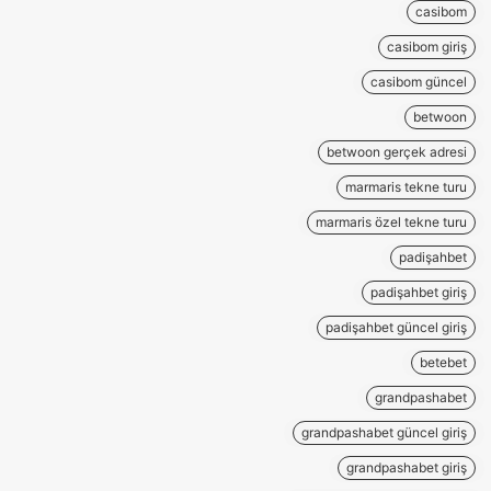
casibom
casibom giriş
casibom güncel
betwoon
betwoon gerçek adresi
marmaris tekne turu
marmaris özel tekne turu
padişahbet
padişahbet giriş
padişahbet güncel giriş
betebet
grandpashabet
grandpashabet güncel giriş
grandpashabet giriş