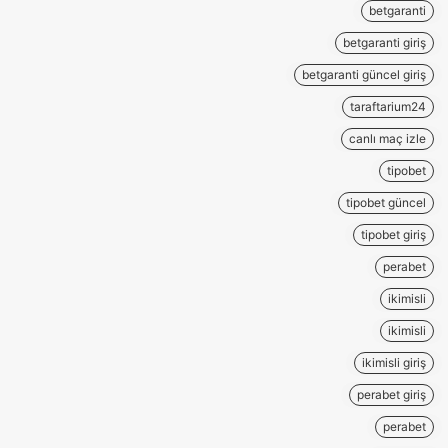
betgaranti
betgaranti giriş
betgaranti güncel giriş
taraftarium24
canlı maç izle
tipobet
tipobet güncel
tipobet giriş
perabet
ikimisli
ikimisli
ikimisli giriş
perabet giriş
perabet