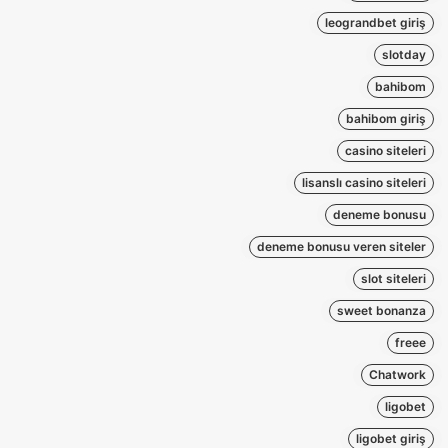
leograndbet giriş
slotday
bahibom
bahibom giriş
casino siteleri
lisanslı casino siteleri
deneme bonusu
deneme bonusu veren siteler
slot siteleri
sweet bonanza
freee
Chatwork
ligobet
ligobet giriş