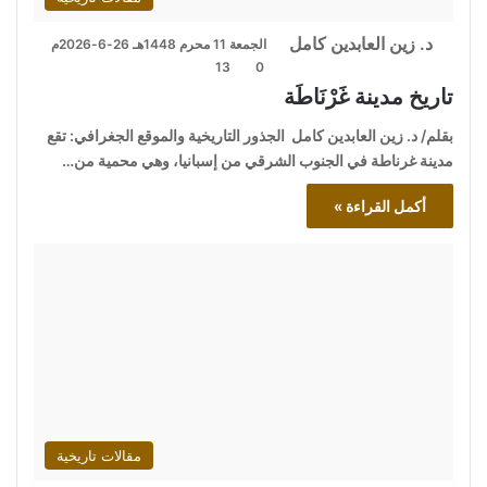
د. زين العابدين كامل
الجمعة 11 محرم 1448هـ 26-6-2026م
13
0
تاريخ مدينة غَرْنَاطَة
بقلم/ د. زين العابدين كامل الجذور التاريخية والموقع الجغرافي: تقع
مدينة غرناطة في الجنوب الشرقي من إسبانيا، وهي محمية من…
أكمل القراءة »
مقالات تاريخية