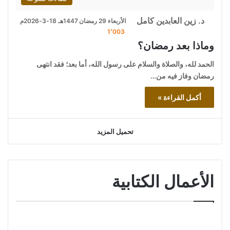
د. زين العابدين كامل
الأربعاء 29 رمضان 1447هـ 18-3-2026م
1٬003
وماذا بعد رمضان؟
الحمد لله، والصلاة والسلام على رسول الله، أما بعد؛ فقد انتهى
رمضان وفاز فيه من…
أكمل القراءة »
تحميل المزيد
الأعمال الكتابية