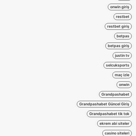
onwin giriş
restbet
restbet giriş
betpas
betpas giriş
justin tv
selcuksports
maç izle
onwin
Grandpashabet
Grandpashabet Güncel Giriş
Grandpashabet tik tok
ekrem abi siteler
casino siteleri