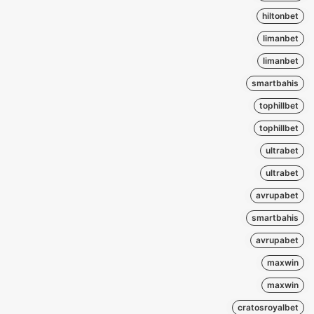
hiltonbet
limanbet
limanbet
smartbahis
tophillbet
tophillbet
ultrabet
ultrabet
avrupabet
smartbahis
avrupabet
maxwin
maxwin
cratosroyalbet