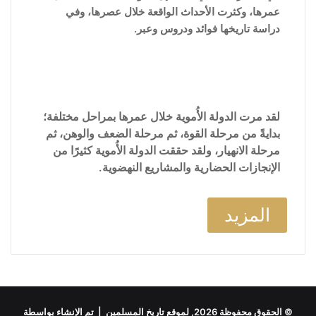
عمرها، وكثرت الأحداث الواقعة خلال عصرها، وفي
دراسة تاريخها فوائد ودروس وعبر.
لقد مرت الدولة الأُموية خلال عمرها بمراحل مختلفة؛
بدايةً من مرحلة القوة، ثم مرحلة الضعف والوهن، ثم
مرحلة الانهيار، ولقد حققت الدولة الأُموية كثيرًا من
الإنجازات الحضارية والمشاريع النهضوية.
المزيد
© الحقوق محفوظة 2026, لموقع تاريخ المسلمين | تم الإنشاء بواسطة