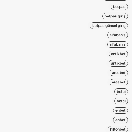
betpas
betpas giriş
betpas güncel giriş
alfabahis
alfabahis
antikbet
antikbet
aresbet
aresbet
betci
betci
enbet
enbet
hiltonbet