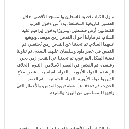
تناول الكتاب قضية فلسطين والمسجد الأقصى، خلال
العصور التاريخية المختلفة، بدءاً من دخول العرب
الكنعانيين أرض فلسطين، ومرورًا بدخول إبراهيم عليه
السلام، ثم تناولنا أحوال القدس زمن موسى ويوشع
عليهما السلام، ثم تحدثنا عن القدس زمن بُختنصر، ثم
القدس في عصر داود وسليمان عليهما السلام، ثم تناولنا
قضية الهيكل المزعوم، تم تحدثنا عن القدس زمن يحي
وعيسى، ثم القدس في العصر الإسلامي- النبوة- الخلافة
الراشدة- الدولة الأموية – الدولة العباسية – عصر صلاح
الدين والدولة الأيوبية- الدولة العثمانية – ثم العصر
الحديث. ثم تحدثنا عن خطة تهويد القدس، والأخطار التي
واجهها المسلمون من اليهود والشيعة.
تناول الكتاب أهم الأحداث والفتن ا
لسياسية التى وقعت