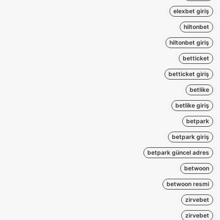
elexbet giriş
hiltonbet
hiltonbet giriş
betticket
betticket giriş
betlike
betlike giriş
betpark
betpark giriş
betpark güncel adres
betwoon
betwoon resmi
zirvebet
zirvebet