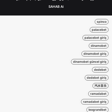
SAHAB Ai
spinco
palacebet
palacebet giriş
dinamobet
dinamobet giriş
dinamobet güncel giriş
dedebet
dedebet giriş
汽水音乐
ramadabet
ramadabet giriş
leograndbet