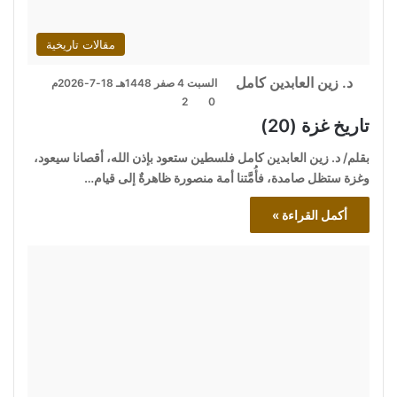
مقالات تاريخية
د. زين العابدين كامل
السبت 4 صفر 1448هـ 18-7-2026م
2
0
تاريخ غزة (20)
بقلم/ د. زين العابدين كامل فلسطين ستعود بإذن الله، أقصانا سيعود،
وغزة ستظل صامدة، فأُمَّتنا أمة منصورة ظاهرةٌ إلى قيام…
أكمل القراءة »