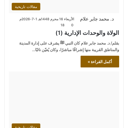
مقالات تاريخية
د. محمد جابر علام
الأربعاء 16 محرم 1448هـ 1-7-2026م
18
0
الولاة والوحدات الإدارية (1)
بقلم/ د. محمد جابر علام كان النبي ﷺ يشرف على إدارة المدينة
والمناطق القريبة منها إشرافًا مباشرًا، وكان يُعيّن نائبًا…
أكمل القراءة »
مقالات تاريخية