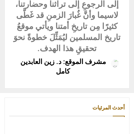
إلى الرجوعِ إلى تراثنا وحضارتنا،
لاسيما وأنَّ غُبارَ الزمنِ قد غَطَّى
كثيرًا مِن تاريخِ أمتنا ويأتي موقعُ
تاريخ المسلمين ليُمَثِّلَ خطوةً نحوَ
تحقيقِِ هذا الهدف.
مشرف الموقع: د. زين العابدين
كامل
أحدث المرئيات