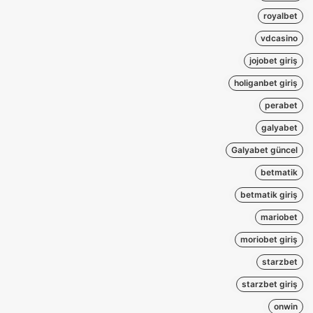
royalbet
vdcasino
jojobet giriş
holiganbet giriş
perabet
galyabet
Galyabet güncel
betmatik
betmatik giriş
mariobet
moriobet giriş
starzbet
starzbet giriş
onwin