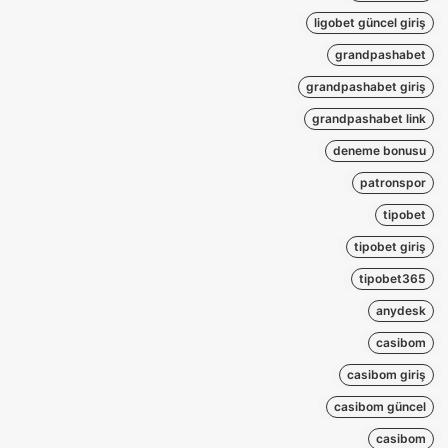
ligobet güncel giriş
grandpashabet
grandpashabet giriş
grandpashabet link
deneme bonusu
patronspor
tipobet
tipobet giriş
tipobet365
anydesk
casibom
casibom giriş
casibom güncel
casibom