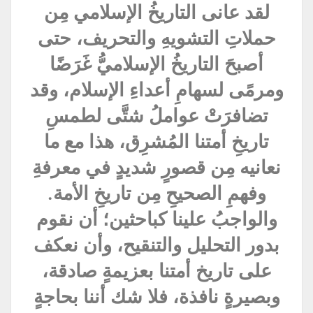
لقد عانى التاريخُ الإسلامي مِن
حملاتِ التشويهِ والتحريف، حتى
أصبحَ التاريخُ الإسلاميُّ غَرَضًا
ومرمًى لسهامِ أعداءِ الإسلام، وقد
تضافرَتْ عواملُ شتَّى لطمسِ
تاريخِ أمتنا المُشرِق، هذا مع ما
نعانيه مِن قصورٍ شديدٍ في معرفةِ
وفهمِ الصحيحِ مِن تاريخِ الأمة.
والواجبُ علينا كباحثين؛ أن نقوم
بدور التحليل والتنقيح، وأن نعكف
على تاريخ أمتنا بعزيمةٍ صادقة،
وبصيرةٍ نافذة، فلا شك أننا بحاجةٍ