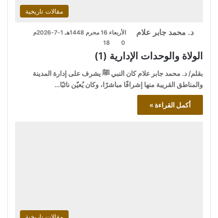
مقالات تاريخية
د. محمد جابر علام
الأربعاء 16 محرم 1448هـ 1-7-2026م
18
0
الولاة والوحدات الإدارية (1)
بقلم/ د. محمد جابر علام كان النبي ﷺ يشرف على إدارة المدينة
والمناطق القريبة منها إشرافًا مباشرًا، وكان يُعيّن نائبًا…
أكمل القراءة »
مقالات تاريخية