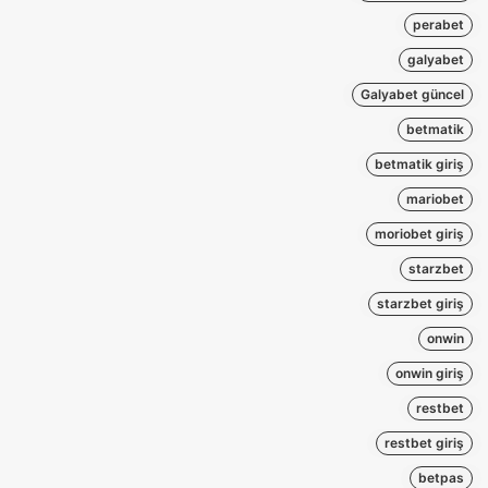
perabet
galyabet
Galyabet güncel
betmatik
betmatik giriş
mariobet
moriobet giriş
starzbet
starzbet giriş
onwin
onwin giriş
restbet
restbet giriş
betpas