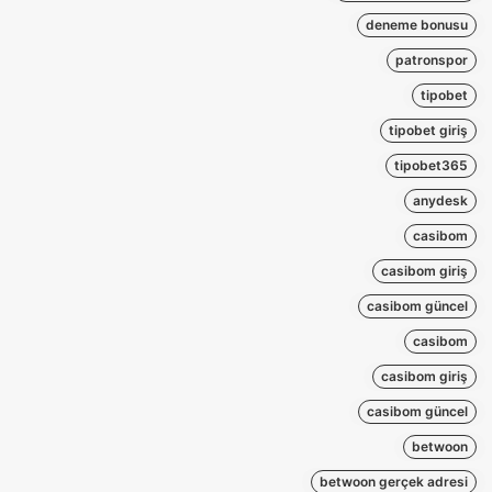
deneme bonusu
patronspor
tipobet
tipobet giriş
tipobet365
anydesk
casibom
casibom giriş
casibom güncel
casibom
casibom giriş
casibom güncel
betwoon
betwoon gerçek adresi