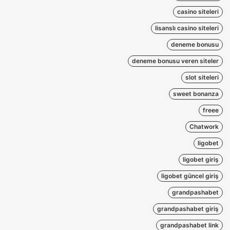
casino siteleri
lisanslı casino siteleri
deneme bonusu
deneme bonusu veren siteler
slot siteleri
sweet bonanza
freee
Chatwork
ligobet
ligobet giriş
ligobet güncel giriş
grandpashabet
grandpashabet giriş
grandpashabet link