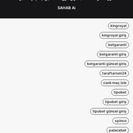
SAHAB Ai
kingroyal
kingroyal giriş
betgaranti
betgaranti giriş
betgaranti güncel giriş
taraftarium24
canlı maç izle
tipobet
tipobet giriş
tipobet güncel giriş
spinco
palacebet