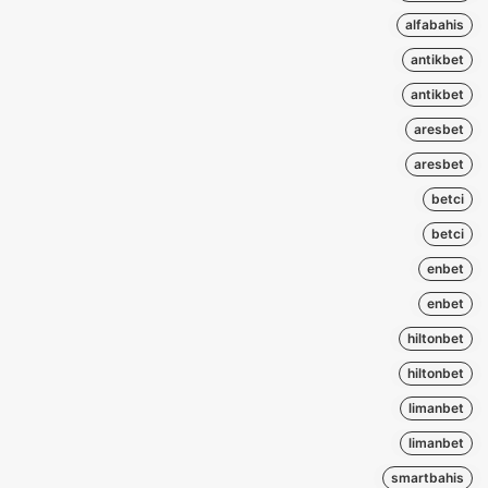
alfabahis
antikbet
antikbet
aresbet
aresbet
betci
betci
enbet
enbet
hiltonbet
hiltonbet
limanbet
limanbet
smartbahis