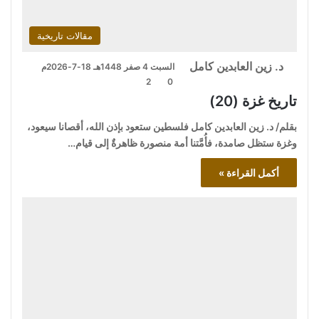
مقالات تاريخية
د. زين العابدين كامل
السبت 4 صفر 1448هـ 18-7-2026م
2
0
تاريخ غزة (20)
بقلم/ د. زين العابدين كامل فلسطين ستعود بإذن الله، أقصانا سيعود،
وغزة ستظل صامدة، فأُمَّتنا أمة منصورة ظاهرةٌ إلى قيام…
أكمل القراءة »