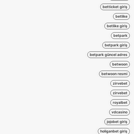
betticket giriş
betlike
betlike giriş
betpark
betpark giriş
betpark güncel adres
betwoon
betwoon resmi
zirvebet
zirvebet
royalbet
vdcasino
jojobet giriş
holiganbet giriş