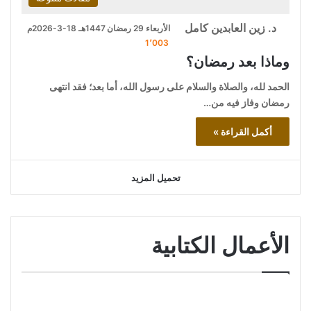
د. زين العابدين كامل
الأربعاء 29 رمضان 1447هـ 18-3-2026م
1٬003
وماذا بعد رمضان؟
الحمد لله، والصلاة والسلام على رسول الله، أما بعد؛ فقد انتهى
رمضان وفاز فيه من…
أكمل القراءة »
تحميل المزيد
الأعمال الكتابية