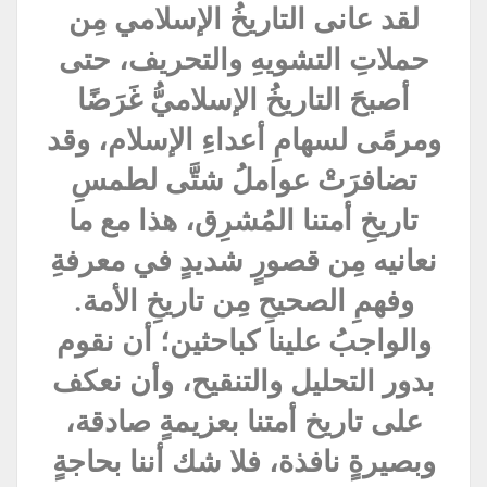
لقد عانى التاريخُ الإسلامي مِن
حملاتِ التشويهِ والتحريف، حتى
أصبحَ التاريخُ الإسلاميُّ غَرَضًا
ومرمًى لسهامِ أعداءِ الإسلام، وقد
تضافرَتْ عواملُ شتَّى لطمسِ
تاريخِ أمتنا المُشرِق، هذا مع ما
نعانيه مِن قصورٍ شديدٍ في معرفةِ
وفهمِ الصحيحِ مِن تاريخِ الأمة.
والواجبُ علينا كباحثين؛ أن نقوم
بدور التحليل والتنقيح، وأن نعكف
على تاريخ أمتنا بعزيمةٍ صادقة،
وبصيرةٍ نافذة، فلا شك أننا بحاجةٍ