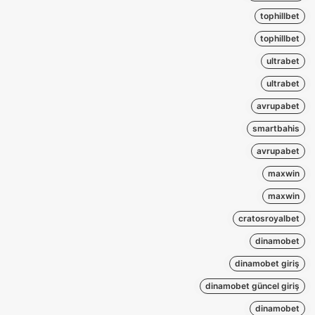
tophillbet
tophillbet
ultrabet
ultrabet
avrupabet
smartbahis
avrupabet
maxwin
maxwin
cratosroyalbet
dinamobet
dinamobet giriş
dinamobet güncel giriş
dinamobet