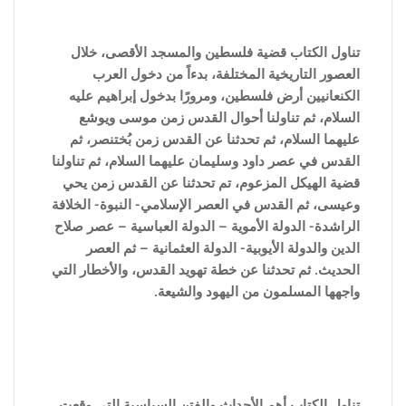
تناول الكتاب قضية فلسطين والمسجد الأقصى، خلال
العصور التاريخية المختلفة، بدءاً من دخول العرب
الكنعانيين أرض فلسطين، ومرورًا بدخول إبراهيم عليه
السلام، ثم تناولنا أحوال القدس زمن موسى ويوشع
عليهما السلام، ثم تحدثنا عن القدس زمن بُختنصر، ثم
القدس في عصر داود وسليمان عليهما السلام، ثم تناولنا
قضية الهيكل المزعوم، تم تحدثنا عن القدس زمن يحي
وعيسى، ثم القدس في العصر الإسلامي- النبوة- الخلافة
الراشدة- الدولة الأموية – الدولة العباسية – عصر صلاح
الدين والدولة الأيوبية- الدولة العثمانية – ثم العصر
الحديث. ثم تحدثنا عن خطة تهويد القدس، والأخطار التي
واجهها المسلمون من اليهود والشيعة.
تناول الكتاب أهم الأحداث والفتن ا
لسياسية التى وقعت