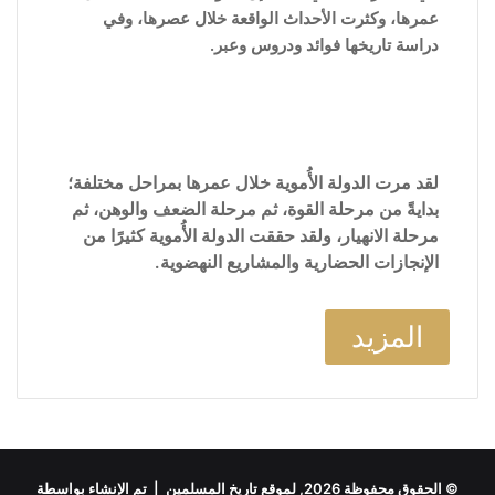
عمرها، وكثرت الأحداث الواقعة خلال عصرها، وفي
دراسة تاريخها فوائد ودروس وعبر.
لقد مرت الدولة الأُموية خلال عمرها بمراحل مختلفة؛
بدايةً من مرحلة القوة، ثم مرحلة الضعف والوهن، ثم
مرحلة الانهيار، ولقد حققت الدولة الأُموية كثيرًا من
الإنجازات الحضارية والمشاريع النهضوية.
المزيد
© الحقوق محفوظة 2026, لموقع تاريخ المسلمين | تم الإنشاء بواسطة