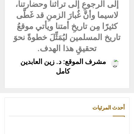
إلى الرجوعِ إلى تراثنا وحضارتنا،
لاسيما وأنَّ غُبارَ الزمنِ قد غَطَّى
كثيرًا مِن تاريخِ أمتنا ويأتي موقعُ
تاريخ المسلمين ليُمَثِّلَ خطوةً نحوَ
تحقيقِِ هذا الهدف.
مشرف الموقع: د. زين العابدين
كامل
أحدث المرئيات