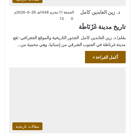
د. زين العابدين كامل
الجمعة 11 محرم 1448هـ 26-6-2026م
13
0
تاريخ مدينة غَرْنَاطَة
بقلم/ د. زين العابدين كامل الجذور التاريخية والموقع الجغرافي: تقع
مدينة غرناطة في الجنوب الشرقي من إسبانيا، وهي محمية من…
أكمل القراءة »
مقالات تاريخية