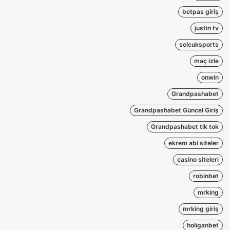
betpas giriş
justin tv
selcuksports
maç izle
onwin
Grandpashabet
Grandpashabet Güncel Giriş
Grandpashabet tik tok
ekrem abi siteler
casino siteleri
robinbet
mrking
mrking giriş
holiganbet