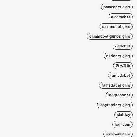
palacebet giriş
dinamobet
dinamobet giriş
dinamobet güncel giriş
dedebet
dedebet giriş
汽水音乐
ramadabet
ramadabet giriş
leograndbet
leograndbet giriş
slotday
bahibom
bahibom giriş