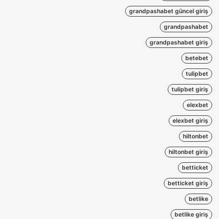
grandpashabet güncel giriş
grandpashabet
grandpashabet giriş
betebet
tulipbet
tulipbet giriş
elexbet
elexbet giriş
hiltonbet
hiltonbet giriş
betticket
betticket giriş
betlike
betlike giriş