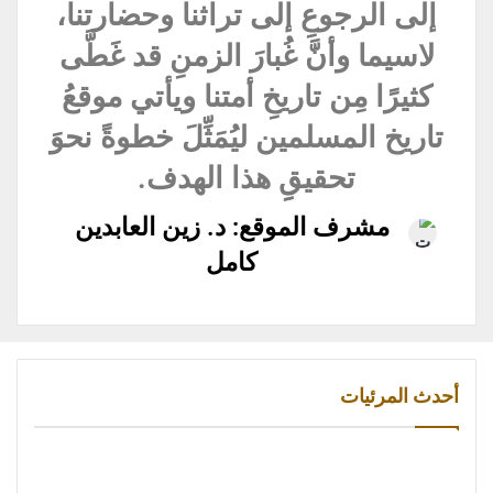
إلى الرجوعِ إلى تراثنا وحضارتنا،
لاسيما وأنَّ غُبارَ الزمنِ قد غَطَّى
كثيرًا مِن تاريخِ أمتنا ويأتي موقعُ
تاريخ المسلمين ليُمَثِّلَ خطوةً نحوَ
تحقيقِِ هذا الهدف.
مشرف الموقع: د. زين العابدين
كامل
أحدث المرئيات