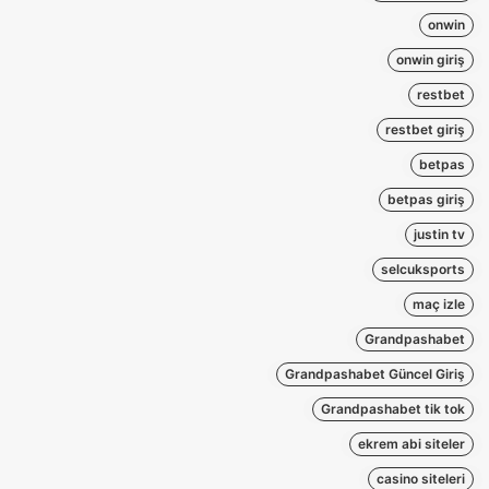
onwin
onwin giriş
restbet
restbet giriş
betpas
betpas giriş
justin tv
selcuksports
maç izle
Grandpashabet
Grandpashabet Güncel Giriş
Grandpashabet tik tok
ekrem abi siteler
casino siteleri