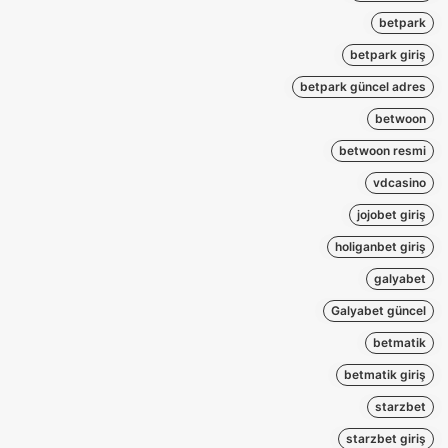
betpark
betpark giriş
betpark güncel adres
betwoon
betwoon resmi
vdcasino
jojobet giriş
holiganbet giriş
galyabet
Galyabet güncel
betmatik
betmatik giriş
starzbet
starzbet giriş