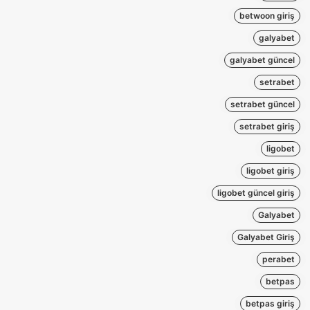
betwoon giriş
galyabet
galyabet güncel
setrabet
setrabet güncel
setrabet giriş
ligobet
ligobet giriş
ligobet güncel giriş
Galyabet
Galyabet Giriş
perabet
betpas
betpas giriş