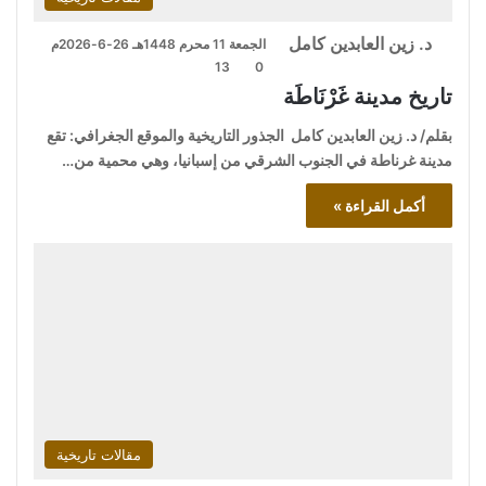
د. زين العابدين كامل
الجمعة 11 محرم 1448هـ 26-6-2026م
13
0
تاريخ مدينة غَرْنَاطَة
بقلم/ د. زين العابدين كامل الجذور التاريخية والموقع الجغرافي: تقع
مدينة غرناطة في الجنوب الشرقي من إسبانيا، وهي محمية من…
أكمل القراءة »
مقالات تاريخية