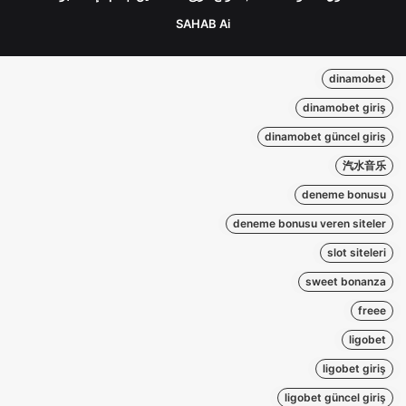
SAHAB Ai
dinamobet
dinamobet giriş
dinamobet güncel giriş
汽水音乐
deneme bonusu
deneme bonusu veren siteler
slot siteleri
sweet bonanza
freee
ligobet
ligobet giriş
ligobet güncel giriş