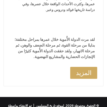
عمرها، وكثرت الأحداث الواقعة خلال عصرها، وفي
دراسة تاريخها فوائد ودروس وعبر.
لقد مرت الدولة الأُموية خلال عمرها بمراحل مختلفة؛
بدايةً من مرحلة القوة، ثم مرحلة الضعف والوهن، ثم
مرحلة الانهيار، ولقد حققت الدولة الأُموية كثيرًا من
الإنجازات الحضارية والمشاريع النهضوية.
المزيد
© الحقوق محفوظة 2026, لموقع تاريخ المسلمين | تم الإنشاء بواسطة