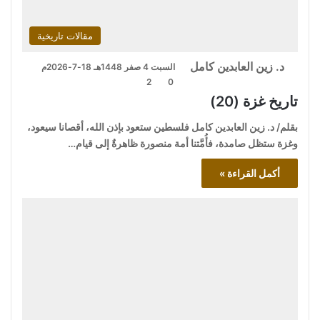
مقالات تاريخية
د. زين العابدين كامل
السبت 4 صفر 1448هـ 18-7-2026م
2
0
تاريخ غزة (20)
بقلم/ د. زين العابدين كامل فلسطين ستعود بإذن الله، أقصانا سيعود،
وغزة ستظل صامدة، فأُمَّتنا أمة منصورة ظاهرةٌ إلى قيام…
أكمل القراءة »