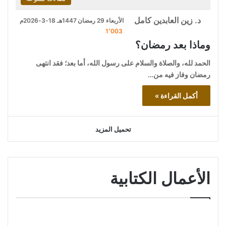
د. زين العابدين كامل
الأربعاء 29 رمضان 1447هـ 18-3-2026م
1٬003
وماذا بعد رمضان؟
الحمد لله، والصلاة والسلام على رسول الله، أما بعد؛ فقد انتهى
رمضان وفاز فيه من…
أكمل القراءة »
تحميل المزيد
الأعمال الكتابية