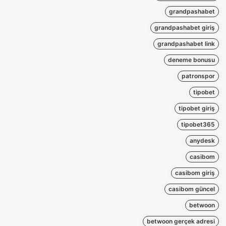
grandpashabet
grandpashabet giriş
grandpashabet link
deneme bonusu
patronspor
tipobet
tipobet giriş
tipobet365
anydesk
casibom
casibom giriş
casibom güncel
betwoon
betwoon gerçek adresi