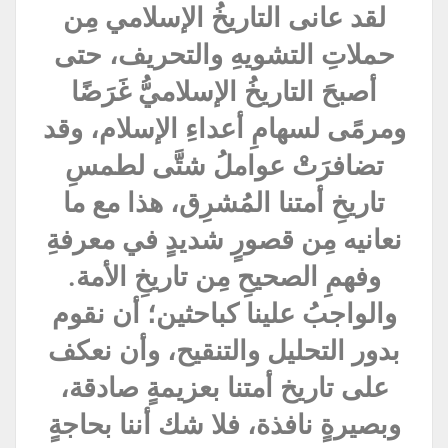
لقد عانى التاريخُ الإسلامي مِن
حملاتِ التشويهِ والتحريف، حتى
أصبحَ التاريخُ الإسلاميُّ غَرَضًا
ومرمًى لسهامِ أعداءِ الإسلام، وقد
تضافرَتْ عواملُ شتَّى لطمسِ
تاريخِ أمتنا المُشرِق، هذا مع ما
نعانيه مِن قصورٍ شديدٍ في معرفةِ
وفهمِ الصحيحِ مِن تاريخِ الأمة.
والواجبُ علينا كباحثين؛ أن نقوم
بدور التحليل والتنقيح، وأن نعكف
على تاريخ أمتنا بعزيمةٍ صادقة،
وبصيرةٍ نافذة، فلا شك أننا بحاجةٍ