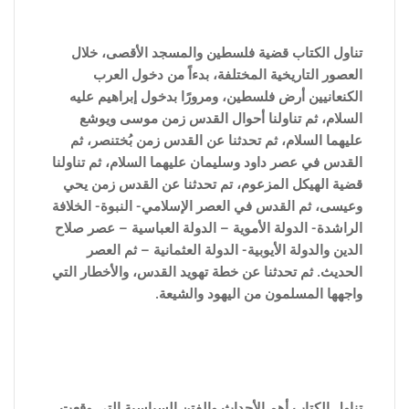
تناول الكتاب قضية فلسطين والمسجد الأقصى، خلال
العصور التاريخية المختلفة، بدءاً من دخول العرب
الكنعانيين أرض فلسطين، ومرورًا بدخول إبراهيم عليه
السلام، ثم تناولنا أحوال القدس زمن موسى ويوشع
عليهما السلام، ثم تحدثنا عن القدس زمن بُختنصر، ثم
القدس في عصر داود وسليمان عليهما السلام، ثم تناولنا
قضية الهيكل المزعوم، تم تحدثنا عن القدس زمن يحي
وعيسى، ثم القدس في العصر الإسلامي- النبوة- الخلافة
الراشدة- الدولة الأموية – الدولة العباسية – عصر صلاح
الدين والدولة الأيوبية- الدولة العثمانية – ثم العصر
الحديث. ثم تحدثنا عن خطة تهويد القدس، والأخطار التي
واجهها المسلمون من اليهود والشيعة.
تناول الكتاب أهم الأحداث والفتن ا
لسياسية التى وقعت