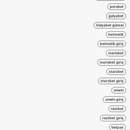
perabet
galyabet
Galyabet güncel
betmatik
betmatik giriş
mariobet
moriobet giriş
starzbet
starzbet giriş
onwin
onwin giriş
restbet
restbet giriş
betpas