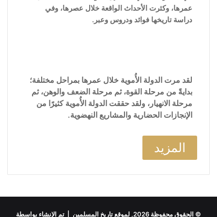
عمرها، وكثرت الأحداث الواقعة خلال عصرها، وفي
دراسة تاريخها فوائد ودروس وعبر.
لقد مرت الدولة الأُموية خلال عمرها بمراحل مختلفة؛
بدايةً من مرحلة القوة، ثم مرحلة الضعف والوهن، ثم
مرحلة الانهيار، ولقد حققت الدولة الأُموية كثيرًا من
الإنجازات الحضارية والمشاريع النهضوية.
المزيد
© الحقوق محفوظة 2026, لموقع تاريخ المسلمين | تم الإنشاء بواسطة