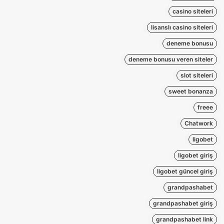
casino siteleri
lisanslı casino siteleri
deneme bonusu
deneme bonusu veren siteler
slot siteleri
sweet bonanza
freee
Chatwork
ligobet
ligobet giriş
ligobet güncel giriş
grandpashabet
grandpashabet giriş
grandpashabet link