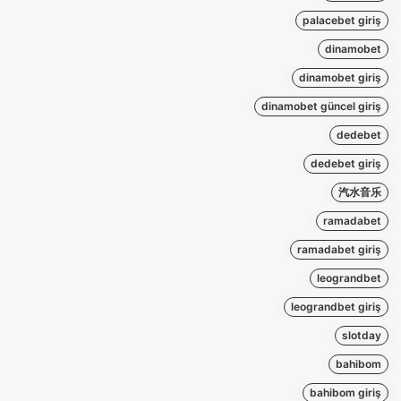
palacebet giriş
dinamobet
dinamobet giriş
dinamobet güncel giriş
dedebet
dedebet giriş
汽水音乐
ramadabet
ramadabet giriş
leograndbet
leograndbet giriş
slotday
bahibom
bahibom giriş