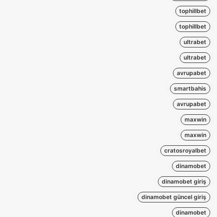
tophillbet
tophillbet
ultrabet
ultrabet
avrupabet
smartbahis
avrupabet
maxwin
maxwin
cratosroyalbet
dinamobet
dinamobet giriş
dinamobet güncel giriş
dinamobet