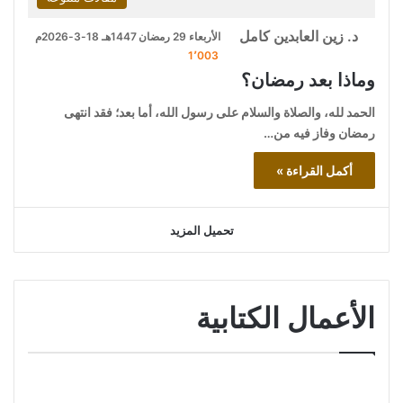
د. زين العابدين كامل
الأربعاء 29 رمضان 1447هـ 18-3-2026م
1٬003
وماذا بعد رمضان؟
الحمد لله، والصلاة والسلام على رسول الله، أما بعد؛ فقد انتهى
رمضان وفاز فيه من…
أكمل القراءة »
تحميل المزيد
الأعمال الكتابية