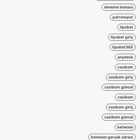
deneme bonusu
patronspor
tipobet
tipobet giriş
tipobet365
anydesk
casibom
casibom giriş
casibom güncel
casibom
casibom giriş
casibom güncel
betwoon
betwoon gerçek adresi