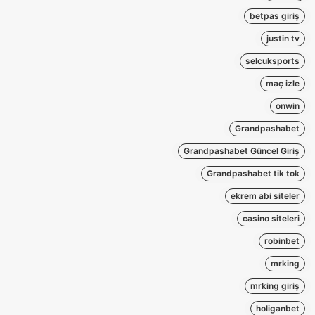
betpas giriş
justin tv
selcuksports
maç izle
onwin
Grandpashabet
Grandpashabet Güncel Giriş
Grandpashabet tik tok
ekrem abi siteler
casino siteleri
robinbet
mrking
mrking giriş
holiganbet