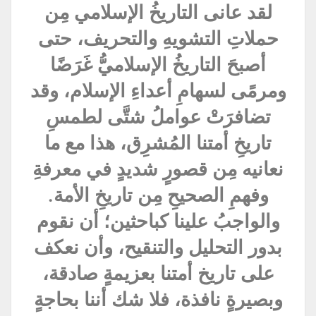
لقد عانى التاريخُ الإسلامي مِن
حملاتِ التشويهِ والتحريف، حتى
أصبحَ التاريخُ الإسلاميُّ غَرَضًا
ومرمًى لسهامِ أعداءِ الإسلام، وقد
تضافرَتْ عواملُ شتَّى لطمسِ
تاريخِ أمتنا المُشرِق، هذا مع ما
نعانيه مِن قصورٍ شديدٍ في معرفةِ
وفهمِ الصحيحِ مِن تاريخِ الأمة.
والواجبُ علينا كباحثين؛ أن نقوم
بدور التحليل والتنقيح، وأن نعكف
على تاريخ أمتنا بعزيمةٍ صادقة،
وبصيرةٍ نافذة، فلا شك أننا بحاجةٍ