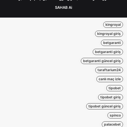
SAHAB Ai
kingroyal
kingroyal giriş
betgaranti
betgaranti giriş
betgaranti güncel giriş
taraftarium24
canlı maç izle
tipobet
tipobet giriş
tipobet güncel giriş
spinco
palacebet