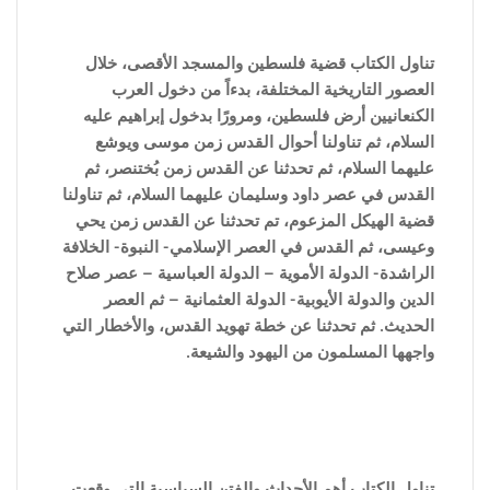
تناول الكتاب قضية فلسطين والمسجد الأقصى، خلال
العصور التاريخية المختلفة، بدءاً من دخول العرب
الكنعانيين أرض فلسطين، ومرورًا بدخول إبراهيم عليه
السلام، ثم تناولنا أحوال القدس زمن موسى ويوشع
عليهما السلام، ثم تحدثنا عن القدس زمن بُختنصر، ثم
القدس في عصر داود وسليمان عليهما السلام، ثم تناولنا
قضية الهيكل المزعوم، تم تحدثنا عن القدس زمن يحي
وعيسى، ثم القدس في العصر الإسلامي- النبوة- الخلافة
الراشدة- الدولة الأموية – الدولة العباسية – عصر صلاح
الدين والدولة الأيوبية- الدولة العثمانية – ثم العصر
الحديث. ثم تحدثنا عن خطة تهويد القدس، والأخطار التي
واجهها المسلمون من اليهود والشيعة.
تناول الكتاب أهم الأحداث والفتن ا
لسياسية التى وقعت