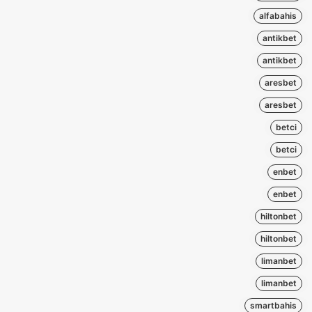
alfabahis
antikbet
antikbet
aresbet
aresbet
betci
betci
enbet
enbet
hiltonbet
hiltonbet
limanbet
limanbet
smartbahis