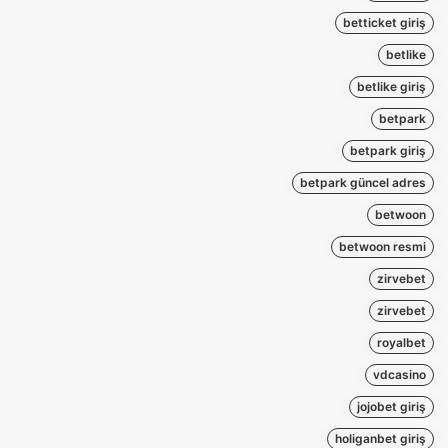
betticket giriş
betlike
betlike giriş
betpark
betpark giriş
betpark güncel adres
betwoon
betwoon resmi
zirvebet
zirvebet
royalbet
vdcasino
jojobet giriş
holiganbet giriş