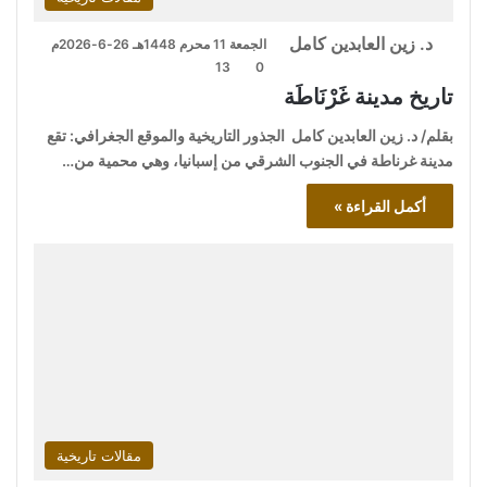
د. زين العابدين كامل
الجمعة 11 محرم 1448هـ 26-6-2026م
13
0
تاريخ مدينة غَرْنَاطَة
بقلم/ د. زين العابدين كامل الجذور التاريخية والموقع الجغرافي: تقع
مدينة غرناطة في الجنوب الشرقي من إسبانيا، وهي محمية من…
أكمل القراءة »
مقالات تاريخية