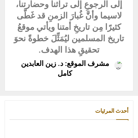
إلى الرجوعِ إلى تراثنا وحضارتنا،
لاسيما وأنَّ غُبارَ الزمنِ قد غَطَّى
كثيرًا مِن تاريخِ أمتنا ويأتي موقعُ
تاريخ المسلمين ليُمَثِّلَ خطوةً نحوَ
تحقيقِِ هذا الهدف.
مشرف الموقع: د. زين العابدين
كامل
أحدث المرئيات