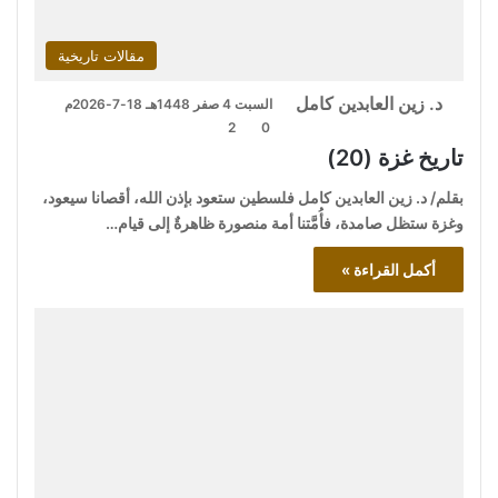
مقالات تاريخية
د. زين العابدين كامل
السبت 4 صفر 1448هـ 18-7-2026م
2
0
تاريخ غزة (20)
بقلم/ د. زين العابدين كامل فلسطين ستعود بإذن الله، أقصانا سيعود،
وغزة ستظل صامدة، فأُمَّتنا أمة منصورة ظاهرةٌ إلى قيام…
أكمل القراءة »