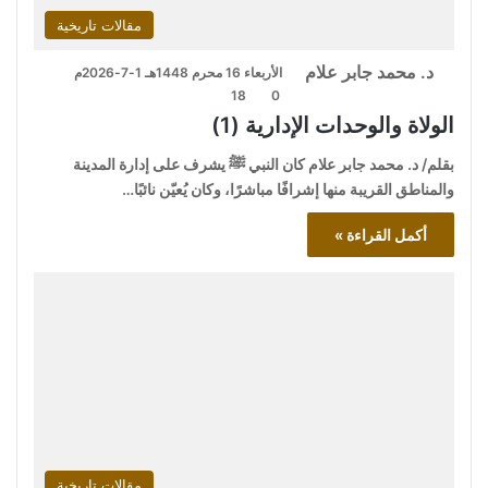
مقالات تاريخية
د. محمد جابر علام
الأربعاء 16 محرم 1448هـ 1-7-2026م
18
0
الولاة والوحدات الإدارية (1)
بقلم/ د. محمد جابر علام كان النبي ﷺ يشرف على إدارة المدينة
والمناطق القريبة منها إشرافًا مباشرًا، وكان يُعيّن نائبًا…
أكمل القراءة »
مقالات تاريخية