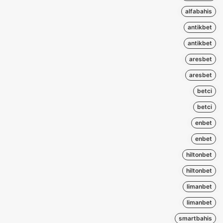
alfabahis
antikbet
antikbet
aresbet
aresbet
betci
betci
enbet
enbet
hiltonbet
hiltonbet
limanbet
limanbet
smartbahis