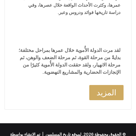
عمرها، وكثرت الأحداث الواقعة خلال عصرها، وفي
دراسة تاريخها فوائد ودروس وعبر.
لقد مرت الدولة الأُموية خلال عمرها بمراحل مختلفة؛
بدايةً من مرحلة القوة، ثم مرحلة الضعف والوهن، ثم
مرحلة الانهيار، ولقد حققت الدولة الأُموية كثيرًا من
الإنجازات الحضارية والمشاريع النهضوية.
المزيد
© الحقوق محفوظة 2026, لموقع تاريخ المسلمين | تم الإنشاء بواسطة