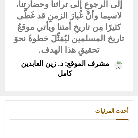
إلى الرجوعِ إلى تراثنا وحضارتنا،
لاسيما وأنَّ غُبارَ الزمنِ قد غَطَّى
كثيرًا مِن تاريخِ أمتنا ويأتي موقعُ
تاريخ المسلمين ليُمَثِّلَ خطوةً نحوَ
تحقيقِِ هذا الهدف.
مشرف الموقع: د. زين العابدين
كامل
أحدث المرئيات