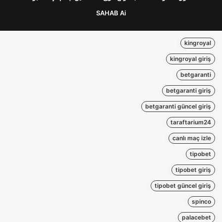
SAHAB Ai
kingroyal
kingroyal giriş
betgaranti
betgaranti giriş
betgaranti güncel giriş
taraftarium24
canlı maç izle
tipobet
tipobet giriş
tipobet güncel giriş
spinco
palacebet