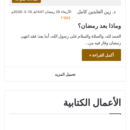
د. زين العابدين كامل
الأربعاء 29 رمضان 1447هـ 18-3-2026م
1٬003
وماذا بعد رمضان؟
الحمد لله، والصلاة والسلام على رسول الله، أما بعد؛ فقد انتهى
رمضان وفاز فيه من…
أكمل القراءة »
تحميل المزيد
الأعمال الكتابية