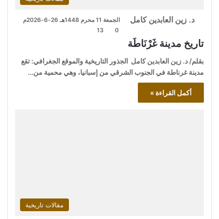
د. زين العابدين كامل
الجمعة 11 محرم 1448هـ 26-6-2026م
13
0
تاريخ مدينة غَرْنَاطَة
بقلم/ د. زين العابدين كامل الجذور التاريخية والموقع الجغرافي: تقع
مدينة غرناطة في الجنوب الشرقي من إسبانيا، وهي محمية من…
أكمل القراءة »
مقالات تاريخية