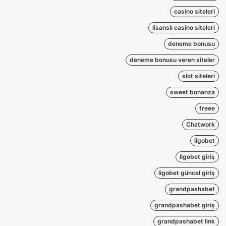
casino siteleri
lisanslı casino siteleri
deneme bonusu
deneme bonusu veren siteler
slot siteleri
sweet bonanza
freee
Chatwork
ligobet
ligobet giriş
ligobet güncel giriş
grandpashabet
grandpashabet giriş
grandpashabet link