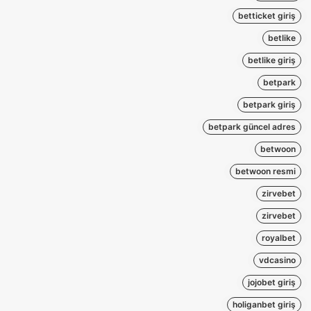
betticket giriş
betlike
betlike giriş
betpark
betpark giriş
betpark güncel adres
betwoon
betwoon resmi
zirvebet
zirvebet
royalbet
vdcasino
jojobet giriş
holiganbet giriş