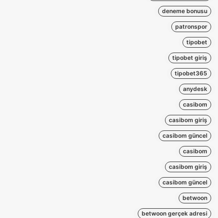
deneme bonusu
patronspor
tipobet
tipobet giriş
tipobet365
anydesk
casibom
casibom giriş
casibom güncel
casibom
casibom giriş
casibom güncel
betwoon
betwoon gerçek adresi