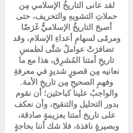
لقد عانى التاريخُ الإسلامي مِن
حملاتِ التشويهِ والتحريف، حتى
أصبحَ التاريخُ الإسلاميُّ غَرَضًا
ومرمًى لسهامِ أعداءِ الإسلام، وقد
تضافرَتْ عواملُ شتَّى لطمسِ
تاريخِ أمتنا المُشرِق، هذا مع ما
نعانيه مِن قصورٍ شديدٍ في معرفةِ
وفهمِ الصحيحِ مِن تاريخِ الأمة.
والواجبُ علينا كباحثين؛ أن نقوم
بدور التحليل والتنقيح، وأن نعكف
على تاريخ أمتنا بعزيمةٍ صادقة،
وبصيرةٍ نافذة، فلا شك أننا بحاجةٍ