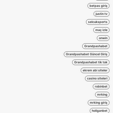
betpas giriş
justin tv
selcuksports
maç izle
onwin
Grandpashabet
Grandpashabet Güncel Giriş
Grandpashabet tik tok
ekrem abi siteler
casino siteleri
robinbet
mrking
mrking giriş
holiganbet