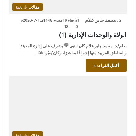
مقالات تاريخية
د. محمد جابر علام
الأربعاء 16 محرم 1448هـ 1-7-2026م
18
0
الولاة والوحدات الإدارية (1)
بقلم/ د. محمد جابر علام كان النبي ﷺ يشرف على إدارة المدينة
والمناطق القريبة منها إشرافًا مباشرًا، وكان يُعيّن نائبًا…
أكمل القراءة »
مقالات تاريخية