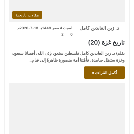
مقالات تاريخية
د. زين العابدين كامل
السبت 4 صفر 1448هـ 18-7-2026م
2
0
تاريخ غزة (20)
بقلم/ د. زين العابدين كامل فلسطين ستعود بإذن الله، أقصانا سيعود،
وغزة ستظل صامدة، فأُمَّتنا أمة منصورة ظاهرةٌ إلى قيام…
أكمل القراءة »