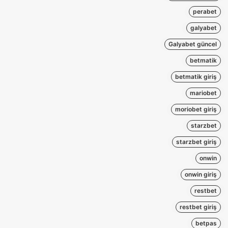
perabet
galyabet
Galyabet güncel
betmatik
betmatik giriş
mariobet
moriobet giriş
starzbet
starzbet giriş
onwin
onwin giriş
restbet
restbet giriş
betpas