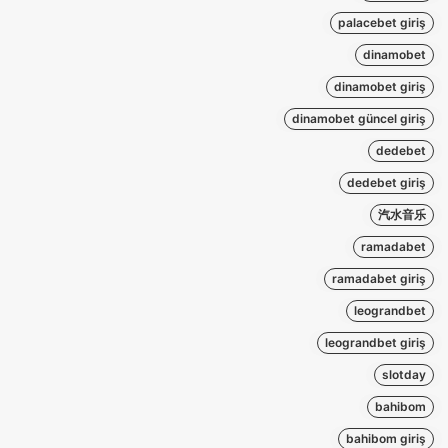
palacebet giriş
dinamobet
dinamobet giriş
dinamobet güncel giriş
dedebet
dedebet giriş
汽水音乐
ramadabet
ramadabet giriş
leograndbet
leograndbet giriş
slotday
bahibom
bahibom giriş