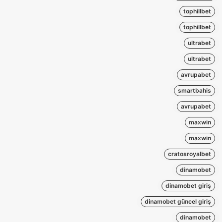
tophillbet
tophillbet
ultrabet
ultrabet
avrupabet
smartbahis
avrupabet
maxwin
maxwin
cratosroyalbet
dinamobet
dinamobet giriş
dinamobet güncel giriş
dinamobet