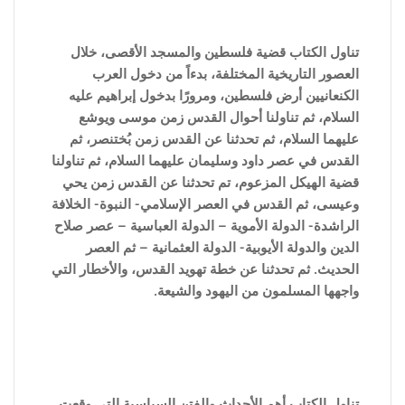
تناول الكتاب قضية فلسطين والمسجد الأقصى، خلال
العصور التاريخية المختلفة، بدءاً من دخول العرب
الكنعانيين أرض فلسطين، ومرورًا بدخول إبراهيم عليه
السلام، ثم تناولنا أحوال القدس زمن موسى ويوشع
عليهما السلام، ثم تحدثنا عن القدس زمن بُختنصر، ثم
القدس في عصر داود وسليمان عليهما السلام، ثم تناولنا
قضية الهيكل المزعوم، تم تحدثنا عن القدس زمن يحي
وعيسى، ثم القدس في العصر الإسلامي- النبوة- الخلافة
الراشدة- الدولة الأموية – الدولة العباسية – عصر صلاح
الدين والدولة الأيوبية- الدولة العثمانية – ثم العصر
الحديث. ثم تحدثنا عن خطة تهويد القدس، والأخطار التي
واجهها المسلمون من اليهود والشيعة.
تناول الكتاب أهم الأحداث والفتن ا
لسياسية التى وقعت