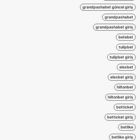
grandpashabet güncel giriş
grandpashabet
grandpashabet giriş
betebet
tulipbet
tulipbet giriş
elexbet
elexbet giriş
hiltonbet
hiltonbet giriş
betticket
betticket giriş
betlike
betlike giriş