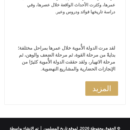
عمرها، وكثرت الأحداث الواقعة خلال عصرها، وفي
دراسة تاريخها فوائد ودروس وعبر.
لقد مرت الدولة الأُموية خلال عمرها بمراحل مختلفة؛
بدايةً من مرحلة القوة، ثم مرحلة الضعف والوهن، ثم
مرحلة الانهيار، ولقد حققت الدولة الأُموية كثيرًا من
الإنجازات الحضارية والمشاريع النهضوية.
المزيد
© الحقوق محفوظة 2026, لموقع تاريخ المسلمين | تم الإنشاء بواسطة