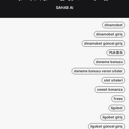
SAHAB Ai
dinamobet
dinamobet giriş
dinamobet güncel giriş
汽水音乐
deneme bonusu
deneme bonusu veren siteler
slot siteleri
sweet bonanza
freee
ligobet
ligobet giriş
ligobet güncel giriş