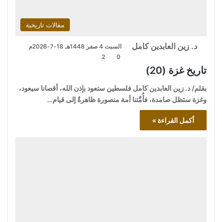
مقالات تاريخية
د. زين العابدين كامل
السبت 4 صفر 1448هـ 18-7-2026م
2
0
تاريخ غزة (20)
بقلم/ د. زين العابدين كامل فلسطين ستعود بإذن الله، أقصانا سيعود،
وغزة ستظل صامدة، فأُمَّتنا أمة منصورة ظاهرةٌ إلى قيام…
أكمل القراءة »