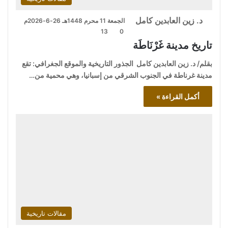
د. زين العابدين كامل
الجمعة 11 محرم 1448هـ 26-6-2026م
13
0
تاريخ مدينة غَرْنَاطَة
بقلم/ د. زين العابدين كامل الجذور التاريخية والموقع الجغرافي: تقع
مدينة غرناطة في الجنوب الشرقي من إسبانيا، وهي محمية من…
أكمل القراءة »
مقالات تاريخية