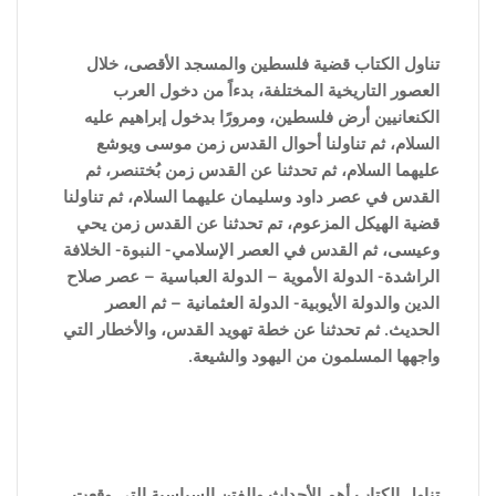
تناول الكتاب قضية فلسطين والمسجد الأقصى، خلال
العصور التاريخية المختلفة، بدءاً من دخول العرب
الكنعانيين أرض فلسطين، ومرورًا بدخول إبراهيم عليه
السلام، ثم تناولنا أحوال القدس زمن موسى ويوشع
عليهما السلام، ثم تحدثنا عن القدس زمن بُختنصر، ثم
القدس في عصر داود وسليمان عليهما السلام، ثم تناولنا
قضية الهيكل المزعوم، تم تحدثنا عن القدس زمن يحي
وعيسى، ثم القدس في العصر الإسلامي- النبوة- الخلافة
الراشدة- الدولة الأموية – الدولة العباسية – عصر صلاح
الدين والدولة الأيوبية- الدولة العثمانية – ثم العصر
الحديث. ثم تحدثنا عن خطة تهويد القدس، والأخطار التي
واجهها المسلمون من اليهود والشيعة.
تناول الكتاب أهم الأحداث والفتن ا
لسياسية التى وقعت