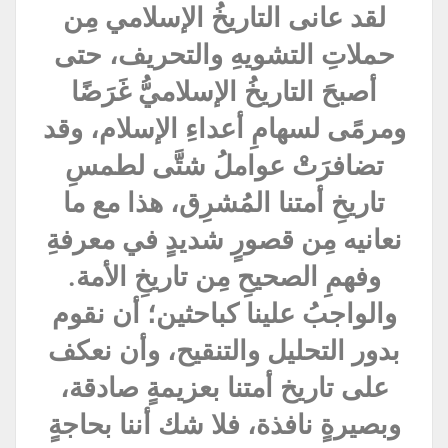
لقد عانى التاريخُ الإسلامي مِن
حملاتِ التشويهِ والتحريف، حتى
أصبحَ التاريخُ الإسلاميُّ غَرَضًا
ومرمًى لسهامِ أعداءِ الإسلام، وقد
تضافرَتْ عواملُ شتَّى لطمسِ
تاريخِ أمتنا المُشرِق، هذا مع ما
نعانيه مِن قصورٍ شديدٍ في معرفةِ
وفهمِ الصحيحِ مِن تاريخِ الأمة.
والواجبُ علينا كباحثين؛ أن نقوم
بدور التحليل والتنقيح، وأن نعكف
على تاريخ أمتنا بعزيمةٍ صادقة،
وبصيرةٍ نافذة، فلا شك أننا بحاجةٍ