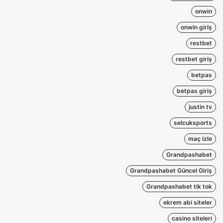
onwin
onwin giriş
restbet
restbet giriş
betpas
betpas giriş
justin tv
selcuksports
maç izle
Grandpashabet
Grandpashabet Güncel Giriş
Grandpashabet tik tok
ekrem abi siteler
casino siteleri