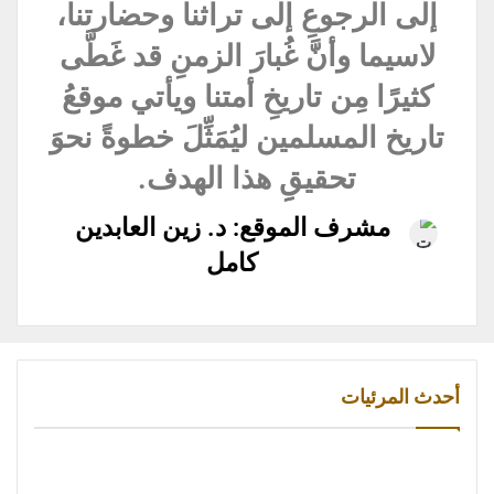
إلى الرجوعِ إلى تراثنا وحضارتنا،
لاسيما وأنَّ غُبارَ الزمنِ قد غَطَّى
كثيرًا مِن تاريخِ أمتنا ويأتي موقعُ
تاريخ المسلمين ليُمَثِّلَ خطوةً نحوَ
تحقيقِِ هذا الهدف.
مشرف الموقع: د. زين العابدين
كامل
أحدث المرئيات