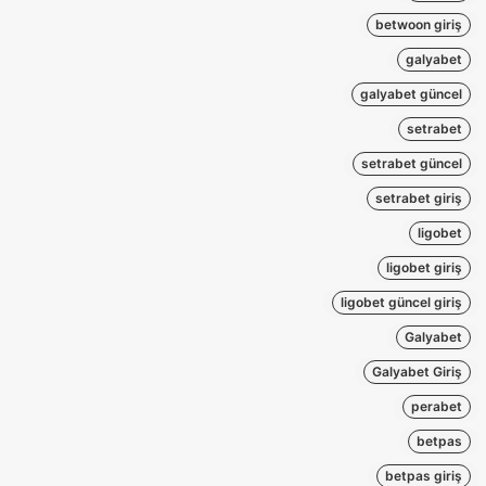
betwoon giriş
galyabet
galyabet güncel
setrabet
setrabet güncel
setrabet giriş
ligobet
ligobet giriş
ligobet güncel giriş
Galyabet
Galyabet Giriş
perabet
betpas
betpas giriş