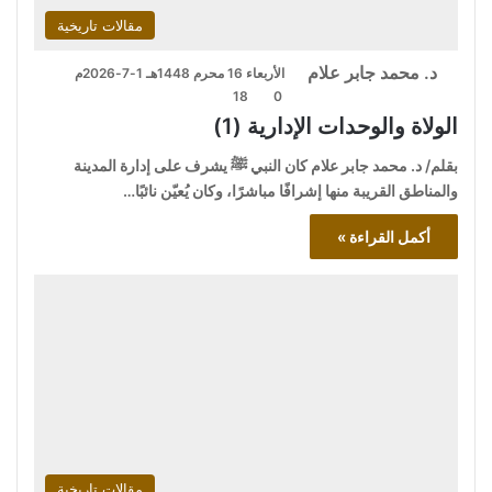
مقالات تاريخية
د. محمد جابر علام
الأربعاء 16 محرم 1448هـ 1-7-2026م
18
0
الولاة والوحدات الإدارية (1)
بقلم/ د. محمد جابر علام كان النبي ﷺ يشرف على إدارة المدينة
والمناطق القريبة منها إشرافًا مباشرًا، وكان يُعيّن نائبًا…
أكمل القراءة »
مقالات تاريخية