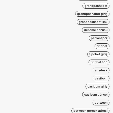
grandpashabet
grandpashabet giriş
grandpashabet link
deneme bonusu
patronspor
tipobet
tipobet giriş
tipobet365
anydesk
casibom
casibom giriş
casibom güncel
betwoon
betwoon gerçek adresi