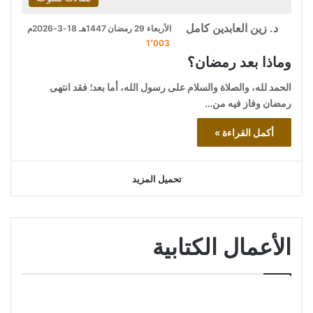
د. زين العابدين كامل
الأربعاء 29 رمضان 1447هـ 18-3-2026م
1٬003
وماذا بعد رمضان؟
الحمد لله، والصلاة والسلام على رسول الله، أما بعد؛ فقد انتهى
رمضان وفاز فيه من…
أكمل القراءة »
تحميل المزيد
الأعمال الكتابية