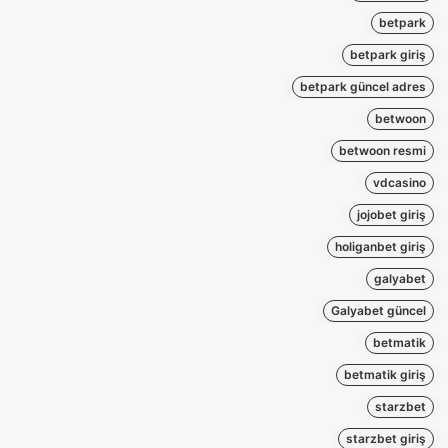
betpark
betpark giriş
betpark güncel adres
betwoon
betwoon resmi
vdcasino
jojobet giriş
holiganbet giriş
galyabet
Galyabet güncel
betmatik
betmatik giriş
starzbet
starzbet giriş