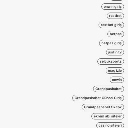
onwin giriş
restbet
restbet giriş
betpas
betpas giriş
justin tv
selcuksports
maç izle
onwin
Grandpashabet
Grandpashabet Güncel Giriş
Grandpashabet tik tok
ekrem abi siteler
casino siteleri