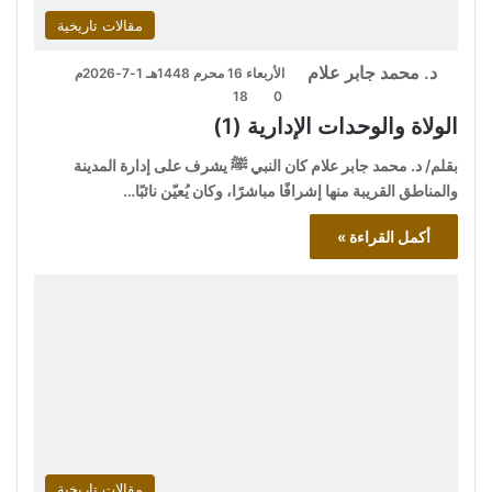
مقالات تاريخية
د. محمد جابر علام
الأربعاء 16 محرم 1448هـ 1-7-2026م
18
0
الولاة والوحدات الإدارية (1)
بقلم/ د. محمد جابر علام كان النبي ﷺ يشرف على إدارة المدينة
والمناطق القريبة منها إشرافًا مباشرًا، وكان يُعيّن نائبًا…
أكمل القراءة »
مقالات تاريخية