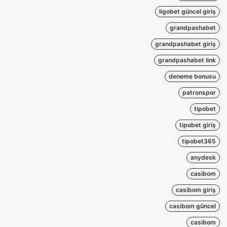
ligobet güncel giriş
grandpashabet
grandpashabet giriş
grandpashabet link
deneme bonusu
patronspor
tipobet
tipobet giriş
tipobet365
anydesk
casibom
casibom giriş
casibom güncel
casibom