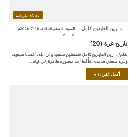
مقالات تاريخية
د. زين العابدين كامل
السبت 4 صفر 1448هـ 18-7-2026م
2
0
تاريخ غزة (20)
بقلم/ د. زين العابدين كامل فلسطين ستعود بإذن الله، أقصانا سيعود،
وغزة ستظل صامدة، فأُمَّتنا أمة منصورة ظاهرةٌ إلى قيام…
أكمل القراءة »