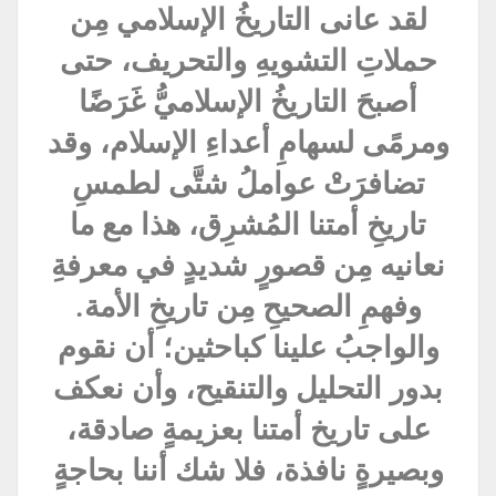
لقد عانى التاريخُ الإسلامي مِن
حملاتِ التشويهِ والتحريف، حتى
أصبحَ التاريخُ الإسلاميُّ غَرَضًا
ومرمًى لسهامِ أعداءِ الإسلام، وقد
تضافرَتْ عواملُ شتَّى لطمسِ
تاريخِ أمتنا المُشرِق، هذا مع ما
نعانيه مِن قصورٍ شديدٍ في معرفةِ
وفهمِ الصحيحِ مِن تاريخِ الأمة.
والواجبُ علينا كباحثين؛ أن نقوم
بدور التحليل والتنقيح، وأن نعكف
على تاريخ أمتنا بعزيمةٍ صادقة،
وبصيرةٍ نافذة، فلا شك أننا بحاجةٍ