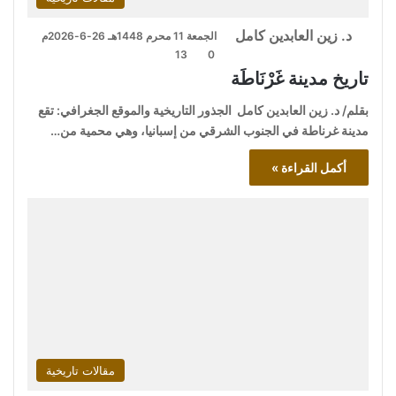
د. زين العابدين كامل
الجمعة 11 محرم 1448هـ 26-6-2026م
13
0
تاريخ مدينة غَرْنَاطَة
بقلم/ د. زين العابدين كامل الجذور التاريخية والموقع الجغرافي: تقع
مدينة غرناطة في الجنوب الشرقي من إسبانيا، وهي محمية من…
أكمل القراءة »
مقالات تاريخية