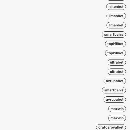
hiltonbet
limanbet
limanbet
smartbahis
tophillbet
tophillbet
ultrabet
ultrabet
avrupabet
smartbahis
avrupabet
maxwin
maxwin
cratosroyalbet