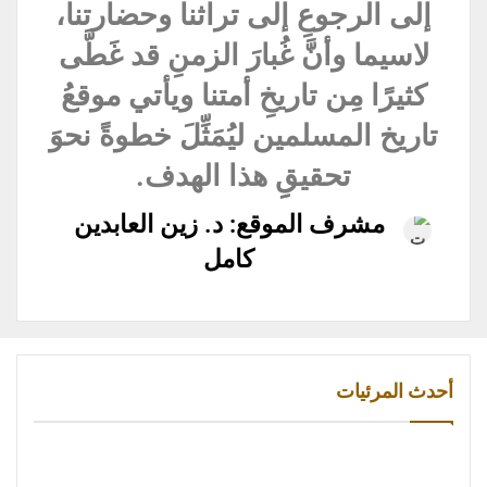
إلى الرجوعِ إلى تراثنا وحضارتنا،
لاسيما وأنَّ غُبارَ الزمنِ قد غَطَّى
كثيرًا مِن تاريخِ أمتنا ويأتي موقعُ
تاريخ المسلمين ليُمَثِّلَ خطوةً نحوَ
تحقيقِِ هذا الهدف.
مشرف الموقع: د. زين العابدين
كامل
أحدث المرئيات