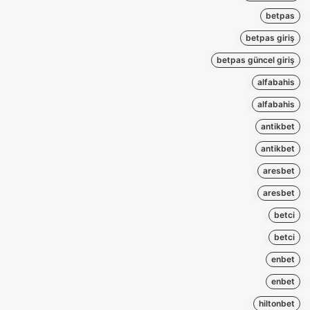
betpas
betpas giriş
betpas güncel giriş
alfabahis
alfabahis
antikbet
antikbet
aresbet
aresbet
betci
betci
enbet
enbet
hiltonbet