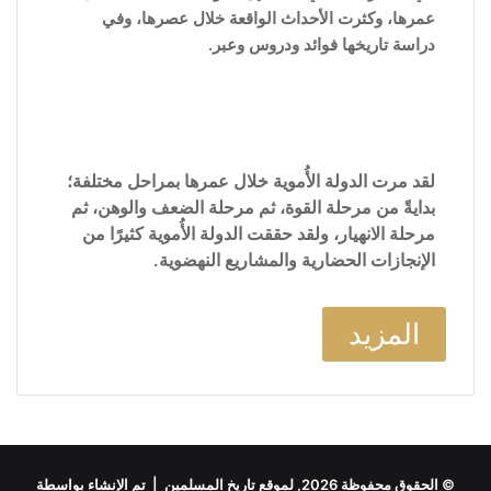
عمرها، وكثرت الأحداث الواقعة خلال عصرها، وفي
دراسة تاريخها فوائد ودروس وعبر.
لقد مرت الدولة الأُموية خلال عمرها بمراحل مختلفة؛
بدايةً من مرحلة القوة، ثم مرحلة الضعف والوهن، ثم
مرحلة الانهيار، ولقد حققت الدولة الأُموية كثيرًا من
الإنجازات الحضارية والمشاريع النهضوية.
المزيد
© الحقوق محفوظة 2026, لموقع تاريخ المسلمين | تم الإنشاء بواسطة