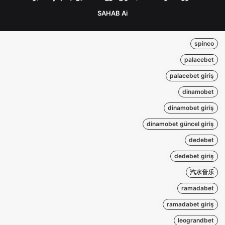
SAHAB Ai
spinco
palacebet
palacebet giriş
dinamobet
dinamobet giriş
dinamobet güncel giriş
dedebet
dedebet giriş
汽水音乐
ramadabet
ramadabet giriş
leograndbet