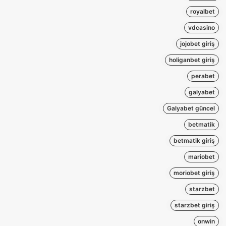
royalbet
vdcasino
jojobet giriş
holiganbet giriş
perabet
galyabet
Galyabet güncel
betmatik
betmatik giriş
mariobet
moriobet giriş
starzbet
starzbet giriş
onwin