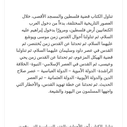
تناول الكتاب قضية فلسطين والمسجد الأقصى، خلال
العصور التاريخية المختلفة، بدءاً من دخول العرب
الكنعانيين أرض فلسطين، ومرورًا بدخول إبراهيم عليه
السلام، ثم تناولنا أحوال القدس زمن موسى ويوشع
عليهما السلام، ثم تحدثنا عن القدس زمن بُختنصر، ثم
القدس في عصر داود وسليمان عليهما السلام، ثم تناولنا
قضية الهيكل المزعوم، تم تحدثنا عن القدس زمن يحي
وعيسى، ثم القدس في العصر الإسلامي- النبوة- الخلافة
الراشدة- الدولة الأموية – الدولة العباسية – عصر صلاح
الدين والدولة الأيوبية- الدولة العثمانية – ثم العصر
الحديث. ثم تحدثنا عن خطة تهويد القدس، والأخطار التي
واجهها المسلمون من اليهود والشيعة.
تناول الكتاب أهم الأحداث والفتن ا
لسياسية التى وقعت