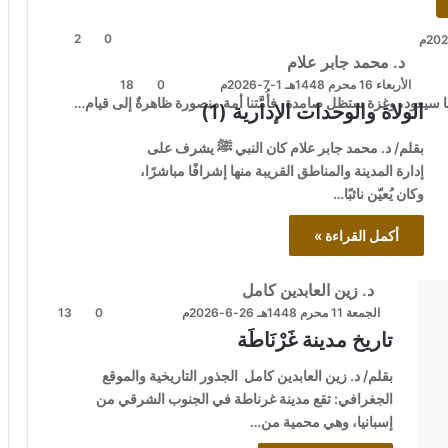
2
0
د. محمد جابر علام
الأربعاء 16 محرم 1448هـ 1-7-2026م
0
18
ا سيعود، وغزة ستظل صامدة، فأُمَّتنا أمة منصورة ظاهرةٌ إلى قيام…
الولاة والوحدات الإدارية (1)
بقلم/ د. محمد جابر علام كان النبي ﷺ يشرف على
إدارة المدينة والمناطق القريبة منها إشرافًا مباشرًا،
وكان يُعيّن نائبًا…
أكمل القراءة »
د. زين العابدين كامل
الجمعة 11 محرم 1448هـ 26-6-2026م
0
13
تاريخ مدينة غَرْنَاطَة
بقلم/ د. زين العابدين كامل الجذور التاريخية والموقع
الجغرافي: تقع مدينة غرناطة في الجنوب الشرقي من
إسبانيا، وهي محمية من…