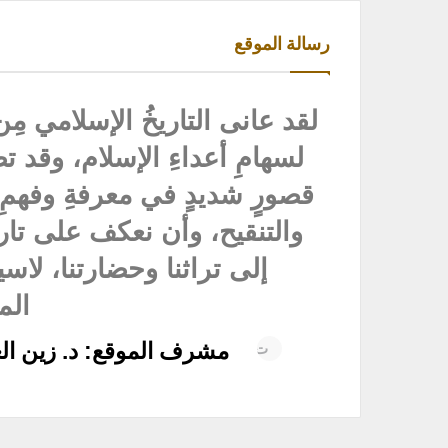
رسالة الموقع
لقد عانى التاريخُ الإسلامي مِن
لسهامِ أعداءِ الإسلام، وقد تض
قصورٍ شديدٍ في معرفةِ وفهمِ ا
والتنقيح، وأن نعكف على تاريخ
إلى تراثنا وحضارتنا، لاسيما
الم
مشرف الموقع: د. زين الع