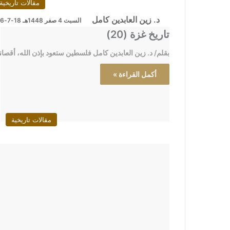
مقالات تاريخية
د. زين العابدين كامل
السبت 4 صفر 1448هـ 18-7-2026م
تاريخ غزة (20)
بقلم/ د. زين العابدين كامل فلسطين ستعود بإذن الله، أقصان
أكمل القراءة »
مقالات تاريخية