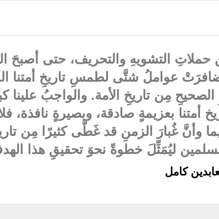
 حملاتِ التشويهِ والتحريف، حتى أصبحَ التار
افرَتْ عواملُ شتَّى لطمسِ تاريخِ أمتنا ال
لصحيحِ مِن تاريخِ الأمة. والواجبُ علينا ك
 أمتنا بعزيمةٍ صادقة، وبصيرةٍ نافذة، فلا
 وأنَّ غُبارَ الزمنِ قد غَطَّى كثيرًا مِن تاري
سلمين ليُمَثِّلَ خطوةً نحوَ تحقيقِِ هذا الهد
ابدين كامل