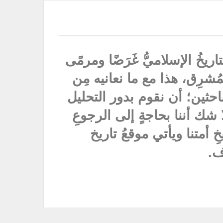
يخُ الإسلاميُّ غَرَضًا ومرمًى
مُشرِق، هذا مع ما نعانيه مِن
باحثين؛ أن نقوم بدور التحليل
 شك أننا بحاجةٍ إلى الرجوعِ
خِ أمتنا ويأتي موقعُ تاريخ
ف.