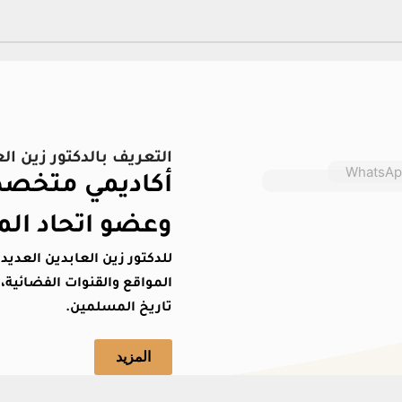
التعريف بالدكتور زين ال
أكاديمي متخصص 
وعضو اتحاد الم
للدكتور زين العابدين العدي
المواقع والقنوات الفضائية، 
تاريخ المسلمين.
المزيد