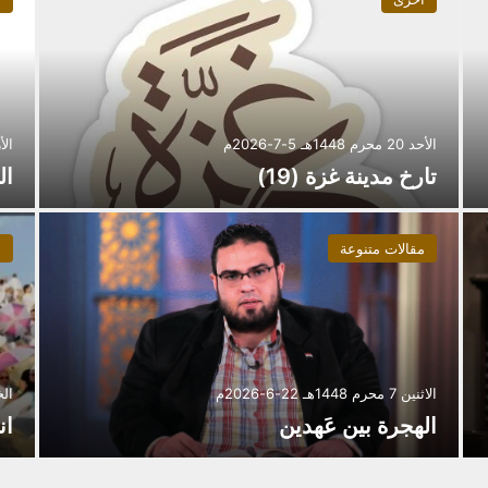
الأحد 20 محرم 1448هـ 5-7-2026م
الأربعاء 16
تارخ مدينة غزة (19)
ال
مقالات متنوعة
م
الاثنين 7 محرم 1448هـ 22-6-2026م
الخميس 4 
الهجرة بين عَهدين
ان