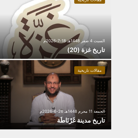
السبت 4 صفر 1448هـ 18-7-2026م
تاريخ غزة (20)
مقالات تاريخية
الجمعة 11 محرم 1448هـ 26-6-2026م
تاريخ مدينة غَرْنَاطَة