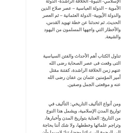
الإسلامي- النبوة- الخلافة الراشدة- الدولة
الأموية – الدولة العباسية – عصر صلاح الدين
والدولة الأيوبية- الدولة العثمانية – ثم العصر
الحديث. ثم تحدثنا عن خطة تهويد القدس،
والأخطار التي واجهها المسلمون من اليهود
والشيعة.
تناول الكتاب أهم الأحداث والفتن ا
لسياسية
التى وقعت فى عصر الصحابة رضى الله
عنهم زمن الخلافة الراشدة، كفتنة مقتل
أمير المؤمنين عثمان بن عفان رضى الله
عنه و موقعتى الجمل وصفين.
ومن أنواع التأليف التاريخي: التأليف في
تواريخ المدن الإسلامية، ويشمل هذا النوع
من التاريخ: العناية بتواريخ المدن وأخبارها،
وتراجم علمائها وخططها، ولا شك أننا بحاجة
إلى الرجوع إلى تراثنا وحضارتنا؛ لاسيما وأن