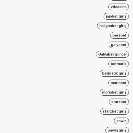
vdcasino
jojobet giriş
holiganbet giriş
perabet
galyabet
Galyabet güncel
betmatik
betmatik giriş
mariobet
moriobet giriş
starzbet
starzbet giriş
onwin
onwin giriş