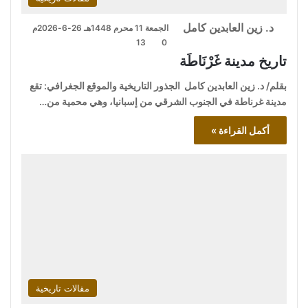
د. زين العابدين كامل
الجمعة 11 محرم 1448هـ 26-6-2026م
13
0
تاريخ مدينة غَرْنَاطَة
بقلم/ د. زين العابدين كامل الجذور التاريخية والموقع الجغرافي: تقع
مدينة غرناطة في الجنوب الشرقي من إسبانيا، وهي محمية من…
أكمل القراءة »
مقالات تاريخية