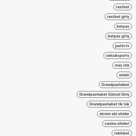
restbet
restbet giriş
betpas
betpas giriş
justin tv
selcuksports
maç izle
onwin
Grandpashabet
Grandpashabet Güncel Giriş
Grandpashabet tik tok
ekrem abi siteler
casino siteleri
robinbet