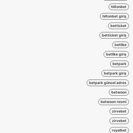
hiltonbet
hiltonbet giriş
betticket
betticket giriş
betlike
betlike giriş
betpark
betpark giriş
betpark güncel adres
betwoon
betwoon resmi
zirvebet
zirvebet
royalbet