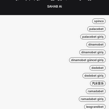
SAHAB Ai
spinco
palacebet
palacebet giriş
dinamobet
dinamobet giriş
dinamobet güncel giriş
dedebet
dedebet giriş
汽水音乐
ramadabet
ramadabet giriş
leograndbet