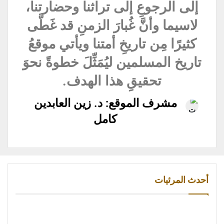
إلى الرجوعِ إلى تراثنا وحضارتنا،
لاسيما وأنَّ غُبارَ الزمنِ قد غَطَّى
كثيرًا مِن تاريخِ أمتنا ويأتي موقعُ
تاريخ المسلمين ليُمَثِّلَ خطوةً نحوَ
تحقيقِِ هذا الهدف.
مشرف الموقع: د. زين العابدين
كامل
أحدث المرئيات