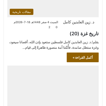
مقالات تاريخية
د. زين العابدين كامل
السبت 4 صفر 1448هـ 18-7-2026م
2
0
تاريخ غزة (20)
بقلم/ د. زين العابدين كامل فلسطين ستعود بإذن الله، أقصانا سيعود،
وغزة ستظل صامدة، فأُمَّتنا أمة منصورة ظاهرةٌ إلى قيام…
أكمل القراءة »