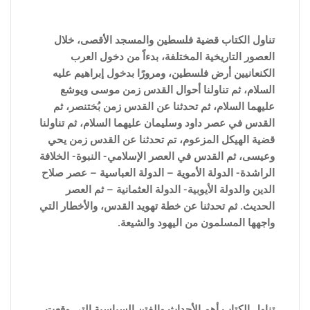
تناول الكتاب قضية فلسطين والمسجد الأقصى، خلال
العصور التاريخية المختلفة، بدءاً من دخول العرب
الكنعانيين أرض فلسطين، ومرورًا بدخول إبراهيم عليه
السلام، ثم تناولنا أحوال القدس زمن موسى ويوشع
عليهما السلام، ثم تحدثنا عن القدس زمن بُختنصر، ثم
القدس في عصر داود وسليمان عليهما السلام، ثم تناولنا
قضية الهيكل المزعوم، تم تحدثنا عن القدس زمن يحي
وعيسى، ثم القدس في العصر الإسلامي- النبوة- الخلافة
الراشدة- الدولة الأموية – الدولة العباسية – عصر صلاح
الدين والدولة الأيوبية- الدولة العثمانية – ثم العصر
الحديث. ثم تحدثنا عن خطة تهويد القدس، والأخطار التي
واجهها المسلمون من اليهود والشيعة.
تناول الكتاب أهم الأحداث والفتن ا
لسياسية التى وقعت