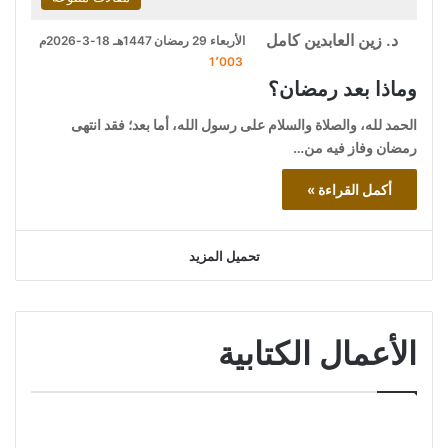
د. زين العابدين كامل
الأربعاء 29 رمضان 1447هـ 18-3-2026م
1٬003
وماذا بعد رمضان؟
الحمد لله، والصلاة والسلام على رسول الله، أما بعد؛ فقد انتهى
رمضان وفاز فيه من…
أكمل القراءة »
تحميل المزيد
الأعمال الكتابية