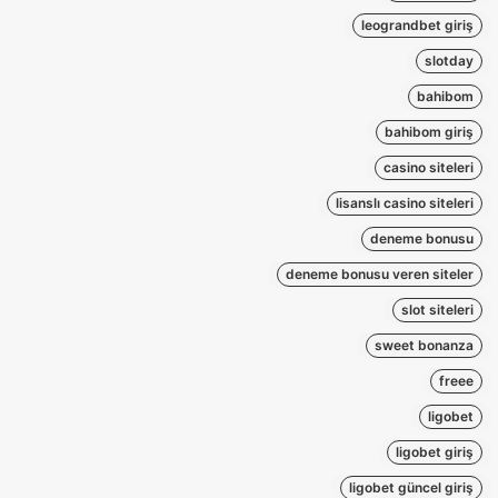
leograndbet giriş
slotday
bahibom
bahibom giriş
casino siteleri
lisanslı casino siteleri
deneme bonusu
deneme bonusu veren siteler
slot siteleri
sweet bonanza
freee
ligobet
ligobet giriş
ligobet güncel giriş