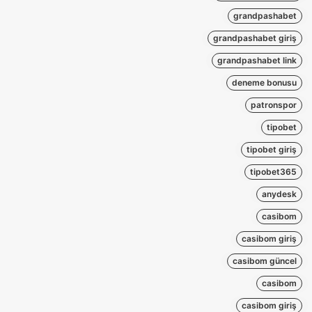
grandpashabet
grandpashabet giriş
grandpashabet link
deneme bonusu
patronspor
tipobet
tipobet giriş
tipobet365
anydesk
casibom
casibom giriş
casibom güncel
casibom
casibom giriş