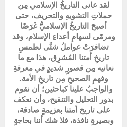
لقد عانى التاريخُ الإسلامي مِن
حملاتِ التشويهِ والتحريف، حتى
أصبحَ التاريخُ الإسلاميُّ غَرَضًا
ومرمًى لسهامِ أعداءِ الإسلام، وقد
تضافرَتْ عواملُ شتَّى لطمسِ
تاريخِ أمتنا المُشرِق، هذا مع ما
نعانيه مِن قصورٍ شديدٍ في معرفةِ
وفهمِ الصحيحِ مِن تاريخِ الأمة.
والواجبُ علينا كباحثين؛ أن نقوم
بدور التحليل والتنقيح، وأن نعكف
على تاريخ أمتنا بعزيمةٍ صادقة،
وبصيرةٍ نافذة، فلا شك أننا بحاجةٍ