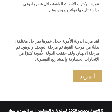
عمرها، وكثرت الأحداث الواقعة خلال عصرها، وفي
دراسة تاريخها فوائد ودروس وعبر.
لقد مرت الدولة الأُموية خلال عمرها بمراحل مختلفة؛
بدايةً من مرحلة القوة، ثم مرحلة الضعف والوهن، ثم
مرحلة الانهيار، ولقد حققت الدولة الأُموية كثيرًا من
الإنجازات الحضارية والمشاريع النهضوية.
المزيد
© الحقوق محفوظة 2026, لموقع تاريخ المسلمين | تم الإنشاء بواسطة