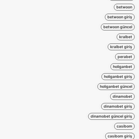
betwoon
betwoon giriş
betwoon güncel
kralbet
kralbet giriş
perabet
holiganbet
holiganbet giriş
holiganbet güncel
dinamobet
dinamobet giriş
dinamobet güncel giriş
casibom
casibom giriş