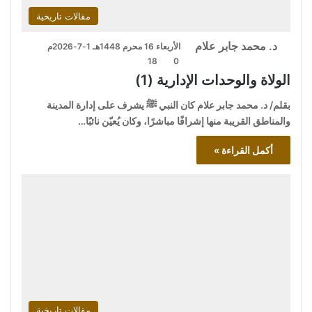
مقالات تاريخية
د. محمد جابر علام
الأربعاء 16 محرم 1448هـ 1-7-2026م
18
0
الولاة والوحدات الإدارية (1)
بقلم/ د. محمد جابر علام كان النبي ﷺ يشرف على إدارة المدينة
والمناطق القريبة منها إشرافًا مباشرًا، وكان يُعيّن نائبًا…
أكمل القراءة »
مقالات تاريخية