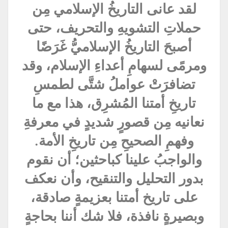
لقد عانى التاريخُ الإسلامي مِن
حملاتِ التشويهِ والتحريف، حتى
أصبحَ التاريخُ الإسلاميُّ غَرَضًا
ومرمًى لسهامِ أعداءِ الإسلام، وقد
تضافرَتْ عواملُ شتَّى لطمسِ
تاريخِ أمتنا المُشرِق، هذا مع ما
نعانيه مِن قصورٍ شديدٍ في معرفةِ
وفهمِ الصحيحِ مِن تاريخِ الأمة.
والواجبُ علينا كباحثين؛ أن نقوم
بدور التحليل والتنقيح، وأن نعكف
على تاريخ أمتنا بعزيمةٍ صادقة،
وبصيرةٍ نافذة، فلا شك أننا بحاجةٍ