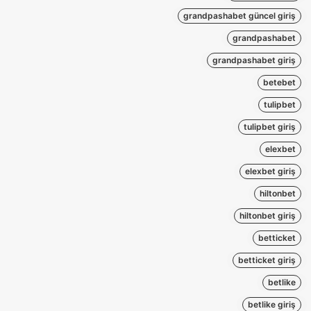
grandpashabet güncel giriş
grandpashabet
grandpashabet giriş
betebet
tulipbet
tulipbet giriş
elexbet
elexbet giriş
hiltonbet
hiltonbet giriş
betticket
betticket giriş
betlike
betlike giriş