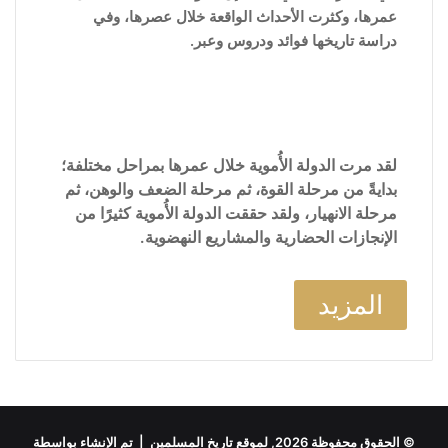
عمرها، وكثرت الأحداث الواقعة خلال عصرها، وفي
دراسة تاريخها فوائد ودروس وعبر.
لقد مرت الدولة الأُموية خلال عمرها بمراحل مختلفة؛
بدايةً من مرحلة القوة، ثم مرحلة الضعف والوهن، ثم
مرحلة الانهيار، ولقد حققت الدولة الأُموية كثيرًا من
الإنجازات الحضارية والمشاريع النهضوية.
المزيد
© الحقوق محفوظة 2026, لموقع تاريخ المسلمين | تم الإنشاء بواسطة