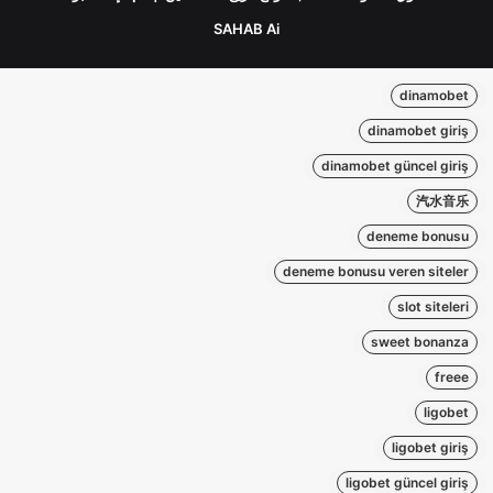
SAHAB Ai
dinamobet
dinamobet giriş
dinamobet güncel giriş
汽水音乐
deneme bonusu
deneme bonusu veren siteler
slot siteleri
sweet bonanza
freee
ligobet
ligobet giriş
ligobet güncel giriş