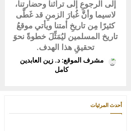
إلى الرجوعِ إلى تراثنا وحضارتنا،
لاسيما وأنَّ غُبارَ الزمنِ قد غَطَّى
كثيرًا مِن تاريخِ أمتنا ويأتي موقعُ
تاريخ المسلمين ليُمَثِّلَ خطوةً نحوَ
تحقيقِِ هذا الهدف.
مشرف الموقع: د. زين العابدين
كامل
أحدث المرئيات