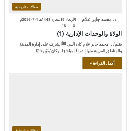
مقالات تاريخية
د. محمد جابر علام
الأربعاء 16 محرم 1448هـ 1-7-2026م
18
0
الولاة والوحدات الإدارية (1)
بقلم/ د. محمد جابر علام كان النبي ﷺ يشرف على إدارة المدينة
والمناطق القريبة منها إشرافًا مباشرًا، وكان يُعيّن نائبًا…
أكمل القراءة »
مقالات تاريخية