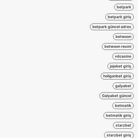
betpark
betpark giriş
betpark güncel adres
betwoon
betwoon resmi
vdcasino
jojobet giriş
holiganbet giriş
galyabet
Galyabet güncel
betmatik
betmatik giriş
starzbet
starzbet giriş