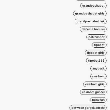
grandpashabet
grandpashabet giriş
grandpashabet link
deneme bonusu
patronspor
tipobet
tipobet giriş
tipobet365
anydesk
casibom
casibom giriş
casibom güncel
betwoon
betwoon gerçek adresi