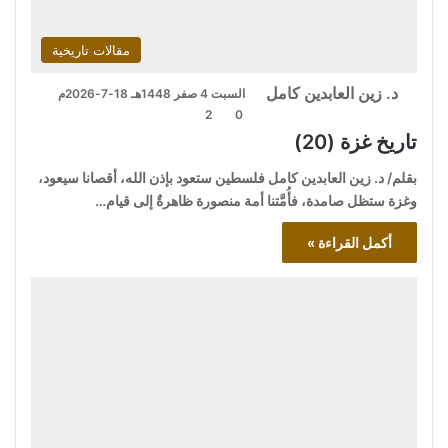
مقالات تاريخية
د. زين العابدين كامل
السبت 4 صفر 1448هـ 18-7-2026م
2
0
تاريخ غزة (20)
بقلم/ د. زين العابدين كامل فلسطين ستعود بإذن الله، أقصانا سيعود،
وغزة ستظل صامدة، فأُمَّتنا أمة منصورة ظاهرةٌ إلى قيام…
أكمل القراءة »