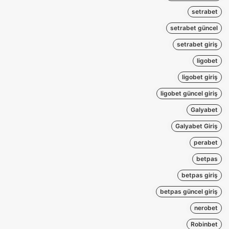
setrabet
setrabet güncel
setrabet giriş
ligobet
ligobet giriş
ligobet güncel giriş
Galyabet
Galyabet Giriş
perabet
betpas
betpas giriş
betpas güncel giriş
nerobet
Robinbet