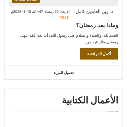
د. زين العابدين كامل
الأربعاء 29 رمضان 1447هـ 18-3-2026م
1٬003
وماذا بعد رمضان؟
الحمد لله، والصلاة والسلام على رسول الله، أما بعد؛ فقد انتهى
رمضان وفاز فيه من…
أكمل القراءة »
تحميل المزيد
الأعمال الكتابية