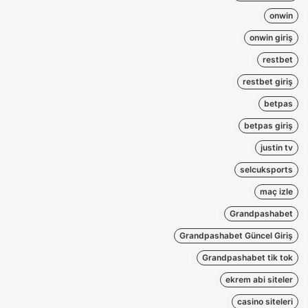
onwin
onwin giriş
restbet
restbet giriş
betpas
betpas giriş
justin tv
selcuksports
maç izle
Grandpashabet
Grandpashabet Güncel Giriş
Grandpashabet tik tok
ekrem abi siteler
casino siteleri