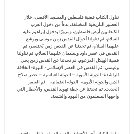
تناول الكتاب قضية فلسطين والمسجد الأقصى، خلال
العصور التاريخية المختلفة، بدءاً من دخول العرب
الكنعانيين أرض فلسطين، ومرورًا بدخول إبراهيم عليه
السلام، ثم تناولنا أحوال القدس زمن موسى ويوشع
عليهما السلام، ثم تحدثنا عن القدس زمن بُختنصر، ثم
القدس في عصر داود وسليمان عليهما السلام، ثم تناولنا
قضية الهيكل المزعوم، تم تحدثنا عن القدس زمن يحي
وعيسى، ثم القدس في العصر الإسلامي- النبوة- الخلافة
الراشدة- الدولة الأموية – الدولة العباسية – عصر صلاح
الدين والدولة الأيوبية- الدولة العثمانية – ثم العصر
الحديث. ثم تحدثنا عن خطة تهويد القدس، والأخطار التي
واجهها المسلمون من اليهود والشيعة.
تناول الكتاب أهم الأحداث والفتن ا
لسياسية التى وقعت