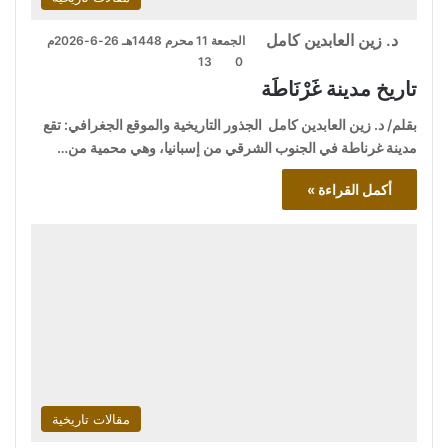
د. زين العابدين كامل
الجمعة 11 محرم 1448هـ 26-6-2026م
13
0
تاريخ مدينة غَرْنَاطَة
بقلم/ د. زين العابدين كامل الجذور التاريخية والموقع الجغرافي: تقع
مدينة غرناطة في الجنوب الشرقي من إسبانيا، وهي محمية من…
أكمل القراءة »
مقالات تاريخية