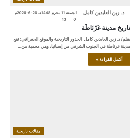
د. زين العابدين كامل
الجمعة 11 محرم 1448هـ 26-6-2026م
13
0
تاريخ مدينة غَرْنَاطَة
بقلم/ د. زين العابدين كامل الجذور التاريخية والموقع الجغرافي: تقع
مدينة غرناطة في الجنوب الشرقي من إسبانيا، وهي محمية من…
أكمل القراءة »
مقالات تاريخية