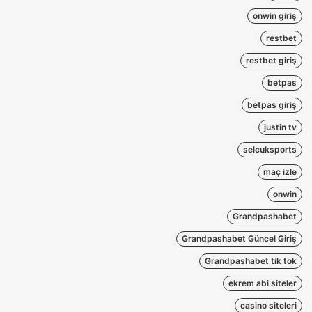
onwin giriş
restbet
restbet giriş
betpas
betpas giriş
justin tv
selcuksports
maç izle
onwin
Grandpashabet
Grandpashabet Güncel Giriş
Grandpashabet tik tok
ekrem abi siteler
casino siteleri