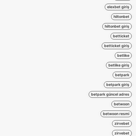
elexbet giriş
hiltonbet
hiltonbet giriş
betticket
betticket giriş
betlike
betlike giriş
betpark
betpark giriş
betpark güncel adres
betwoon
betwoon resmi
zirvebet
zirvebet