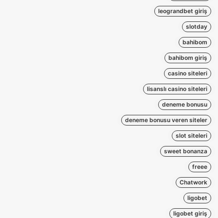
leograndbet giriş
slotday
bahibom
bahibom giriş
casino siteleri
lisanslı casino siteleri
deneme bonusu
deneme bonusu veren siteler
slot siteleri
sweet bonanza
freee
Chatwork
ligobet
ligobet giriş