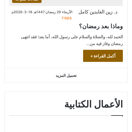
د. زين العابدين كامل
الأربعاء 29 رمضان 1447هـ 18-3-2026م
1٬003
وماذا بعد رمضان؟
الحمد لله، والصلاة والسلام على رسول الله، أما بعد؛ فقد انتهى
رمضان وفاز فيه من…
أكمل القراءة »
تحميل المزيد
الأعمال الكتابية