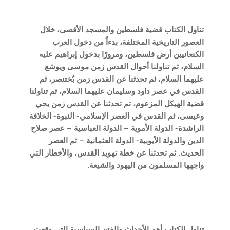
تناول الكتاب قضية فلسطين والمسجد الأقصى، خلال
العصور التاريخية المختلفة، بدءاً من دخول العرب
الكنعانيين أرض فلسطين، ومرورًا بدخول إبراهيم عليه
السلام، ثم تناولنا أحوال القدس زمن موسى ويوشع
عليهما السلام، ثم تحدثنا عن القدس زمن بُختنصر، ثم
القدس في عصر داود وسليمان عليهما السلام، ثم تناولنا
قضية الهيكل المزعوم، تم تحدثنا عن القدس زمن يحي
وعيسى، ثم القدس في العصر الإسلامي- النبوة- الخلافة
الراشدة- الدولة الأموية – الدولة العباسية – عصر صلاح
الدين والدولة الأيوبية- الدولة العثمانية – ثم العصر
الحديث. ثم تحدثنا عن خطة تهويد القدس، والأخطار التي
واجهها المسلمون من اليهود والشيعة.
تناول الكتاب أهم الأحداث والفتن ا
لسياسية التى وقعت