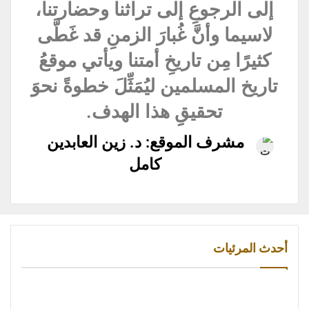
إلى الرجوعِ إلى تراثنا وحضارتنا،
لاسيما وأنَّ غُبارَ الزمنِ قد غَطَّى
كثيرًا مِن تاريخِ أمتنا ويأتي موقعُ
تاريخ المسلمين ليُمَثِّلَ خطوةً نحوَ
تحقيقِِ هذا الهدف.
مشرف الموقع: د. زين العابدين
كامل
أحدث المرئيات