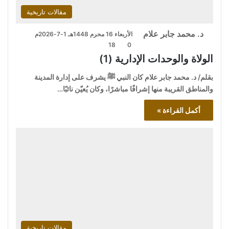
مقالات تاريخية
د. محمد جابر علام
الأربعاء 16 محرم 1448هـ 1-7-2026م
18
0
الولاة والوحدات الإدارية (1)
بقلم/ د. محمد جابر علام كان النبي ﷺ يشرف على إدارة المدينة
والمناطق القريبة منها إشرافًا مباشرًا، وكان يُعيّن نائبًا…
أكمل القراءة »
مقالات تاريخية