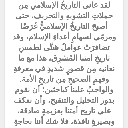
لقد عانى التاريخُ الإسلامي مِن
حملاتِ التشويهِ والتحريف، حتى
أصبحَ التاريخُ الإسلاميُّ غَرَضًا
ومرمًى لسهامِ أعداءِ الإسلام، وقد
تضافرَتْ عواملُ شتَّى لطمسِ
تاريخِ أمتنا المُشرِق، هذا مع ما
نعانيه مِن قصورٍ شديدٍ في معرفةِ
وفهمِ الصحيحِ مِن تاريخِ الأمة.
والواجبُ علينا كباحثين؛ أن نقوم
بدور التحليل والتنقيح، وأن نعكف
على تاريخ أمتنا بعزيمةٍ صادقة،
وبصيرةٍ نافذة، فلا شك أننا بحاجةٍ