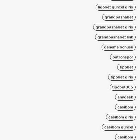
ligobet güncel giriş
grandpashabet
grandpashabet giriş
grandpashabet link
deneme bonusu
patronspor
tipobet
tipobet giriş
tipobet365
anydesk
casibom
casibom giriş
casibom güncel
casibom