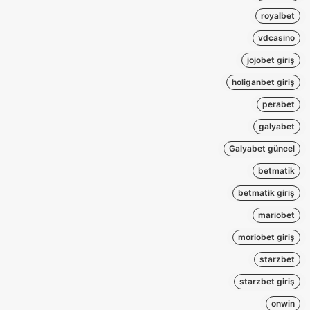
royalbet
vdcasino
jojobet giriş
holiganbet giriş
perabet
galyabet
Galyabet güncel
betmatik
betmatik giriş
mariobet
moriobet giriş
starzbet
starzbet giriş
onwin