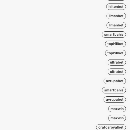
hiltonbet
limanbet
limanbet
smartbahis
tophillbet
tophillbet
ultrabet
ultrabet
avrupabet
smartbahis
avrupabet
maxwin
maxwin
cratosroyalbet