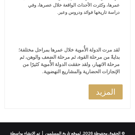
عمرها، وكثرت الأحداث الواقعة خلال عصرها، وفي
دراسة تاريخها فوائد ودروس وعبر.
لقد مرت الدولة الأُموية خلال عمرها بمراحل مختلفة؛
بدايةً من مرحلة القوة، ثم مرحلة الضعف والوهن، ثم
مرحلة الانهيار، ولقد حققت الدولة الأُموية كثيرًا من
الإنجازات الحضارية والمشاريع النهضوية.
المزيد
© الحقوق محفوظة 2026, لموقع تاريخ المسلمين | تم الإنشاء بواسطة