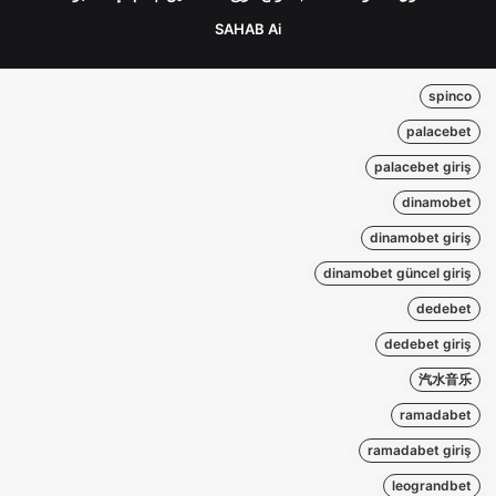
SAHAB Ai
spinco
palacebet
palacebet giriş
dinamobet
dinamobet giriş
dinamobet güncel giriş
dedebet
dedebet giriş
汽水音乐
ramadabet
ramadabet giriş
leograndbet