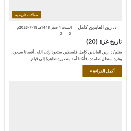
مقالات تاريخية
د. زين العابدين كامل
السبت 4 صفر 1448هـ 18-7-2026م
2
0
تاريخ غزة (20)
بقلم/ د. زين العابدين كامل فلسطين ستعود بإذن الله، أقصانا سيعود،
وغزة ستظل صامدة، فأُمَّتنا أمة منصورة ظاهرةٌ إلى قيام…
أكمل القراءة »