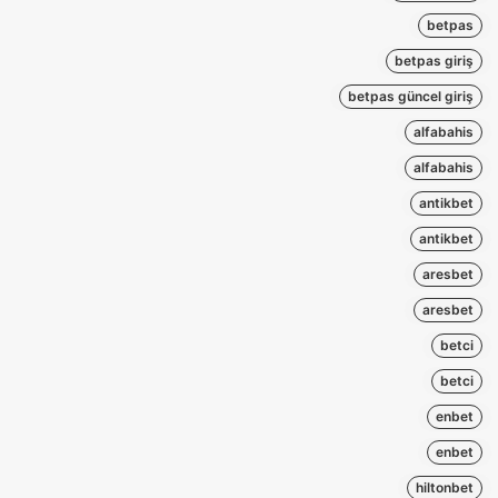
betpas
betpas giriş
betpas güncel giriş
alfabahis
alfabahis
antikbet
antikbet
aresbet
aresbet
betci
betci
enbet
enbet
hiltonbet