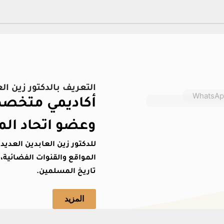
التعريف بالدكتور زين ال
أكاديمي متخصص 
وعضو اتحاد الم
للدكتور زين العابدين العدي
المواقع والقنوات الفضائية، 
تاريخ المسلمين.
المزيد