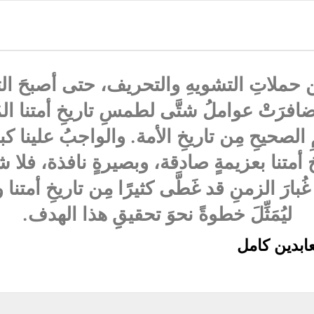
 حملاتِ التشويهِ والتحريف، حتى أصبحَ التار
ضافرَتْ عواملُ شتَّى لطمسِ تاريخِ أمتنا الم
لصحيحِ مِن تاريخِ الأمة. والواجبُ علينا ك
متنا بعزيمةٍ صادقة، وبصيرةٍ نافذة، فلا ش
غُبارَ الزمنِ قد غَطَّى كثيرًا مِن تاريخِ أمت
ليُمَثِّلَ خطوةً نحوَ تحقيقِِ هذا الهدف.
ابدين كامل