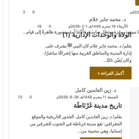
2
0
د. محمد جابر علام
الأربعاء 16 محرم 1448هـ 1-7-2026م
0
18
ا سيعود، وغزة ستظل صامدة، فأُمَّتنا أمة منصورة ظاهرةٌ إلى قيام…
الولاة والوحدات الإدارية (1)
بقلم/ د. محمد جابر علام كان النبي ﷺ يشرف على
إدارة المدينة والمناطق القريبة منها إشرافًا مباشرًا،
وكان يُعيّن نائبًا…
أكمل القراءة »
د. زين العابدين كامل
الجمعة 11 محرم 1448هـ 26-6-2026م
0
13
تاريخ مدينة غَرْنَاطَة
بقلم/ د. زين العابدين كامل الجذور التاريخية والموقع
الجغرافي: تقع مدينة غرناطة في الجنوب الشرقي من
إسبانيا، وهي محمية من…