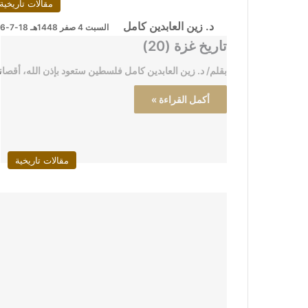
مقالات تاريخية
د. زين العابدين كامل
السبت 4 صفر 1448هـ 18-7-2026م
تاريخ غزة (20)
بقلم/ د. زين العابدين كامل فلسطين ستعود بإذن الله، أقصان
أكمل القراءة »
مقالات تاريخية