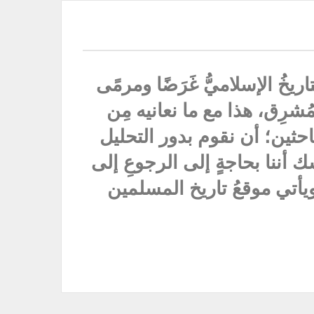
يخُ الإسلاميُّ غَرَضًا ومرمًى
ُشرِق، هذا مع ما نعانيه مِن
باحثين؛ أن نقوم بدور التحليل
ك أننا بحاجةٍ إلى الرجوعِ إلى
نا ويأتي موقعُ تاريخ المسلمين