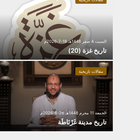
السبت 4 صفر 1448هـ 18-7-2026م
تاريخ غزة (20)
مقالات تاريخية
الجمعة 11 محرم 1448هـ 26-6-2026م
تاريخ مدينة غَرْنَاطَة