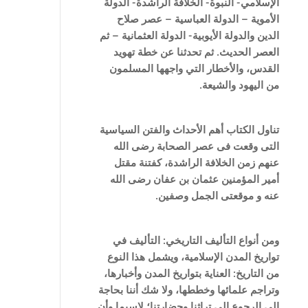
الإسلامي- النبوة- الخلافة الراشدة- الدولة
الأموية – الدولة العباسية – عصر صلاح
الدين والدولة الأيوبية- الدولة العثمانية – ثم
العصر الحديث. ثم تحدثنا عن خطة تهويد
القدس، والأخطار التي واجهها المسلمون
من اليهود والشيعة.
تناول الكتاب أهم الأحداث والفتن ا
لسياسية
التى وقعت فى عصر الصحابة رضى الله
عنهم زمن الخلافة الراشدة، كفتنة مقتل
أمير المؤمنين عثمان بن عفان رضى الله
عنه و موقعتى الجمل وصفين.
ومن أنواع التأليف التاريخي: التأليف في
تواريخ المدن الإسلامية، ويشمل هذا النوع
من التاريخ: العناية بتواريخ المدن وأخبارها،
وتراجم علمائها وخططها، ولا شك أننا بحاجة
إلى الرجوع إلى تراثنا وحضارتنا؛ لاسيما وأن