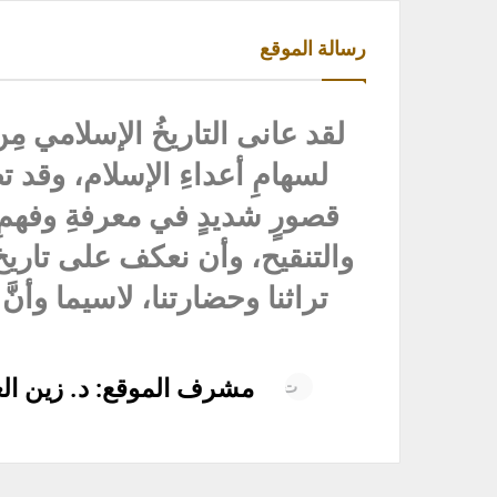
رسالة الموقع
لقد عانى التاريخُ الإسلامي مِن
لسهامِ أعداءِ الإسلام، وقد ت
قصورٍ شديدٍ في معرفةِ وفهمِ ا
والتنقيح، وأن نعكف على تاريخ أ
تراثنا وحضارتنا، لاسيما وأنَّ 
مشرف الموقع: د. زين الع