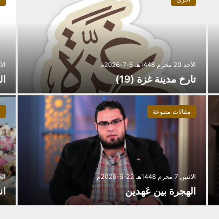
الأحد 20 محرم 1448هـ 5-7-2026م
الأربعاء 16
تارخ مدينة غزة (19)
ال
مقالات متنوعة
م
الاثنين 7 محرم 1448هـ 22-6-2026م
الخميس 4 
الهجرة بين عَهدين
ان