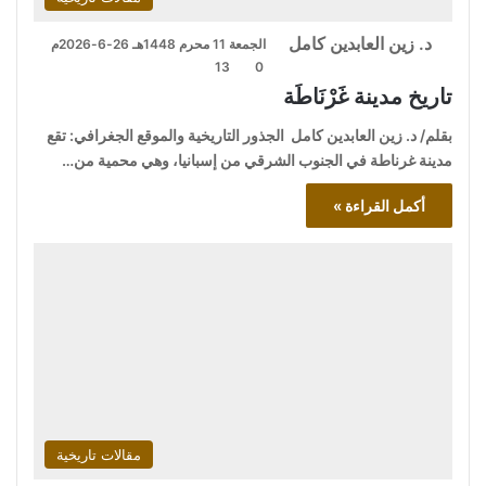
د. زين العابدين كامل
الجمعة 11 محرم 1448هـ 26-6-2026م
13
0
تاريخ مدينة غَرْنَاطَة
بقلم/ د. زين العابدين كامل الجذور التاريخية والموقع الجغرافي: تقع
مدينة غرناطة في الجنوب الشرقي من إسبانيا، وهي محمية من…
أكمل القراءة »
مقالات تاريخية