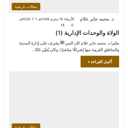
مقالات تاريخية
د. محمد جابر علام
الأربعاء 16 محرم 1448هـ 1-7-2026م
18
0
الولاة والوحدات الإدارية (1)
بقلم/ د. محمد جابر علام كان النبي ﷺ يشرف على إدارة المدينة
والمناطق القريبة منها إشرافًا مباشرًا، وكان يُعيّن نائبًا…
أكمل القراءة »
مقالات تاريخية