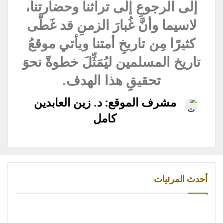
إلى الرجوعِ إلى تراثنا وحضارتنا،
لاسيما وأنَّ غُبارَ الزمنِ قد غَطَّى
كثيرًا مِن تاريخِ أمتنا ويأتي موقعُ
تاريخ المسلمين ليُمَثِّلَ خطوةً نحوَ
تحقيقِِ هذا الهدف.
مشرف الموقع: د. زين العابدين
كامل
أحدث المرئيات