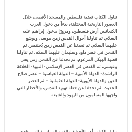
تناول الكتاب قضية فلسطين والمسجد الأقصى، خلال
العصور التاريخية المختلفة، بدءاً من دخول العرب
الكنعانيين أرض فلسطين، ومرورًا بدخول إبراهيم عليه
السلام، ثم تناولنا أحوال القدس زمن موسى ويوشع
عليهما السلام، ثم تحدثنا عن القدس زمن بُختنصر، ثم
القدس في عصر داود وسليمان عليهما السلام، ثم تناولنا
قضية الهيكل المزعوم، تم تحدثنا عن القدس زمن يحي
وعيسى، ثم القدس في العصر الإسلامي- النبوة- الخلافة
الراشدة- الدولة الأموية – الدولة العباسية – عصر صلاح
الدين والدولة الأيوبية- الدولة العثمانية – ثم العصر
الحديث. ثم تحدثنا عن خطة تهويد القدس، والأخطار التي
واجهها المسلمون من اليهود والشيعة.
تناول الكتاب أهم الأحداث والفتن ا
لسياسية التى وقعت