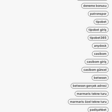
deneme bonusu
patronspor
tipobet
tipobet giriş
tipobet365
anydesk
casibom
casibom giriş
casibom güncel
betwoon
betwoon gerçek adresi
marmaris tekne turu
marmaris özel tekne turu
padişahbet