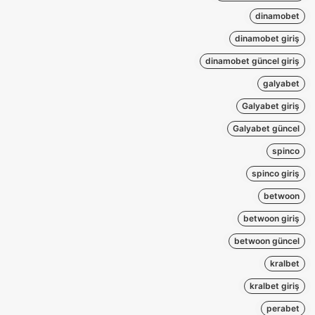
dinamobet
dinamobet giriş
dinamobet güncel giriş
galyabet
Galyabet giriş
Galyabet güncel
spinco
spinco giriş
betwoon
betwoon giriş
betwoon güncel
kralbet
kralbet giriş
perabet