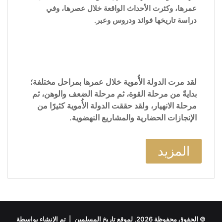
عمرها، وكثرت الأحداث الواقعة خلال عصرها، وفي
دراسة تاريخها فوائد ودروس وعبر.
لقد مرت الدولة الأُموية خلال عمرها بمراحل مختلفة؛
بدايةً من مرحلة القوة، ثم مرحلة الضعف والوهن، ثم
مرحلة الانهيار، ولقد حققت الدولة الأُموية كثيرًا من
الإنجازات الحضارية والمشاريع النهضوية.
المزيد
© الحقوق محفوظة 2026, لموقع تاريخ المسلمين | تم الإنشاء بواسطة