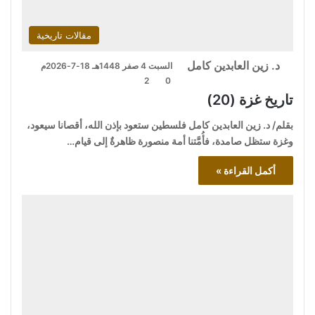
مقالات تاريخية
د. زين العابدين كامل
السبت 4 صفر 1448هـ 18-7-2026م
2
0
تاريخ غزة (20)
بقلم/ د. زين العابدين كامل فلسطين ستعود بإذن الله، أقصانا سيعود،
وغزة ستظل صامدة، فأُمَّتنا أمة منصورة ظاهرةٌ إلى قيام…
أكمل القراءة »