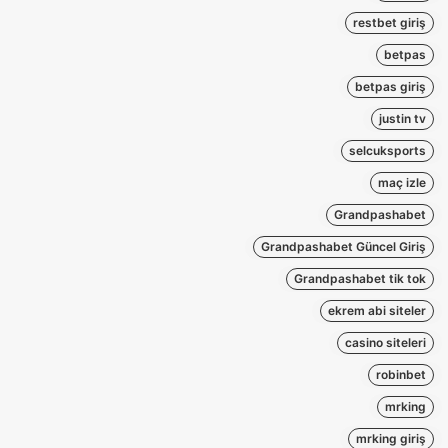
restbet giriş
betpas
betpas giriş
justin tv
selcuksports
maç izle
Grandpashabet
Grandpashabet Güncel Giriş
Grandpashabet tik tok
ekrem abi siteler
casino siteleri
robinbet
mrking
mrking giriş