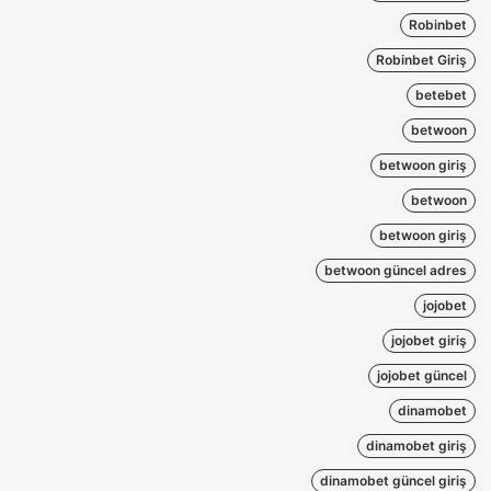
Robinbet
Robinbet Giriş
betebet
betwoon
betwoon giriş
betwoon
betwoon giriş
betwoon güncel adres
jojobet
jojobet giriş
jojobet güncel
dinamobet
dinamobet giriş
dinamobet güncel giriş