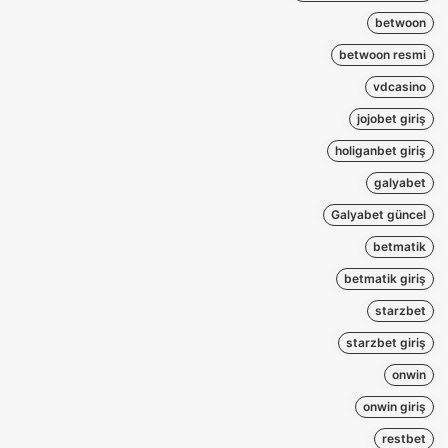
betwoon
betwoon resmi
vdcasino
jojobet giriş
holiganbet giriş
galyabet
Galyabet güncel
betmatik
betmatik giriş
starzbet
starzbet giriş
onwin
onwin giriş
restbet