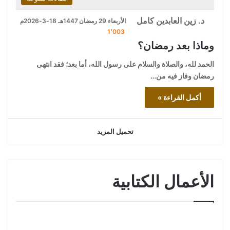
د. زين العابدين كامل
الأربعاء 29 رمضان 1447هـ 18-3-2026م
1٬003
وماذا بعد رمضان؟
الحمد لله، والصلاة والسلام على رسول الله، أما بعد؛ فقد انتهى
رمضان وفاز فيه من…
أكمل القراءة »
تحميل المزيد
الأعمال الكتابية