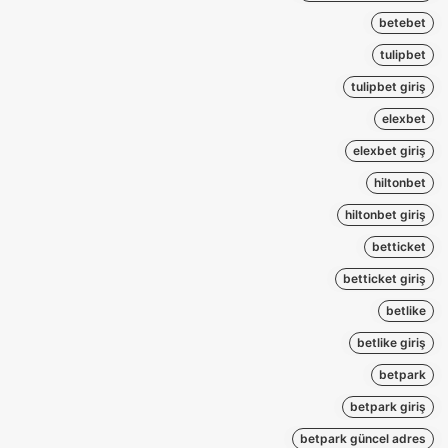
betebet
tulipbet
tulipbet giriş
elexbet
elexbet giriş
hiltonbet
hiltonbet giriş
betticket
betticket giriş
betlike
betlike giriş
betpark
betpark giriş
betpark güncel adres