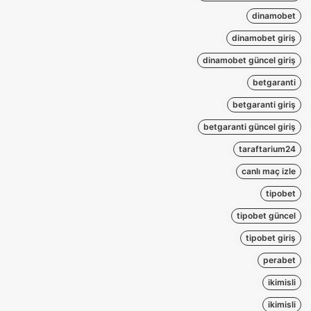
dinamobet
dinamobet giriş
dinamobet güncel giriş
betgaranti
betgaranti giriş
betgaranti güncel giriş
taraftarium24
canlı maç izle
tipobet
tipobet güncel
tipobet giriş
perabet
ikimisli
ikimisli