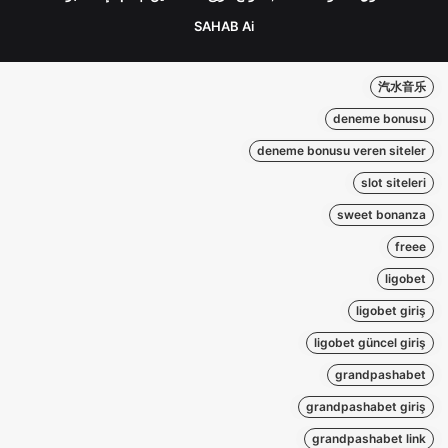
SAHAB Ai
汽水音乐
deneme bonusu
deneme bonusu veren siteler
slot siteleri
sweet bonanza
freee
ligobet
ligobet giriş
ligobet güncel giriş
grandpashabet
grandpashabet giriş
grandpashabet link