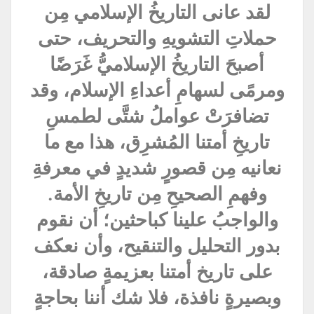
لقد عانى التاريخُ الإسلامي مِن
حملاتِ التشويهِ والتحريف، حتى
أصبحَ التاريخُ الإسلاميُّ غَرَضًا
ومرمًى لسهامِ أعداءِ الإسلام، وقد
تضافرَتْ عواملُ شتَّى لطمسِ
تاريخِ أمتنا المُشرِق، هذا مع ما
نعانيه مِن قصورٍ شديدٍ في معرفةِ
وفهمِ الصحيحِ مِن تاريخِ الأمة.
والواجبُ علينا كباحثين؛ أن نقوم
بدور التحليل والتنقيح، وأن نعكف
على تاريخ أمتنا بعزيمةٍ صادقة،
وبصيرةٍ نافذة، فلا شك أننا بحاجةٍ