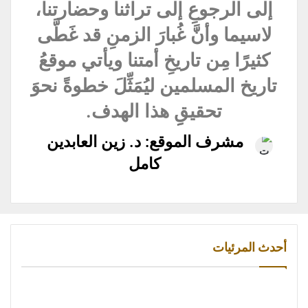
إلى الرجوعِ إلى تراثنا وحضارتنا،
لاسيما وأنَّ غُبارَ الزمنِ قد غَطَّى
كثيرًا مِن تاريخِ أمتنا ويأتي موقعُ
تاريخ المسلمين ليُمَثِّلَ خطوةً نحوَ
تحقيقِِ هذا الهدف.
مشرف الموقع: د. زين العابدين
كامل
أحدث المرئيات