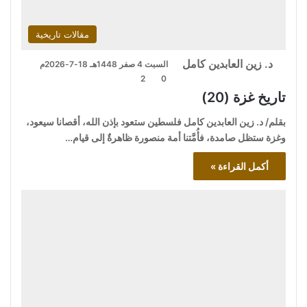
مقالات تاريخية
د. زين العابدين كامل
السبت 4 صفر 1448هـ 18-7-2026م
2
0
تاريخ غزة (20)
بقلم/ د. زين العابدين كامل فلسطين ستعود بإذن الله، أقصانا سيعود،
وغزة ستظل صامدة، فأُمَّتنا أمة منصورة ظاهرةٌ إلى قيام…
أكمل القراءة »