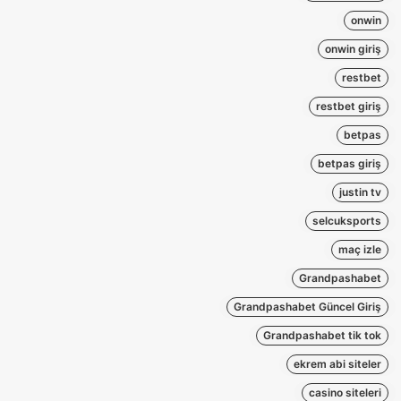
onwin
onwin giriş
restbet
restbet giriş
betpas
betpas giriş
justin tv
selcuksports
maç izle
Grandpashabet
Grandpashabet Güncel Giriş
Grandpashabet tik tok
ekrem abi siteler
casino siteleri