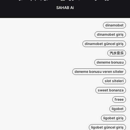
SAHAB Ai
dinamobet
dinamobet giriş
dinamobet güncel giriş
汽水音乐
deneme bonusu
deneme bonusu veren siteler
slot siteleri
sweet bonanza
freee
ligobet
ligobet giriş
ligobet güncel giriş