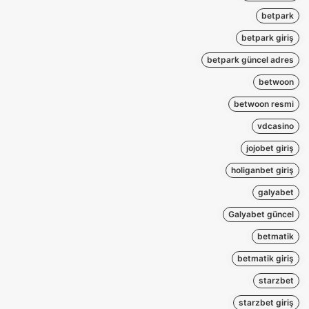
betpark
betpark giriş
betpark güncel adres
betwoon
betwoon resmi
vdcasino
jojobet giriş
holiganbet giriş
galyabet
Galyabet güncel
betmatik
betmatik giriş
starzbet
starzbet giriş