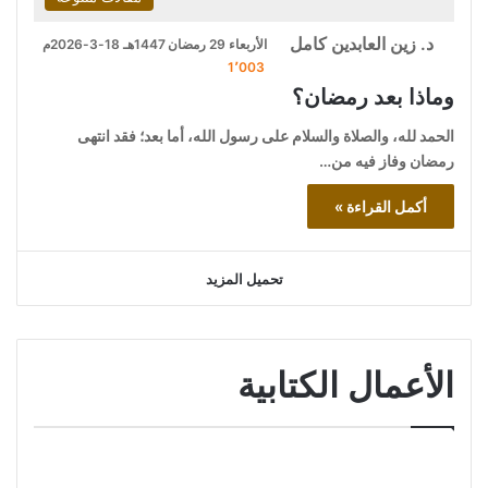
د. زين العابدين كامل
الأربعاء 29 رمضان 1447هـ 18-3-2026م
1٬003
وماذا بعد رمضان؟
الحمد لله، والصلاة والسلام على رسول الله، أما بعد؛ فقد انتهى
رمضان وفاز فيه من…
أكمل القراءة »
تحميل المزيد
الأعمال الكتابية