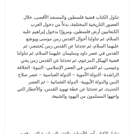
تناول الكتاب قضية فلسطين والمسجد الأقصى، خلال
العصور التاريخية المختلفة، بدءاً من دخول العرب
الكنعانيين أرض فلسطين، ومرورًا بدخول إبراهيم عليه
السلام، ثم تناولنا أحوال القدس زمن موسى ويوشع
عليهما السلام، ثم تحدثنا عن القدس زمن بُختنصر، ثم
القدس في عصر داود وسليمان عليهما السلام، ثم تناولنا
قضية الهيكل المزعوم، تم تحدثنا عن القدس زمن يحي
وعيسى، ثم القدس في العصر الإسلامي- النبوة- الخلافة
الراشدة- الدولة الأموية – الدولة العباسية – عصر صلاح
الدين والدولة الأيوبية- الدولة العثمانية – ثم العصر
الحديث. ثم تحدثنا عن خطة تهويد القدس، والأخطار التي
واجهها المسلمون من اليهود والشيعة.
تناول الكتاب أهم الأحداث والفتن ا
لسياسية التى وقعت