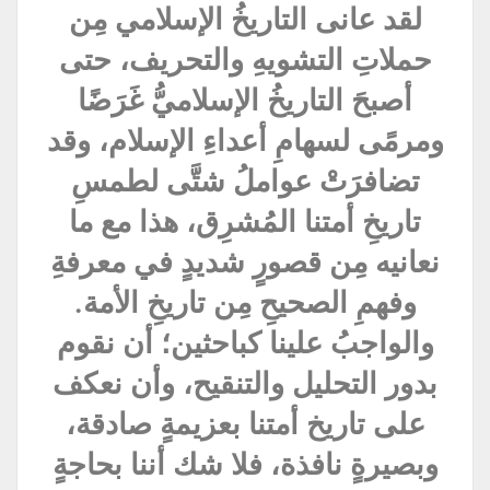
لقد عانى التاريخُ الإسلامي مِن
حملاتِ التشويهِ والتحريف، حتى
أصبحَ التاريخُ الإسلاميُّ غَرَضًا
ومرمًى لسهامِ أعداءِ الإسلام، وقد
تضافرَتْ عواملُ شتَّى لطمسِ
تاريخِ أمتنا المُشرِق، هذا مع ما
نعانيه مِن قصورٍ شديدٍ في معرفةِ
وفهمِ الصحيحِ مِن تاريخِ الأمة.
والواجبُ علينا كباحثين؛ أن نقوم
بدور التحليل والتنقيح، وأن نعكف
على تاريخ أمتنا بعزيمةٍ صادقة،
وبصيرةٍ نافذة، فلا شك أننا بحاجةٍ