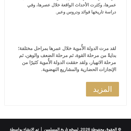
عمرها، وكثرت الأحداث الواقعة خلال عصرها، وفي
دراسة تاريخها فوائد ودروس وعبر.
لقد مرت الدولة الأُموية خلال عمرها بمراحل مختلفة؛
بدايةً من مرحلة القوة، ثم مرحلة الضعف والوهن، ثم
مرحلة الانهيار، ولقد حققت الدولة الأُموية كثيرًا من
الإنجازات الحضارية والمشاريع النهضوية.
المزيد
© الحقوق محفوظة 2026, لموقع تاريخ المسلمين | تم الإنشاء بواسطة