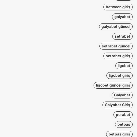
betwoon giriş
galyabet
galyabet güncel
setrabet
setrabet güncel
setrabet giriş
ligobet
ligobet giriş
ligobet güncel giriş
Galyabet
Galyabet Giriş
perabet
betpas
betpas giriş