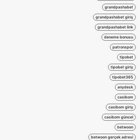
grandpashabet
grandpashabet giriş
grandpashabet link
deneme bonusu
patronspor
tipobet
tipobet giriş
tipobet365
anydesk
casibom
casibom giriş
casibom güncel
betwoon
betwoon gerçek adresi