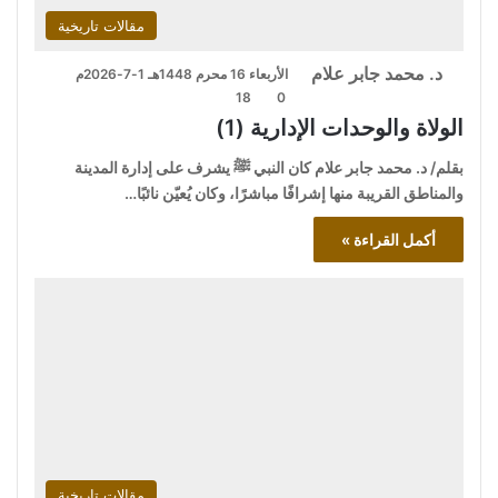
مقالات تاريخية
د. محمد جابر علام
الأربعاء 16 محرم 1448هـ 1-7-2026م
18
0
الولاة والوحدات الإدارية (1)
بقلم/ د. محمد جابر علام كان النبي ﷺ يشرف على إدارة المدينة
والمناطق القريبة منها إشرافًا مباشرًا، وكان يُعيّن نائبًا…
أكمل القراءة »
مقالات تاريخية