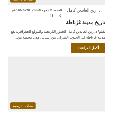
د. زين العابدين كامل
الجمعة 11 محرم 1448هـ 26-6-2026م
13
0
تاريخ مدينة غَرْنَاطَة
بقلم/ د. زين العابدين كامل الجذور التاريخية والموقع الجغرافي: تقع
مدينة غرناطة في الجنوب الشرقي من إسبانيا، وهي محمية من…
أكمل القراءة »
مقالات تاريخية