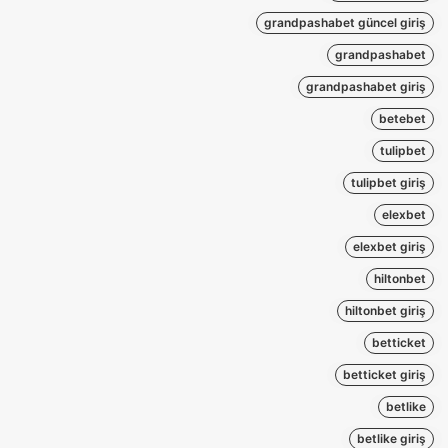
grandpashabet güncel giriş
grandpashabet
grandpashabet giriş
betebet
tulipbet
tulipbet giriş
elexbet
elexbet giriş
hiltonbet
hiltonbet giriş
betticket
betticket giriş
betlike
betlike giriş