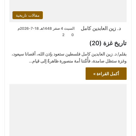
مقالات تاريخية
د. زين العابدين كامل
السبت 4 صفر 1448هـ 18-7-2026م
2
0
تاريخ غزة (20)
بقلم/ د. زين العابدين كامل فلسطين ستعود بإذن الله، أقصانا سيعود،
وغزة ستظل صامدة، فأُمَّتنا أمة منصورة ظاهرةٌ إلى قيام…
أكمل القراءة »