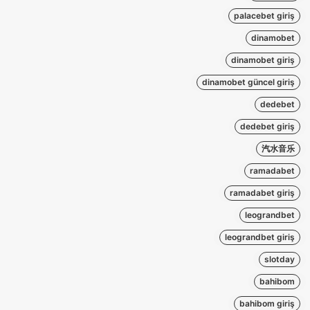
palacebet giriş
dinamobet
dinamobet giriş
dinamobet güncel giriş
dedebet
dedebet giriş
汽水音乐
ramadabet
ramadabet giriş
leograndbet
leograndbet giriş
slotday
bahibom
bahibom giriş