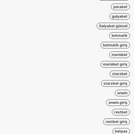
perabet
galyabet
Galyabet güncel
betmatik
betmatik giriş
mariobet
moriobet giriş
starzbet
starzbet giriş
onwin
onwin giriş
restbet
restbet giriş
betpas