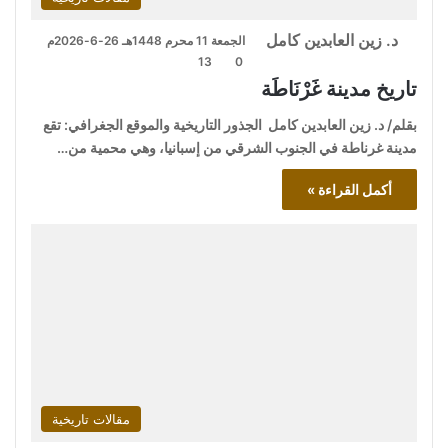
د. زين العابدين كامل
الجمعة 11 محرم 1448هـ 26-6-2026م
13
0
تاريخ مدينة غَرْنَاطَة
بقلم/ د. زين العابدين كامل الجذور التاريخية والموقع الجغرافي: تقع
مدينة غرناطة في الجنوب الشرقي من إسبانيا، وهي محمية من…
أكمل القراءة »
مقالات تاريخية