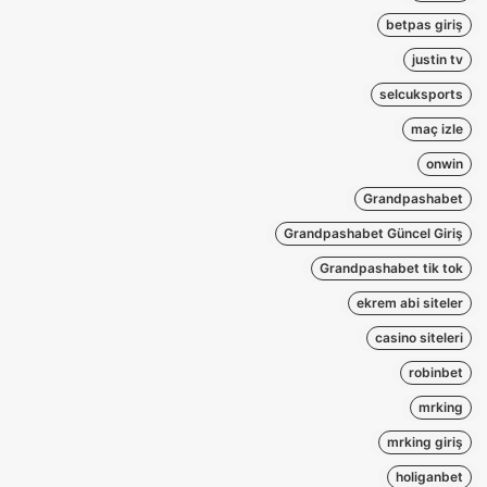
betpas giriş
justin tv
selcuksports
maç izle
onwin
Grandpashabet
Grandpashabet Güncel Giriş
Grandpashabet tik tok
ekrem abi siteler
casino siteleri
robinbet
mrking
mrking giriş
holiganbet