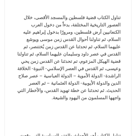
تناول الكتاب قضية فلسطين والمسجد الأقصى، خلال
العصور التاريخية المختلفة، بدءاً من دخول العرب
الكنعانيين أرض فلسطين، ومرورًا بدخول إبراهيم عليه
السلام، ثم تناولنا أحوال القدس زمن موسى ويوشع
عليهما السلام، ثم تحدثنا عن القدس زمن بُختنصر، ثم
القدس في عصر داود وسليمان عليهما السلام، ثم تناولنا
قضية الهيكل المزعوم، تم تحدثنا عن القدس زمن يحي
وعيسى، ثم القدس في العصر الإسلامي- النبوة- الخلافة
الراشدة- الدولة الأموية – الدولة العباسية – عصر صلاح
الدين والدولة الأيوبية- الدولة العثمانية – ثم العصر
الحديث. ثم تحدثنا عن خطة تهويد القدس، والأخطار التي
واجهها المسلمون من اليهود والشيعة.
تناول الكتاب أهم الأحداث والفتن ا
لسياسية التى وقعت