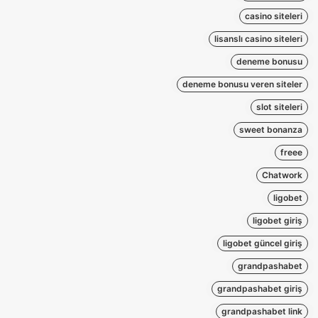
casino siteleri
lisanslı casino siteleri
deneme bonusu
deneme bonusu veren siteler
slot siteleri
sweet bonanza
freee
Chatwork
ligobet
ligobet giriş
ligobet güncel giriş
grandpashabet
grandpashabet giriş
grandpashabet link