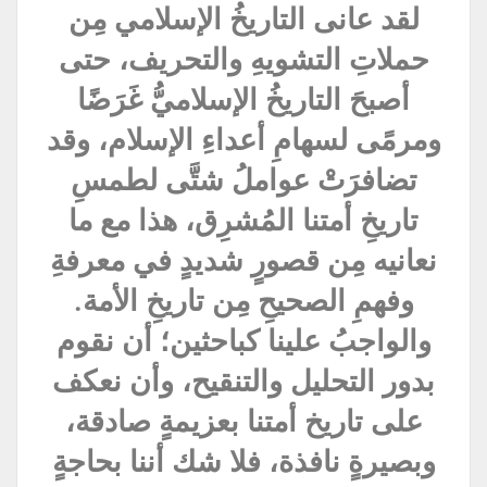
لقد عانى التاريخُ الإسلامي مِن
حملاتِ التشويهِ والتحريف، حتى
أصبحَ التاريخُ الإسلاميُّ غَرَضًا
ومرمًى لسهامِ أعداءِ الإسلام، وقد
تضافرَتْ عواملُ شتَّى لطمسِ
تاريخِ أمتنا المُشرِق، هذا مع ما
نعانيه مِن قصورٍ شديدٍ في معرفةِ
وفهمِ الصحيحِ مِن تاريخِ الأمة.
والواجبُ علينا كباحثين؛ أن نقوم
بدور التحليل والتنقيح، وأن نعكف
على تاريخ أمتنا بعزيمةٍ صادقة،
وبصيرةٍ نافذة، فلا شك أننا بحاجةٍ