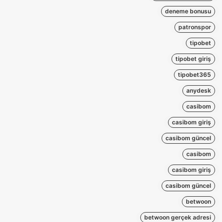
deneme bonusu
patronspor
tipobet
tipobet giriş
tipobet365
anydesk
casibom
casibom giriş
casibom güncel
casibom
casibom giriş
casibom güncel
betwoon
betwoon gerçek adresi