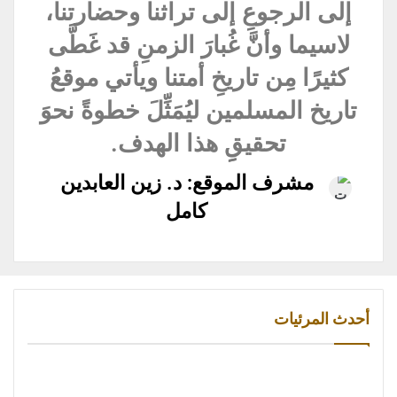
إلى الرجوعِ إلى تراثنا وحضارتنا،
لاسيما وأنَّ غُبارَ الزمنِ قد غَطَّى
كثيرًا مِن تاريخِ أمتنا ويأتي موقعُ
تاريخ المسلمين ليُمَثِّلَ خطوةً نحوَ
تحقيقِِ هذا الهدف.
مشرف الموقع: د. زين العابدين
كامل
أحدث المرئيات