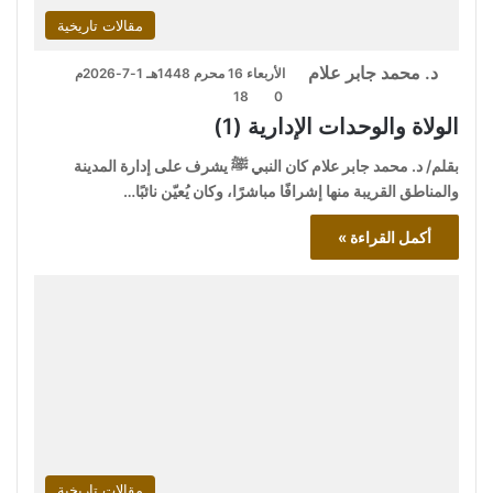
مقالات تاريخية
د. محمد جابر علام
الأربعاء 16 محرم 1448هـ 1-7-2026م
18
0
الولاة والوحدات الإدارية (1)
بقلم/ د. محمد جابر علام كان النبي ﷺ يشرف على إدارة المدينة
والمناطق القريبة منها إشرافًا مباشرًا، وكان يُعيّن نائبًا…
أكمل القراءة »
مقالات تاريخية