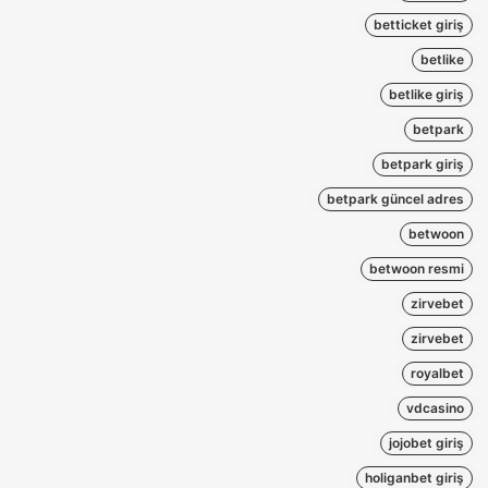
betticket giriş
betlike
betlike giriş
betpark
betpark giriş
betpark güncel adres
betwoon
betwoon resmi
zirvebet
zirvebet
royalbet
vdcasino
jojobet giriş
holiganbet giriş