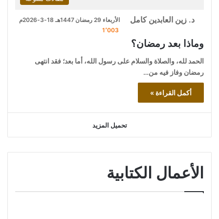
د. زين العابدين كامل
الأربعاء 29 رمضان 1447هـ 18-3-2026م
1٬003
وماذا بعد رمضان؟
الحمد لله، والصلاة والسلام على رسول الله، أما بعد؛ فقد انتهى
رمضان وفاز فيه من…
أكمل القراءة »
تحميل المزيد
الأعمال الكتابية