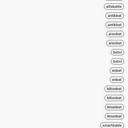
alfabahis
antikbet
antikbet
aresbet
aresbet
betci
betci
enbet
enbet
hiltonbet
hiltonbet
limanbet
limanbet
smartbahis