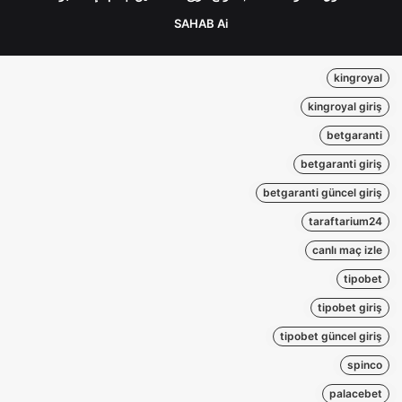
SAHAB Ai
kingroyal
kingroyal giriş
betgaranti
betgaranti giriş
betgaranti güncel giriş
taraftarium24
canlı maç izle
tipobet
tipobet giriş
tipobet güncel giriş
spinco
palacebet