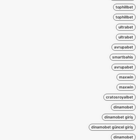
tophillbet
tophillbet
ultrabet
ultrabet
avrupabet
smartbahis
avrupabet
maxwin
maxwin
cratosroyalbet
dinamobet
dinamobet giriş
dinamobet güncel giriş
dinamobet