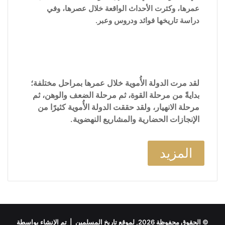
عمرها، وكثرت الأحداث الواقعة خلال عصرها، وفي
دراسة تاريخها فوائد ودروس وعبر.
لقد مرت الدولة الأُموية خلال عمرها بمراحل مختلفة؛
بدايةً من مرحلة القوة، ثم مرحلة الضعف والوهن، ثم
مرحلة الانهيار، ولقد حققت الدولة الأُموية كثيرًا من
الإنجازات الحضارية والمشاريع النهضوية.
المزيد
© الحقوق محفوظة 2026, لموقع تاريخ المسلمين | تم الإنشاء بواسطة