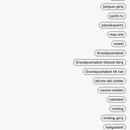
betpas giriş
justin tv
selcuksports
maç izle
onwin
Grandpashabet
Grandpashabet Güncel Giriş
Grandpashabet tik tok
ekrem abi siteler
casino siteleri
robinbet
mrking
mrking giriş
holiganbet