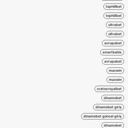
tophillbet
tophillbet
ultrabet
ultrabet
avrupabet
smartbahis
avrupabet
maxwin
maxwin
cratosroyalbet
dinamobet
dinamobet giriş
dinamobet güncel giriş
dinamobet