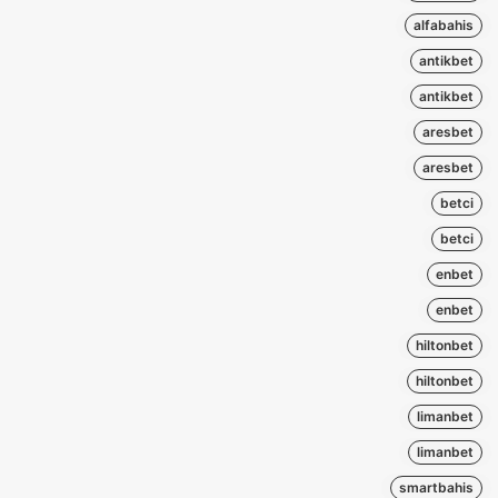
alfabahis
antikbet
antikbet
aresbet
aresbet
betci
betci
enbet
enbet
hiltonbet
hiltonbet
limanbet
limanbet
smartbahis