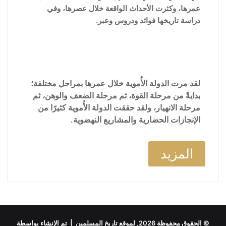
عمرها، وكثرت الأحداث الواقعة خلال عصرها، وفي
دراسة تاريخها فوائد ودروس وعبر.
لقد مرت الدولة الأُموية خلال عمرها بمراحل مختلفة؛
بدايةً من مرحلة القوة، ثم مرحلة الضعف والوهن، ثم
مرحلة الانهيار، ولقد حققت الدولة الأُموية كثيرًا من
الإنجازات الحضارية والمشاريع النهضوية.
المزيد
© الحقوق محفوظة 2026, لموقع تاريخ المسلمين | تم الإنشاء بواسطة