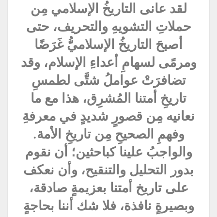
لقد عانى التاريخُ الإسلامي مِن
حملاتِ التشويهِ والتحريف، حتى
أصبحَ التاريخُ الإسلاميُّ غَرَضًا
ومرمًى لسهامِ أعداءِ الإسلام، وقد
تضافرَتْ عواملُ شتَّى لطمسِ
تاريخِ أمتنا المُشرِق، هذا مع ما
نعانيه مِن قصورٍ شديدٍ في معرفةِ
وفهمِ الصحيحِ مِن تاريخِ الأمة.
والواجبُ علينا كباحثين؛ أن نقوم
بدور التحليل والتنقيح، وأن نعكف
على تاريخ أمتنا بعزيمةٍ صادقة،
وبصيرةٍ نافذة، فلا شك أننا بحاجةٍ