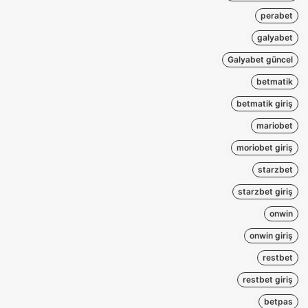
perabet
galyabet
Galyabet güncel
betmatik
betmatik giriş
mariobet
moriobet giriş
starzbet
starzbet giriş
onwin
onwin giriş
restbet
restbet giriş
betpas