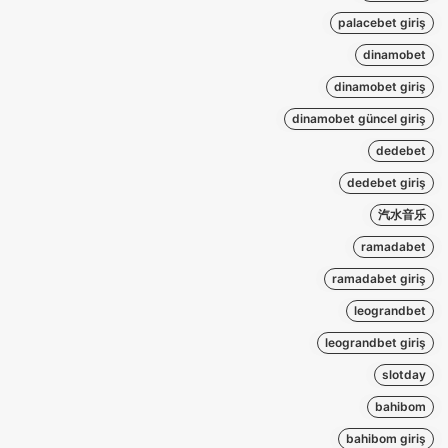
palacebet giriş
dinamobet
dinamobet giriş
dinamobet güncel giriş
dedebet
dedebet giriş
汽水音乐
ramadabet
ramadabet giriş
leograndbet
leograndbet giriş
slotday
bahibom
bahibom giriş