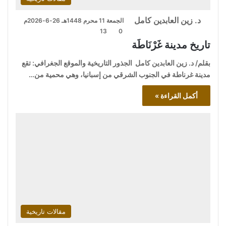
د. زين العابدين كامل
الجمعة 11 محرم 1448هـ 26-6-2026م
13
0
تاريخ مدينة غَرْنَاطَة
بقلم/ د. زين العابدين كامل الجذور التاريخية والموقع الجغرافي: تقع
مدينة غرناطة في الجنوب الشرقي من إسبانيا، وهي محمية من…
أكمل القراءة »
مقالات تاريخية