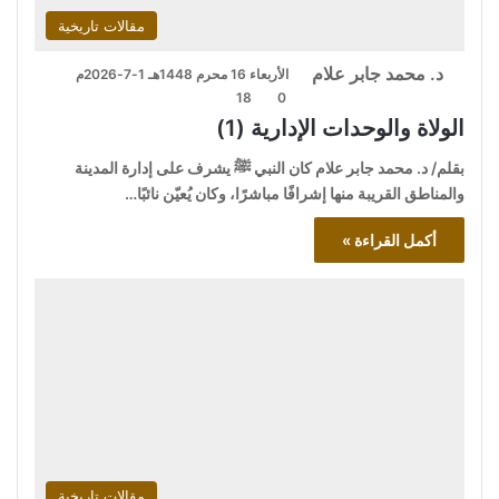
مقالات تاريخية
د. محمد جابر علام
الأربعاء 16 محرم 1448هـ 1-7-2026م
18
0
الولاة والوحدات الإدارية (1)
بقلم/ د. محمد جابر علام كان النبي ﷺ يشرف على إدارة المدينة
والمناطق القريبة منها إشرافًا مباشرًا، وكان يُعيّن نائبًا…
أكمل القراءة »
مقالات تاريخية