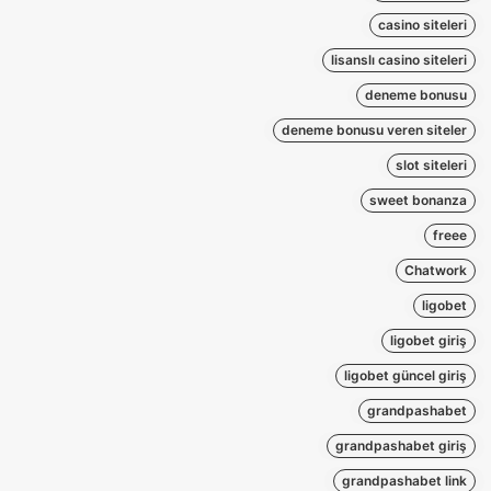
casino siteleri
lisanslı casino siteleri
deneme bonusu
deneme bonusu veren siteler
slot siteleri
sweet bonanza
freee
Chatwork
ligobet
ligobet giriş
ligobet güncel giriş
grandpashabet
grandpashabet giriş
grandpashabet link