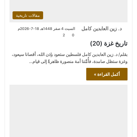
مقالات تاريخية
د. زين العابدين كامل
السبت 4 صفر 1448هـ 18-7-2026م
2
0
تاريخ غزة (20)
بقلم/ د. زين العابدين كامل فلسطين ستعود بإذن الله، أقصانا سيعود،
وغزة ستظل صامدة، فأُمَّتنا أمة منصورة ظاهرةٌ إلى قيام…
أكمل القراءة »