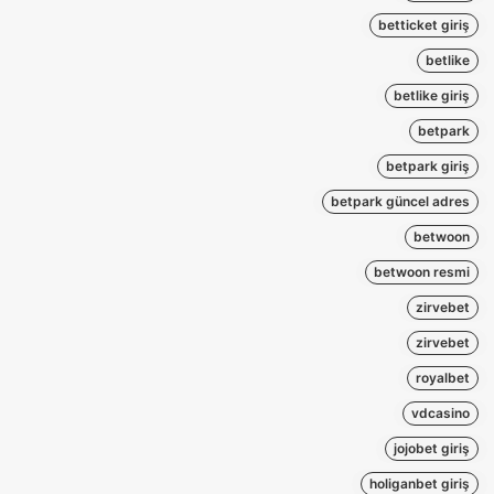
betticket giriş
betlike
betlike giriş
betpark
betpark giriş
betpark güncel adres
betwoon
betwoon resmi
zirvebet
zirvebet
royalbet
vdcasino
jojobet giriş
holiganbet giriş