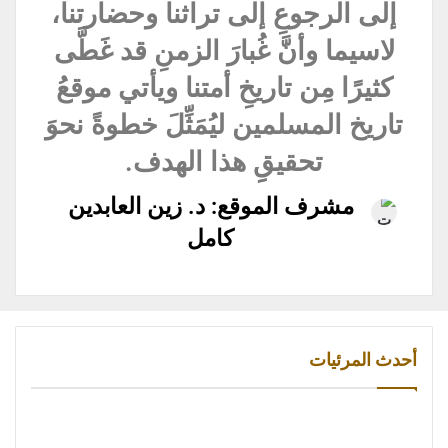
إلى الرجوعِ إلى تراثنا وحضارتنا،
لاسيما وأنَّ غُبارَ الزمنِ قد غَطَّى
كثيرًا مِن تاريخِ أمتنا ويأتي موقعُ
تاريخ المسلمين ليُمَثِّلَ خطوةً نحوَ
تحقيقِِ هذا الهدف.
مشرف الموقع: د. زين العابدين
كامل
أحدث المرئيات