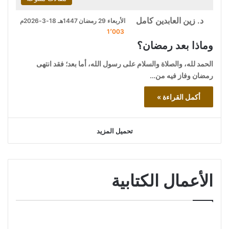
د. زين العابدين كامل
الأربعاء 29 رمضان 1447هـ 18-3-2026م
1٬003
وماذا بعد رمضان؟
الحمد لله، والصلاة والسلام على رسول الله، أما بعد؛ فقد انتهى
رمضان وفاز فيه من…
أكمل القراءة »
تحميل المزيد
الأعمال الكتابية