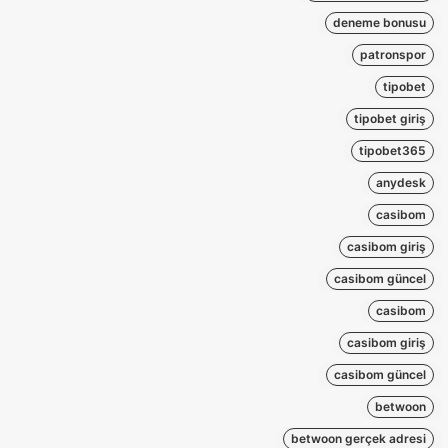
deneme bonusu
patronspor
tipobet
tipobet giriş
tipobet365
anydesk
casibom
casibom giriş
casibom güncel
casibom
casibom giriş
casibom güncel
betwoon
betwoon gerçek adresi