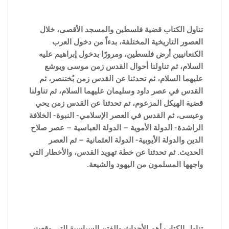
تناول الكتاب قضية فلسطين والمسجد الأقصى، خلال
العصور التاريخية المختلفة، بدءاً من دخول العرب
الكنعانيين أرض فلسطين، ومرورًا بدخول إبراهيم عليه
السلام، ثم تناولنا أحوال القدس زمن موسى ويوشع
عليهما السلام، ثم تحدثنا عن القدس زمن بُختنصر، ثم
القدس في عصر داود وسليمان عليهما السلام، ثم تناولنا
قضية الهيكل المزعوم، تم تحدثنا عن القدس زمن يحي
وعيسى، ثم القدس في العصر الإسلامي- النبوة- الخلافة
الراشدة- الدولة الأموية – الدولة العباسية – عصر صلاح
الدين والدولة الأيوبية- الدولة العثمانية – ثم العصر
الحديث. ثم تحدثنا عن خطة تهويد القدس، والأخطار التي
واجهها المسلمون من اليهود والشيعة.
تناول الكتاب أهم الأحداث والفتن ا
لسياسية التى وقعت