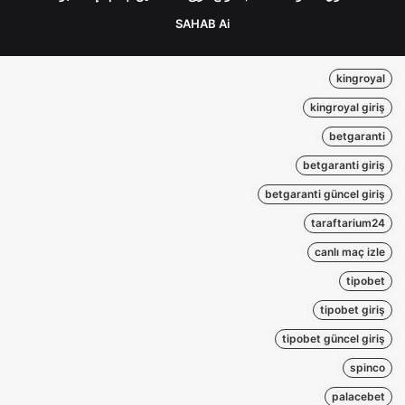
SAHAB Ai
kingroyal
kingroyal giriş
betgaranti
betgaranti giriş
betgaranti güncel giriş
taraftarium24
canlı maç izle
tipobet
tipobet giriş
tipobet güncel giriş
spinco
palacebet