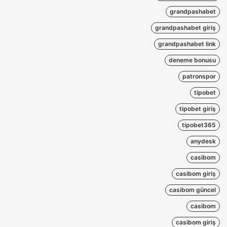
grandpashabet
grandpashabet giriş
grandpashabet link
deneme bonusu
patronspor
tipobet
tipobet giriş
tipobet365
anydesk
casibom
casibom giriş
casibom güncel
casibom
casibom giriş