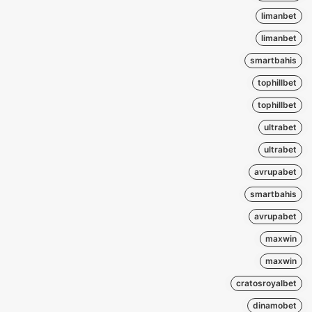
limanbet
limanbet
smartbahis
tophillbet
tophillbet
ultrabet
ultrabet
avrupabet
smartbahis
avrupabet
maxwin
maxwin
cratosroyalbet
dinamobet