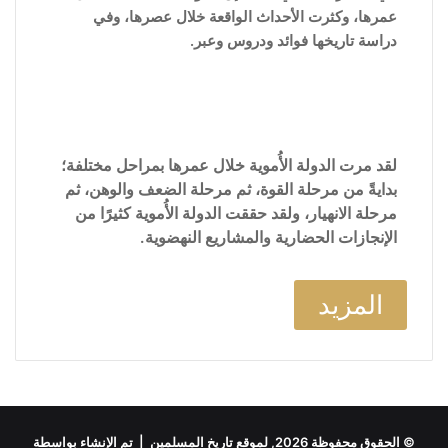
عمرها، وكثرت الأحداث الواقعة خلال عصرها، وفي
دراسة تاريخها فوائد ودروس وعبر.
لقد مرت الدولة الأُموية خلال عمرها بمراحل مختلفة؛
بدايةً من مرحلة القوة، ثم مرحلة الضعف والوهن، ثم
مرحلة الانهيار، ولقد حققت الدولة الأُموية كثيرًا من
الإنجازات الحضارية والمشاريع النهضوية.
المزيد
© الحقوق محفوظة 2026, لموقع تاريخ المسلمين | تم الإنشاء بواسطة