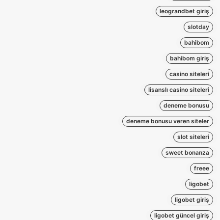
leograndbet giriş
slotday
bahibom
bahibom giriş
casino siteleri
lisanslı casino siteleri
deneme bonusu
deneme bonusu veren siteler
slot siteleri
sweet bonanza
freee
ligobet
ligobet giriş
ligobet güncel giriş