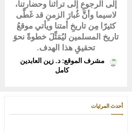
إلى الرجوعِ إلى تراثنا وحضارتنا،
لاسيما وأنَّ غُبارَ الزمنِ قد غَطَّى
كثيرًا مِن تاريخِ أمتنا ويأتي موقعُ
تاريخ المسلمين ليُمَثِّلَ خطوةً نحوَ
تحقيقِِ هذا الهدف.
مشرف الموقع: د. زين العابدين
كامل
أحدث المرئيات