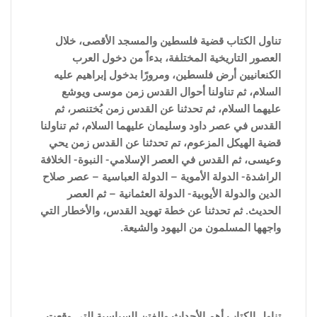
تناول الكتاب قضية فلسطين والمسجد الأقصى، خلال
العصور التاريخية المختلفة، بدءاً من دخول العرب
الكنعانيين أرض فلسطين، ومرورًا بدخول إبراهيم عليه
السلام، ثم تناولنا أحوال القدس زمن موسى ويوشع
عليهما السلام، ثم تحدثنا عن القدس زمن بُختنصر، ثم
القدس في عصر داود وسليمان عليهما السلام، ثم تناولنا
قضية الهيكل المزعوم، تم تحدثنا عن القدس زمن يحي
وعيسى، ثم القدس في العصر الإسلامي- النبوة- الخلافة
الراشدة- الدولة الأموية – الدولة العباسية – عصر صلاح
الدين والدولة الأيوبية- الدولة العثمانية – ثم العصر
الحديث. ثم تحدثنا عن خطة تهويد القدس، والأخطار التي
واجهها المسلمون من اليهود والشيعة.
تناول الكتاب أهم الأحداث والفتن ا
لسياسية التى وقعت