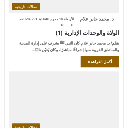
مقالات تاريخية
د. محمد جابر علام
الأربعاء 16 محرم 1448هـ 1-7-2026م
18
0
الولاة والوحدات الإدارية (1)
بقلم/ د. محمد جابر علام كان النبي ﷺ يشرف على إدارة المدينة
والمناطق القريبة منها إشرافًا مباشرًا، وكان يُعيّن نائبًا…
أكمل القراءة »
مقالات تاريخية