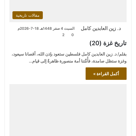
مقالات تاريخية
د. زين العابدين كامل
السبت 4 صفر 1448هـ 18-7-2026م
2
0
تاريخ غزة (20)
بقلم/ د. زين العابدين كامل فلسطين ستعود بإذن الله، أقصانا سيعود،
وغزة ستظل صامدة، فأُمَّتنا أمة منصورة ظاهرةٌ إلى قيام…
أكمل القراءة »