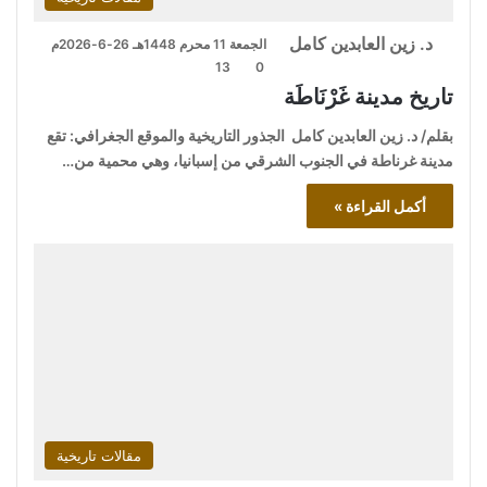
د. زين العابدين كامل
الجمعة 11 محرم 1448هـ 26-6-2026م
13
0
تاريخ مدينة غَرْنَاطَة
بقلم/ د. زين العابدين كامل الجذور التاريخية والموقع الجغرافي: تقع
مدينة غرناطة في الجنوب الشرقي من إسبانيا، وهي محمية من…
أكمل القراءة »
مقالات تاريخية