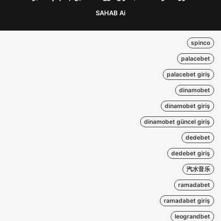
SAHAB Ai
spinco
palacebet
palacebet giriş
dinamobet
dinamobet giriş
dinamobet güncel giriş
dedebet
dedebet giriş
汽水音乐
ramadabet
ramadabet giriş
leograndbet