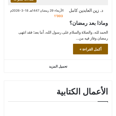
د. زين العابدين كامل
الأربعاء 29 رمضان 1447هـ 18-3-2026م
1٬003
وماذا بعد رمضان؟
الحمد لله، والصلاة والسلام على رسول الله، أما بعد؛ فقد انتهى
رمضان وفاز فيه من…
أكمل القراءة »
تحميل المزيد
الأعمال الكتابية