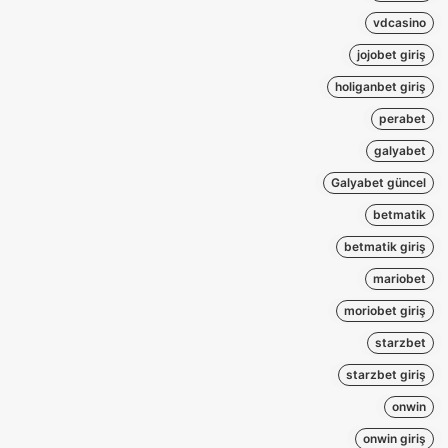
vdcasino
jojobet giriş
holiganbet giriş
perabet
galyabet
Galyabet güncel
betmatik
betmatik giriş
mariobet
moriobet giriş
starzbet
starzbet giriş
onwin
onwin giriş