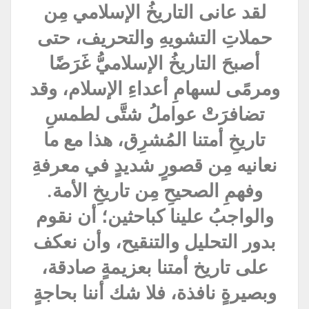
لقد عانى التاريخُ الإسلامي مِن
حملاتِ التشويهِ والتحريف، حتى
أصبحَ التاريخُ الإسلاميُّ غَرَضًا
ومرمًى لسهامِ أعداءِ الإسلام، وقد
تضافرَتْ عواملُ شتَّى لطمسِ
تاريخِ أمتنا المُشرِق، هذا مع ما
نعانيه مِن قصورٍ شديدٍ في معرفةِ
وفهمِ الصحيحِ مِن تاريخِ الأمة.
والواجبُ علينا كباحثين؛ أن نقوم
بدور التحليل والتنقيح، وأن نعكف
على تاريخ أمتنا بعزيمةٍ صادقة،
وبصيرةٍ نافذة، فلا شك أننا بحاجةٍ