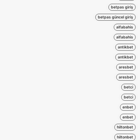
betpas giriş
betpas güncel giriş
alfabahis
alfabahis
antikbet
antikbet
aresbet
aresbet
betci
betci
enbet
enbet
hiltonbet
hiltonbet