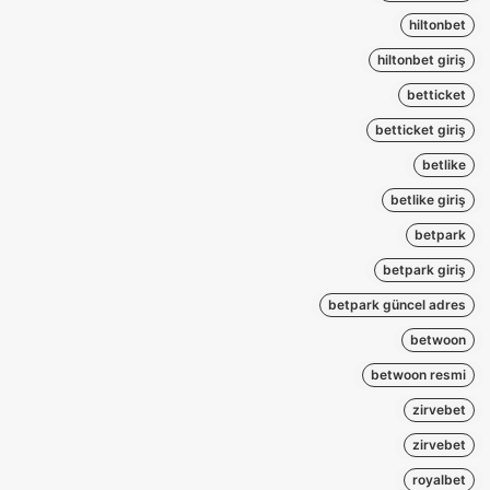
hiltonbet
hiltonbet giriş
betticket
betticket giriş
betlike
betlike giriş
betpark
betpark giriş
betpark güncel adres
betwoon
betwoon resmi
zirvebet
zirvebet
royalbet