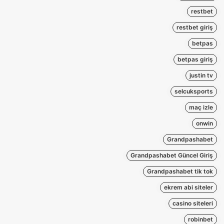
restbet
restbet giriş
betpas
betpas giriş
justin tv
selcuksports
maç izle
onwin
Grandpashabet
Grandpashabet Güncel Giriş
Grandpashabet tik tok
ekrem abi siteler
casino siteleri
robinbet